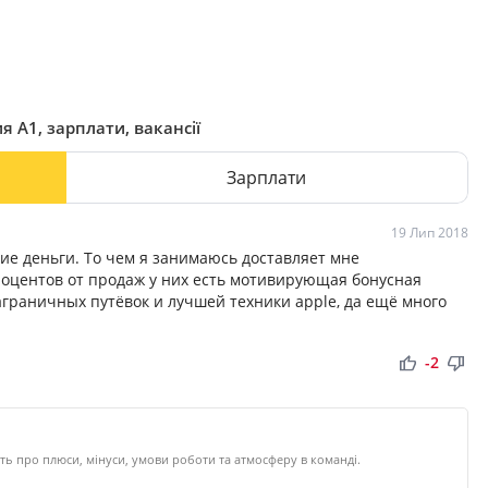
я А1, зарплати, вакансії
Зарплати
19 Лип 2018
ие деньги. То чем я занимаюсь доставляет мне
роцентов от продаж у них есть мотивирующая бонусная
аграничных путёвок и лучшей техники apple, да ещё много
thumb_up
thumb_down
-2
ть про плюси, мінуси, умови роботи та атмосферу в команді.