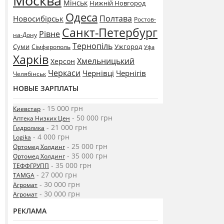
Москва
Мінськ
Нижній Новгород
Одеса
Полтава
Новосибірськ
Ростов-
Санкт-Петербург
Рівне
на-Дону
Тернопіль
Суми
Ужгород
Сімферополь
Уфа
Харків
Хмельницький
Херсон
Черкаси
Чернівці
Чернігів
Челябінськ
НОВЫЕ ЗАРПЛАТЫ
- 15 000 грн
Киевстар
- 50 000 грн
Аптека Низких Цен
- 21 000 грн
Гидролика
- 4 000 грн
Logika
- 25 000 грн
Ортомед Холдинг
- 35 000 грн
Ортомед Холдинг
- 35 000 грн
ТЕФФГРУПП
- 27 000 грн
TAMGA
- 30 000 грн
Агромат
- 30 000 грн
Агромат
РЕКЛАМА