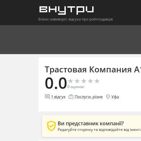
Бізнес навиворіт: відгуки про роботодавців
Трастовая Компания А
0.0
★
★
★
★
★
★
★
★
★
★
0
оценок
comment
enterprise
location_on
1
відгук
Послуги, різне
Уфа
verified_user
Ви представник компанії?
Редагуйте сторінку та відповідайте від імені 