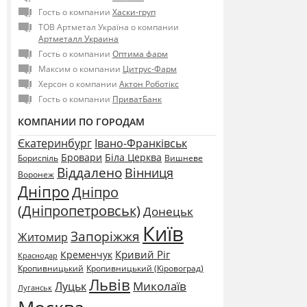
Гость о компании
Хаски-груп
ТОВ Артметал Україна о компании
Артметалл Украина
Гость о компании
Оптима фарм
Максим о компании
Цитрус-Фарм
Херсон о компании
Актон Роботікс
Гость о компании
ПриватБанк
КОМПАНИИ ПО ГОРОДАМ
Єкатеринбург
Івано-Франківськ
Бровари
Біла Церква
Бориспіль
Вишневе
Віддалено
Вінниця
Воронеж
Дніпро
Дніпро
(Дніпропетровськ)
Донецьк
Київ
Запоріжжя
Житомир
Кривий Ріг
Кременчук
Краснодар
Кропивницький
Кропивницький (Кіровоград)
Львів
Миколаїв
Луцьк
Луганськ