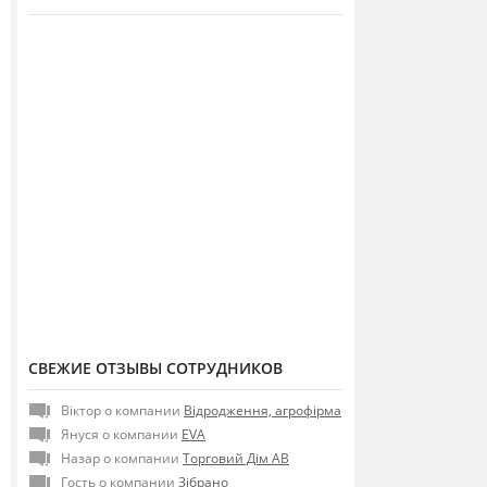
СВЕЖИЕ ОТЗЫВЫ СОТРУДНИКОВ
Віктор о компании
Відродження, агрофірма
Януся о компании
EVA
Назар о компании
Торговий Дім АВ
Гость о компании
Зібрано