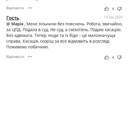
Відповісти
•••
thumb_up
thumb_down
0
Гость
10 Кві 2026
@ Марія
, Мене зільнили без пояснень. Робота, звичайно,
за ЦПД. Подала в суд. Не суд, а сміхотень. Подаю касацію.
Без адвоката. Тепер люди та їх біди – це малозначуща
справа. Касація, скоріш за все відмовить в розгляді.
Поживемо побачимо.
Відповісти
•••
thumb_up
thumb_down
0