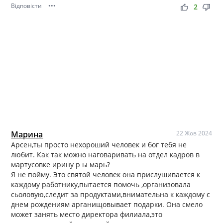
Відповісти
•••
thumb_up
thumb_down
2
Марина
22 Жов 2024
Арсен,ты просто нехороший человек и бог тебя не
любит. Как так можно наговаривать на отдел кадров в
мартусовке ирину р ы марь?
Я не пойму. Это святой человек она прислушивается к
каждому работнику,пытается помочь ,организовала
сьоловую,следит за продуктами,внимательна к каждому с
днем рождениям арганищовывает подарки. Она смело
может занять место директора филиала,это