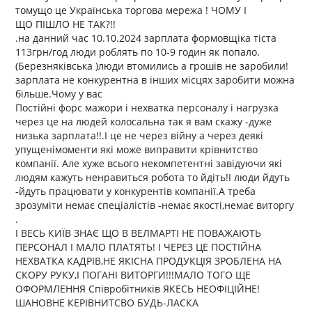
томущо це Українська торгова мережа ! ЧОМУ І
ЩО ПІШЛО НЕ ТАК?!!
.на данний час 10.10.2024 зарплата формовщіка тіста
113грн/год люди роблять по 10-9 годин як попало.
(Березняківська )люди втомились а грошів не заробили!
зарплата не конкурентна в інших місцях заробити можна
більше.Чому у вас
Постійні форс мажори і нехватка персоналу і нагрузка
через це на людей колосальна так я вам скажу -дуже
низька зарплата!!.І це не через війну а через деякі
упущенімоменти які може виправити крівнитство
компанії. Але хуже всього некомпетентні завідуючи які
людям кажуть ненравиться робота то йдіть!І люди йдуть
-йдуть працювати у конкурентів компанії.А треба
зрозуміти немає спеціалістів -немає якості,немає виторгу
.
І ВЕСЬ КИЇВ ЗНАЄ ЩО В ВЕЛМАРТІ НЕ ПОВАЖАЮТЬ
ПЕРСОНАЛ І МАЛО ПЛАТЯТЬ! І ЧЕРЕЗ ЦЕ ПОСТІЙНА
НЕХВАТКА КАДРІВ,НЕ ЯКІСНА ПРОДУКЦІЯ ЗРОБЛЕНА НА
СКОРУ РУКУ,І ПОГАНІ ВИТОРГИ!!!МАЛО ТОГО ЩЕ
ОФОРМЛЕННЯ Співробітників ЯКЕСЬ НЕОФІЦІЙНЕ!
ШАНОВНЕ КЕРІВНИТСВО БУДЬ-ЛАСКА