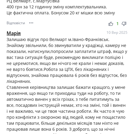
РЦ Велмарт, с.Мартусівка
400 грн за 12 годинну зміну комплектувальника.
Це фактична оплата. Бонусом 20 кг мішки всю зміну
Відповісти
•••
thumb_up
thumb_down
1
Марія
10 Вер 2025
Залишаю відгук про Велмарт м.Івано-Франківськ.
Знайому звільнили, бо звинуватили у крадіжці, камеру не
показали, натиснули,попросили заплатити штраф, якщо у
вас така ситуація буде, рекомендую викликати поліцію і
не церемотися, якщо ви нічого не крали і немає доказів,
не варто боятися.Робота за ЦПХ, без лікарняних і
відпускних, знайома працювала 6 років без відпусток, без
лікарняних.
Ставлення керівництва залишає бажати кращого, у мене
враження, що якщо ти приходиш туди на роботу, то ти
автоматично винен у всіх гріхах, з тебе питатимуть за
все, посадових інструкцій немає, хто на зміні, той і винен
і не важливо, чи це твоя частина роботи. Як часто я чую
про конфлікти з охороною від людей, кому не пощастило
там працювати, більше декількох місяців там ніхто не
працював лише вона 6 років. З доброго, що за нічні