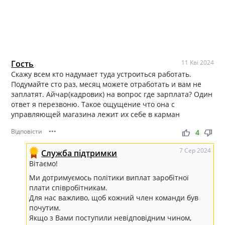
Гость
11 Кві 2024
Скажу всем кто надумает туда устроиться работать.
Подумайте сто раз, месяц можете отработать и вам не
заплатят. Айчар(кадровик) на вопрос где зарплата? Один
ответ я перезвоню. Такое ощущение что она с
управляющей магазина лежит их себе в карман
Відповісти
•••
thumb_up
thumb_down
4
7 Сер 2024
Служба підтримки
Вітаємо!
Ми дотримуємось політики виплат заробітної
плати співробітникам.
Для нас важливо, щоб кожний член команди був
почутим.
Якщо з Вами поступили невідповідним чином,