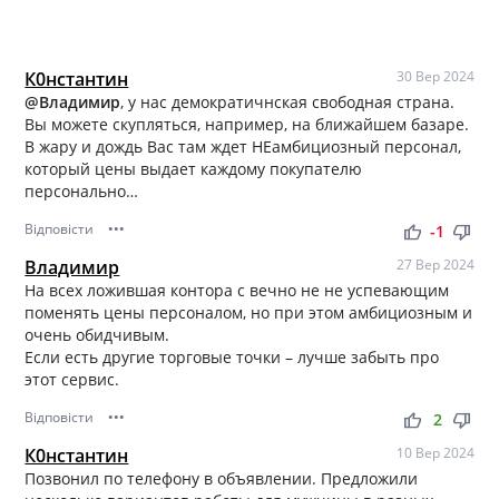
К0нстантин
30 Вер 2024
@Владимир
, у нас демократичнская свободная страна.
Вы можете скупляться, например, на ближайшем базаре.
В жару и дождь Вас там ждет НЕамбициозный персонал,
который цены выдает каждому покупателю
персонально…
Відповісти
•••
thumb_up
thumb_down
-1
Владимир
27 Вер 2024
На всех ложившая контора с вечно не не успевающим
поменять цены персоналом, но при этом амбициозным и
очень обидчивым.
Если есть другие торговые точки – лучше забыть про
этот сервис.
Відповісти
•••
thumb_up
thumb_down
2
К0нстантин
10 Вер 2024
Позвонил по телефону в объявлении. Предложили