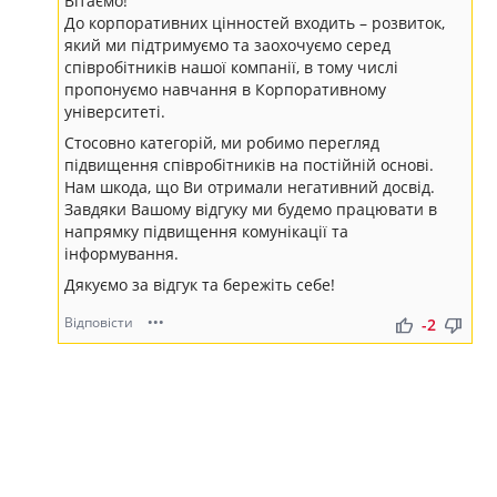
Вітаємо!
До корпоративних цінностей входить – розвиток,
який ми підтримуємо та заохочуємо серед
співробітників нашої компанії, в тому числі
пропонуємо навчання в Корпоративному
університеті.
Стосовно категорій, ми робимо перегляд
підвищення співробітників на постійній основі.
Нам шкода, що Ви отримали негативний досвід.
Завдяки Вашому відгуку ми будемо працювати в
напрямку підвищення комунікації та
інформування.
Дякуємо за відгук та бережіть себе!
Відповісти
•••
thumb_up
thumb_down
-2