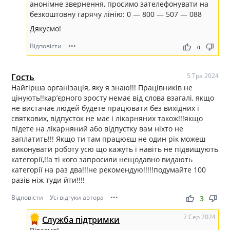
анонімне звернення, просимо зателефонувати на
безкоштовну гарячу лінію: 0 — 800 — 507 — 088
Дякуємо!
Відповісти
•••
thumb_up
thumb_down
0
Гость
5 Тра 2024
Найгірша організація, яку я знаю!!! Працівників не
цінують!!кар’єрного зросту немає від слова взагалі, якщо
не вистачає людей будете працювати без вихідних і
святкових, відпусток не має і лікарняних також!!!якщо
підете на лікарняний або відпустку вам ніхто не
заплатить!!! Якщо ти там працюєш не один рік можеш
виконувати роботу усю що кажуть і навіть не підвищують
категорії,!!а ті кого запросили нещодавно видають
категорії на раз два!!!не рекомендую!!!!!подумайте 100
разів ніж туди йти!!!!
Відповісти
Усі відгуки автора
•••
thumb_up
thumb_down
3
7 Сер 2024
Служба підтримки