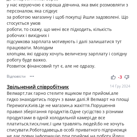
у нас керуючою є хороша дівчина, яка вміє розмовляти з
персоналом, яка слідкує
за роботою магазину і щоб покупці йшли задоволені. Що
стосується умов
роботи, то скажу, що мені все підходить, кількість
робочих і вихідних і
підсумкова зарплата мотивують і далі залишатися тут
працювати. Молодим
хлопцям, які одразу хочуть величезну зарплату і солідну
роботу буде важко.
Розвиток фінансовий тут є, але не одразу.
Відповісти
•••
thumb_up
thumb_down
-3
Звільнений співробітник
14 Гру 2024
Велмарт,так гарно стелите ящиком при прийомі,але
гидко знаходитись поруч з вами далі.Я Велмарт на площі
Перемоги,Київ.Це не магазин,а жахіття.Порушення
правил зберігання продуктів.Одне сусідство з різними
продуктами в одній холодильній камері,де все
платиться,тиск,гниє.І цим травлять людей,бо не хочуть
списувати.Роботодавець,в особі приватного підприємця
не дає повну інформацію при прийомі на роботу.Йдеш