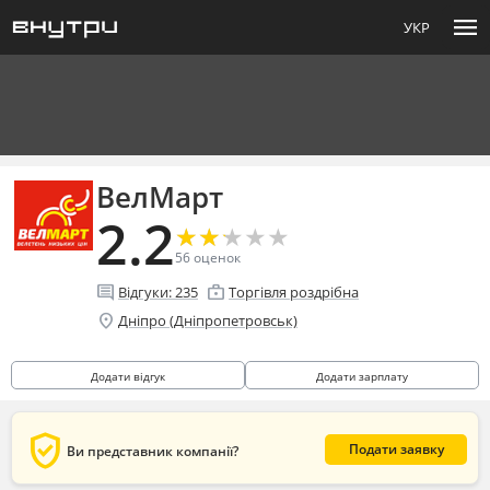
menu
УКР
ВелМарт
2.2
★
★
★
★
★
★
★
★
★
★
56
оценок
comment
enterprise
Відгуки:
235
Торгівля роздрібна
location_on
Дніпро (Дніпропетровськ)
Додати відгук
Додати зарплату
verified_user
Подати заявку
Ви представник компанії?