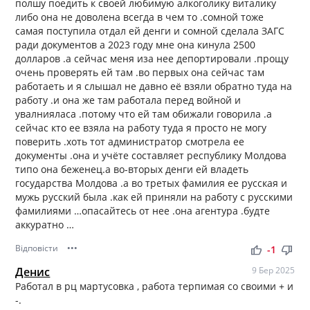
полшу поедить к своей любимую алкоголику виталику
либо она не доволена всегда в чем то .сомной тоже
самая поступила отдал ей денги и сомной сделала ЗАГС
ради документов а 2023 году мне она кинула 2500
долларов .а сейчас меня иза нее депортировали .прощу
очень проверять ей там .во первых она сейчас там
работаеть и я слышал не давно её взяли обратно туда на
работу .и она же там работала перед войной и
увалнияласа .потому что ей там обижали говорила .а
сейчас кто ее взяла на работу туда я просто не могу
поверить .хоть тот администратор смотрела ее
документы .она и учёте составляет республику Молдова
типо она беженец.а во-вторых денги ей владеть
государства Молдова .а во третых фамилия ее русская и
мужь русский была .как ей приняли на работу с русскими
фамилиями …опасайтесь от нее .она агентура .будте
аккуратно …
Відповісти
•••
thumb_up
thumb_down
-1
Денис
9 Бер 2025
Работал в рц мартусовка , работа терпимая со своими + и
-.