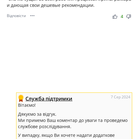
и дающая свои дешевые рекомендации.
Відповісти
•••
thumb_up
thumb_down
4
7 Сер 2024
Служба підтримки
Вітаємо!
Дякуємо за відгук.
Ми примемо Ваш коментар до уваги та проведемо
службове розслідування.
У випадку, якщо Ви хочете надати додаткове