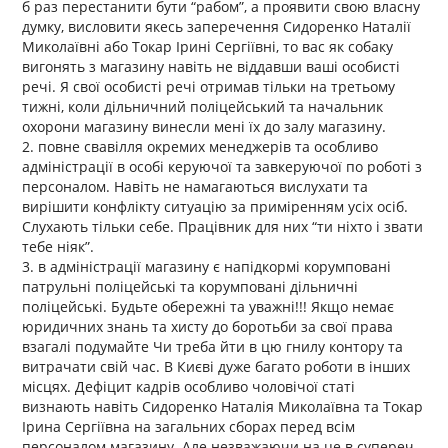
б раз перестанити бути “рабом”, а проявити свою власну
думку, висловити якесь заперечення Сидоренко Наталії
Миколаївні або Токар Ірині Сергіївні, то вас як собаку
вигонять з магазину навіть не віддавши ваші особисті
речі. Я свої особисті речі отримав тільки на третьому
тижні, коли дільничний поліцейський та начальник
охорони магазину винесли мені їх до залу магазину.
2. повне свавілля окремих менеджерів та особливо
адміністрації в особі керуючої та завкеруючої по роботі з
персоналом. Навіть не намагаються вислухати та
вирішити конфлікту ситуацію за приміренням усіх осіб.
Слухають тільки себе. Працівник для них “ти ніхто і звати
тебе ніяк”.
3. в адміністрації магазину є напідкормі корумповані
патрульні поліцейські та корумповані дільничні
поліцейські. Будьте обережні та уважні!!! Якщо немає
юридичних знань та хисту до боротьби за свої права
взагалі подумайте Чи треба йти в цю гнилу контору та
витрачати свій час. В Києві дуже багато роботи в інших
місцях. Дефіцит кадрів особливо чоловічої статі
визнають навіть Сидоренко Наталія Миколаївна та Токар
Ірина Сергіївна на загальних сборах перед всім
персоналом магазину. Але незважаючи на це в супереч