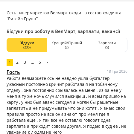
Сеть гипермаркетов Велмарт входит в состав холдинга
“Ритейл Групп”.
Відгуки про роботу в ВелМарт, зарплати, вакансії
Відгуки
Кращий/Гірший
Зарплати
(235)
(2)
(5)
1
2
3
…
5
›
Гость
18 Тра 2026
Работа велмаркете ось не навдно ушла бухгалтер
ужасный постоянно кричит работала я на тобачному
отделу , она постоянно срывалась на меня , из-за нее у
меня в ту же ночь случился выкидыш , и всем пришло на
карту , у них был аванс сегодня а могли бы рашётные
заплатить а не придумывать что они хотят , Я знаю свои
правила просто не все они знают про меня где я
работала ещё , Я так все не оставлю говорят одна
зарплата а приходит совсем другая. Я подаю в суд ее , не
уважение к людям не чего