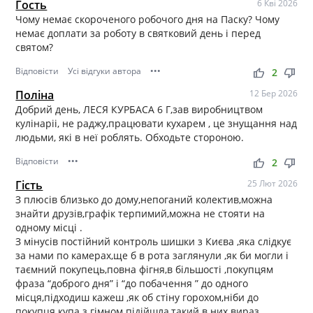
Гость
6 Кві 2026
Чому немає скороченого робочого дня на Паску? Чому
немає доплати за роботу в святковий день і перед
святом?
Відповісти
Усі відгуки автора
•••
thumb_up
thumb_down
2
Поліна
12 Бер 2026
Добрий день, ЛЕСЯ КУРБАСА 6 Г,зав виробництвом
кулінаріі, не раджу,працювати кухарем , це знущання над
людьми, які в неї роблять. Обходьте стороною.
Відповісти
•••
thumb_up
thumb_down
2
Гість
25 Лют 2026
З плюсів близько до дому,непоганий колектив,можна
знайти друзів,графік терпимий,можна не стояти на
одному місці .
З мінусів постійний контроль шишки з Києва ,яка слідкує
за нами по камерах,ще б в рота заглянули ,як би могли і
таємний покупець,повна фігня,в більшості ,покупцям
фраза “доброго дня” і “до побачення ” до одного
місця,підходиш кажеш ,як об стіну горохом,ніби до
покупця купа з гімном підійшла,такий в них вираз