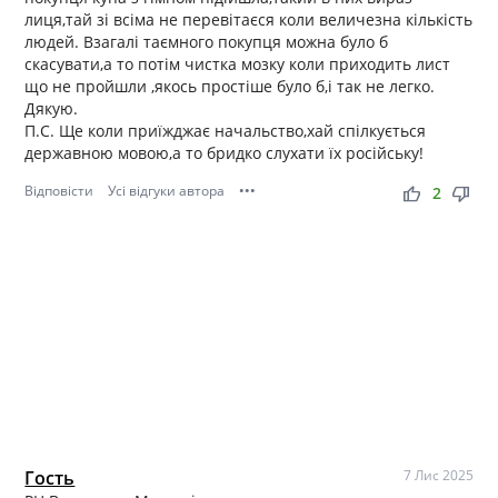
лиця,тай зі всіма не перевітаєся коли величезна кількість
людей. Взагалі таємного покупця можна було б
скасувати,а то потім чистка мозку коли приходить лист
що не пройшли ,якось простіше було б,і так не легко.
Дякую.
П.С. Ще коли приїжджає начальство,хай спілкується
державною мовою,а то бридко слухати їх російську!
Відповісти
Усі відгуки автора
•••
thumb_up
thumb_down
2
Гость
7 Лис 2025