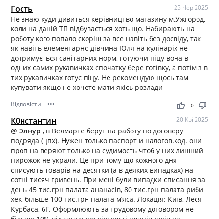
Гость
25 Чер 2025
Не знаю куди дивиться керівництво магазину м.Ужгород,
коли на даній ТП відбувається хоть що. Набирають на
роботу кого попало скоріш за все навіть без досвіду, так
як навіть елементарно дівчина Юля на кулінаріх не
дотримується санітарних норм, готуючи піцу вона в
одних самих рукавичках спочатку бере готівку, а потім з в
тих рукавичках готує піцу. Не рекомендую щось там
купувати якщо не хочете мати якісь розлади
Відповісти
•••
thumb_up
thumb_down
0
К0нстантин
20 Кві 2025
@ Элнур
, в Велмарте берут на работу по договору
подряда (цпх). Нужен только паспорт и налогов.код. они
проп на веряют только на судимость чтоб у них лишний
пирожок не украли. Це при тому що кожного дня
списують товарів на десятки (а в деяких випадках) на
сотні тисяч гривень. При мені були випадки списання за
день 45 тис.грн палата ананасів, 80 тис.грн палата риби
хек, більше 100 тис.грн палата м’яса. Локація: Київ, Леся
Курбаса, 6Г. Оформлюють за трудовому договором не
більше 10% від загальної кількості працівників на