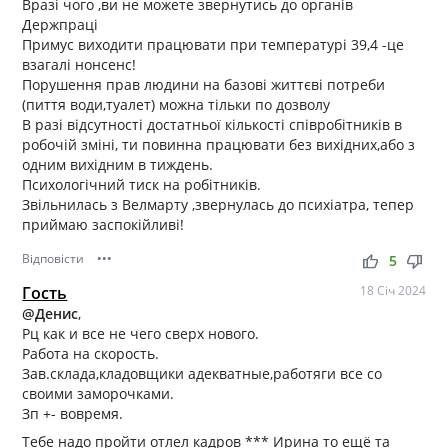
Вразі чого ,ви не можете звернутись до органів
Держпраці
Примус виходити працювати при температурі 39,4 -це
взагалі нонсенс!
Порушення прав людини на базові життєві потреби
(пиття води,туалет) можна тільки по дозволу
В разі відсутності достатньої кількості співробітників в
робочій зміні, ти повинна працювати без вихідних,або з
одним вихідним в тиждень.
Психологічний тиск на робітників.
Звільнилась з Велмарту ,звернулась до психіатра, тепер
приймаю заспокійливі!
Відповісти
•••
thumb_up
thumb_down
5
Гость
18 Січ 2024
@Денис
,
Рц как и все не чего сверх нового.
Работа на скорость.
Зав.склада,кладовщики адекватные,работяги все со
своими заморочками.
Зп +- вовремя.
Тебе надо пройти отлел кадров *** Ирина то ещё та