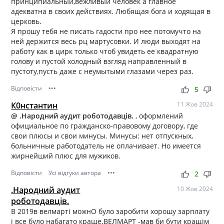
принципиальный,вежливый человек а главное
адекватна в своих действиях. Любящая бога и ходящая в
церковь.
Я прошу тебя не писать гадости про нее потомучто на
ней держится весь рц мартусовки. И люди выходят на
работу как в цирк только чтоб увидеть ее квадратную
голову и пустой холодный взгляд направленный в
пустоту,пусть даже с неумытыми глазами через раз.
Відповісти
•••
thumb_up
thumb_down
5
К0нстантин
11 Жов 2024
@ .Народний аудит роботодавців.
, оформлений
официальное по гражданско-правовому договору, где
свои плюсы и свои минусы. Минусы: нет отпускных,
больничные работодатель не оплачивает. Но имеется
жирнейший плюс для мужиков.
Відповісти
Усі відгуки автора
•••
thumb_up
thumb_down
2
.Народний аудит
10 Жов 2024
роботодавців.
В 2019в велмарті можнО було заробити хорошу зарплату
і все було набагато краще.ВЕЛМАРТ -мав би бути кращім