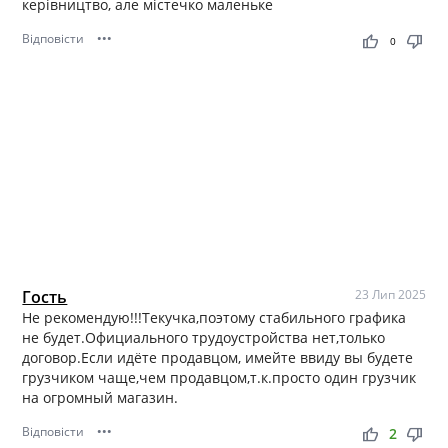
керівництво, але містечко маленьке
Відповісти
•••
thumb_up
thumb_down
0
Гость
23 Лип 2025
Не рекомендую!!!Текучка,поэтому стабильного графика
не будет.Официального трудоустройства нет,только
договор.Если идёте продавцом, имейте ввиду вы будете
грузчиком чаще,чем продавцом,т.к.просто один грузчик
на огромный магазин.
Відповісти
•••
thumb_up
thumb_down
2