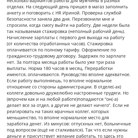
несколько вариантов работы для мужчины в разных
отделах. На следующий день пришел в магаз заполнить
анкету и поговорить с HR Ириной. Проверка службой
безопасности заняла два дня. Перезвонили мне и
спросили, когда смогу выйти на работу. Две недели была
так называемая стажировка (неполный рабочий день).
Начисление зарплаты с первого дня выхода на работу
(от количества отработанных часов). Стажировка
оплачивается по полному тарифу. Оформление по
гражданско-трудовому договору. Задержек по зарплате
нет. За полтора месяца работы было уже три раза
выплаты. Норма 180 часов в месяц. Переработки
имеются, оплачиваются. Руководство вполне адекватное.
Если работу выполняешь, то вполне нормальное
отношение со стороны администрации. В отделе(-ах)
коллеги довольно дружелюбно настроенные трудяги. Но
(впрочем как и на любой работе)попадаются “он(-а)
делает все за отдел, а другие не делают ничего”. Если не
реагировать на таких мрачных коллег, которых
меньшинство, то вполне нормальное место для
заработка денег. Из минусов: отпускных нет, больничные
под вопросом (ещё не сталкивался). Так что если нужны
деньги и присутствует желание работать, то здесь это