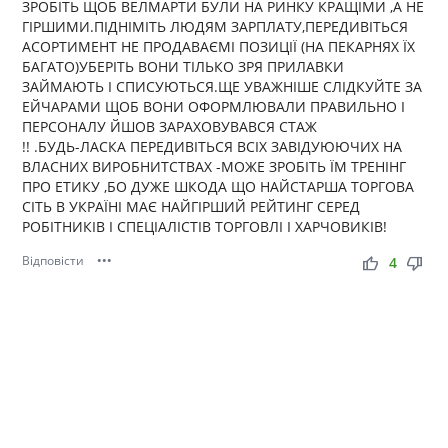
ЗРОБІТЬ ЩОБ ВЕЛМАРТИ БУЛИ НА РИНКУ КРАЩІМИ ,А НЕ
ГІРШИМИ.ПІДНІМІТЬ ЛЮДЯМ ЗАРПЛАТУ,ПЕРЕДИВІТЬСЯ
АСОРТИМЕНТ НЕ ПРОДАВАЄМІ ПОЗИЦІЇ (НА ПЕКАРНЯХ ЇХ
БАГАТО)УБЕРІТЬ ВОНИ ТІЛЬКО ЗРЯ ПРИЛАВКИ
ЗАЙМАЮТЬ І СПИСУЮТЬСЯ.ЩЕ УВАЖНІШЕ СЛІДКУЙТЕ ЗА
ЕЙЧАРАМИ ЩОБ ВОНИ ОФОРМЛЮВАЛИ ПРАВИЛЬНО І
ПЕРСОНАЛУ ЙШОВ ЗАРАХОВУВАВСЯ СТАЖ
!! .БУДЬ-ЛАСКА ПЕРЕДИВІТЬСЯ ВСІХ ЗАВІДУЮЮЧИХ НА
ВЛАСНИХ ВИРОБНИТСТВАХ -МОЖЕ ЗРОБІТЬ ЇМ ТРЕНІНГ
ПРО ЕТИКУ ,БО ДУЖЕ ШКОДА ЩО НАЙСТАРША ТОРГОВА
СІТЬ В УКРАЇНІ МАЄ НАЙГІРШИЙ РЕЙТИНГ СЕРЕД
РОБІТНИКІВ І СПЕЦІАЛІСТІВ ТОРГОВЛІ І ХАРЧОВИКІВ!
Відповісти
•••
thumb_up
thumb_down
4