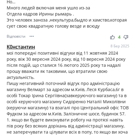
Но…
Много людей включая меня ушло из-за
Отдела кадров Ирины рымарь .
Это человек заноза ,некультура,быдло и хамство,которая
сует свою квадратную голову везде и всюду
Відповісти
•••
thumb_up
thumb_down
4
К0нстантин
8 Бер 2025
мої попередні позитивні відгуки від 11 жовтняя 2024
року, віж 30 вересня 2024 року, від 10 вересня 2024 року
після подій, що сталися 16 лютого 2025 року та надалі
прошу вважати як таковими, що втратили свою
актуальність.
Пишу негативний поточний відгук про адміністрацію
магазину Велмарт за адресом м.Київ, Леся Курбаса,6г в
особі Токар Ірина Сергіївна(завкеруючого магазину) та в
особі керуючого магазину Сидоренко Наталії Миколївни
(керуючи магазину) та взагалі про Центральний офіс ТОВ
Фудком за адресом м.Київ, Залізничне шосе, будинок 57.
1. якщо ви будете виконувати роботу на протязі навіть
пів року без всяких дорікань від адміністрації магазину,
не заперечувати та цілувати всіх в попу, то якщо ви хоча