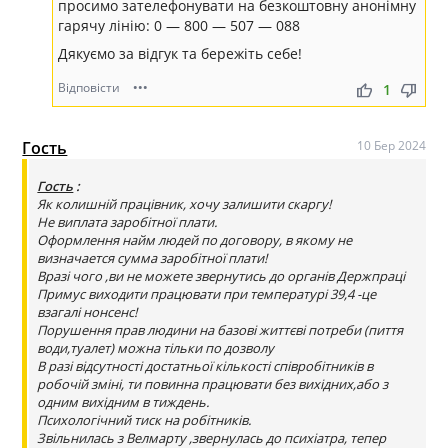
просимо зателефонувати на безкоштовну анонімну
гарячу лінію: 0 — 800 — 507 — 088
Дякуємо за відгук та бережіть себе!
Відповісти
•••
thumb_up
thumb_down
1
Гость
10 Бер 2024
Гость
:
Як колишній працівник, хочу залишити скаргу!
Не виплата заробітної плати.
Оформлення найм людей по договору, в якому не
визначается сумма заробітної плати!
Вразі чого ,ви не можете звернутись до органів Держпраці
Примус виходити працювати при температурі 39,4 -це
взагалі нонсенс!
Порушення прав людини на базові життєві потреби (пиття
води,туалет) можна тільки по дозволу
В разі відсутності достатньої кількості співробітників в
робочій зміні, ти повинна працювати без вихідних,або з
одним вихідним в тиждень.
Психологічний тиск на робітників.
Звільнилась з Велмарту ,звернулась до психіатра, тепер