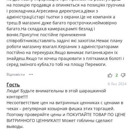
на позицію продавця а опиняється на позиціях грузчика
і розкладчика.Агресивна директриса,дівки з
адміністрації,старі тьотки з охрани.Це не компанія а
треш.В магазині дуже багато прострочки,неймовірно
багато.На складах,в камерах,рампі безлад і
воняє.Присутнє постійне приниження
співробітників,ставлять задачі які захотіли.Немає плану
роботи магазину взагалі.Керіаник з адміністраторами
постійно на перекурах.Якщо виникає питання,хрен їх
знайдеш.Якщо ти хочеш працювати з плітками,в болоті і
серед зміїного кубла,то тобі на площу Перемоги.
Відповісти
•••
thumb_up
thumb_down
2
Гость
8 Лис 2024
Люди! Будьте внимательны в этой шарашкиной
конторе!!!!
Несоответствие цен на витринных ценниках с ценами в
чеках – регулярная козырная фишка этих торгашей.
Поэтому проверяйте цены и ПОКУПАЙТЕ ТОВАР ПО ЦЕНЕ
ВИТРИННОГО ЦЕННИКА!!!! Может гоблины сделают
выводы.