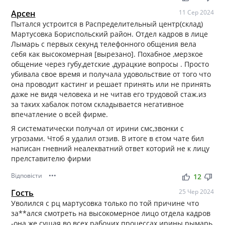
Арсен
11 Сер 2024
Пытался устроится в Распределительный центр(склад)
Мартусовка Бориспольский район. Отдел кадров в лице
Лымарь с первых секунд телефонного общения вела
себя как высокомерная [вырезано]. Похабное ,мерзкое
общение через губу,детские ,дурацкие вопросы . Просто
убивала свое время и получала удовольствие от того что
она проводит кастинг и решает принять или не принять
даже не видя человека и не читав его трудовой стаж.из
за таких хабалок потом складывается негативное
впечатление о всей фирме.
Я систематически получал от ирини смс,звонки с
угрозами. Чтоб я удалил отзив. В итоге в єтом чате бил
написан гневний неалекватний ответ которий не к лицу
прелставителю фирми
Відповісти
•••
thumb_up
thumb_down
12
Гость
25 Чер 2024
Уволился с рц мартусовка только по той причине что
за**ался смотреть на высокомерное лицо отдела кадров
-она же сущая во всех рабочих процессах ирины рымарь