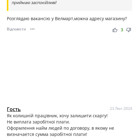
приймаю заспокійливі!
Розглядаю вакансію у Велмарт,можна адресу магазину?
Відповісти
•••
thumb_up
thumb_down
3
Гость
23 Лют 2024
Як колишній працівник, хочу залишити скаргу!
Не виплата заробітної плати.
Оформлення найм людей по договору, в якому не
визначается сумма заробітної плати!