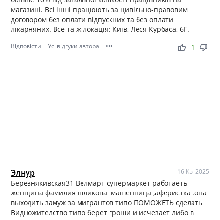
магазині. Всі інші працюють за цивільно-правовим
договором без оплати відпускних та без оплати
лікарняних. Все та ж локація: Київ, Леся Курбаса, 6Г.
Відповісти
Усі відгуки автора
•••
thumb_up
thumb_down
1
Элнур
16 Кві 2025
Березнякивская31 Велмарт супермаркет работаеть
женщина фамилия шликова .машенница ,аферистка .она
выходить замуж за мигрантов типо ПОМОЖЕТЬ сделать
Видножителство типо берет гроши и исчезает либо в