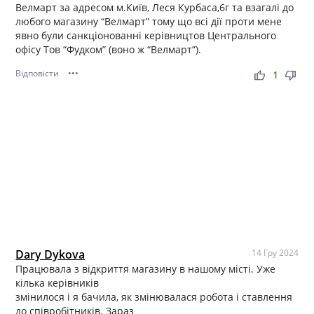
Велмарт за адресом м.Київ, Леся Курбаса,6г та взагалі до
любого магазину “Велмарт” тому що всі дії проти мене
явно були санкціонованні керівництов Центрального
офісу Тов “Фудком” (воно ж “Велмарт”).
Відповісти
•••
thumb_up
thumb_down
1
Dary Dykova
14 Гру 2024
Працювала з відкриття магазину в нашому місті. Уже
кілька керівників
змінилося і я бачила, як змінювалася робота і ставлення
до співробітників. Зараз