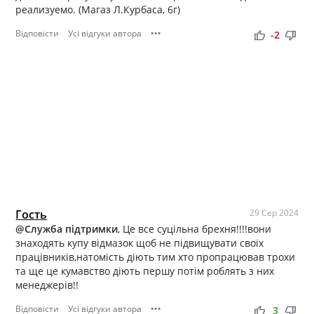
реализуемо. (Магаз Л.Курбаса, 6г)
Відповісти
Усі відгуки автора
•••
thumb_up
thumb_down
-2
Гость
29 Сер 2024
@Служба підтримки
, Це все суцільна брехня!!!!вони
знаходять купу відмазок щоб не підвищувати своїх
працівників,натомість діють тим хто пропрацював трохи
та ще це кумавство діють першу потім роблять з них
менеджерів!!
Відповісти
Усі відгуки автора
•••
thumb_up
thumb_down
3