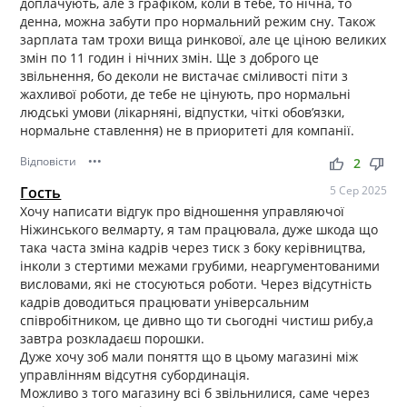
доплачують, але з графіком, коли в тебе, то нічна, то
денна, можна забути про нормальний режим сну. Також
зарплата там трохи вища ринкової, але це ціною великих
змін по 11 годин і нічних змін. Ще з доброго це
звільнення, бо деколи не вистачає сміливості піти з
жахливої роботи, де тебе не цінують, про нормальні
людські умови (лікарняні, відпустки, чіткі обов’язки,
нормальне ставлення) не в приоритеті для компанії.
Відповісти
•••
thumb_up
thumb_down
2
Гость
5 Сер 2025
Хочу написати відгук про відношення управляючої
Ніжинського велмарту, я там працювала, дуже шкода що
така часта зміна кадрів через тиск з боку керівництва,
інколи з стертими межами грубими, неаргументованими
висловами, які не стосуються роботи. Через відсутність
кадрів доводиться працювати універсальним
співробітником, це дивно що ти сьогодні чистиш рибу,а
завтра розкладаєш порошки.
Дуже хочу зоб мали поняття що в цьому магазині між
управлінням відсутня субординація.
Можливо з того магазину всі б звільнилися, саме через