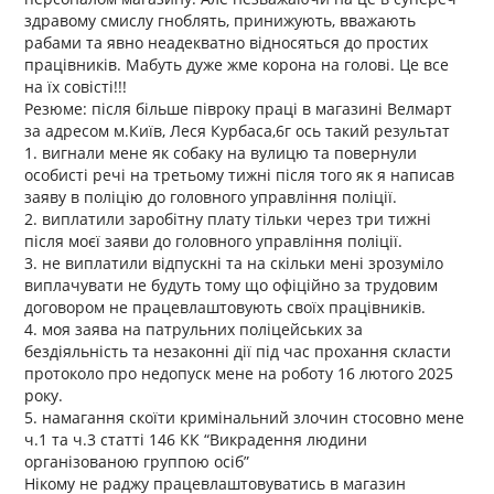
здравому смислу гноблять, принижують, вважають
рабами та явно неадекватно відносяться до простих
працівників. Мабуть дуже жме корона на голові. Це все
на їх совісті!!!
Резюме: після більше півроку праці в магазині Велмарт
за адресом м.Київ, Леся Курбаса,6г ось такий результат
1. вигнали мене як собаку на вулицю та повернули
особисті речі на третьому тижні після того як я написав
заяву в поліцію до головного управління поліції.
2. виплатили заробітну плату тільки через три тижні
після моєї заяви до головного управління поліції.
3. не виплатили відпускні та на скільки мені зрозуміло
виплачувати не будуть тому що офіційно за трудовим
договором не працевлаштовують своїх працівників.
4. моя заява на патрульних поліцейських за
бездіяльність та незаконні дії під час прохання скласти
протоколо про недопуск мене на роботу 16 лютого 2025
року.
5. намагання скоїти кримінальний злочин стосовно мене
ч.1 та ч.3 статті 146 КК “Викрадення людини
організованою группою осіб”
Нікому не раджу працевлаштовуватись в магазин