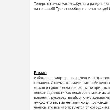
Теперь о самом магазе…Кухня и раздевалка 
на головах!!! Туалет вообще непонятно где!
Роман
Работал на ВиЯре раньше(Лепсе, СГП), к с
сожалею. С комментариями ниже обиженных 
можно оч долго, если только ты не привык ш
неполноценности(как некоторые максимы,а
вовремя , руководство абсолютно адекватн
чуждо, что весьма нетипично для руководит
ленись, это всё что требуется от сотрудни