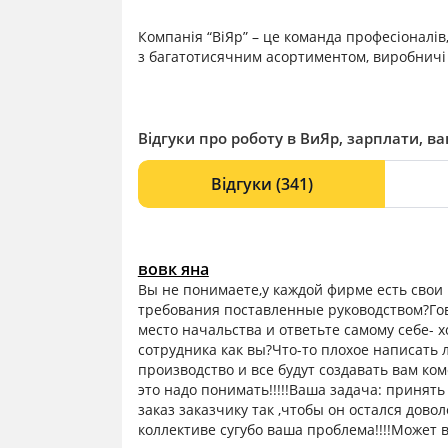
Компанія “ВіЯр” – це команда професіоналів,
з багатотисячним асортиментом, виробничі 
Відгуки про роботу в ВиЯр, зарплати, ва
Відгуки
(341)
вовк яна
Вы не понимаете,у каждой фирме есть свои
требования поставленные руководством?Гово
место начальства и ответьте самому себе- х
сотрудника как вы?Что-то плохое написать 
производство и все будут создавать вам ко
это надо понимать!!!!!Ваша задача: принят
заказ заказчику так ,чтобы он остался дово
коллективе сугубо ваша проблема!!!!Может 