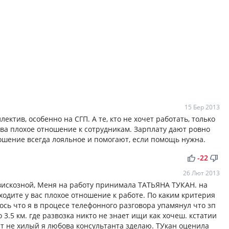
15 Бер 2013
тив, особенно на СГП. А те, кто не хочет работать, только
ства плохое отношение к сотрудникам. Зарплату дают ровно
ношение всегда лояльное и помогают, если помощь нужна.
thumb_up
thumb_down
-22
26 Лют 2013
 вискозной, Меня на работу принимала ТАТЬЯНА ТУКАН. на
одите у вас плохое отношение к работе. По каким критерия
сь что я в процесе телефонного разговора упамянул что зп
 3.5 км. где развозка никто не знает ищи как хочеш. кстатии
т не хилый я любова консультанта зделаю. ТУкан оценила