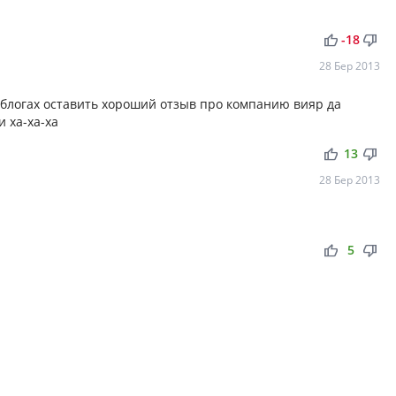
thumb_up
thumb_down
-18
28 Бер 2013
 блогах оставить хороший отзыв про компанию вияр да
и ха-ха-ха
thumb_up
thumb_down
13
28 Бер 2013
thumb_up
thumb_down
5