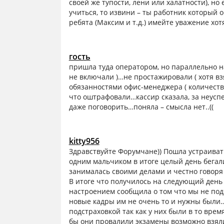
своей же тупости, лени или халатности), но
учиться, то извини – ты работник который
ребята (Максим и т.д.) имейте уважение хотя 
гость
пришла туда оператором, но параллельно н
не включали )…не простажировали ( хотя взя
обязанностями офис-менеджера ( количество 
что оштрафовали…кассир сказала, за неусп
даже поговорить…поняла – смысла нет..((
kitty956
Здравствуйте Форумчане)) Пошла устраива
одним мальчиком в итоге целый день бегал
занималась своими делами и честно говоря 
В итоге что получилось на следующий день
настроением сообщила о том что мы не под
новые кадры им не очень то и нужны были…
подстраховкой так как у них были в то вре
бы они провалили экзамены возможно взяли 