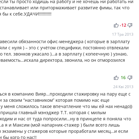
 если ты просто ходишь на работу и не хочешь ни работать ни
 останавливает или притормаживает развитие фимы, так что
бы к себе.УДАЧИ!!!!!!!!!!
thumb_up
thumb_down
-12
17 Тра 2013
авесили обязанности офис-менеджера ( которые в зарплату
ли с нуля ) – это с учётом специфики, постоянно отвлекали
тел. звонков ужасало )…а в зарплату ( копеечную ) узнаю,
еваемость…искала директора, звонила, но он отморозился
thumb_up
thumb_down
16
24 Кві 2013
ться в компанию Вияр…проходили стажировку на пару еще с
и за своим “наставником” которая помимо нас еще
у меня сложилось такое впечатление что мы ей нах ненадо))
 пришла главный мэнэджер Т.Т. которая с милым
ходим и нас от туда попросили…ну в принцепе я поняла что
а я и Максим (мой напарник-стажер ) были всего лишь
мя экзамены у стажеров которые проработали месяц…и если
бы кого-то нас!!