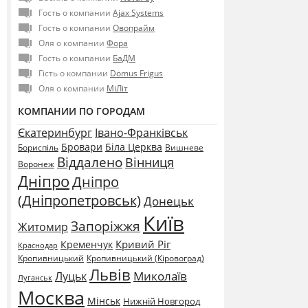
Гость о компании
Ajax Systems
Гость о компании
Овопрайм
Оля о компании
Фора
Гость о компании
БаДМ
Гість о компании
Domus Frigus
Оля о компании
МіЛіт
КОМПАНИИ ПО ГОРОДАМ
Єкатеринбург
Івано-Франківськ
Бровари
Біла Церква
Бориспіль
Вишневе
Віддалено
Вінниця
Воронеж
Дніпро
Дніпро
(Дніпропетровськ)
Донецьк
Київ
Запоріжжя
Житомир
Кривий Ріг
Кременчук
Краснодар
Кропивницький
Кропивницький (Кіровоград)
Львів
Миколаїв
Луцьк
Луганськ
Москва
Мінськ
Нижній Новгород