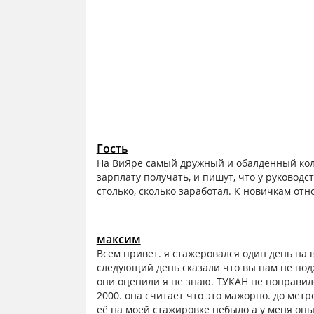
Гость
На ВиЯре самый дружный и обалденный коллек
зарплату получать, и пишут, что у руковод
столько, сколько заработал. К новичкам от
максим
Всем привет. я стажеровался один день на
следующий день сказали что вы нам не подх
они оценили я не знаю. ТУКАН не понравило
2000. она считает что это мажорно. до метро
её на моей стажировке небыло а у меня опы