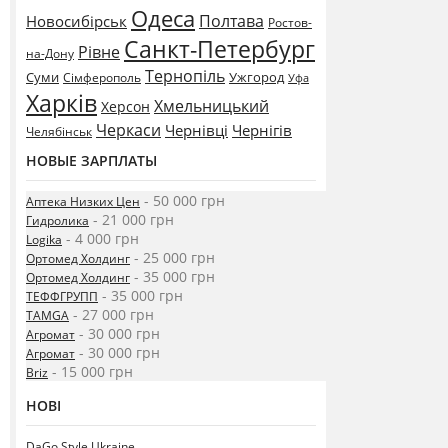
Одеса
Полтава
Новосибірськ
Ростов-
Санкт-Петербург
Рівне
на-Дону
Тернопіль
Суми
Ужгород
Сімферополь
Уфа
Харків
Хмельницький
Херсон
Черкаси
Чернівці
Чернігів
Челябінськ
НОВЫЕ ЗАРПЛАТЫ
- 50 000 грн
Аптека Низких Цен
- 21 000 грн
Гидролика
- 4 000 грн
Logika
- 25 000 грн
Ортомед Холдинг
- 35 000 грн
Ортомед Холдинг
- 35 000 грн
ТЕФФГРУПП
- 27 000 грн
TAMGA
- 30 000 грн
Агромат
- 30 000 грн
Агромат
- 15 000 грн
Briz
НОВІ
DaGo Style Ukraine