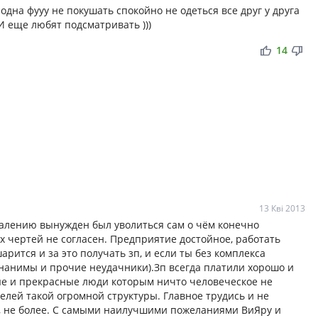
одна фууу не покушать спокойно не одеться все друг у друга
 И еще любят подсматривать )))
thumb_up
thumb_down
14
13 Кві 2013
ожалению вынужден был уволиться сам о чём конечно
чертей не согласен. Предприятие достойное, работать
арится и за это получать зп, и если ты без комплекса
нанимы и прочие неудачники).Зп всегда платили хорошо и
ые и прекрасные люди которым ничто человеческое не
елей такой огромной структуры. Главное трудись и не
ка, не более. С самыми наилучшими пожеланиями ВиЯру и