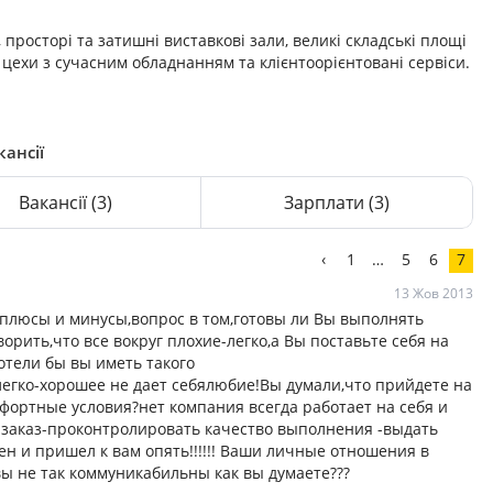
 просторі та затишні виставкові зали, великі складські площі
цехи з сучасним обладнанням та клієнтоорієнтовані сервіси.
кансії
Вакансії
(3)
Зарплати
(3)
‹
1
…
5
6
7
13 Жов 2013
 плюсы и минусы,вопрос в том,готовы ли Вы выполнять
рить,что все вокруг плохие-легко,а Вы поставьте себя на
отели бы вы иметь такого
легко-хорошее не дает себялюбие!Вы думали,что прийдете на
мфортные условия?нет компания всегда работает на себя и
ь заказ-проконтролировать качество выполнения -выдать
лен и пришел к вам опять!!!!!! Ваши личные отношения в
вы не так коммуникабильны как вы думаете???