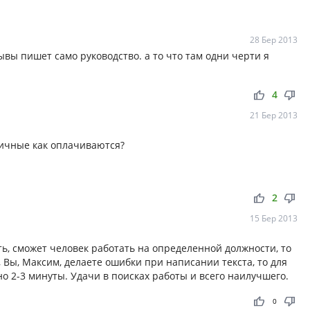
28 Бер 2013
ывы пишет само руководство. а то что там одни черти я
thumb_up
thumb_down
4
21 Бер 2013
ничные как оплачиваются?
thumb_up
thumb_down
2
15 Бер 2013
ь, сможет человек работать на определенной должности, то
и, Вы, Максим, делаете ошибки при написании текста, то для
о 2-3 минуты. Удачи в поисках работы и всего наилучшего.
thumb_up
thumb_down
0