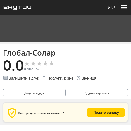
menu
УКР
Глобал-Солар
0.0
★
★
★
★
★
★
★
★
★
★
0
оценок
comment
enterprise
location_on
Залишити відгук
Послуги, різне
Вінниця
Додати відгук
Додати зарплату
verified_user
Подати заявку
Ви представник компанії?