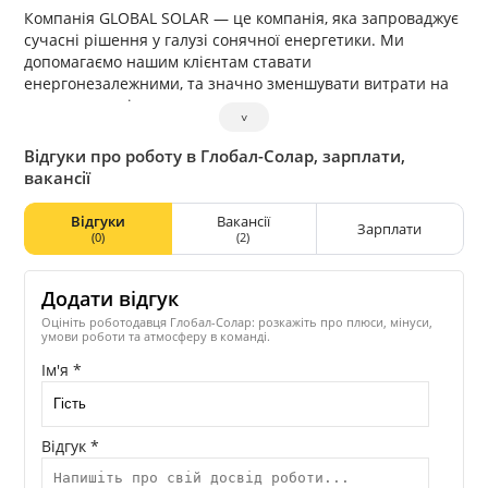
Компанія GLOBAL SOLAR — це компанія, яка запроваджує
сучасні рішення у галузі сонячної енергетики. Ми
допомагаємо нашим клієнтам ставати
енергонезалежними, та значно зменшувати витрати на
електроенергію.
˅
Компанія займається встановленням сонячних станцій
для бізнесу та побутових споживачів. Окрім
Відгуки про роботу в Глобал-Солар, зарплати,
проектування та встановлення сонячних станцій,
вакансії
пропонуємо широкий асортимент обладнання.
Відгуки
Вакансії
Зарплати
(0)
(2)
Додати відгук
Оцініть роботодавця Глобал-Солар: розкажіть про плюси, мінуси,
умови роботи та атмосферу в команді.
Ім'я *
Відгук *