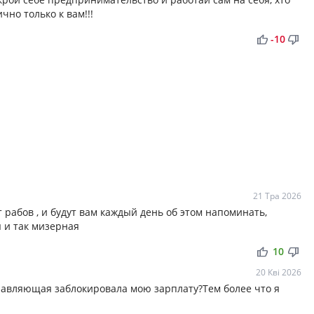
чно только к вам!!!
thumb_up
thumb_down
-10
21 Тра 2026
рабов , и будут вам каждый день об этом напоминать,
я и так мизерная
thumb_up
thumb_down
10
20 Кві 2026
правляющая заблокировала мою зарплату?Тем более что я