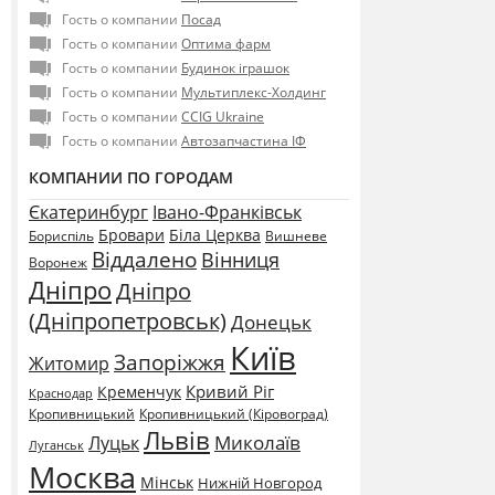
Гость о компании
Посад
Гость о компании
Оптима фарм
Гость о компании
Будинок іграшок
Гость о компании
Мультиплекс-Холдинг
Гость о компании
CCIG Ukraine
Гость о компании
Автозапчастина ІФ
КОМПАНИИ ПО ГОРОДАМ
Єкатеринбург
Івано-Франківськ
Бровари
Біла Церква
Бориспіль
Вишневе
Віддалено
Вінниця
Воронеж
Дніпро
Дніпро
(Дніпропетровськ)
Донецьк
Київ
Запоріжжя
Житомир
Кривий Ріг
Кременчук
Краснодар
Кропивницький
Кропивницький (Кіровоград)
Львів
Миколаїв
Луцьк
Луганськ
Москва
Мінськ
Нижній Новгород