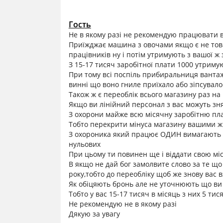
Гость
Не в якому разі не рекомендую працювати в 
Приїжджає машина з овочами якщо є не тов
працівників ну і потім утримують з вашої ж 
З 15-17 тисяч заробітної плати 1000 утрим
При тому всі поспіль прибиральниця вантаж
винні що воно гниле приїхало або зіпсувало
Також ж є переоблік всього магазину раз на 
Якщо ви лінійний персонал з вас можуть зн
З охорони майже всю місячну заробітню пл
Тобто перекрити мінуса магазину вашими 
З охороника який працює ОДИН вимагають як
нульових
При цьому ти повинен ще і віддати свою мі
В якщо не дай бог замолвите слово за те що
року,тобто до переобліку щоб же знову вас в
Як обіцяють бронь але не уточнюють що ви б
Тобто у вас 15-17 тисяч в місяць з них 5 ти
Не рекомендую не в якому разі
Дякую за увагу