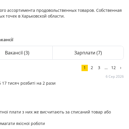
ого ассортимента продовольственных товаров. Собственная
ых точек в Харьковской области.
кансії
Вакансії
(3)
Зарплати
(7)
1
2
3
…
12
›
6 Сер 2026
 17 тисяч розбиті на 2 рази
ітної плати з них же висчитають за списаний товар або
магати якісної роботи