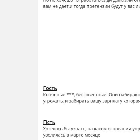
вам не даёт,и тогда претензии будут у вас ли
Гость
Конченые ***, бессовестные. Они набирают 
угрожать, и забирать вашу зарплату котора
Гість
Хотелось бы узнать, на каком основании у
уволилась в марте месяце