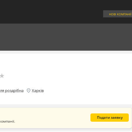
НОВІ КОМПАНІЇ
★
★
location_on
вля роздрібна
Харків
Подати заявку
компанії.