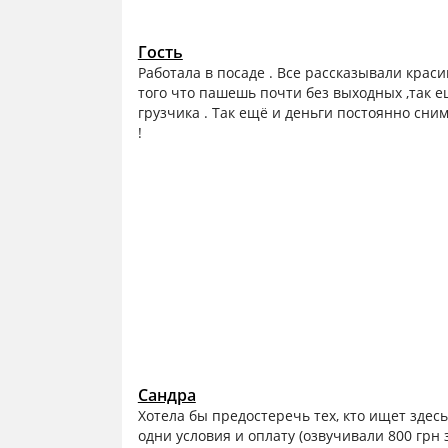
Гость
Работала в посаде . Все рассказывали краси
того что пашешь почти без выходных ,так ещ
грузчика . Так ещё и деньги постоянно сни
!
Сандра
Хотела бы предостеречь тех, кто ищет здес
одни условия и оплату (озвучивали 800 грн 