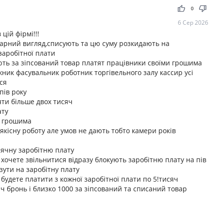
thumb_up
thumb_down
0
6 Сер 2026
цій фірмі!!!
арний вигляд,списують та цю суму розкидають на
заробітної плати
ують за зіпсований товар платят працівники своїми грошима
ник фасувальник роботник торгівельного залу кассир усі
ся
пів року
яти більше двох тисяч
ату
ж грошима
існу роботу але умов не дають тобто камери років
сячну заробітню плату
 хочете звільнитися відразу блокують заробітню плату на пів
зути на заробітну плату
удете платити з кожної заробітної плати по 5!тисяч
сяч бронь і близко 1000 за зіпсований та списаний товар