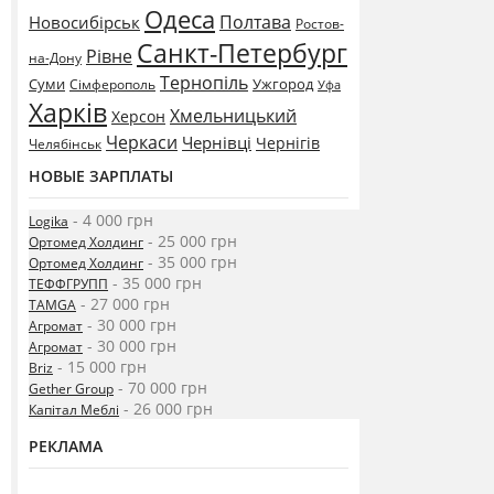
Одеса
Полтава
Новосибірськ
Ростов-
Санкт-Петербург
Рівне
на-Дону
Тернопіль
Суми
Ужгород
Сімферополь
Уфа
Харків
Хмельницький
Херсон
Черкаси
Чернівці
Чернігів
Челябінськ
НОВЫЕ ЗАРПЛАТЫ
- 4 000 грн
Logika
- 25 000 грн
Ортомед Холдинг
- 35 000 грн
Ортомед Холдинг
- 35 000 грн
ТЕФФГРУПП
- 27 000 грн
TAMGA
- 30 000 грн
Агромат
- 30 000 грн
Агромат
- 15 000 грн
Briz
- 70 000 грн
Gether Group
- 26 000 грн
Капітал Меблі
РЕКЛАМА