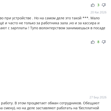
thumb_up
thumb_down
3
20 Кві 2026
во при устройстве . Но на самом деле это такой ***. Мало
ё и часто не только за работника зала ,но и за кассира и
мают с зарплаты ! Тупо волонтерством занимаешься в посаде
thumb_up
thumb_down
8
27 Бер 2026
ь работу. В этом процветает обман сотрудников. Обещают
за смену), но на деле заставляют работать на ‘бесплатной