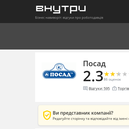
Бізнес навиворіт: відгуки про роботодавців
Посад
2.3
★
★
★
★
★
★
★
★
86
оценок
comment
enterprise
Відгуки:
595
Торгі
verified_user
Ви представник компанії?
Редагуйте сторінку та відповідайте від імені 