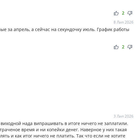
thumb_up
thumb_down
2
8 Лип 2026
ные за апрель, а сейчас на секундочку июль. График работы
thumb_up
thumb_down
2
3 Лип 2026
, виходной нада випрашивать в итоге ничего не заплатили.
траченое время и ни копейки денег. Наверное у них такая
ять и как итог ничего не платить. Так что если не хотите