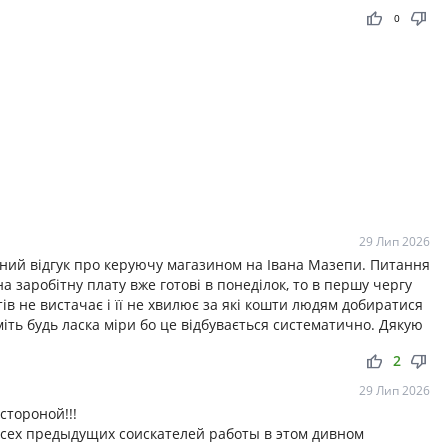
thumb_up
thumb_down
0
29 Лип 2026
ний відгук про керуючу магазином на Івана Мазепи. Питання
на заробітну плату вже готові в понеділок, то в першу чергу
в не вистачає і її не хвилює за які кошти людям добиратися
іть будь ласка міри бо це відбувається систематично. Дякую
thumb_up
thumb_down
2
29 Лип 2026
стороной!!!
всех предыдущих соискателей работы в этом дивном