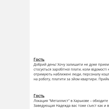
Гость
Добрий день! Хочу залишити не дуже приєм
стосується заробітної плати, коли відомості 
отримують наближені люди, персоналу кошті
на роботу, платити за зйом квартири. Прийм
Гость
Локация “Металлист” в Харькове – обходите 
Заведующая Надежда вас тоже съест как и 