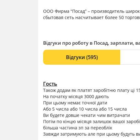
ООО Фирма “Посад” – производитель широк
сбытовая сеть насчитывает более 50 торгов
Відгуки про роботу в Посад, зарплати, ва
Відгуки
(595)
Гость
Також додам як платят заробітню плату ці 15
На початку місяця 3000 дають
При цьому немає точної дати
Або 5 числа або 10 числа або 15 числа
Ви будете довше чекати чим витрачати
Потім по кінцю місяця залишок вашої зароб
більша частина зп за переоблік
Завжди затримують але при цьому будуть ви