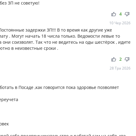
без ЗП не советую!
thumb_up
thumb_down
4
10 Чер 2026
остоянные задержки ЗП!!! В то время как другие уже
ту . Могут начать 18 числа только. Ведомости левые то
 они соизволят. Так что не ведитесь на оды шестёрок , идите
лютно в неизвестные сроки .
thumb_up
thumb_down
2
28 Тра 2026
ботать в Посаде ,как говорится пока здоровье позволяет
ереучета
овек
крой себе предпринимательство и работай сам на себя, хто