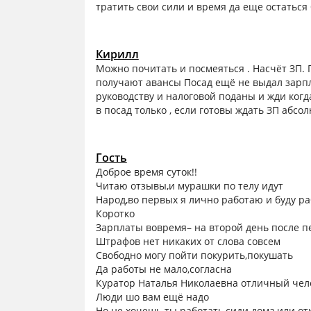
тратить свои сили и время да еще остаться 
Кирилл
Можно почитать и посмеяться . Насчёт ЗП. П
получают авансы Посад ещё не выдал зарпла
руководству и налоговой поданы и жди когда
в посад только , если готовы ждать ЗП абсо
Гость
Доброе время суток!!
Читаю отзывы,и мурашки по телу идут
Народ,во первых я лично работаю и буду ра
Коротко
Зарплаты вовремя– на второй день после п
Штрафов нет никаких от слова совсем
Свободно могу пойти покурить,покушать
Да работы не мало,согласна
Куратор Наталья Николаевна отличный чел
Люди шо вам ещё надо
Но не хочешь ты работать,сиди дома,или от