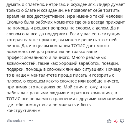
думать о сплетнях, интригах, и осуждениях. Лидер думает
только о благе и созидании, не позволяет себе тратить
время на все деструктивное. Ира именно такой человек!
Сколько была рабочих моментов где она всегда приходит
на помощь и решает вопросы не словом, а делом. Да и
словом она всегда поддержит. Если у вас есть ситуация
которая вам не приятно, вы можете решить это с ней
лично. Да, и в целом компания ТОТИС дает много
возможностей для развития не только ваше
профессионального и личного. Много реальных
возможностей, такие как: хороший заработок, поездки,
подарки, помощь в сложных личных ситуациях. Почему
то в нашем менталитете проще писать и говорить о
плохом, о хорошем как-то сложнее или вообще ничего,
принимая это как должное. Мой спич к тому, что я
работала с разными людьми и в разных компаниях, в
ТОТИС все решаемо в сравнении с другими компаниями
где тебе помогут если не молчать и быть
конструктивным.
Відповісти
•••
thumb_up
thumb_down
-6