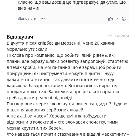
Класно, що ваш досвід це підтверджує, дякуємо, що
ви з нами!
Відповісти
•••
thumb_up
thumb_down
0
Відвідувач
15 Лис 2024
Відчуття після співбесіди мерзенні, мене 20 хвилин
морально утискали.
Ні слова про компанію, що робити, який рівень, які
плани, але одразу шляхи розвитку запропонуй, стартегію
в тезах зроби. На мої питання що є зараз, щоб робити
прирущенні які інструменти можуть підійти – нууу
давайте гіпотетично. Так давайте гіпотетично тоді
ларьок на базарі поставимо. Впізнаваність виросте,
продажи може теж. Запитуючи про реальні варіанти
треба давати реальні відповіді.
Пан керівник через слово чув, а винен кандидат? Чудове
рішення дорослих серйозних людей.
А не ах…і ви часом? Хороше вміння побудувати
відносини в колективі – хто зломався спочатку, тими
можна крутити, тих берем.
Хто наважиться почати стажування в відділі маркетингу –