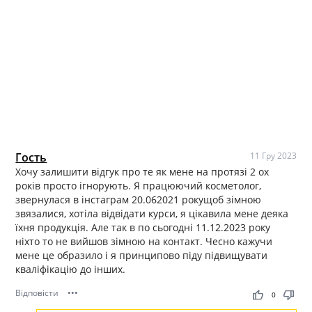
Гость
11 Гру 2023
Хочу залишити відгук про те як мене на протязі 2 ох
років просто ігнорують. Я працюючий косметолог,
звернулася в інстаграм 20.062021 рокущоб зімною
звязалися, хотіла відвідати курси, я цікавила мене деяка
їхня продукція. Але так в по сьогодні 11.12.2023 року
ніхто то не вийшов зімною на контакт. Чесно кажучи
мене це образило і я принципово піду підвищувати
кваліфікацію до інших.
Відповісти
•••
thumb_up
thumb_down
0