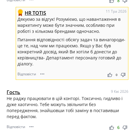
thumb_up
thumb_down
8
11 Тра 2026
HR TOTIS
Дякуємо за відгук! Розуміємо, що навантаження в
маркетингу може бути значним, особливо при
роботі з кількома брендами одночасно.
Питання відповідності обсягу задач та винагороди-
це те, над чим ми працюємо. Якщо у Вас був
конкретний досвід, який Ви хотіли б донести до
керівництва- Департамент персоналу готовий до
діалогу.
Відповісти
•••
thumb_up
thumb_down
0
Гость
9 Кві 2026
Не раджу працювати в цій конторі. Токсично, гидливо і
дуже хаотично. Тебе можуть звільнити без
попередження, знайшовши тобі заміну в поставивши
перед фактом.
Відповісти
•••
thumb_up
thumb_down
6