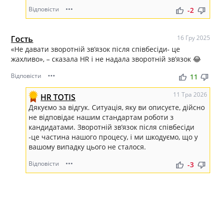
Відповісти
•••
thumb_up
thumb_down
-2
Гость
16 Гру 2025
«Не давати зворотній звʼязок після співбесіди- це
жахливо», – сказала HR і не надала зворотній звʼязок 😂
Відповісти
•••
thumb_up
thumb_down
11
11 Тра 2026
HR TOTIS
Дякуємо за відгук. Ситуація, яку ви описуєте, дійсно
не відповідає нашим стандартам роботи з
кандидатами. Зворотній зв’язок після співбесіди
-це частина нашого процесу, і ми шкодуємо, що у
вашому випадку цього не сталося.
Відповісти
•••
thumb_up
thumb_down
-3