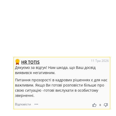
11 Тра 2026
HR TOTIS
Дякуємо за відгук! Нам шкода, що Ваш досвід
виявився негативним.
Питання прозорості в кадрових рішеннях є для нас
важливим. Якщо Ви готові розповісти більше про
свою ситуацію -готові вислухати в особистому
зверненні.
Відповісти
•••
thumb_up
thumb_down
0