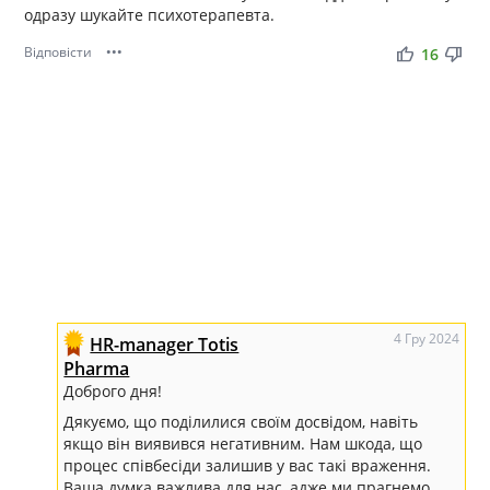
одразу шукайте психотерапевта.
Відповісти
•••
thumb_up
thumb_down
16
4 Гру 2024
HR-manager Totis
Pharma
Доброго дня!
Дякуємо, що поділилися своїм досвідом, навіть
якщо він виявився негативним. Нам шкода, що
процес співбесіди залишив у вас такі враження.
Ваша думка важлива для нас, адже ми прагнемо