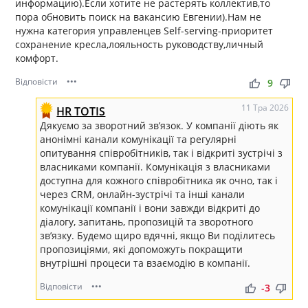
информацию).Если хотите не растерять коллектив,то
пора обновить поиск на вакансию Евгении).Нам не
нужна категория управленцев Self-serving-приоритет
сохранение кресла,лояльность руководству,личный
комфорт.
Відповісти
•••
thumb_up
thumb_down
9
11 Тра 2026
HR TOTIS
Дякуємо за зворотний зв’язок. У компанії діють як
анонімні канали комунікації та регулярні
опитування співробітників, так і відкриті зустрічі з
власниками компанії. Комунікація з власниками
доступна для кожного співробітника як очно, так і
через CRM, онлайн-зустрічі та інші канали
комунікації компанії і вони завжди відкриті до
діалогу, запитань, пропозицій та зворотного
зв’язку. Будемо щиро вдячні, якщо Ви поділитесь
пропозиціями, які допоможуть покращити
внутрішні процеси та взаємодію в компанії.
Відповісти
•••
thumb_up
thumb_down
-3