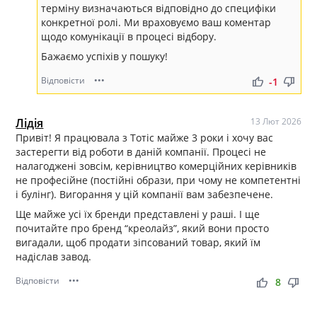
терміну визначаються відповідно до специфіки
конкретної ролі. Ми враховуємо ваш коментар
щодо комунікації в процесі відбору.
Бажаємо успіхів у пошуку!
Відповісти
•••
thumb_up
thumb_down
-1
Лідія
13 Лют 2026
Привіт! Я працювала з Тотіс майже 3 роки і хочу вас
застерегти від роботи в даній компанії. Процесі не
налагоджені зовсім, керівництво комерційних керівників
не професійне (постійні образи, при чому не компетентні
і булінг). Вигорання у цій компанії вам забезпечене.
Ще майже усі їх бренди представлені у раші. І ще
почитайте про бренд “креолайз”, який вони просто
вигадали, щоб продати зіпсований товар, який їм
надіслав завод.
Відповісти
•••
thumb_up
thumb_down
8