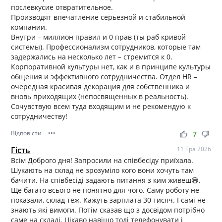
послевкусие отвратительное.
Производят впечатление серьезной и стабильной
компании.
Внутри – миллион правил и 0 прав (ты раб кривой
системы). Профессионализм сотрудников, которые там
задержались на несколько лет – стремится к 0.
Корпоративной культуры нет, как и в принципе культуры
общения и эффективного сотрудничества. Отдел HR –
очередная красивая декорация для собственника и
вновь приходящих (непосвященных в реальность).
Сочувствую всем туда входящим и не рекомендую к
сотрудничеству!
Відповісти
•••
thumb_up
thumb_down
7
Гість
11 Тра 2026
Всім Доброго дня! Запросили на співбесіду приїхала.
Шукають на склад не зрозуміло кого вони хочуть там
бачити. На співбесіді задають питання з ким живеш😄.
Ще багато всього не понятно для чого. Саму роботу не
показали, склад теж. Кажуть зарплата 30 тисяч. І самі не
знають які вимоги. Потім сказав що з досвідом потрібно
саме на складі. Цікаво навіщо тоді телефонувати і