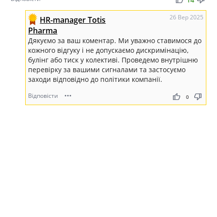
26 Вер 2025
HR-manager Totis
Pharma
Дякуємо за ваш коментар. Ми уважно ставимося до
кожного відгуку і не допускаємо дискримінацію,
булінг або тиск у колективі. Проведемо внутрішню
перевірку за вашими сигналами та застосуємо
заходи відповідно до політики компанії.
Відповісти
•••
thumb_up
thumb_down
0