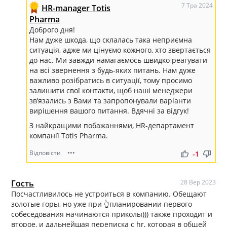
7 Тра 2024
HR-manager Totis
Pharma
Доброго дня!
Нам дуже шкода, що склалась така неприємна
ситуація, адже ми цінуємо кожного, хто звертається
до нас. Ми завжди намагаємось швидко реагувати
на всі звернення з будь-яких питань. Нам дуже
важливо розібратись в ситуації, тому просимо
залишити свої контакти, щоб наші менеджери
зв’язались з Вами та запропонували варіанти
вирішення вашого питання. Вдячні за відгук!
З найкращими побажаннями, HR-департамент
компанії Totis Pharma.
Відповісти
•••
thumb_up
thumb_down
-1
Гость
28 Вер 2023
Посчастливилось не устроиться в компанию. Обещают
золотые горы, но уже при 👆планировании первого
собеседования начинаются приколы))) также проходит и
второе, и дальнейшая переписка с hr, которая в общей