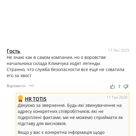
Гость
17 Лис 2025
Не знаю как в самом компании, но о воровстве
начальника склада Климчука ходят легенды
Странно, что служба безопасности все ещё не схватила
его за хвост
Відповісти
•••
thumb_up
thumb_down
7
11 Тра 2026
HR TOTIS
Дякуємо за звернення. Будь-які звинувачення на
адресу конкретних співробітників, які не
підкріплені фактами, ми не можемо сприймати як
підставу для висновків.
Якщо у вас є конкретна інформація щодо