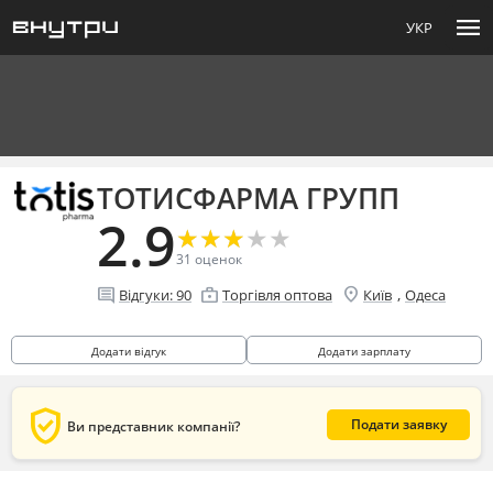
menu
УКР
ТОТИСФАРМА ГРУПП
2.9
★
★
★
★
★
★
★
★
★
★
31
оценок
location_on
comment
enterprise
,
Відгуки:
90
Торгівля оптова
Київ
Одеса
Додати відгук
Додати зарплату
verified_user
Подати заявку
Ви представник компанії?