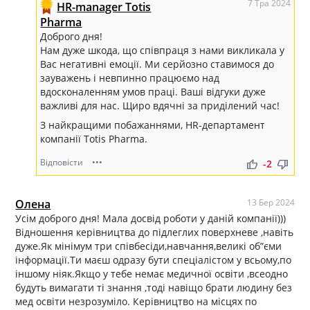
7 Тра 2024
HR-manager Totis
Pharma
Доброго дня!
Нам дуже шкода, що співпраця з нами викликала у
Вас негативні емоції. Ми серйозно ставимося до
зауважень і невпинно працюємо над
вдосконаленням умов праці. Ваші відгуки дуже
важливі для нас. Щиро вдячні за приділений час!
З найкращими побажаннями, HR-департамент
компанії Totis Pharma.
Відповісти
•••
thumb_up
thumb_down
-2
Олена
13 Бер 2024
Усім доброго дня! Мала досвід роботи у даній компанії)))
Відношення керівництва до підлеглих поверхневе ,навіть
дуже.Як мінімум три співбесіди,навчання,великі об”єми
інформації.Ти маєш одразу бути спеціалістом у всьому,по
іншому ніяк.Якщо у тебе немає медичної освіти ,всеодно
будуть вимагати ті знання ,тоді навіщо брати людину без
мед освіти незрозуміло. Керівництво на місцях по