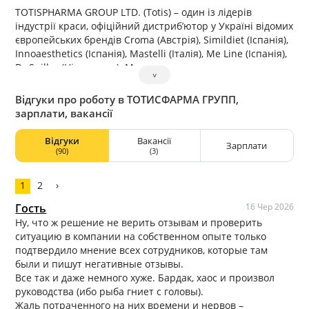
TOTISPHARMA GROUP LTD. (Totis) – один із лідерів
індустрії краси, офіційний дистриб’ютор у Україні відомих
європейських брендів Croma (Австрія), Simildiet (Іспанія),
Innoaesthetics (Іспанія), Mastelli (Італія), Me Line (Іспанія),
Dr.Spiller (Німеччина). Ми пропонуємо косметологам
˅
оригінальні високоякісні препарати для контурної
пластики, біоревіталізації, біорепарації, мезотерапії, а
Відгуки про роботу в ТОТИСФАРМА ГРУПП,
також пілінги та професійну косметику.
зарплати, вакансії
Відгуки
Вакансії
Зарплати
(90)
(3)
1
2
›
Гость
16 Чер 2026
Ну, что ж решение не верить отзывам и проверить
ситуацию в компании на собственном опыте только
подтвердило мнение всех сотрудников, которые там
были и пишут негативные отзывы.
Все так и даже немного хуже. Бардак, хаос и произвол
руководства (ибо рыба гниет с головы).
Жаль потраченного на них времени и нервов –