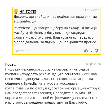
11 Тра 2026
HR TOTIS
Дякуємо, що знайшли час поділитися враженнями
від співбесіди.
Розуміємо, що процес підбору на складські позиції
має бути чіткішим з боку вимог до кандидата і
формату самої зустрічі. Ваш коментар передамо
відповідальним за підбір, щоб покращити процес.
Відповісти
•••
thumb_up
thumb_down
0
Гость
6 Тра 2026
Пишу как человек,которому не безразлична судьба
компании,хочу дать рекомендацию собственнику:К Вам
невозможно достучаться,так как сплошной запрет на
общение с Вами,Вы не в курсе атмосферы в
коллективе,Вы по факту в курсе той информации,которую
Вам предоставляет Евгения).Проведите анонимный
опрос и много интересной информации узнаете,так как
нам строго запрещено предоставлять Вам любую