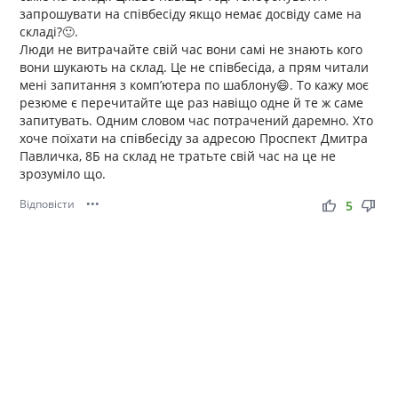
запрошувати на співбесіду якщо немає досвіду саме на
складі?🙂.
Люди не витрачайте свій час вони самі не знають кого
вони шукають на склад. Це не співбесіда, а прям читали
мені запитання з комп’ютера по шаблону😄. То кажу моє
резюме є перечитайте ще раз навіщо одне й те ж саме
запитувать. Одним словом час потрачений даремно. Хто
хоче поїхати на співбесіду за адресою Проспект Дмитра
Павличка, 8Б на склад не тратьте свій час на це не
зрозуміло що.
Відповісти
•••
thumb_up
thumb_down
5