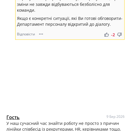
зміни не завжди відбуваються безболісно для
команди.
Якщо є конкретні ситуації, які Ви готові обговорити-
Департамент персоналу відкритий до діалогу.
Відповісти
•••
thumb_up
thumb_down
-2
Гость
9 Бер 2026
У наш сучасний час знайти роботу не просто з причин
лінійки співбесід із рекрутерами, HR, керівниками тощо.