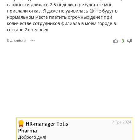
сложности длилась 2.5 недели, в результате мне
прислали отказ. Я даже не удивилась 😉 Не будут в
нормальном месте платить огромных денег при
количестве сотрудников филиала в моём городе в
составе 2х человек
Відповісти
•••
thumb_up
thumb_down
3
7 Тра 2024
HR-manager Totis
Pharma
Доброго дня!