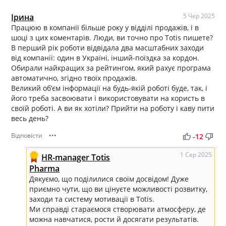
Ірина
5 Чер 2025
Працюю в компанії більше року у відділі продажів, і в
шоці з цих коментарів. Люди, ви точно про Totis пишете?
В перший рік роботи відвідала два масштабних заходи
від компанії: один в Україні, інший-поїздка за кордон.
Обирали найкращих за рейтингом, який рахує програма
автоматично, згідно твоїх продажів.
Великий обʼєм інформації на будь-якій роботі буде, так, і
його треба засвоювати і використовувати на користь в
своїй роботі. А ви як хотіли? Прийти на роботу і каву пити
весь день?
Відповісти
•••
thumb_up
thumb_down
-12
1 Сер 2025
HR-manager Totis
Pharma
Дякуємо, що поділилися своїм досвідом! Дуже
приємно чути, що ви цінуєте можливості розвитку,
заходи та систему мотивації в Totis.
Ми справді стараємося створювати атмосферу, де
можна навчатися, рости й досягати результатів.