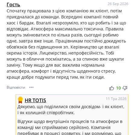
Гость
26 Бер 2026
Спочатку працювала з цією компанією як клієнт, потім
приєдналася до команди. Всередині компанії повний
хаос і бардак. Взагалі незрозуміло, хто що робить і за що
відповідає. Атмосфера максимально токсична. Правила
можуть змінюватися по кілька разів, сьогодні робимо
одне, завтра вже інше. Працівникам постійно докидують
обовʼязків без підвищення зп. Керівництво це взагалі
окрема історія. Лицемірство, непрофесійність. Тобі
можуть в обличчя посміхатись, а за спиною вже шукати
заміну. Тому якщо для вас важлива нормальна
атмосфера, комфорт і відсутність щоденного стресу,
краще добре подумати перед тим, як іти сюди.
Відповісти
•••
thumb_up
thumb_down
10
11 Тра 2026
HR TOTIS
Дякуємо, що поділилися своїм досвідом- і як клієнт,
і як колишній співробітник.
Відгуки щодо внутрішніх процесів та атмосфери в
команді ми сприймаємо серйозно. Компанія
перебуває в процесі розвитку, і ми розуміємо, що