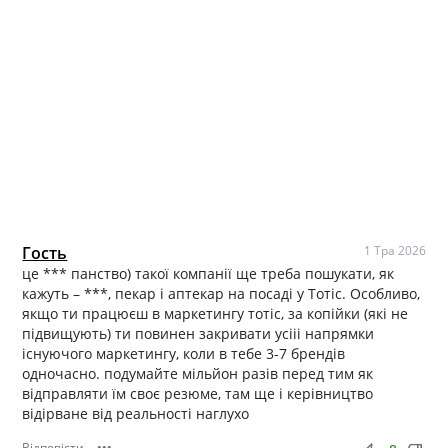
Гость
1 Тра 2026
це *** панство) такої компанії ще треба пошукати, як
кажуть – ***, пекар і аптекар на посаді у Тотіс. Особливо,
якщо ти працюєш в маркетингу тотіс, за копійки (які не
підвищують) ти повинен закривати усііі напрямки
існуючого маркетингу, коли в тебе 3-7 брендів
одночасно. подумайте мільйон разів перед тим як
відправляти їм своє резюме, там ще і керівництво
відірване від реальності наглухо
Відповісти
•••