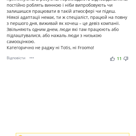
постійно роблять винною і ніби випробовують чи
залишишся працювати в такій атмосфері чи підеш.
Ніякої адаптації немає, ти ж спеціаліст, працюй на повну
з першого дня, виживай як хочеш – це девіз компанії.
Звільняють одним днем, люди які там працюють або
підлаштувалися, або нажаль люди з низькою
самооцінкою.
Категорично не раджу ні Totis, ні Froomo!
Відповісти
•••
thumb_up
thumb_down
11