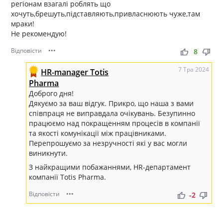
регіонам взагалі роблять що
хочуть,брешуть,підставляють,привласнюють чуже,там
мраки!
Не рекомендую!
Відповісти
•••
thumb_up
thumb_down
8
7 Тра 2024
HR-manager Totis
Pharma
Доброго дня!
Дякуємо за ваш відгук. Прикро, що наша з вами
співпраця не виправдала очікувань. Безупинно
працюємо над покращенням процесів в компанії
та якості комунікації між працівниками.
Перепрошуємо за незручності які у вас могли
виникнути.
З найкращими побажаннями, HR-департамент
компанії Totis Pharma.
Відповісти
•••
thumb_up
thumb_down
-2