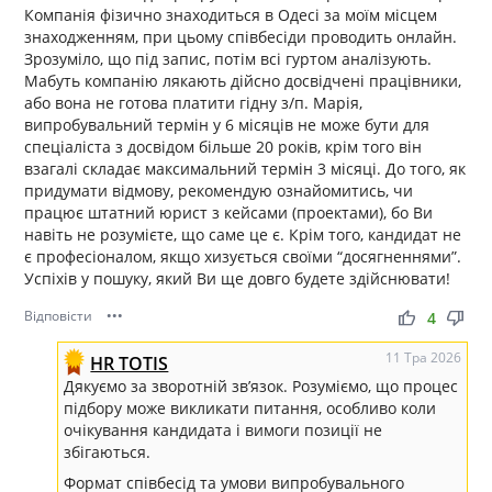
Компанія фізично знаходиться в Одесі за моїм місцем
знаходженням, при цьому співбесіди проводить онлайн.
Зрозуміло, що під запис, потім всі гуртом аналізують.
Мабуть компанію лякають дійсно досвідчені працівники,
або вона не готова платити гідну з/п. Марія,
випробувальний термін у 6 місяців не може бути для
спеціаліста з досвідом більше 20 років, крім того він
взагалі складає максимальний термін 3 місяці. До того, як
придумати відмову, рекомендую ознайомитись, чи
працює штатний юрист з кейсами (проектами), бо Ви
навіть не розумієте, що саме це є. Крім того, кандидат не
є професіоналом, якщо хизується своїми “досягненнями”.
Успіхів у пошуку, який Ви ще довго будете здійснювати!
Відповісти
•••
thumb_up
thumb_down
4
11 Тра 2026
HR TOTIS
Дякуємо за зворотній зв’язок. Розуміємо, що процес
підбору може викликати питання, особливо коли
очікування кандидата і вимоги позиції не
збігаються.
Формат співбесід та умови випробувального