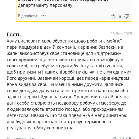
департаменту персоналу.
Відповісти
•••
thumb_up
thumb_down
0
Гость
23 Вер 2025
Хочу висловити своє обурення щодо роботи сімейної
пари Кецмурів в даній компанії. Керівник безпеки, на
жаль, використовує своє становище для «підтримки»
своєї дружини, що негативно впливає на атмосферу в
колективі, не гребує методами булінгу та пліткування,
щоб принизити інших співробітників, які не є «угодними»
його дружині. Зазвичай хороші ідеє перед керівництвом
вона видає за свої. Ти маєш з ними дружити, ділячись
своїм доходом, дарувати різні презенти і наче норм або
здають нерви і йдеш на вихід. Працюючи в такій зв’язці
дані особи створюють нездорову робочу атмосферу, де
людей залякують втратою посади, або проходженням
детектора. Вважаю, що така поведінка є неприйнятною
для будь-якої організації і потребує термінового
реагування з боку керівництва.
Відповісти
•••
thumb_up
thumb_down
14