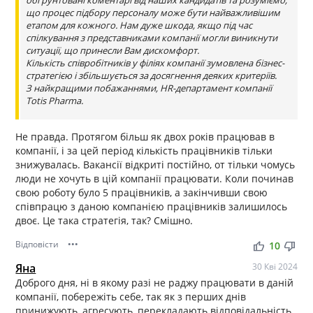
обґрунтовані коментарі від наших кандидатів та розуміємо,
що процес підбору персоналу може бути найважливішим
етапом для кожного. Нам дуже шкода, якщо під час
спілкування з представниками компанії могли виникнути
ситуації, що принесли Вам дискомфорт.
Кількість співробітників у філіях компанії зумовлена ​​бізнес-
стратегією і збільшується за досягнення деяких критеріїв.
З найкращими побажаннями, HR-департамент компанії
Totis Pharma.
Не правда. Протягом більш як двох років працював в
компанії, і за цей період кількість працівників тільки
знижувалась. Вакансії відкриті постійно, от тільки чомусь
люди не хочуть в цій компанії працювати. Коли починав
свою роботу було 5 працівників, а закінчивши свою
співпрацю з даною компанією працівників залишилось
двоє. Це така стратегія, так? Смішно.
Відповісти
•••
thumb_up
thumb_down
10
Яна
30 Кві 2024
Доброго дня, ні в якому разі не раджу працювати в даній
компанії, побережіть себе, так як з перших днів
принижують, агресують, перекладають відповідальність,