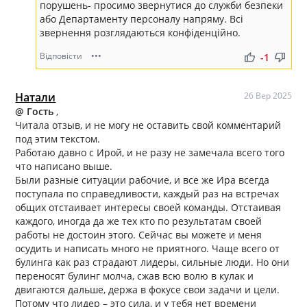
порушень- просимо звернутися до служби безпеки
або Департаменту персоналу напряму. Всі
звернення розглядаються конфіденційно.
Відповісти
•••
thumb_up
thumb_down
-1
Натали
26 Вер 2025
@ Гость
,
Читала отзыв, и не могу не оставить свой комментарий
под этим текстом.
Работаю давно с Ирой, и не разу не замечала всего того
что написано выше.
Были разные ситуации рабочие, и все же Ира всегда
поступала по справедливости, каждый раз на встречах
общих отстаивает интересы своей команды. Отстаивая
каждого, иногда да же тех кто по результатам своей
работы не достоин этого. Сейчас вы можете и меня
осудить и написать много не приятного. Чаще всего от
булинга как раз страдают лидеры, сильные люди. Но они
переносят булинг молча, сжав всю волю в кулак и
двигаются дальше, держа в фокусе свои задачи и цели.
Потому что лидер – это сила, и у тебя нет времени