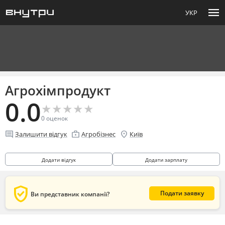
menu
УКР
Агрохімпродукт
0.0
★
★
★
★
★
★
★
★
★
★
0
оценок
comment
enterprise
location_on
Залишити відгук
Агробізнес
Київ
Додати відгук
Додати зарплату
verified_user
Подати заявку
Ви представник компанії?