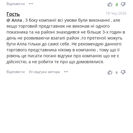
Відповісти
•••
thumb_up
thumb_down
4
Гость
18 Чер 2026
@ Алла
, З боку компанії всі умови були виконанні , але
якщо торговий представник не виконав ні одного
показника та на районі знаходився не більше 3-х годин в
день не розвиваючи взагалі район ,то претензії можуть
бути Алла тільки до самої себе. Не рекомендую данного
торгового представника нікому в компанію , тому що її
рівень це писати погані відгуки про компанію що не є
дійсністю, а не робити те про що домовлялися.
Відповісти
Усі відгуки автора
•••
thumb_up
thumb_down
0