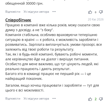
обещенной 30000 грн.
Відповісти
Усі відгуки автора
•••
thumb_up
thumb_down
0
Співробітник
20 Кві 2026
Працюю в компанії вже кілька років, можу сказати свою
думку з досвіду, а не “з боку”.
Компанія стабільна, особливо враховуючи теперішню
ситуацію в країні — є робота, є можливість заробляти і
розвиватись. Зарплата виплачується, умови прозорі, все
залежить від твоєї роботи та результату.
Так, як і в будь-якій компанії, бувають робочі моменти,
але керівництво йде на діалог і вирішує питання.
Особисто для мене важливо, що тут цінують людей, які
реально працюють і дають результат.
Багато хто в команді працює не перший рік — і це
найкращий показник.
Загалом, якщо хочеш працювати і заробляти — тут для
цього є всі можливості.
Відповісти
Усі відгуки автора
•••
thumb_up
thumb_down
2