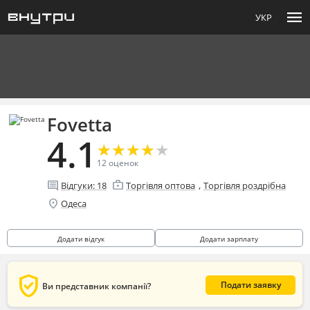
menu
УКР
Fovetta
4.1
★
★
★
★
★
★
★
★
★
★
12
оценок
enterprise
comment
,
Відгуки:
18
Торгівля оптова
Торгівля роздрібна
location_on
Одеса
Додати відгук
Додати зарплату
verified_user
Подати заявку
Ви представник компанії?