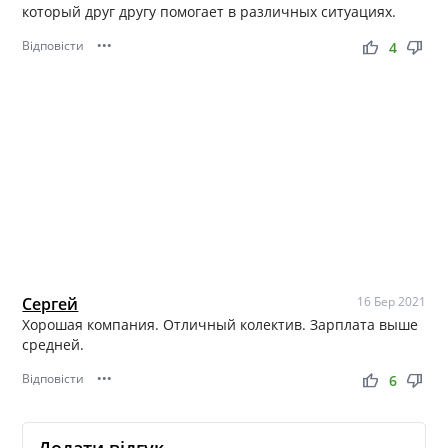
который друг другу помогает в различных ситуациях.
Відповісти
•••
thumb_up
thumb_down
4
Сергей
16 Бер 2021
Хорошая компания. Отличный колектив. Зарплата выше
средней.
Відповісти
•••
thumb_up
thumb_down
6
Додати відгук