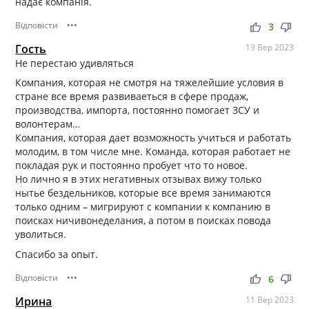
надає компанія.
Відповісти
•••
thumb_up
thumb_down
3
Гость
19 Вер 2023
Не перестаю удивляться
Компания, которая не смотря на тяжелейшие условия в
стране все время развиваеться в сфере продаж,
производства, импорта, постоянно помогает ЗСУ и
волонтерам…
Компания, которая дает возможность учиться и работать
молодим, в том числе мне. Команда, которая работает не
покладая рук и постоянно пробует что то новое.
Но лично я в этих негативных отзывах вижу только
нытье бездельников, которые все время занимаются
только одним – мигрируют с компании к компанию в
поисках ничивонеделания, а потом в поисках повода
уволиться.
Спасибо за опыт.
Відповісти
•••
thumb_up
thumb_down
6
Ирина
11 Вер 2023