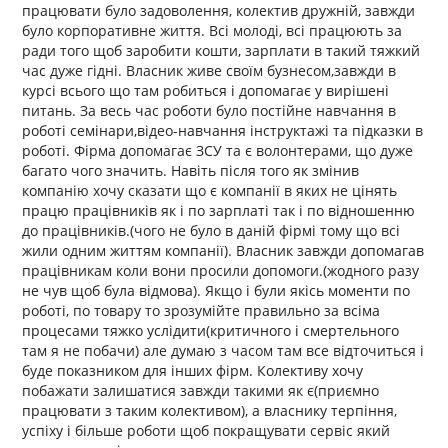
працювати було задоволення, колектив дружній, завжди
було корпоративне життя. Всі молоді, всі працюють за
ради того щоб заробити кошти, зарплати в такий тяжкий
час дуже гідні. Власник живе своїм бузнесом,завжди в
курсі всього що там робиться і допомагає у вирішені
питань. За весь час роботи було постійне навчання в
роботі семінари,відео-навчання інструктажі та підказки в
роботі. Фірма допомагає ЗСУ та є волонтерами, що дуже
багато чого значить. Навіть після того як змінив
компанію хочу сказати що є компанії в яких не цінять
працю працівників як і по зарплаті так і по відношенню
до працівників.(чого не було в даній фірмі тому що всі
жили одним життям компанії). Власник завжди допомагав
працівникам коли вони просили допомоги.(жодного разу
не чув щоб була відмова). Якщо і були якісь моменти по
роботі, по товару то зрозумійте правильно за всіма
процесами тяжко услідити(критичного і смертельного
там я не побачи) але думаю з часом там все відточиться і
буде показником для інших фірм. Колективу хочу
побажати залишатися завжди такими як є(приємно
працювати з таким колективом), а власнику терпіння,
успіху і більше роботи щоб покращувати сервіс який