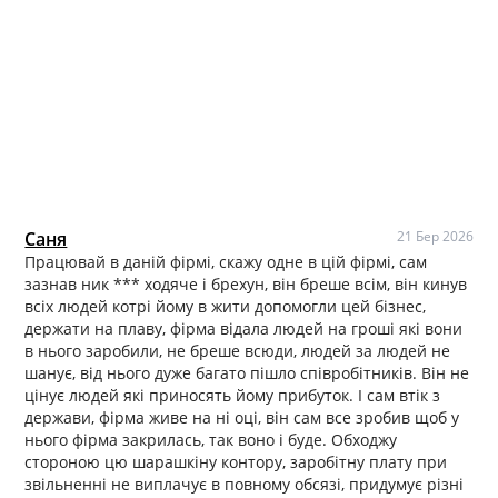
Саня
21 Бер 2026
Працювай в даній фірмі, скажу одне в цій фірмі, сам
зазнав ник *** ходяче і брехун, він бреше всім, він кинув
всіх людей котрі йому в жити допомогли цей бізнес,
держати на плаву, фірма відала людей на гроші які вони
в нього заробили, не бреше всюди, людей за людей не
шанує, від нього дуже багато пішло співробітників. Він не
цінує людей які приносять йому прибуток. І сам втік з
держави, фірма живе на ні оці, він сам все зробив щоб у
нього фірма закрилась, так воно і буде. Обходжу
стороною цю шарашкіну контору, заробітну плату при
звільненні не виплачує в повному обсязі, придумує різні