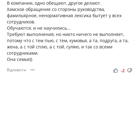
В компании, одно обещают, другое делают.
Хамское обращение со стороны руководства,
фамильярное, ненормативная лексика бытует у всех
сотрудников.
Обучаются, и не научились…
Требуют выполнения, но никто ничего не выполняет,
потому что с тем пью, с тем, кумовья, а та, подруга, а та,
жена, а с той сплю, а с той, гуляю, и так со всеми
сотрудниками.
Она семья))
Відповісти
•••
thumb_up
thumb_down
-2