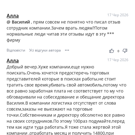
Алла
17 Чер 2026
@ Василий
, прям совсем не понятно что писал отзыв
сотрудник компании.Зачем врать людям?Потом
нормальные люди читав эти отзывы идут в эту ***
фирму
Відповісти
Усі відгуки автора
•••
thumb_up
thumb_down
0
Алла
17 Чер 2026
Добрый вечер.Хуже компании,еще нужно
поискать.Очень хочется предостеречь торговых
представителей которые в поисках работы,не стоит
тратить свое время,убивать свой автомобиль,потому что
все равно заработная плата не соответствует то му что
обговаривали на собеседование и обещание директора
Василия.В компании логистика отсутствует от слова
совсем,заказы не выезжают на торговые
точки.Собственникам и директору обсолютно все равно
на своих сотрудников.По этому 100раз подумайте,перед
тем как идти туда работать.Я тоже стала жертвой этой
компании ,отработать месяц и получить 14800,при