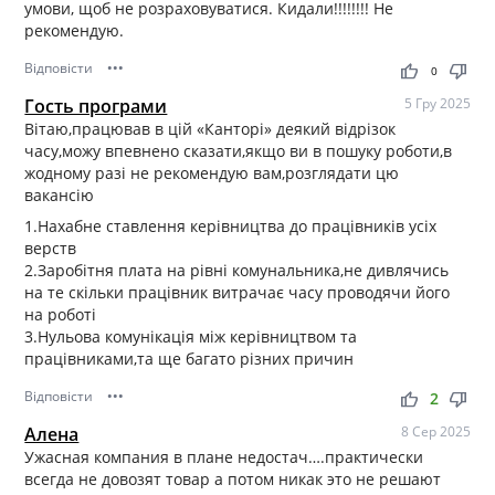
умови, щоб не розраховуватися. Кидали!!!!!!!! Не
рекомендую.
Відповісти
•••
thumb_up
thumb_down
0
Гость програми
5 Гру 2025
Вітаю,працював в цій «Канторі» деякий відрізок
часу,можу впевнено сказати,якщо ви в пошуку роботи,в
жодному разі не рекомендую вам,розглядати цю
вакансію
1.Нахабне ставлення керівництва до працівників усіх
верств
2.Заробітня плата на рівні комунальника,не дивлячись
на те скільки працівник витрачає часу проводячи його
на роботі
3.Нульова комунікація між керівництвом та
працівниками,та ще багато різних причин
Відповісти
•••
thumb_up
thumb_down
2
Алена
8 Сер 2025
Ужасная компания в плане недостач….практически
всегда не довозят товар а потом никак это не решают