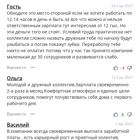
Гость
24 Сер 2021
Обходите это место стороной если не хотите работать по
12-14 часов в день и быть за все что можно и нельзя
ответственным зарплата тут интересная от 12 тыс. Но
эти деньги того не стоят. Условий труда практически нет
коллектив сложно назвать дружным тебе по началу будут
улыбаться а потом покажут зубки. Переработку тебе
никто не оплатит потому что у нас так принято компания
маленькая до 30 сотрудников и развивается слабо.
Відповісти
•••
thumb_up
thumb_down
-1
Ольга
12 Сер 2021
Молодой и дружный коллектив.Зарплата своевременно
2-а раза в месяц.Комфортная атмосфера и единые цели
сотрудников, помогут почувствовать себя дома с первого
рабочего дня.
Відповісти
•••
thumb_up
thumb_down
6
Василий
7 Кві 2021
В компании всегда своевременная выплата заработной
платы , есть карьерный рост и приятный колектив,