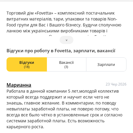
Торговий дім «Fovetta» – комплексний постачальник
витратних матеріалів, тари, упаковки та товарів Non-
Food групи для Вас і Вашого бізнесу. Будучи сполучною
ланкою між українськими виробниками товарів і
споживачем, дистриб’юторська компанія «Fovetta»
˅
встановила для себе найважливіший напрям – це
клієнтоорієнтованість.
Відгуки про роботу в Fovetta, зарплати, вакансії
Відгуки
Вакансії
Зарплати
(18)
(3)
Марианна
23 Чер 2026
Работала в данной компании 5 лет,молодой коллектив
который всегда поддержит и научит если чего не
знаешь, главное желание. В комментарии, по поводу
невыплаты заработной платы, не поверю потому, что
всегда все было чётко в установленные срок и согласно
системам заработной платы. Есть возможность
карьерного роста.