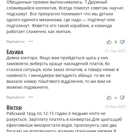
Обещанные премии выплачивались. 7.Дружный
сложившийся коллектив. Всегда помогут советом, научат,
подскажут. Все прекрасно понимают что мы детали
одного единого механизма, где надо — подтянут или
подтолкнут. Фоветта это такой кораблик, и команда
работает слаженно, как экипаж.
Відповісти
•••
thumb_up
thumb_down
9
Едуард
21 Сер 2023
Дивна контора. Якщо вам прийдеться щось у них
замовляти, виберіть краще накладений платіж, бо
сталася ситуація, коли заказ оплатив, а товару немає в
наявності, і менеджери вигадують абищо: то ви не
вказали номер поштового відділення, то ми вам не
можемо подзвонити.
Відповісти
•••
thumb_up
thumb_down
0
Віктор
24 Бер 2023
Рабський труд по 12-15 годин.З людьми ніхто не
рахується. Зарплату платять в конвертах.Для цього,щоб
ефективніше використати водія, пропонують свої два
буси,які не відповідають жодним технічним умовам.Я