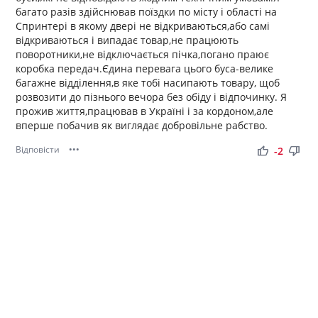
багато разів здійснював поїздки по місту і області на
Спринтері в якому двері не відкриваються,або самі
відкриваються і випадає товар,не працюють
поворотники,не відключається пічка,погано праює
коробка передач.Єдина перевага цього буса-велике
багажне відділення,в яке тобі насипають товару, щоб
розвозити до пізнього вечора без обіду і відпочинку. Я
прожив життя,працював в Україні і за кордоном,але
вперше побачив як виглядає добровільне рабство.
Відповісти
•••
thumb_up
thumb_down
-2