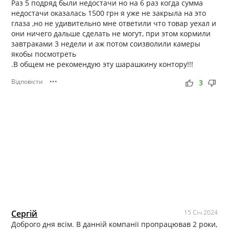
Раз 5 подряд были недостачи но на 6 раз когда сумма
недостачи оказалась 1500 грн я уже не закрыла на это
глаза ,но не удивительно мне ответили что товар уехал и
они ничего дальше сделать не могут, при этом кормили
завтраками 3 недели и аж потом соизволили камеры
якобы посмотреть
.В общем не рекомендую эту шарашкину контору!!!
Відповісти
•••
thumb_up
thumb_down
3
Сергій
15 Січ 2024
Доброго дня всім. В данній компанії пропрацював 2 роки,