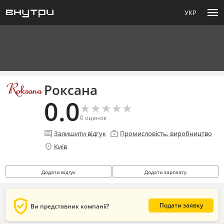
menu
УКР
Роксана
0.0
★
★
★
★
★
★
★
★
★
★
0
оценок
comment
enterprise
Залишити відгук
Промисловість, виробництво
location_on
Київ
Додати відгук
Додати зарплату
verified_user
Подати заявку
Ви представник компанії?