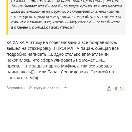
отзывы — обо всех местах работ льют одно г*вно, честно.
Так не бывает что бы все было везде ху№во, так что негатив
даже во внимание не беру, ибо складывается впечатление,
что люди которых все устраивает там работают и ничего не
пишут в отзывах, а те, которых заху;сосили — летят быстро
в отзывы и обливают всех г;вном)
ХА-ХА-ХА А, этому на собеседовании все понравилось,
вышел на стажировку и ПРОПАЛ…А пацан, обещал всё
подробно написать….Видно столько впечатлений
накопилось, что сформулировать не может …и…
пропал….не зашла парню Мафия, а так все хорошо
начиналось))) …или Тарас Леонидович с Оксаной на
завтрак съел))))
Відповісти
Усі відгуки автора
•••
thumb_up
thumb_down
8