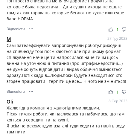
грн,просто списав на меня оч дорогие продукты,на
которые была недостача….Да и суши никогда не ешьте
там,так как тараканы которые бегают по кухне или суше
баре НОРМА
Відповісти
•••
thumb_up
thumb_down
1
М
27 Гру 2023
Самі зателефонувати запропонували роботу,приходиш
на співбесіду тобі посміхаються але при цьому формат
спілкування наче це ти напросилася,наче ти їм щось
винна.На уточнюючі питання (про штрафи,недостачі…)
не дуже хочуть відповідати і вираз обличчя змінюється
одразу.Потік кадрів…Люди,поки будуть знаходитися хто
згоден працювати і терпіти це все… Нічого не зміниться!
Відповісти
•••
thumb_up
thumb_down
1
Oli
8 Сер 2023
Жалюгідна компанія з жалюгідними людьми.
Після тижня роботи, як наслухався та набачився, що там
коїться в середині та на кухні.
Я всім не рекомендую взагалі туди ходити та навіть воду
там пити.