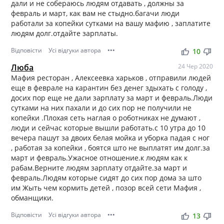
дали и не собераюсь людям отдавать , должны за
февраль и март, как вам не стыдно.багачи люди
работали за копейки сутками на вашу мафию , заплатите
людям долг.отдайте зарплаты.
Відповісти
Усі відгуки автора
•••
thumb_up
thumb_down
10
Люба
24 Чер 2020
Мафия ресторан , Алексеевка харьков , отправили людей
еще в феврале на карантин без денег здыхать с голоду ,
досих пор еще не дали зарплату за март и февраль.Люди
сутками на них пахали и до сих пор не получили не
копейки .Плохая сеть наглая о роботниках не думают ,
люди и сейчас которые вышли работать.с 10 утра до 10
вечера пашут за двоих белая мойка и уборка падая с ног
, работая за копейки , боятся што не выплатят им долг.за
март и февраль.Ужасное отношение.к людям как к
рабам.Верните людям зарплату отдайте.за март и
февраль.Людям которые сидят до сих пор дома за што
им Жыть чем кормить детей , позор всей сети Мафия ,
обманщики.
Відповісти
Усі відгуки автора
•••
thumb_up
thumb_down
13