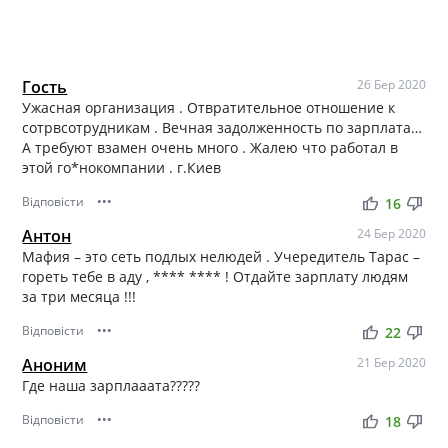
Гость
26 Бер 2020
Ужасная организация . Отвратительное отношение к
сотрвсотрудникам . Вечная задолженность по зарплата…
А требуют взамен очень много . Жалею что работал в
этой го*нокомпании . г.Киев
Відповісти
•••
thumb_up
thumb_down
16
Антон
24 Бер 2020
Мафия – это сеть подлых нелюдей . Учередитель Тарас –
гореть тебе в аду , **** **** ! Отдайте зарплату людям
за три месяца !!!
Відповісти
•••
thumb_up
thumb_down
22
Аноним
21 Бер 2020
Где наша зарплааата?????
Відповісти
•••
thumb_up
thumb_down
18