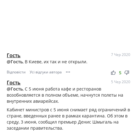
Гость
7 Чер 2020
@Гость
, В Киеве, их так и не открыли.
Відповісти
Усі відгуки автора
•••
thumb_up
thumb_down
5
Гость
5 Чер 2020
@Гость
, С 5 июня работа кафе и ресторанов
возобновляется в полном объеме, начнутся полеты на
внутренних авиарейсах.
Кабинет министров с 5 июня снимает ряд ограничений в
стране, введенных ранее в рамках карантина. Об этом в
среду, 3 июня, сообщил премьер Денис Шмыгаль на
заседании правительства.