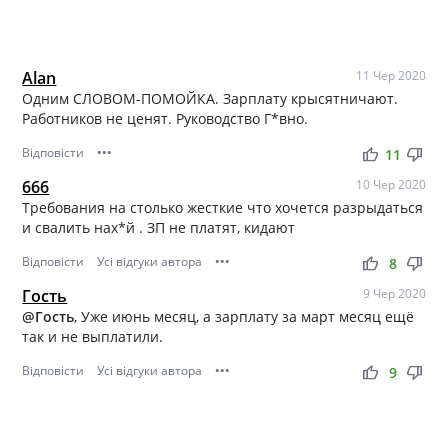
Alan
11 Чер 2020
Одним СЛОВОМ-ПОМОЙКА. Зарплату крысятничают.
Работников не ценят. Руководство Г*вно.
Відповісти
•••
thumb_up
thumb_down
11
666
10 Чер 2020
Требования на столько жесткие что хочется разрыдаться
и свалить нах*й . ЗП не платят, кидают
Відповісти
Усі відгуки автора
•••
thumb_up
thumb_down
8
Гость
9 Чер 2020
@Гость
, Уже июнь месяц, а зарплату за март месяц ещё
так и не выплатили.
Відповісти
Усі відгуки автора
•••
thumb_up
thumb_down
9