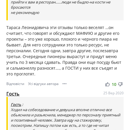
прийти к вам в ресторан……люди не быдло-на кости не
бросаются
не рекомендую
Тараса Леонидовича эти отзывы только веселят …он
считает, что говорят и обсуждают МАФИЮ и другие его
проекты – это уже хорошо, плохого и черного пиара не
бывает. Для него сотрудники это только ресурс, не
персоналии. Сегодня одни, завтра другие, послезавтра
третьи. Очередные пионеры вырастут и придут меню
учить по 3 месяца сдавать. Правда они еще посуду бьют
и сальмонеллу разносят…., а ГОСТИ у них все съедят и
это проглотят.
Відповісти
Усі відгуки автора
•••
thumb_up
thumb_down
10
Гость
25 Вер 2020
Гость
:
Ходил на собеседование и девушка вполне отлично все
обьяснила и разьяснила, менеджер по персоналу приятный
и позитивный человек. Завтра иду на стажировку,
посмотрим. Напишу потом как есть, а то где не читал