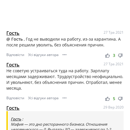
Гость
27 Тра 2021
@ Гость
, Год не выводили на работу, из-за карантина. А
после решили уволить, без объяснения причин.
Відповісти
Усі відгуки автора
•••
thumb_up
thumb_down
3
Гость
27 Тра 2021
Не советую устраиваться туда на работу. Зарплату
месяцами задерживают. Трудоустройство неофициально.
И увольняют, без объяснения причин. Отработал, менее
месяца.
Відповісти
Усі відгуки автора
•••
thumb_up
thumb_down
5
Гость
29 Вер 2020
Гость
:
Мафия — это дно ресторанного бизнеса. Отношения
человеческого — 0. Выплаты ЗП — задерживают по 1-2