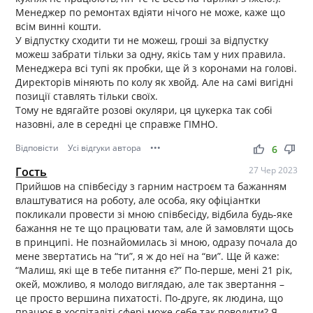
Менеджер по ремонтах вдіяти нічого не може, каже що
всім винні кошти.
У відпустку сходити ти не можеш, гроші за відпустку
можеш забрати тільки за одну, якісь там у них правила.
Менеджера всі тупі як пробки, ще й з коронами на голові.
Директорів міняють по колу як хвойд. Але на самі вигідні
позиції ставлять тільки своїх.
Тому не вдягайте розові окуляри, ця цукерка так собі
назовні, але в середні це справже ГІМНО.
Відповісти
Усі відгуки автора
•••
thumb_up
thumb_down
6
Гость
27 Чер 2023
Прийшов на співбесіду з гарним настроєм та бажанням
влаштуватися на роботу, але особа, яку офіціантки
покликали провести зі мною співбесіду, відбила будь-яке
бажання не те що працювати там, але й замовляти щось
в принципі. Не познайомилась зі мною, одразу почала до
мене звертатись на “ти”, я ж до неї на “ви”. Ще й каже:
“Малиш, які ще в тебе питання є?” По-перше, мені 21 рік,
окей, можливо, я молодо виглядаю, але так звертання –
це просто вершина пихатості. По-друге, як людина, що
працює в хоспіталіті сфері може себе так поводити? Я