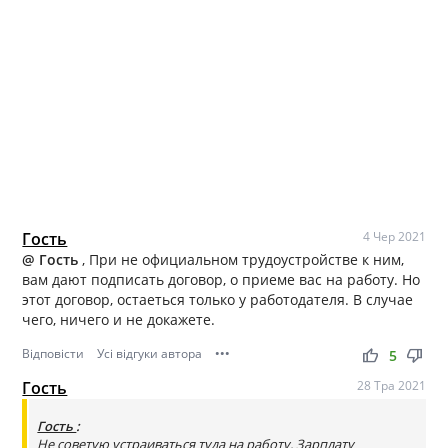
Гость
4 Чер 2021
@ Гость
, При не официальном трудоустройстве к ним,
вам дают подписать договор, о приеме вас на работу. Но
этот договор, остаеться только у работодателя. В случае
чего, ничего и не докажете.
Відповісти
Усі відгуки автора
•••
thumb_up
thumb_down
5
Гость
28 Тра 2021
Гость
:
Не советую устраиваться туда на работу. Зарплату