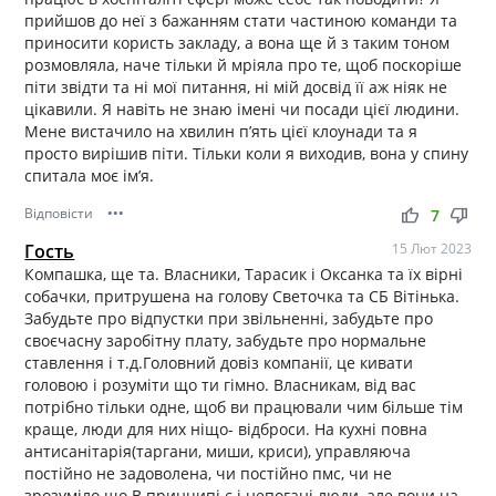
прийшов до неї з бажанням стати частиною команди та
приносити користь закладу, а вона ще й з таким тоном
розмовляла, наче тільки й мріяла про те, щоб поскоріше
піти звідти та ні мої питання, ні мій досвід її аж ніяк не
цікавили. Я навіть не знаю імені чи посади цієї людини.
Мене вистачило на хвилин пʼять цієї клоунади та я
просто вирішив піти. Тільки коли я виходив, вона у спину
спитала моє імʼя.
Відповісти
•••
thumb_up
thumb_down
7
Гость
15 Лют 2023
Компашка, ще та. Власники, Тарасик і Оксанка та їх вірні
собачки, притрушена на голову Светочка та СБ Вітінька.
Забудьте про відпустки при звільненні, забудьте про
своєчасну заробітну плату, забудьте про нормальне
ставлення і т.д.Головний довіз компанії, це кивати
головою і розуміти що ти гімно. Власникам, від вас
потрібно тільки одне, щоб ви працювали чим більше тім
краще, люди для них ніщо- відброси. На кухні повна
антисанітарія(таргани, миши, криси), управляюча
постійно не задоволена, чи постійно пмс, чи не
зрозуміло що.В принципі є і непогані люди, але вони на