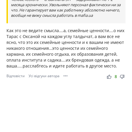
месяца хронически. Увольняют персонал фактически ни за
что. Не гарантирует вам как работнику абсолютно ничего,
вообще не вижу смысла работать в mafia.ua
Как это не ведите смысла….а, семейные ценности….о них
Тарас с Оксаной на каждом углу талдычат, а вам все не
ясно, что это их семейные ценности и к вашим не имеют
никакого отношения…это ценности их семейного
кармана, их семейного отдыха, их образования детей,
оплата института и садика….их брендовая одежда, а не
ваша…..расслабтесь и идите работать в другое место.
Відповісти
Усі відгуки автора
•••
thumb_up
thumb_down
8