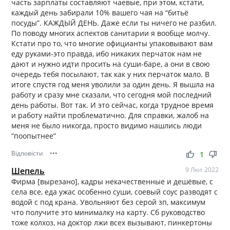
часть зарплаты составляют чаевые, при этом, кстати,
каждый день забирали 10% вашего чая на “битьё
посуды”. КАЖДЫЙ ДЕНЬ. Даже если ты ничего не разбил.
По поводу многих аспектов санитарии я вообще молчу.
Кстати про то, что многие официанты упаковывают вам
еду руками-это правда, ибо никаких перчаток нам не
дают и нужно идти просить на суши-баре, а они в свою
очередь тебя посылают, так как у них перчаток мало. В
итоге спустя год меня уволили за один день. Я вышла на
работу и сразу мне сказали, что сегодня мой последний
день работы. Вот так. И это сейчас, когда трудное время
и работу найти проблематично. Для справки, жалоб на
меня не было никогда, просто видимо нашлись люди
“поопытнее”
Відповісти
•••
thumb_up
thumb_down
1
Шепель
9 Лют 2022
Фирма [вырезано], кадры некачественные и дешёвые, с
села все, еда ужас особенно суши, соевый соус разводят с
водой с под крана. Увольняют без серой зп, максимум
что получите это минималку на карту. Сб руководство
тоже колхоз, на доктор лжи всех вызывают, пинкертоны