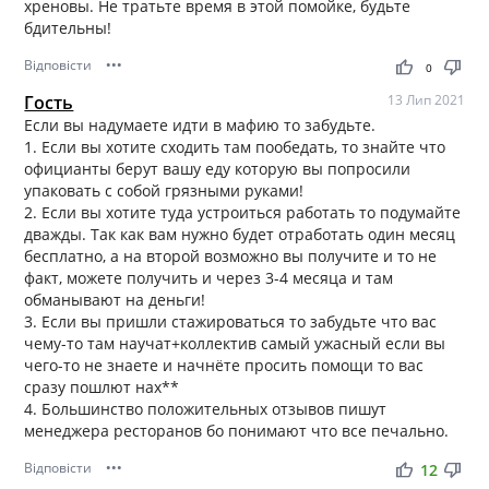
хреновы. Не тратьте время в этой помойке, будьте
бдительны!
Відповісти
•••
thumb_up
thumb_down
0
Гость
13 Лип 2021
Если вы надумаете идти в мафию то забудьте.
1. Если вы хотите сходить там пообедать, то знайте что
официанты берут вашу еду которую вы попросили
упаковать с собой грязными руками!
2. Если вы хотите туда устроиться работать то подумайте
дважды. Так как вам нужно будет отработать один месяц
бесплатно, а на второй возможно вы получите и то не
факт, можете получить и через 3-4 месяца и там
обманывают на деньги!
3. Если вы пришли стажироваться то забудьте что вас
чему-то там научат+коллектив самый ужасный если вы
чего-то не знаете и начнёте просить помощи то вас
сразу пошлют нах**
4. Большинство положительных отзывов пишут
менеджера ресторанов бо понимают что все печально.
Відповісти
•••
thumb_up
thumb_down
12