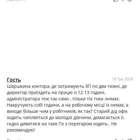
Гость
18 Тра 2026
Шаршкина контора, де затримують ЗП по два тижні, де
директор приїздить на працю о 12-13 годині,
адміністратора теж так само , тільки тік токи знімає.
Накручують собі години, а на робочому місці їх немає, а
виходе більше чим у робітників, як так? Старий дід офік
ходить чипляється до молодої дівчини, домагається її,
гидко дивитися на таке.То з перегаром ходять . Не
рекомендую!