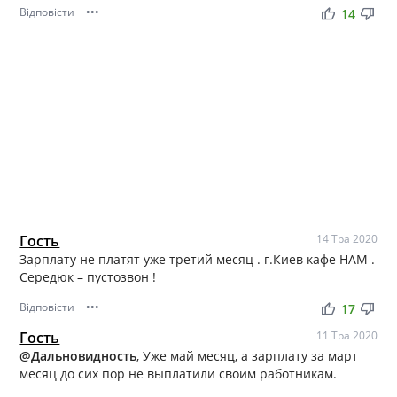
Відповісти
•••
thumb_up
thumb_down
14
Гость
14 Тра 2020
Зарплату не платят уже третий месяц . г.Киев кафе НАМ .
Середюк – пустозвон !
Відповісти
•••
thumb_up
thumb_down
17
Гость
11 Тра 2020
@Дальновидность
, Уже май месяц, а зарплату за март
месяц до сих пор не выплатили своим работникам.