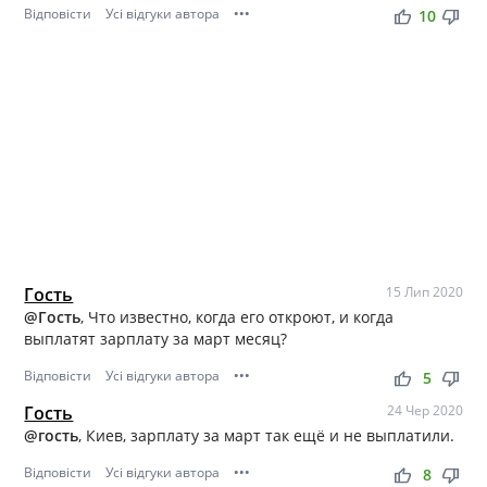
Відповісти
Усі відгуки автора
•••
thumb_up
thumb_down
10
Гость
15 Лип 2020
@Гость
, Что известно, когда его откроют, и когда
выплатят зарплату за март месяц?
Відповісти
Усі відгуки автора
•••
thumb_up
thumb_down
5
Гость
24 Чер 2020
@гость
, Киев, зарплату за март так ещё и не выплатили.
Відповісти
Усі відгуки автора
•••
thumb_up
thumb_down
8