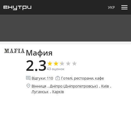
menu
УКР
Мафия
2.3
★
★
★
★
★
★
★
★
★
★
43
оценок
comment
enterprise
Відгуки:
110
Готелі, ресторани, кафе
location_on
,
,
,
Вінниця
Дніпро (Дніпропетровськ)
Київ
,
Луганськ
Харків