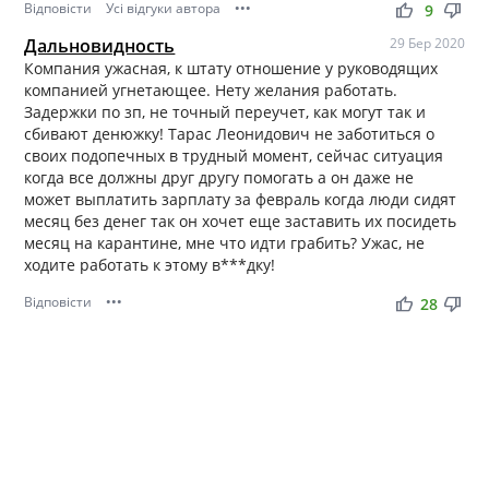
Відповісти
Усі відгуки автора
•••
thumb_up
thumb_down
9
Дальновидность
29 Бер 2020
Компания ужасная, к штату отношение у руководящих
компанией угнетающее. Нету желания работать.
Задержки по зп, не точный переучет, как могут так и
сбивают денюжку! Тарас Леонидович не заботиться о
своих подопечных в трудный момент, сейчас ситуация
когда все должны друг другу помогать а он даже не
может выплатить зарплату за февраль когда люди сидят
месяц без денег так он хочет еще заставить их посидеть
месяц на карантине, мне что идти грабить? Ужас, не
ходите работать к этому в***дку!
Відповісти
•••
thumb_up
thumb_down
28