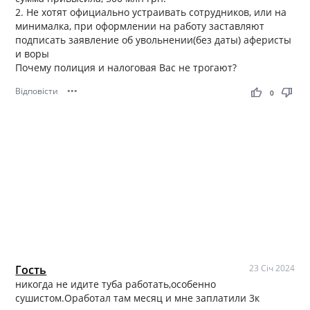
2. Не хотят официально устраивать сотрудников, или на
минималка, при оформлении на работу заставляют
подписать заявление об увольнении(без даты) аферисты
и воры
Почему полиция и налоговая Вас не трогают?
Відповісти
•••
thumb_up
thumb_down
0
Гость
23 Січ 2024
никогда не идите туба работать,особенно
сушистом.Оработал там месяц и мне заплатили 3к