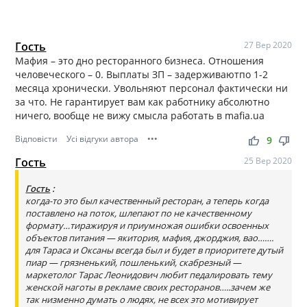
Гость
27 Вер 2020
Мафия – это дно ресторанного бизнеса. Отношения
человеческого – 0. Выплаты ЗП – задерживаютпо 1-2
месяца хронически. Увольняют персонал фактически ни
за что. Не гарантирует вам как работнику абсолютно
ничего, вообще не вижу смысла работать в mafia.ua
Відповісти
Усі відгуки автора
•••
thumb_up
thumb_down
9
Гость
25 Вер 2020
Гость
:
когда-то это был качественный ресторан, а теперь когда
поставлено на поток, шлепают по не качественному
формату…тиражируя и приумножая ошибки освоенных
объектов питания — якитория, мафия, джорджия, вао…….
для Тараса и Оксаны всегда был и будет в приоритете дутый
пиар — грязненький, пошленький, скабрезный —
маркетолог Тарас Леонидович любит педалировать тему
женской наготы в рекламе своих ресторанов…..зачем же
так низменно думать о людях, не всех это мотивирует