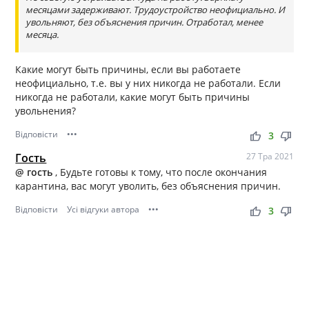
месяцами задерживают. Трудоустройство неофициально. И
увольняют, без объяснения причин. Отработал, менее
месяца.
Какие могут быть причины, если вы работаете
неофициально, т.е. вы у них никогда не работали. Если
никогда не работали, какие могут быть причины
увольнения?
Відповісти
•••
thumb_up
thumb_down
3
Гость
27 Тра 2021
@ гость
, Будьте готовы к тому, что после окончания
карантина, вас могут уволить, без объяснения причин.
Відповісти
Усі відгуки автора
•••
thumb_up
thumb_down
3