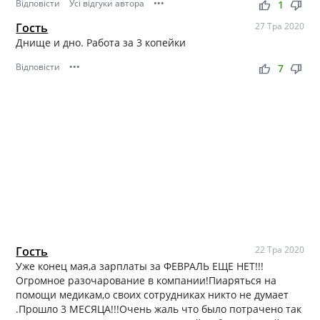
Відповісти
Усі відгуки автора
•••
thumb_up
thumb_down
1
Гость
27 Тра 2020
Днище и дно. Работа за 3 копейки
Відповісти
•••
thumb_up
thumb_down
7
Гость
22 Тра 2020
Уже конец мая,а зарплаты за ФЕВРАЛЬ ЕЩЕ НЕТ!!!
Огромное разочарование в компании!Пиаряться на
помощи медикам,о своих сотрудниках никто не думает
.Прошло 3 МЕСЯЦА!!!Очень жаль что было потрачено так