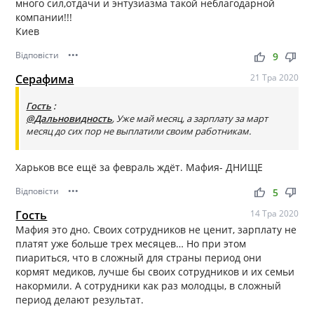
много сил,отдачи и энтузиазма такой неблагодарной
компании!!!
Киев
Відповісти
•••
thumb_up
thumb_down
9
Серафима
21 Тра 2020
Гость
:
@Дальновидность
, Уже май месяц, а зарплату за март
месяц до сих пор не выплатили своим работникам.
Харьков все ещё за февраль ждёт. Мафия- ДНИЩЕ
Відповісти
•••
thumb_up
thumb_down
5
Гость
14 Тра 2020
Мафия это дно. Своих сотрудников не ценит, зарплату не
платят уже больше трех месяцев… Но при этом
пиариться, что в сложный для страны период они
кормят медиков, лучше бы своих сотрудников и их семьи
накормили. А сотрудники как раз молодцы, в сложный
период делают результат.