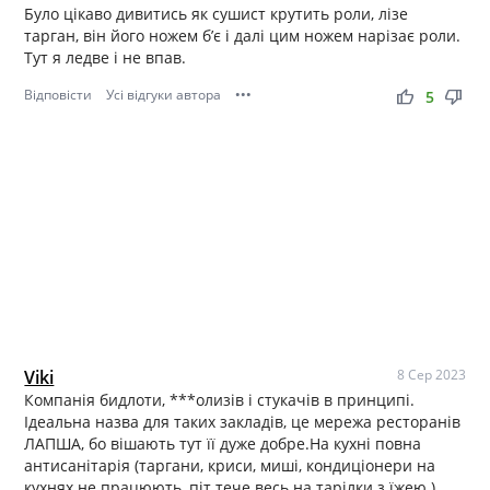
Було цікаво дивитись як сушист крутить роли, лізе
тарган, він його ножем б’є і далі цим ножем нарізає роли.
Тут я ледве і не впав.
Відповісти
Усі відгуки автора
•••
thumb_up
thumb_down
5
Viki
8 Сер 2023
Компанія бидлоти, ***олизів і стукачів в принципі.
Ідеальна назва для таких закладів, це мережа ресторанів
ЛАПША, бо вішають тут її дуже добре.На кухні повна
антисанітарія (таргани, криси, миші, кондиціонери на
кухнях не працюють, піт тече весь на тарілки з їжею.).