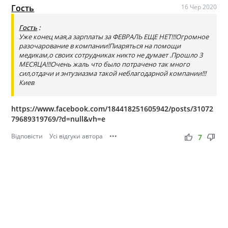
Гость
16 Чер 2020
Гость
:
Уже конец мая,а зарплаты за ФЕВРАЛЬ ЕЩЕ НЕТ!!!Огромное
разочарование в компании!Пиаряться на помощи
медикам,о своих сотрудниках никто не думает .Прошло 3
МЕСЯЦА!!!Очень жаль что было потрачено так много
сил,отдачи и энтузиазма такой неблагодарной компании!!!
Киев
https://www.facebook.com/184418251605942/posts/31072
79689319769/?d=null&vh=e
Відповісти
Усі відгуки автора
•••
thumb_up
thumb_down
7