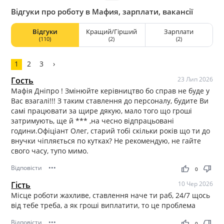
Відгуки про роботу в Мафия, зарплати, вакансії
Відгуки
Кращий/Гірший
Зарплати
(110)
(2)
(2)
1
2
3
›
Гость
23 Лип 2026
Мафія Дніпро ! Змінюйте керівництво бо справ не буде у
Вас взагалі!!! З таким ставлення до персоналу, будите Ви
самі працювати за щире дякую, мало того що гроші
затримують, ще й *** ,на чесно відпрацьовані
години.Офіціант Олег, старий тобі скільки років що ти до
внучки чіпляється по кутках? Не рекомендую, не гайте
свого часу, тупо мимо.
Відповісти
•••
thumb_up
thumb_down
0
Гість
10 Чер 2026
Місце роботи жахливе, ставлення наче ти раб, 24/7 щось
від тебе треба, а як гроші виплатити, то це проблема
Відповісти
•••
thumb_up
thumb_down
0