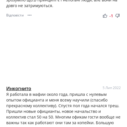
довго не затримуються.
Відповісти
•••
thumb_up
thumb_down
-1
Инкогнито
5 Лип 2022
Я работала в мафии около года, пришла с нулевым
опытом официанта и меня всему научили (спасибо
прекрасному коллективу). Спустя пол года начался треш.
Пришли новые официанты, новое начальство и
коллектив стал 50 на 50. Многим офикам гости вообще не
важны так как работают они там за копейки. Большую