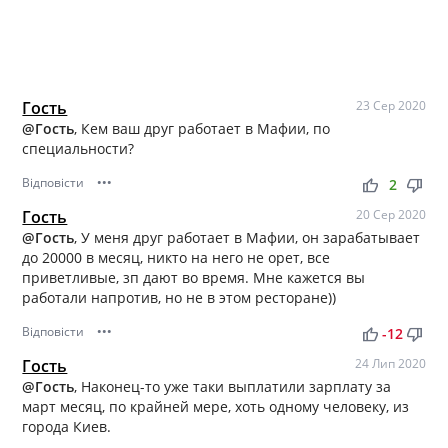
Гость
23 Сер 2020
@Гость
, Кем ваш друг работает в Мафии, по
специальности?
Відповісти
•••
thumb_up
thumb_down
2
Гость
20 Сер 2020
@Гость
, У меня друг работает в Мафии, он зарабатывает
до 20000 в месяц, никто на него не орет, все
приветливые, зп дают во время. Мне кажется вы
работали напротив, но не в этом ресторане))
Відповісти
•••
thumb_up
thumb_down
-12
Гость
24 Лип 2020
@Гость
, Наконец-то уже таки выплатили зарплату за
март месяц, по крайней мере, хоть одному человеку, из
города Киев.