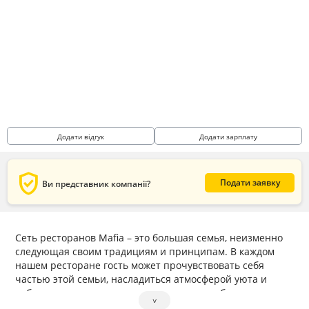
Додати відгук
Додати зарплату
verified_user
Подати заявку
Ви представник компанії?
Сеть ресторанов Mafia – это большая семья, неизменно
следующая своим традициям и принципам. В каждом
нашем ресторане гость может прочувствовать себя
частью этой семьи, насладиться атмосферой уюта и
доброжелательности и, конечно, отведать блюда,
˅
приготовленные нашими поварами.