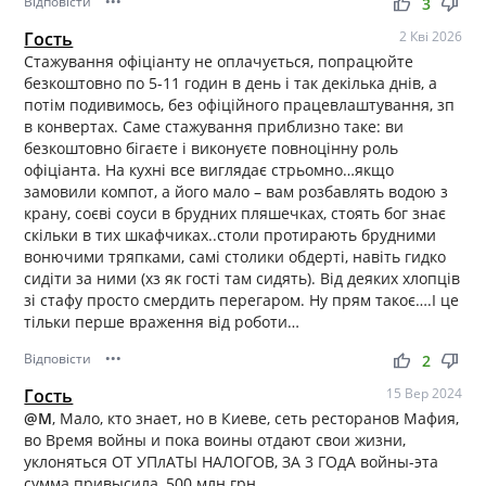
Відповісти
•••
thumb_up
thumb_down
3
Гость
2 Кві 2026
Стажування офіціанту не оплачується, попрацюйте
безкоштовно по 5-11 годин в день і так декілька днів, а
потім подивимось, без офіційного працевлаштування, зп
в конвертах. Саме стажування приблизно таке: ви
безкоштовно бігаєте і виконуєте повноцінну роль
офіціанта. На кухні все виглядає стрьомно…якщо
замовили компот, а його мало – вам розбавлять водою з
крану, соєві соуси в брудних пляшечках, стоять бог знає
скільки в тих шкафчиках..столи протирають брудними
вонючими тряпками, самі столики обдерті, навіть гидко
сидіти за ними (хз як гості там сидять). Від деяких хлопців
зі стафу просто смердить перегаром. Ну прям такоє….І це
тільки перше враження від роботи…
Відповісти
•••
thumb_up
thumb_down
2
Гость
15 Вер 2024
@М
, Мало, кто знает, но в Киеве, сеть ресторанов Мафия,
во Время войны и пока воины отдают свои жизни,
уклоняться ОТ УПлАТЫ НАЛОГОВ, ЗА 3 ГОдА войны-эта
сумма привысила, 500 млн грн.