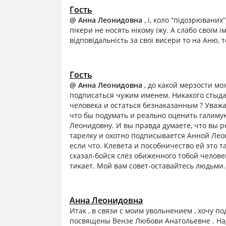
Гость
@ Анна Леонидовна
, і, коло “підозрюваних
пікери не носять нікому їжу. А слабо своїм і
відповідальність за свої висери то на Аню, 
Гость
@ Анна Леонидовна
, до какой мерзости мо
подписаться чужим именем. Никакого стыда,
человека и остаться безнаказанным ? Уважа
что бы подумать и реально оценить галиму
Леонидовну. И вы правда думаете, что вы 
тарелку и охотно подписывается Анной Лео
если что. Клевета и пособничество ей это та
сказал-бойся слёз обиженного тобой человек
тикает. Мой вам совет-оставайтесь людьми.
Анна Леонидовна
Итак , в связи с моим увольнением , хочу по
посвящены Вензе Любови Анатольевне . Наде