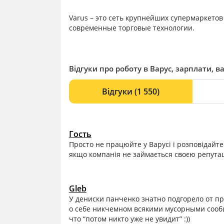
Varus – это сеть крупнейших супермаркетов
современные торговые технологии.
Відгуки про роботу в Варус, зарплати, ва
Відгуки
(1 550)
Гость
Просто не працюйте у Варусі і розповідайте 
якщо компанія не займається своєю репутаці
Gleb
У дениски панченко знатно подгорело от п
о себе никчемном всякими мусорными сообщ
что “потом никто уже не увидит” :))