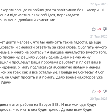
22 Тра 2025
” скоротилось до виробництва та завітринки бо ні касири, ні
менем підписатись? Так собі ідея, перекладати
то на мене. Довбаний крисятник.
thumb_up
thumb_down
-8
21 Тра 2025
жет дойти человек, что бы написать такие гадости, да ещё
совести и смелости ответить за свои слова. Оболгать чужого
емые, ничего не боитесь ? А высшее начальство вместо того,
ю писанину, решило убрать одним днём некую Анну
решили проблему? Ваша проблема работает и плюёт вам в
нидовной. Я могу подписаться абсолютно любым именем,
кой же грех, как и все остальные. Правда не боитесь? И бог
а, он будет просить и я помогу. Дело времени,которое уже
 Удачи !
thumb_up
thumb_down
-5
20 Тра 2025
двести итог работы на Варусе 518 . И все мои оды будут
юсь , что икать она будет долго . Думаю всем будет