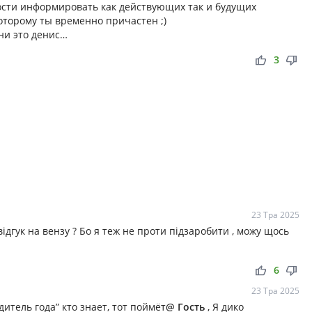
ости информировать как действующих так и будущих
которому ты временно причастен ;)
мни это денис…
thumb_up
thumb_down
3
23 Тра 2025
ідгук на вензу ? Бо я теж не проти підзаробити , можу щось
thumb_up
thumb_down
6
23 Тра 2025
итель года” кто знает, тот поймёт
@ Гость
, Я дико