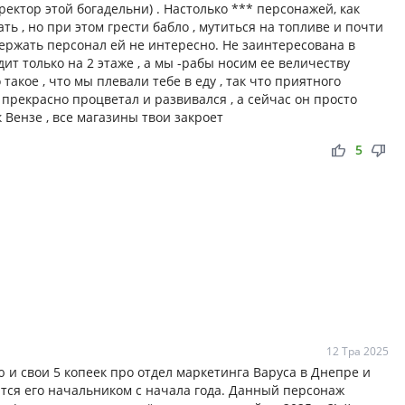
ректор этой богадельни) . Настолько *** персонажей, как
ть , но при этом грести бабло , мутиться на топливе и почти
удержать персонал ей не интересно. Не заинтересована в
дит только на 2 этаже , а мы -рабы носим ее величеству
такое , что мы плевали тебе в еду , так что приятного
ы прекрасно процветал и развивался , а сейчас он просто
к Вензе , все магазины твои закроет
thumb_up
thumb_down
5
12 Тра 2025
 и свои 5 копеек про отдел маркетинга Варуса в Днепре и
тся его начальником с начала года. Данный персонаж