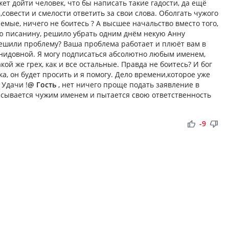
жет дойти человек, что бы написать такие гадости, да ещё
совести и смелости ответить за свои слова. Оболгать чужого
емые, ничего не боитесь ? А высшее начальство вместо того,
ю писанину, решило убрать одним днём некую Анну
решили проблему? Ваша проблема работает и плюёт вам в
нидовной. Я могу подписаться абсолютно любым именем,
кой же грех, как и все остальные. Правда не боитесь? И бог
а, он будет просить и я помогу. Дело времени,которое уже
 Удачи !
@ Гость
, нет ничего проще подать заявление в
исывается чужим именем и пытается свою ответственность
thumb_up
thumb_down
-9