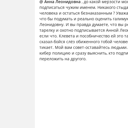
@ Анна Леонидовна
, до какой мерзости мо
подписаться чужим именем. Никакого стыда,
человека и остаться безнаказанным ? Уважа
что бы подумать и реально оценить галиму
Леонидовну. И вы правда думаете, что вы 
тарелку и охотно подписывается Анной Лео
если что. Клевета и пособничество ей это та
сказал-бойся слёз обиженного тобой человек
тикает. Мой вам совет-оставайтесь людьми.
кибер полицию и сразу выяснить, кто подп
переложить на другого.