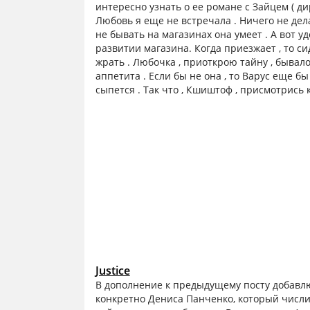
интересно узнать о ее романе с Зайцем ( ди
Любовь я еще не встречала . Ничего не дела
не бывать на магазинах она умеет . А вот 
развитии магазина. Когда приезжает , то си
жрать . Любочка , приоткрою тайну , бывало 
аппетита . Если бы не она , то Варус еще б
сыпется . Так что , Кшиштоф , присмотрись 
Justice
В дополнение к предыдущему посту добавлю
конкретно Дениса Панченко, который числи