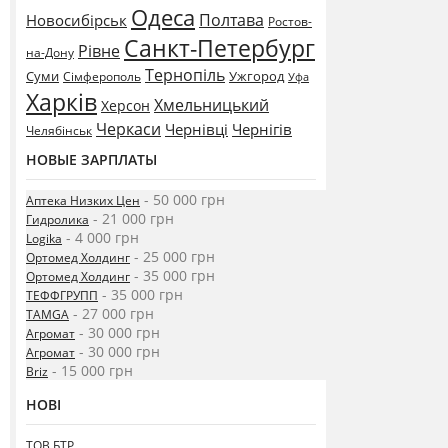
Одеса
Полтава
Новосибірськ
Ростов-
Санкт-Петербург
Рівне
на-Дону
Тернопіль
Суми
Ужгород
Сімферополь
Уфа
Харків
Хмельницький
Херсон
Черкаси
Чернівці
Чернігів
Челябінськ
НОВЫЕ ЗАРПЛАТЫ
- 50 000 грн
Аптека Низких Цен
- 21 000 грн
Гидролика
- 4 000 грн
Logika
- 25 000 грн
Ортомед Холдинг
- 35 000 грн
Ортомед Холдинг
- 35 000 грн
ТЕФФГРУПП
- 27 000 грн
TAMGA
- 30 000 грн
Агромат
- 30 000 грн
Агромат
- 15 000 грн
Briz
НОВІ
ТОВ БТР