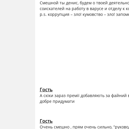
Cмешной ты денис, будем о твоей деятельн
соискателей на работу в варусе и отделу к 
p.s. коррупция – зло! кумовство – зло! запо
Гость
А скіки зараз премії добавляють за файний в
добре придумати
Гость
Очень смешно , прям очень сильно, “руковод