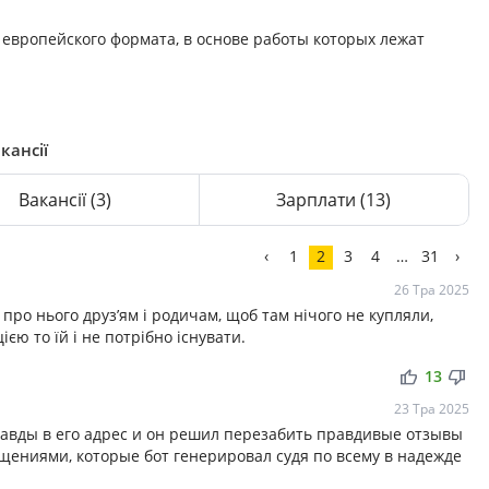
 европейского формата, в основе работы которых лежат
кансії
Вакансії
(3)
Зарплати
(13)
‹
1
2
3
4
…
31
›
26 Тра 2025
про нього друз’ям і родичам, щоб там нічого не купляли,
єю то їй і не потрібно існувати.
thumb_up
thumb_down
13
23 Тра 2025
равды в его адрес и он решил перезабить правдивые отзывы
ениями, которые бот генерировал судя по всему в надежде