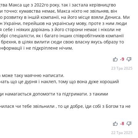
тва Макса ще з 2022го року, так і застала керівництво
 точно: кумавства немає, Макса ніхто не звільняв, він
 розвитку в іншій компанії, на його місце взяли Дениса. Ми
дян України, перейшов на українську мову, проте з ним люди
 себе і ніяких дорікань з його сторони немає і ніколи не
обрі спеціалісти, як і багато інших співробітників компанії
 брехня, в цілях вилити сюди свою власну якусь образу то
інформації і не підкріплене нічим.
thumb_up
thumb_down
-9
23 Тра 2025
а може таку маячню написати.
бачать що це дурня і наклеп, тому що вона дуже хороший
жди намагається допомогти та підтримати. з такими
илася чи тебе звільнили , то це добре, іди собі з Богом та не
thumb_up
thumb_down
-8
22 Тра 2025