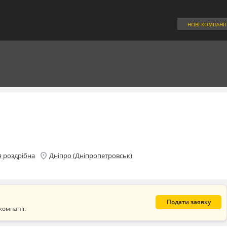
НОВІ КОМПАНІЇ
location_on
я роздрібна
Дніпро (Дніпропетровськ)
Подати заявку
компанії.