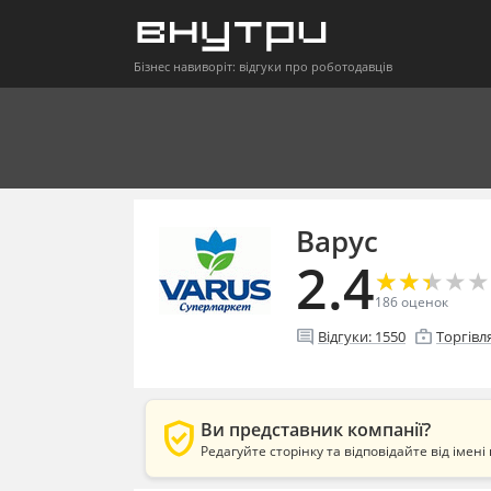
Бізнес навиворіт: відгуки про роботодавців
Варус
2.4
★
★
★
★
★
★
★
★
★
★
186
оценок
comment
enterprise
Відгуки:
1550
Торгівл
verified_user
Ви представник компанії?
Редагуйте сторінку та відповідайте від імені 