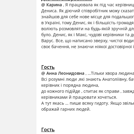
@ Карина
, Я працювала як під час керівниц
Дениса. Як діючий співробітник можу сказати
знайшов для себе нове місце для подальшого
в Україні, тому Денис, як і більшість грома
воліють розмовляти на будь-якій зручній для
було. Денис, як і Макс, чудові керівники та д
Варус. Все, що написано зверху, чистої води
своє бачення, не знаючи ніякої достовірної 
Гость
@ Анна Леонидовна
, …Тільки хвора людин
Всі розумні люди ,які знають Анатоліївну, 
керівник і порядна людина,
до кожного підійде , спитає як справи , зав
керівниками й працювати хочеться.
А тут якась … пише всяку гидоту. Якщо звільн
ображай гарних людей.
Гость