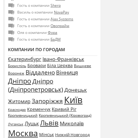
Гость о компании
Sherp
Василь о компании
NovaPay
Гость о компании
Ajax Systems
Гость о компании
Овопрайм
Оля о компании
Фора
Гость о компании
БаДМ
КОМПАНИИ ПО ГОРОДАМ
Єкатеринбург
Івано-Франківськ
Бровари
Біла Церква
Бориспіль
Вишневе
Віддалено
Вінниця
Воронеж
Дніпро
Дніпро
(Дніпропетровськ)
Донецьк
Київ
Запоріжжя
Житомир
Кривий Ріг
Кременчук
Краснодар
Кропивницький
Кропивницький (Кіровоград)
Львів
Миколаїв
Луцьк
Луганськ
Москва
Мінськ
Нижній Новгород