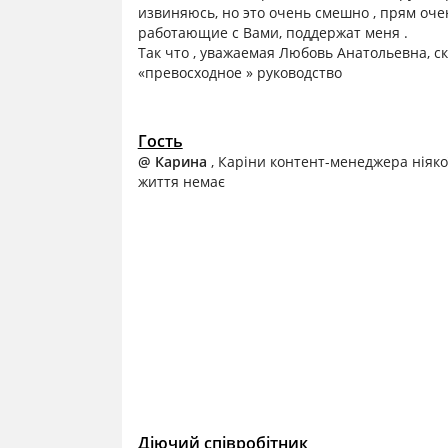
извиняюсь, но это очень смешно , прям оче
работающие с Вами, поддержат меня .
Так что , уважаемая Любовь Анатольевна, ска
«превосходное » руководство
Гость
@ Карина
, Каріни контент-менеджера ніяко
життя немає
Діючий співробітник