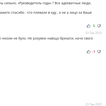
нь сильно. «Руководитель года» ? Все адекватные люди,
жите спасибо , что плевали в еду , а не а лицо за Ваше
thumb_up
thumb_down
5
23 Тра 2025
ї ніколи не було. Не розумію навіщо брехати, наче свого
thumb_up
thumb_down
-1
23 Тра 2025