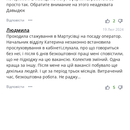
просто так. Обратите внимание на этого неадеквата
Давыдюк
Відповісти
•••
thumb_up
thumb_down
2
Людмила
19 Лют 2024
Проходила стажування в Мартусівці на посаду оператор.
Начальник відділу Катерина незаконно встановила
прослуховування в кабінеті,слухала, про що говориться
без неї, і після 6 днів безкоштовної праці мені сповістили,
що не підходжу на цю вакансію. Колектив зміїний. Одна
краща за іншу. Після мене на цій вакансії побувало ще
декілька людей. І це за період трьох місяців. Витрачений
час, безкоштовна робота. Не раджу…
Відповісти
•••
thumb_up
thumb_down
5