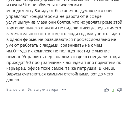
и глупы.Что не обучены психологии и
менеджменту.Завидуют бесконечно, думают,что они
управляют концлагером,а не работают в сфере
услуг.Выпучив глаза они боятся, что их уволят,кроме этой
торговли ничего в жизни не видели никогда,ведь ничего
замечательного нет в том,что люди годами уперто сидят
в одной фирме, не развиваються профессионально не
умеют работать с людьми, сравнивать не с чем
им.Оттуда их комплекс не полнценности,не умение
помочь.Управлять персоналом это дело специалистов, а
приходят 90 проц загнанных лошадей типо поднятым по
карьере.В офисе тоже самое, та же петрушка. В КИЕВЕ
Варусы считаються самыми отстойными, вот до чего
дошло.
Відповісти
Усі відгуки автора
•••
thumb_up
thumb_down
3