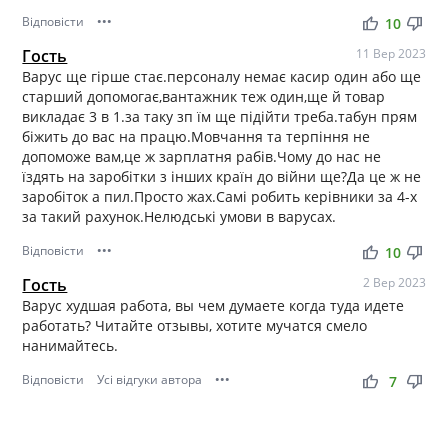
Відповісти
•••
thumb_up
thumb_down
10
Гость
11 Вер 2023
Варус ще гірше стає.персоналу немає касир один або ще
старший допомогає,вантажник теж один,ще й товар
викладає 3 в 1.за таку зп їм ще підійти треба.табун прям
біжить до вас на працю.Мовчання та терпіння не
допоможе вам,це ж зарплатня рабів.Чому до нас не
їздять на заробітки з інших країн до війни ще?Да це ж не
заробіток а пил.Просто жах.Самі робить керівники за 4-х
за такий рахунок.Нелюдські умови в варусах.
Відповісти
•••
thumb_up
thumb_down
10
Гость
2 Вер 2023
Варус худшая работа, вы чем думаете когда туда идете
работать? Читайте отзывы, хотите мучатся смело
нанимайтесь.
Відповісти
Усі відгуки автора
•••
thumb_up
thumb_down
7