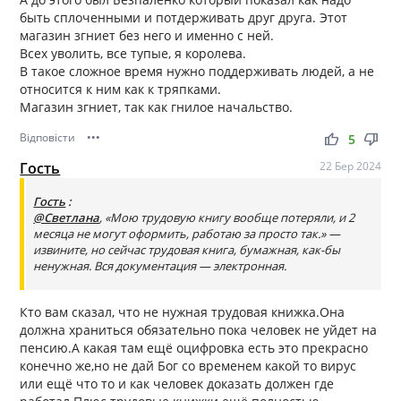
быть сплоченными и потдерживать друг друга. Этот
магазин згниет без него и именно с ней.
Всех уволить, все тупые, я королева.
В такое сложное время нужно поддерживать людей, а не
относится к ним как к тряпками.
Магазин згниет, так как гнилое начальство.
Відповісти
•••
thumb_up
thumb_down
5
Гость
22 Бер 2024
Гость
:
@Светлана
, «Мою трудовую книгу вообще потеряли, и 2
месяца не могут оформить, работаю за просто так.» —
извините, но сейчас трудовая книга, бумажная, как-бы
ненужная. Вся документация — электронная.
Кто вам сказал, что не нужная трудовая книжка.Она
должна храниться обязательно пока человек не уйдет на
пенсию.А какая там ещё оцифровка есть это прекрасно
конечно же,но не дай Бог со временем какой то вирус
или ещё что то и как человек доказать должен где