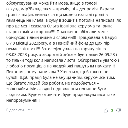
обслуговування може йти мова, якщо в голові
секундомір?Вкладешся – премія, ні – депремія. Вкрали
гроші з шафи, винна я, а що може я взагалі гроші в
гаманець не клала, а суму в зошит з потолка написала, як
про це мені сказала Ольга Іванівна керуюча та Ірина
старша зміни охорони!!!! Практично обізвали мене
брихухою тільки іншими словами!!! Працювала в Варусі
6,7,8 місяці 2023року, а в Пенсійний фонд до цих пір
немає звітності!!! Зателефонувала на гарячу лінію
08.08.2023 року, а зворотній зв’язок був тільки 26.09.23 і
то тільки тоді коли написала листа. Обгортають увагою і
любов’ю покупців, а на людей ,які пашуть їм начхати!!!
Питання , чому написала ? Хочеться, щоб такого не
було!!! Щоб праця була не знущанням, керуючись тим,
що багато людей без роботи, не подобається –
звільняйся. Ми- люди і відновлення повинно бути
людським. Будемо мовчати, буде продовжуватися таке
непорозуміння!!!
Відповісти
•••
thumb_up
thumb_down
3