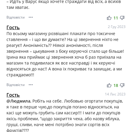
– Йдіть у Варус якщо хочете страждати від всіх, а всихів
там хватає.
Відповісти
•••
thumb_up
thumb_down
11
Гость
2 Гру 2023
По всьому магазину розвішані плакати про токсичне
ставлення – і що ви думаєте? На ці звернення ніхто не
реагує!! Анонімність?? Ніякої анонімності, після
звернення – цькування з боку керуючої стало ще більше!
Ірина яка приймає ці звернення хоча б раз приїхала на
магазин та подивилася як все насправді і як керуючі
відносяться до нас!! А вона їх покриває та захищає, а ми
страждаємо!!!
Відповісти
•••
thumb_up
thumb_down
18
Гость
14 Лис 2023
@Людмила
, Робіть на себе. Любовью огортати покупців,
я таке в перше чую,до покупців погано відносяться, на
касі ще можуть грубить сам кассир!!! І мати до покупців
якісь проблеми, “щодо закриття чека, або назву яблука,
груші, сливи, наче мені потрібно знати сортів всіх
фруктів????