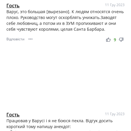
Гость
11 Гру 2023
Варус, это большая [вырезано]. К людям относятся очень
плохо. Руководство могут оскорблять унижать.Заводят
себе любовниц, а потом их в ЗУМ пропихивают и они
себя чувствуют королями, целая Санта Барбара.
Відповісти
•••
thumb_up
thumb_down
9
Гость
11 Гру 2023
Працював у Варусі і я не боюся пекла. Відгук досить
короткий тому напишу анекдот: