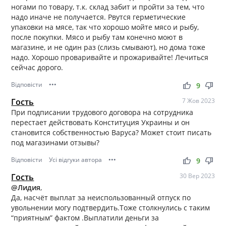
ногами по товару, т.к. склад забит и пройти за тем, что
надо иначе не получается. Рвутся герметические
упаковки на мясе, так что хорошо мойте мясо и рыбу,
после покупки. Мясо и рыбу там конечно моют в
магазине, и не один раз (слизь смывают), но дома тоже
надо. Хорошо проваривайте и прожаривайте! Лечиться
сейчас дорого.
Відповісти
•••
thumb_up
thumb_down
9
Гость
7 Жов 2023
При подписании трудового договора на сотрудника
перестает действовать Конституция Украины и он
становится собственностью Варуса? Может стоит писать
под магазинами отзывы?
Відповісти
Усі відгуки автора
•••
thumb_up
thumb_down
9
Гость
30 Вер 2023
@Лидия
,
Да, насчёт выплат за неиспользованный отпуск по
увольнении могу подтвердить.Тоже столкнулись с таким
“приятным” фактом .Выплатили деньги за