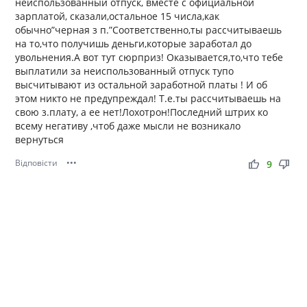
неиспользованный отпуск, вместе с официальной
зарплатой, сказали,остальное 15 числа,как
обычно”черная з п.”Соответственно,ты рассчитываешь
на то,что получишь деньги,которые заработал до
увольнения.А вот тут сюрприз! Оказывается,то,что тебе
выплатили за неиспользованный отпуск тупо
высчитывают из остальной заработной платы ! И об
этом никто не предупреждал! Т.е.ты рассчитываешь на
свою з.плату, а ее нет!Лохотрон!Последний штрих ко
всему негативу ,чтоб даже мысли не возникало
вернуться
Відповісти
•••
thumb_up
thumb_down
9