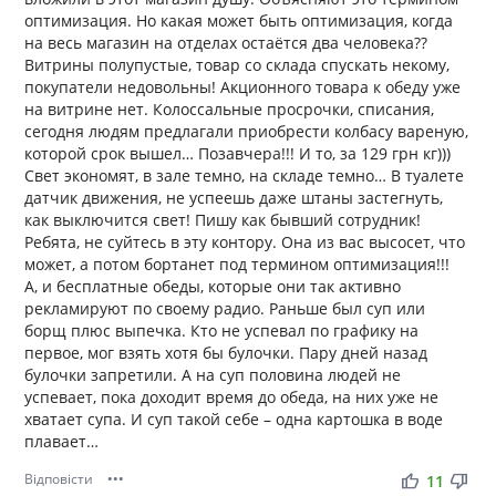
оптимизация. Но какая может быть оптимизация, когда
на весь магазин на отделах остаётся два человека??
Витрины полупустые, товар со склада спускать некому,
покупатели недовольны! Акционного товара к обеду уже
на витрине нет. Колоссальные просрочки, списания,
сегодня людям предлагали приобрести колбасу вареную,
которой срок вышел… Позавчера!!! И то, за 129 грн кг)))
Свет экономят, в зале темно, на складе темно… В туалете
датчик движения, не успеешь даже штаны застегнуть,
как выключится свет! Пишу как бывший сотрудник!
Ребята, не суйтесь в эту контору. Она из вас высосет, что
может, а потом бортанет под термином оптимизация!!!
А, и бесплатные обеды, которые они так активно
рекламируют по своему радио. Раньше был суп или
борщ плюс выпечка. Кто не успевал по графику на
первое, мог взять хотя бы булочки. Пару дней назад
булочки запретили. А на суп половина людей не
успевает, пока доходит время до обеда, на них уже не
хватает супа. И суп такой себе – одна картошка в воде
плавает…
Відповісти
•••
thumb_up
thumb_down
11