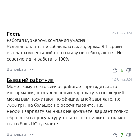
Гость
26 Січ 2024
Работал курьером, компания ужасна!
Условия оплаты не соблюдаются, задержка ЗП, сроки
выплат компенсаций по топливу не соблюдаются. Не
советую идти работать 100%
Відповісти
•••
thumb_up
thumb_down
6
Бывший работник
12 Січ 2024
Может кому-то,кто сейчас работает пригодится эта
информация, при увольнении зар.плату за последний
месяц вам посчитают по официальной зарплате, т.е.
7000 грн, на большее не рассчитывайте. Т.к.
неофиц.зарплату вы никак не докажете, вариант только
обратится в прокуратуру, но и то не поможет, а только
голов.боль ЦО сделаете.
Відповісти
•••
thumb_up
thumb_down
7