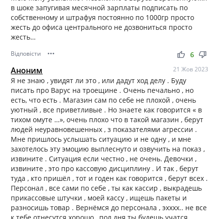
в шоке запугивая месячной зарплаты подписать по
собственному и штрафуя постоянно по 1000гр просто
жесть до офиса центрального не дозвониться просто
жесть…
Відповісти
•••
thumb_up
thumb_down
6
Аноним
21 Жов 2023
Я не знаю , увидят ли это , или дадут ход делу . Буду
писать про Варус на троещине . Очень печально , но
есть, что есть . Магазин сам по себе не плохой , очень
уютный , все приветливые . Но знаете как говорится « в
тихом омуте …», очень плохо что в такой магазин , берут
людей неуравновешенных , з показателями агрессии .
Мне пришлось услышать ситуацию и не одну , и мне
захотелось эту эмоцию выплеснуто и озвучить на показ ,
извините . Ситуация если честно , не очень. Девочки ,
извините , это про кассовую дисциплину . И так , берут
туда , кто пришёл , тот и годен как говорится , берут всех .
Персонал , все сами по себе , ты как кассир , выкрадешь
прикассовые штучки , моей кассу , ищешь пакеты и
разносишь товар . Вернёмся до персонала , эхххх.. не все
к тебе отнесутся хорошо , пол дня ты будешь учатся ,