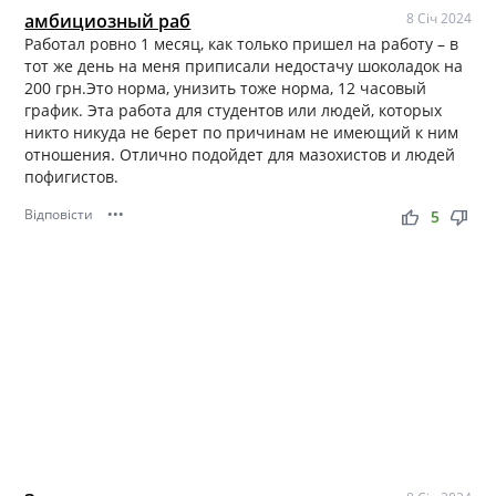
амбициозный раб
8 Січ 2024
Работал ровно 1 месяц, как только пришел на работу – в
тот же день на меня приписали недостачу шоколадок на
200 грн.Это норма, унизить тоже норма, 12 часовый
график. Эта работа для студентов или людей, которых
никто никуда не берет по причинам не имеющий к ним
отношения. Отлично подойдет для мазохистов и людей
пофигистов.
Відповісти
•••
thumb_up
thumb_down
5