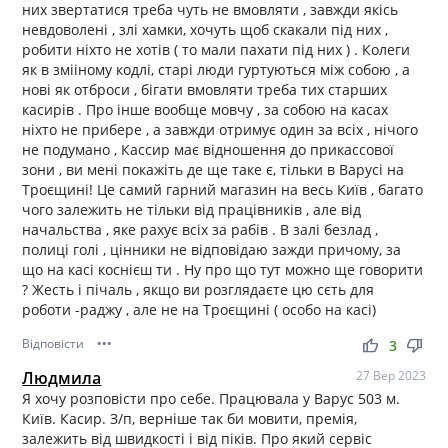
них звертатися треба чуть не вмовляти , завжди якісь
невдоволені , злі хамки, хочуть щоб скакали під них ,
робити ніхто не хотів ( то мали пахати під них ) . Колеги
як в змііному кодлі, старі люди гуртуються між собою , а
нові як отброси , бігати вмовляти треба тих старших
касирів . Про інше вообще мовчу , за собою на касах
ніхто не прибере , а завжди отримує один за всіх , нічого
не подумано , Кассир має відношення до прикассової
зони , ви мені покажіть де ще таке є, тільки в Варусі на
Троєщині! Це самий гарний магазин на весь Київ , багато
чого залежить не тільки від працівників , але від
начальства , яке рахує всіх за рабів . В залі безлад ,
полиці голі , цінники не відповідаю зажди причому, за
що на касі коснієш ти . Ну про що тут можно ще говорити
? Жесть і пічаль , якщо ви розглядаєте цю сєть для
роботи -раджу , але не на Троєщині ( особо на касі)
Відповісти
•••
thumb_up
thumb_down
3
Людмила
27 Вер 2023
Я хочу розповісти про себе. Працювала у Варус 503 м.
Київ. Касир. З/п, верніше так би мовити, премія,
залежить від швидкості і від піків. Про який сервіс