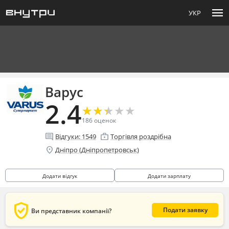
menu
УКР
Варус
2.4
★
★
★
★
★
★
★
★
★
★
186
оценок
comment
enterprise
Відгуки:
1549
Торгівля роздрібна
location_on
Дніпро (Дніпропетровськ)
Додати відгук
Додати зарплату
verified_user
Подати заявку
Ви представник компанії?