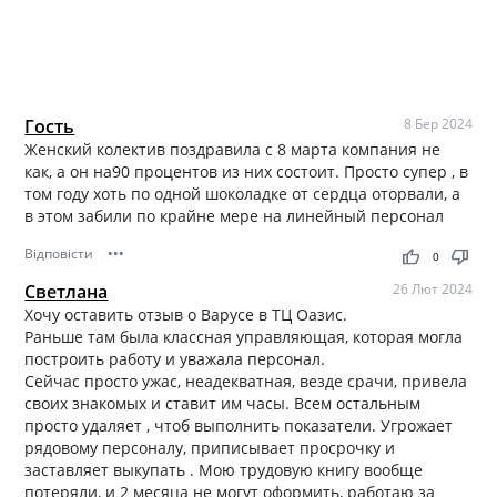
Гость
8 Бер 2024
Женский колектив поздравила с 8 марта компания не
как, а он на90 процентов из них состоит. Просто супер , в
том году хоть по одной шоколадке от сердца оторвали, а
в этом забили по крайне мере на линейный персонал
Відповісти
•••
thumb_up
thumb_down
0
Светлана
26 Лют 2024
Хочу оставить отзыв о Варусе в ТЦ Оазис.
Раньше там была классная управляющая, которая могла
построить работу и уважала персонал.
Сейчас просто ужас, неадекватная, везде срачи, привела
своих знакомых и ставит им часы. Всем остальным
просто удаляет , чтоб выполнить показатели. Угрожает
рядовому персоналу, приписывает просрочку и
заставляет выкупать . Мою трудовую книгу вообще
потеряли, и 2 месяца не могут оформить, работаю за