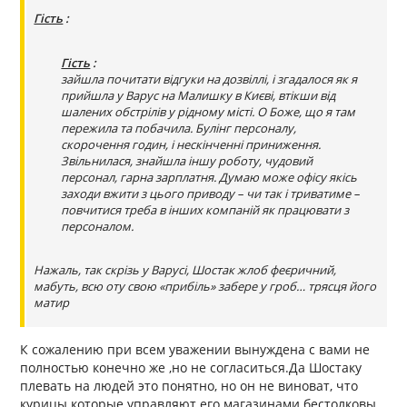
Гість
:
Гість
:
зайшла почитати відгуки на дозвіллі, і згадалося як я
прийшла у Варус на Малишку в Києві, втікши від
шалених обстрілів у рідному місті. О Боже, що я там
пережила та побачила. Булінг персоналу,
скорочення годин, і нескінченні приниження.
Звільнилася, знайшла іншу роботу, чудовий
персонал, гарна зарплатня. Думаю може офісу якісь
заходи вжити з цього приводу – чи так і триватиме –
повчитися треба в інших компаній як працювати з
персоналом.
Нажаль, так скрізь у Варусі, Шостак жлоб феєричний,
мабуть, всю оту свою «прибіль» забере у гроб… трясця його
матир
К сожалению при всем уважении вынуждена с вами не
полностью конечно же ,но не согласиться.Да Шостаку
плевать на людей это понятно, но он не виноват, что
курицы которые управляют его магазинами бестолковы