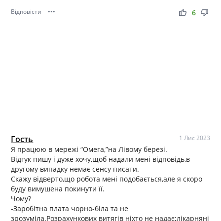
Відповісти
•••
thumb_up
thumb_down
6
Гость
1 Лис 2023
Я працюю в мережі “Омега,”на Лівому березі.
Відгук пишу і дуже хочу,щоб надали мені відповідь,в
другому випадку немає сенсу писати.
Скажу відверто,що робота мені подобається,але я скоро
буду вимушена покинути її.
Чому?
-Заробітна плата чорно-біла та не
зрозуміла.Розрахункових витягів ніхто не надає;лікарняні