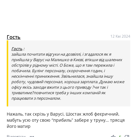
Гость
12 Кві 2024
Гость
:
зайшла почитати відгуки на дозвіллі, і згадалося як я
прийшла у Варус на Малишко в Києві, втікши від шалених
обстрілів у рідному місті. О Боже, що я там пережила і
побачила. Булінг персоналу, скорочення годин, і
нескінченні приниження. Звільнилася, знайшла іншу
роботу, чудовий персонал, хороша зарплата. Думаю може
офісу якісь заходи вжити з цього приводу ?чи так і
триватиме?повчитися треба у інших компаній як
працювати з персоналом.
Нажаль, так скрізь у Варусі, Шостак жлоб феєричний,
мабуть усю оту свою “прибиль” забере у труну… трясця
його матир
Відповісти
•••