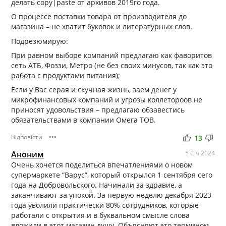
делать copy|paste от архивов 2019го года.
О процессе поставки товара от производителя до
магазина – не хватит буковок и литературных слов.
Подрезюмирую:
При равном выборе компаний предлагаю как фаворитов
сеть АТБ, Фоззи, Метро (не без своих минусов, так как это
работа с продуктами питания);
Если у Вас серая и скучная жизнь, заем денег у
микрофинансовых компаний и угрозы коллетороов не
приносят удовольствия – предлагаю обзавестись
обязательствами в компании Омега ТОВ.
Відповісти
•••
thumb_up
thumb_down
13
Аноним
5 Січ 2024
Очень хочется поделиться впечатлениями о новом
супермаркете “Варус”, который открылся 1 сентября сего
года на Добровольского. Начинали за здравие, а
заканчивают за упокой. За первую неделю декабря 2023
года уволили практически 80% сотрудников, которые
работали с открытия и в буквальном смысле слова
вложили в этот магазин душу. Объясняют это термином