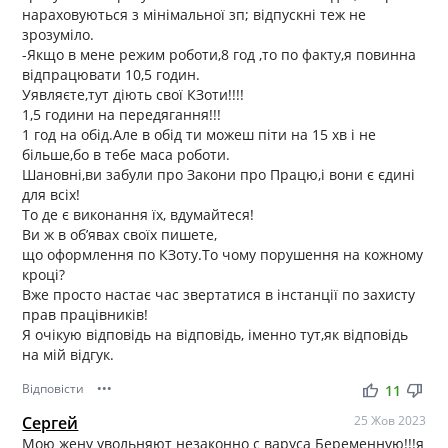
нараховуються з мінімальної зп; відпускні теж не
зрозуміло.
-Якщо в мене режим роботи,8 год ,то по факту,я повинна
відпрацювати 10,5 годин.
Уявляєте,тут діють свої КЗоти!!!!
1,5 години на передягання!!!
1 год на обід.Але в обід ти можеш піти на 15 хв і не
більше,бо в тебе маса роботи.
Шановні,ви забули про Закони про Працю,і вони є єдині
для всіх!
То де є виконання їх, вдумайтеся!
Ви ж в об’явах своїх пишете,
що оформлення по КЗоту.То чому порушення на кожному
кроці?
Вже просто настає час звертатися в інстанції по захисту
прав працівників!
Я очікую відповідь на відповідь, іменно тут,як відповідь
на мій відгук.
Відповісти
•••
thumb_up
thumb_down
11
Сергей
25 Жов 2023
Мою жену увольняют незаконно с варуса Беременную!!!я