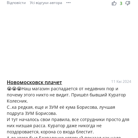
Відповісти
Усі відгуки автора
•••
thumb_up
thumb_down
3
Новомосковск плачет
11 Кві 2024
😭😭😭Наш магазин распадается от недавних пор и
почему этого никто не видит. Пришёл бывший Куратор
Колесник.
С..ка редкая, еще и ЗУМ её кума Борисова, лучшая
подруга ЗУМ Борисова.
И тут началось свои правила, все сотрудники просто для
них низшая расса. Куратор даже никогда не
поздоровается, корона со входа блестит.
А до этого был Безпаленко который показал как надо