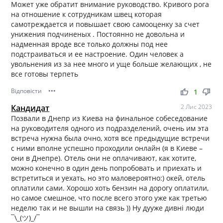
Может уже обратит внимание руководство. Кривого рога
на отношение к сотрудникам швец которая
самотреждается и повышает свою самооценку за счет
унижения подчиненых . Постоянно не довольна и
надменная вроде все только должны под нее
подстраиваться и ее настроение. Один человек а
увольнения из за нее много и уще больше желающих , не
все готовы терпеть
Відповісти
•••
thumb_up
thumb_down
1
Кандидат
2 Лис 2023
Позвали в Днепр из Киева на финальное собеседование
на руководителя одного из подразделений, очень им эта
встреча нужна была очно, хотя все предыдущие встречи
с ними вполне успешно проходили онлайн (я в Киеве –
они в Днепре). Отель они не оплачивают, как хотите,
можно конечно в один день попробовать и приехать и
встретиться и уехать, но это маловероятно:) окей, отель
оплатили сами. Хорошо хоть бензин на дорогу оплатили,
но самое смешное, что после всего этого уже как третью
неделю так и не вышли на связь )) Ну дууже дивні люди
¯\_(ツ)_/¯