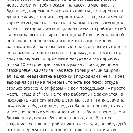
через 30 минут тебя посадят на кассу , в час пик , ты
будешь одновременно отрывать пакеты , сканировать и
давать сдачу , спешить , охрана точит глаз , эти отмены
карточками , жесть . Но есть ситуация что есть женщина
на кассе которая жизни не давала всем кто работал с ней
, и выжила всех кассиров , женщина Таня , очень плохой
персонаж , очень плохая энергетика , агрессивная ,
разговаривает на повышенных тонах , объяснить ничего
не способна , только тыкать с первых дней , носится по
залу как ведьма , и приходить накуреная как паровоз ,
что за 10 метров прет как от мужика . Просидевши на
стажировке , заметила , как весь троещинский заброд (
алкашня, неадекватные мужики ) подходили к ней , и она
выходила сразу на перерыв , то есть все ясно , откуда
столько агрессии, от фразы « с кем поведёшься…» просто
жесть , стыд и с**ам, не то что работать не захочется , а
проходить как покупатель в этот магазин . Таня Савчина,
пожалуйста будь проще , ведь себя не на понтах , ты как
и все , во первых человечностью от тебя не пахнет , ее и
близко нету , веди себя как женщина , а не блатное
создание , остальные работники тоже люди , не обсуждай
всех на перекупках , начиная от коллег а заканчивая