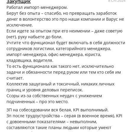
Закупщик
8 Січ 2024
Работал импорт-менеджером.
Берут без опыта – спасибо, но превращать заработок
денег в волонтерство это про наши компании и Варус не
исключение.
Если идете за опытом при его неимении – даже советую
(нет), руку набьете до боли.
Учтите что функционал будет включать в себя должности
сотрудников логистики, категорийного менеджера,
импорт-менеджера, офис-менеджера, юриста,
кладовщика, водителя.
То есть функционала как такого нет, исключительно
задачи и обязанности перед руком или тем кто себя им
считает.
Коллектив зашуганый и токсичный, никаких личных
границ и уровня деловых переписок.
Ссоры из-за собственных неудач с унижением
подчиненных – про это место.
ЗП на собеседовании вся белая, KPI выполнимый.
Зп после трудоустройства – серая (в военное время), KPI
с довоенными показателями – невыполним,
составляются такие планы людьми которые умеют