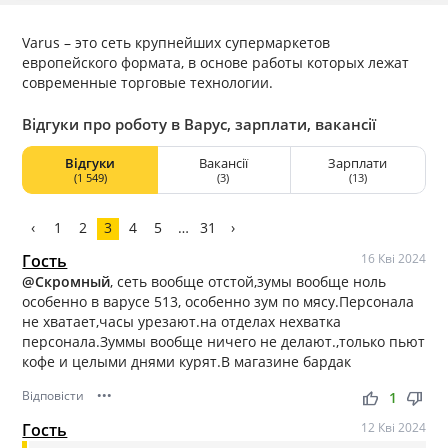
Varus – это сеть крупнейших супермаркетов
европейского формата, в основе работы которых лежат
современные торговые технологии.
Відгуки про роботу в Варус, зарплати, вакансії
Відгуки
Вакансії
Зарплати
(1 549)
(3)
(13)
‹
1
2
3
4
5
…
31
›
Гость
16 Кві 2024
@Скромный
, сеть вообще отстой,зумы вообще ноль
особенно в варусе 513, особенно зум по мясу.Персонала
не хватает,часы урезают.на отделах нехватка
персонала.Зуммы вообще ничего не делают.,только пьют
кофе и целыми днями курят.В магазине бардак
Відповісти
•••
thumb_up
thumb_down
1
Гость
12 Кві 2024