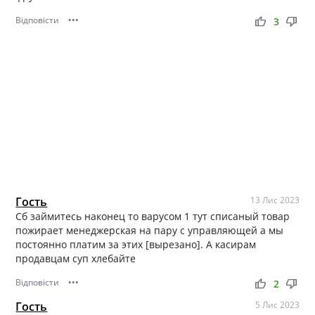
Відповісти
•••
thumb_up
thumb_down
3
Гость
13 Лис 2023
Сб займитесь наконец то варусом 1 тут списаный товар
пожирает менеджерская на пару с управляющей а мы
постоянно платим за этих [вырезано]. А касирам
продавцам суп хлебайте
Відповісти
•••
thumb_up
thumb_down
2
Гость
5 Лис 2023