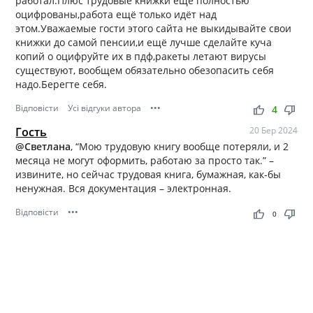
работал.Плюс трудовые книжки ещё полностью
оцифрованы,работа ещё только идёт над
этом.Уважаемые гости этого сайта не выкидывайте свои
книжки до самой пенсии,и ещё лучше сделайте куча
копий о оцифруйте их в пдф,ракеты летают вирусы
существуют, вообщем обязательно обезопасить себя
надо.Берегте себя.
Відповісти
Усі відгуки автора
•••
thumb_up
thumb_down
4
Гость
20 Бер 2024
@Светлана
, “Мою трудовую книгу вообще потеряли, и 2
месяца не могут оформить, работаю за просто так.” –
извините, но сейчас трудовая книга, бумажная, как-бы
ненужная. Вся документация – электронная.
Відповісти
•••
thumb_up
thumb_down
0