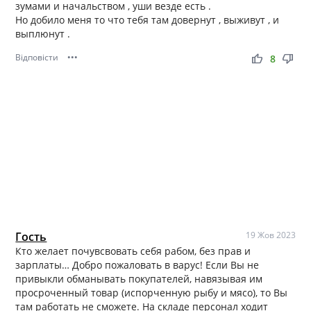
зумами и начальством , уши везде есть .
Но добило меня то что тебя там довернут , выживут , и
выплюнут .
Відповісти
•••
thumb_up
thumb_down
8
Гость
19 Жов 2023
Кто желает почувсвовать себя рабом, без прав и
зарплаты… Добро пожаловать в варус! Если Вы не
привыкли обманывать покупателей, навязывая им
просроченный товар (испорченную рыбу и мясо), то Вы
там работать не сможете. На складе персонал ходит