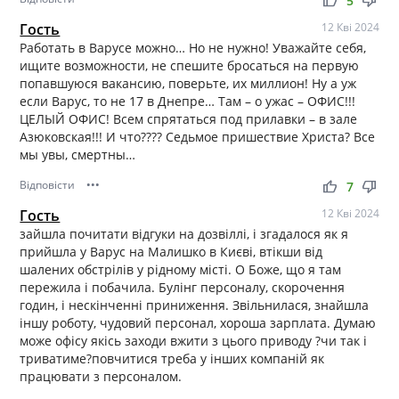
thumb_up
thumb_down
5
Гость
12 Кві 2024
Работать в Варусе можно… Но не нужно! Уважайте себя,
ищите возможности, не спешите бросаться на первую
попавшуюся вакансию, поверьте, их миллион! Ну а уж
если Варус, то не 17 в Днепре… Там – о ужас – ОФИС!!!
ЦЕЛЫЙ ОФИС! Всем спрятаться под прилавки – в зале
Азюковская!!! И что???? Седьмое пришествие Христа? Все
мы увы, смертны…
Відповісти
•••
thumb_up
thumb_down
7
Гость
12 Кві 2024
зайшла почитати відгуки на дозвіллі, і згадалося як я
прийшла у Варус на Малишко в Києві, втікши від
шалених обстрілів у рідному місті. О Боже, що я там
пережила і побачила. Булінг персоналу, скорочення
годин, і нескінченні приниження. Звільнилася, знайшла
іншу роботу, чудовий персонал, хороша зарплата. Думаю
може офісу якісь заходи вжити з цього приводу ?чи так і
триватиме?повчитися треба у інших компаній як
працювати з персоналом.