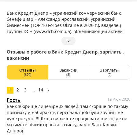
Банк Кредит Днепр – украинский коммерческий банк,
бенефициар – Александр Ярославский, украинский
бизнесмен (TOP-10 Forbes Ukraine в 2020 г.), владелец
группы DCH (www.dch.com.ua), объединяющей активы
таких секторов экономики, как финансы,
˅
промышленность, транспорт, строительство и
девелопмент и др.
Отзывы о работе в Банк Кредит Днепр, зарплаты,
вакансии
Банк Кредит Днепр (БКД) основан в 1993 году и входит в
ТОП-20 финансовых учреждений Украины по размерам
Отзывы
Вакансии
Зарплаты
активов (на 01.08.2020г.). Согласно классификации
(670)
(3)
(2)
Национального банка Украины, – в группе банков с
частным капиталом.
1
2
3
…
14
›
Банк предоставляет полный спектр банковских услуг
частным лицам и корпоративному бизнесу, особое
Гость
12 Июн 2026
внимание уделяя агросектору. Надежность банка и
Банк зборище лицемірних людей, там скоріше по такому
эффективность его деятельности подтверждены
признаку й набирають персонал, щоб були зручні і не
авторитетными рейтинговыми агентствами и признаны
дуже розумні !!! Якщо ви хочете працювати в місці де не
деловым сообществом.
матимете ніяких прав та захисту, вам в Банк Кредит
Так, в августе 2020 г. украинское РА IBI-Rating повысило
Дніпро)
рейтинг банка по национальной шкале до уровня «uaA »