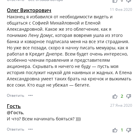
thumb_up
thumb_down
0
Олег Викторович
11 Фев 2020
Наконец я избавился от необходимости видеть и
общаться с Софией Михайловной и Еленой
Александровной. Какое же это облегчение, как я
понимаю Лену Домус, которая вовремя ушла из этого
банка и коварное подписала меня на все эти страдания.
Но уже все позади, скоро я начну писать мемуары, как я
работал в Кредит Днепре. Всем будет очень интересно,
особенно членам правления и представителям
акционера. Скрывать я ничего не буду — пусть моя
история послужит наукой для наивных и жадных. А Елена
Александровна умеет таких брать на крючок и выжимать
все соки. Кто еще не убежал — бегите.
Ответить
•••
thumb_up
thumb_down
2
Гость
27 Янв 2020
@Гость
,
И что? Всем начинать бояться? ))))
Ответить
•••
thumb_up
thumb_down
1