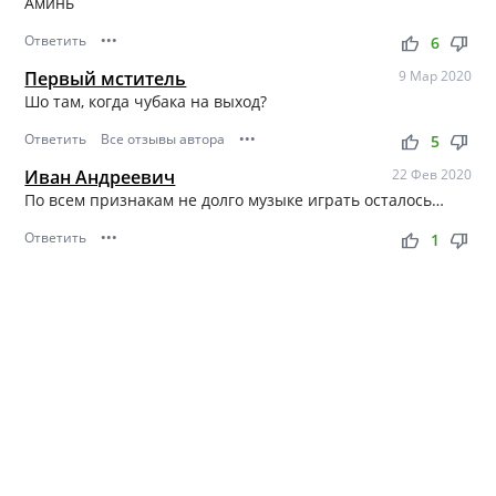
Аминь
Ответить
•••
thumb_up
thumb_down
6
Первый мститель
9 Мар 2020
Шо там, когда чубака на выход?
Ответить
Все отзывы автора
•••
thumb_up
thumb_down
5
Иван Андреевич
22 Фев 2020
По всем признакам не долго музыке играть осталось…
Ответить
•••
thumb_up
thumb_down
1