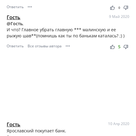
Ответить
•••
thumb_up
thumb_down
0
Гость
9 Май 2020
@Гость
,
И что? Главное убрать главную *** малинскую и ее
рыжую шав**(помнишь как ты по банькам каталась? ;) )
Ответить
Все отзывы автора
•••
thumb_up
thumb_down
5
Гость
10 Апр 2020
Ярославский покупает банк.