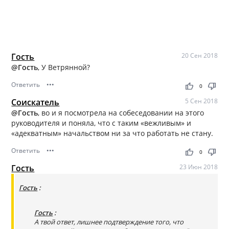
Гость
20 Сен 2018
@Гость
, У Ветрянной?
Ответить
•••
thumb_up
thumb_down
0
Соискатель
5 Сен 2018
@Гость
, во и я посмотрела на собеседовании на этого
руководителя и поняла, что с таким «вежливым» и
«адекватным» начальством ни за что работать не стану.
Ответить
•••
thumb_up
thumb_down
0
Гость
23 Июн 2018
Гость
:
Гость
:
А твой ответ, лишнее подтверждение того, что