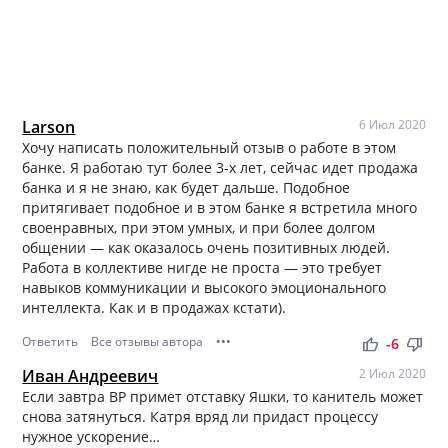
Larson
6 Июл 2020
Хочу написать положительный отзыв о работе в этом
банке. Я работаю тут более 3-х лет, сейчас идет продажа
банка и я не знаю, как будет дальше. Подобное
притягивает подобное и в этом банке я встретила много
своенравных, при этом умных, и при более долгом
общении — как оказалось очень позитивных людей.
Работа в коллективе нигде не проста — это требует
навыков коммуникации и высокого эмоционального
интеллекта. Как и в продажах кстати).
Ответить
Все отзывы автора
•••
thumb_up
thumb_down
-6
Иван Андреевич
2 Июл 2020
Если завтра ВР примет отставку Яшки, то канитель может
снова затянуться. Катря вряд ли придаст процессу
нужное ускорение…