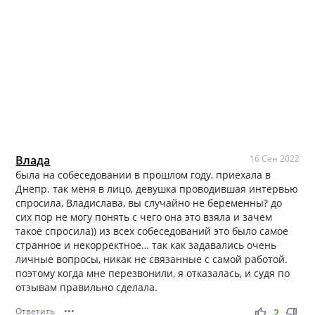
Влада
16 Сен 2022
была на собеседовании в прошлом году, приехала в
Днепр. так меня в лицо, девушка проводившая интервью
спросила, Владислава, вы случайно не беременны? до
сих пор не могу понять с чего она это взяла и зачем
такое спросила)) из всех собеседований это было самое
странное и некорректное… так как задавались очень
личные вопросы, никак не связанные с самой работой.
поэтому когда мне перезвонили, я отказалась, и судя по
отзывам правильно сделала.
Ответить
•••
thumb_up
thumb_down
2