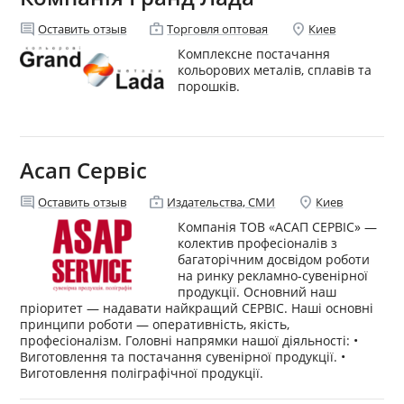
comment
enterprise
location_on
Оставить отзыв
Торговля оптовая
Киев
Комплексне постачання
кольорових металів, сплавів та
порошків.
Асап Сервіс
comment
enterprise
location_on
Оставить отзыв
Издательства, СМИ
Киев
Компанія ТОВ «ACAП СЕРВІС» —
колектив професіоналів з
багаторічним досвідом роботи
на ринку рекламно-сувенірної
продукції. Основний наш
пріоритет — надавати найкращий СЕРВІС. Наші основні
принципи роботи — оперативність, якість,
професіоналізм. Головні напрямки нашої діяльності: •
Виготовлення та постачання сувенірної продукції. •
Виготовлення поліграфічної продукції.