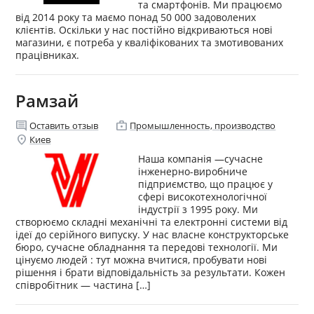
та смартфонів. Ми працюємо
від 2014 року та маємо понад 50 000 задоволених
клієнтів. Оскільки у нас постійно відкриваються нові
магазини, є потреба у кваліфікованих та змотивованих
працівниках.
Рамзай
comment
enterprise
Оставить отзыв
Промышленность, производство
location_on
Киев
Наша компанія —сучасне
інженерно-виробниче
підприємство, що працює у
сфері високотехнологічної
індустрії з 1995 року. Ми
створюємо складні механічні та електронні системи від
ідеї до серійного випуску. У нас власне конструкторське
бюро, сучасне обладнання та передові технології. Ми
цінуємо людей : тут можна вчитися, пробувати нові
рішення і брати відповідальність за результати. Кожен
співробітник — частина […]