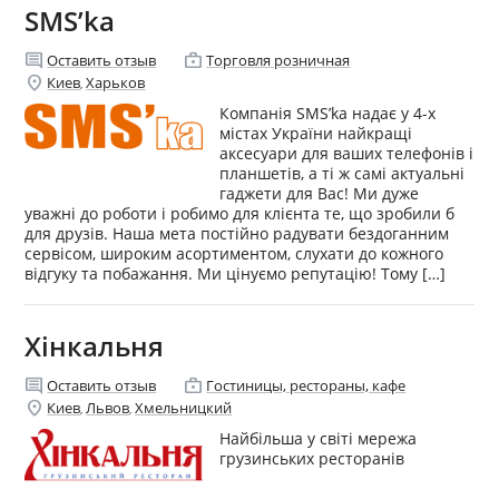
SMS’ka
comment
enterprise
Оставить отзыв
Торговля розничная
location_on
Киев
Харьков
,
Компанія SMS’ka надає у 4-х
містах України найкращі
аксесуари для ваших телефонів і
планшетів, а ті ж самі актуальні
гаджети для Вас! Ми дуже
уважні до роботи і робимо для клієнта те, що зробили б
для друзів. Наша мета постійно радувати бездоганним
сервісом, широким асортиментом, слухати до кожного
відгуку та побажання. Ми цінуємо репутацію! Тому […]
Хінкальня
comment
enterprise
Оставить отзыв
Гостиницы, рестораны, кафе
location_on
Киев
Львов
Хмельницкий
,
,
Найбільша у світі мережа
грузинських ресторанів