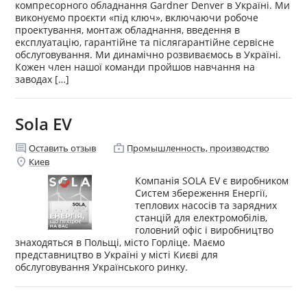
компресорного обладнання Gardner Denver в Україні. Ми
виконуємо проєкти «під ключ», включаючи робоче
проектування, монтаж обладнання, введення в
експлуатацію, гарантійне та післягарантійне сервісне
обслуговування. Ми динамічно розвиваємось в Україні.
Кожен член нашої команди пройшов навчання на
заводах […]
Sola EV
comment
enterprise
Оставить отзыв
Промышленность, производство
location_on
Киев
Компанія SOLA EV є виробником
Систем збереження Енергії,
теплових насосів та зарядних
станцій для електромобілів,
головний офіс і виробництво
знаходяться в Польщі, місто Горліце. Маємо
представництво в Україні у місті Києві для
обслуговування Українського ринку.