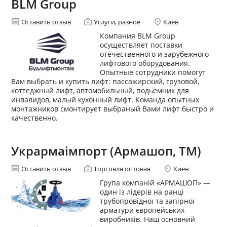
BLM Group
comment
enterprise
location_on
Оставить отзыв
Услуги, разное
Киев
Компания BLM Group
осуществляет поставки
отечественного и зарубежного
лифтового оборудования.
Опытные сотрудники помогут
Вам выбрать и купить лифт: пассажирский, грузовой,
коттеджный лифт, автомобильный, подьемник для
инвалидов, малый кухонный лифт. Команда опытных
монтажников смонтирует выбраный Вами лифт быстро и
качественно.
Укрармаімпорт (Армашоп, ТМ)
comment
enterprise
location_on
Оставить отзыв
Торговля оптовая
Киев
Група компаній «АРМАШОП» —
один із лідерів на ранці
трубопровідної та запірної
арматури європейських
виробників. Наш основний