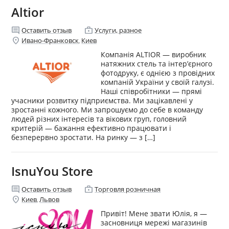
Altior
comment
enterprise
Оставить отзыв
Услуги, разное
location_on
Ивано-Франковск
Киев
,
Компанія ALTIOR — виробник
натяжних стель та інтер’єрного
фотодруку, є однією з провідних
компаній України у своїй галузі.
Наші співробітники — прямі
учасники розвитку підприємства. Ми зацікавлені у
зростанні кожного. Ми запрошуємо до себе в команду
людей різних інтересів та вікових груп, головний
критерій — бажання ефективно працювати і
безперервно зростати. На ринку — з […]
IsnuYou Store
comment
enterprise
Оставить отзыв
Торговля розничная
location_on
Киев
Львов
,
Привіт! Мене звати Юлія, я —
засновниця мережі магазинів