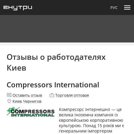
menu
РУС
Отзывы о работодателях
Киев
Compressors International
comment
enterprise
Оставить отзыв
Торговля оптовая
location_on
Киев
Чернигов
,
Компресорс Інтернешнл — це
велика іноземна компанія із
європейською корпоративною
культурою. Понад 15 років ми є
генеральним імпортером