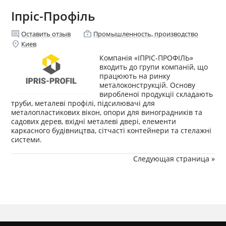
Іпріс-Профіль
comment
enterprise
Оставить отзыв
Промышленность, производство
location_on
Киев
Компанія «ІПРІС-ПРОФІЛЬ»
входить до групи компаній, що
працюють на ринку
металоконструкцій. Основу
виробленої продукції складають
труби, металеві профілі, підсилювачі для
металопластикових вікон, опори для виноградників та
садових дерев, вхідні металеві двері, елементи
каркасного будівництва, сітчасті контейнери та стелажні
системи.
Следующая страница »