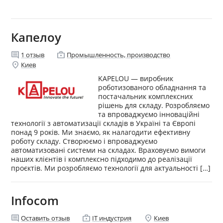
Капелоу
comment
enterprise
1
отзыв
Промышленность, производство
location_on
Киев
KAPELOU — виробник
роботизованого обладнання та
постачальник комплексних
рішень для складу. Розробляємо
та впроваджуємо інноваційні
технології з автоматизації складів в Україні та Європі
понад 9 років. Ми знаємо, як налагодити ефективну
роботу складу. Створюємо і впроваджуємо
автоматизовані системи на складах. Враховуємо вимоги
наших клієнтів і комплексно підходимо до реалізації
проєктів. Ми розробляємо технології для актуальності […]
Infocom
comment
enterprise
location_on
Оставить отзыв
IT индустрия
Киев