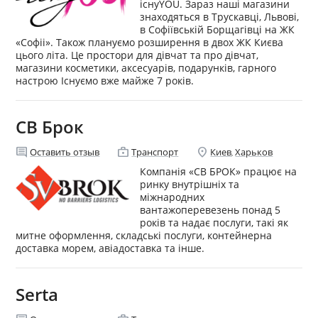
існуYOU. Зараз наші магазини
знаходяться в Трускавці, Львові,
в Софіївській Борщагівці на ЖК
«Софіі». Також плануємо розширення в двох ЖК Києва
цього літа. Це простори для дівчат та про дівчат,
магазини косметики, аксесуарів, подарунків, гарного
настрою Існуємо вже майже 7 років.
СВ Брок
comment
enterprise
location_on
Оставить отзыв
Транспорт
Киев
Харьков
,
Компанія «СВ БРОК» працює на
ринку внутрішніх та
міжнародних
вантажоперевезень понад 5
років та надає послуги, такі як
митне оформлення, складські послуги, контейнерна
доставка морем, авіадоставка та інше.
Serta