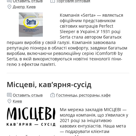
comment
enterprise
Оставить отзыв
Торговля оптовая
location_on
Днепр
Киев
,
Компанія «Serta» — являється
офіційним представником
світових матраців Perfect
Sleeper в Україні.У 1931 році
Serta стала автором багатьох
перших виробів у своїй галузі. Компанія завоювала
репутацію піонера в області комфорту, завдяки багатьом
виробам, включаючи революційну серію iComfort® by
Serta, в якій використовуються новітні технології піни-
гелю з ефектом пам’яті.
Місцеві, кав’ярня-сусід
comment
enterprise
Оставить отзыв
Гостиницы, рестораны, кафе
location_on
Киев
Ми мережа закладів МІСЦЕВІ —
молода компанія, що з’явилася у
2021 році за ініціативою
кавових ентузіастів. Наша мета
— подарувати клієнтам