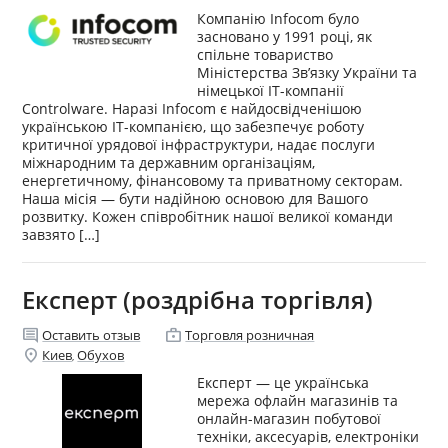
Компанію Infocom було
засновано у 1991 році, як
спільне товариство
Міністерства Зв’язку України та
німецької ІТ-компанії
Controlware. Наразі Infocom є найдосвідченішою
українською IT-компанією, що забезпечує роботу
критичної урядової інфраструктури, надає послуги
міжнародним та державним організаціям,
енергетичному, фінансовому та приватному секторам.
Наша місія — бути надійною основою для Вашого
розвитку. Кожен співробітник нашої великої команди
завзято […]
Експерт (роздрібна торгівля)
comment
enterprise
Оставить отзыв
Торговля розничная
location_on
Киев
Обухов
,
Експерт — це українська
мережа офлайн магазинів та
онлайн-магазин побутової
техніки, аксесуарів, електроніки