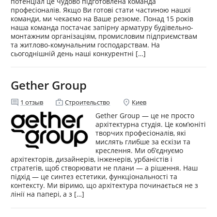
потенціал це чудово підготовлена ​​команда
професіоналів. Якщо Ви готові стати частиною нашої
команди, ми чекаємо на Ваше резюме. Понад 15 років
наша команда постачає запірну арматуру будівельно-
монтажним організаціям, промисловим підприємствам
та житлово-комунальним господарствам. На
сьогоднішній день наші конкурентні […]
Gether Group
comment
enterprise
location_on
1
отзыв
Строительство
Киев
Gether Group — це не просто
архітектурна студія. Це ком’юніті
творчих професіоналів, які
мислять глибше за ескізи та
креслення. Ми об’єднуємо
архітекторів, дизайнерів, інженерів, урбаністів і
стратегів, щоб створювати не плани — а рішення. Наш
підхід — це синтез естетики, функціональності та
контексту. Ми віримо, що архітектура починається не з
лінії на папері, а з […]