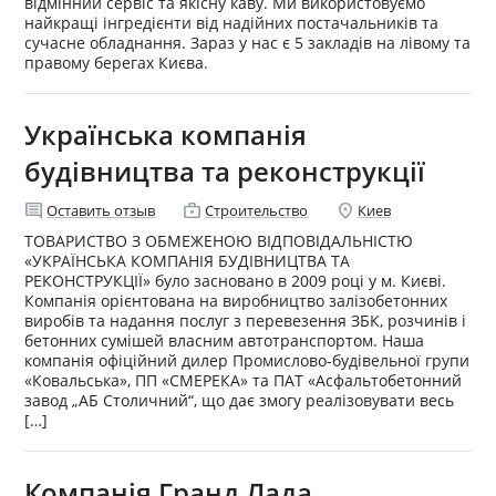
відмінний сервіс та якісну каву. Ми використовуємо
найкращі інгредієнти від надійних постачальників та
сучасне обладнання. Зараз у нас є 5 закладів на лівому та
правому берегах Києва.
Українська компанія
будівництва та реконструкції
comment
enterprise
location_on
Оставить отзыв
Строительство
Киев
ТОВАРИСТВО З ОБМЕЖЕНОЮ ВІДПОВІДАЛЬНІСТЮ
«УКРАЇНСЬКА КОМПАНІЯ БУДІВНИЦТВА ТА
РЕКОНСТРУКЦІЇ» було засновано в 2009 році у м. Києві.
Компанія орієнтована на виробництво залізобетонних
виробів та надання послуг з перевезення ЗБК, розчинів і
бетонних сумішей власним автотранспортом. Наша
компанія офіційний дилер Промислово-будівельної групи
«Ковальська», ПП «СМЕРЕКА» та ПАТ «Асфальтобетонний
завод „АБ Столичний“, що дає змогу реалізовувати весь
[…]
Компанія Гранд Лада