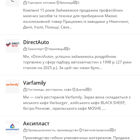
enterprise
location_on
comment
Торговля оптовая
Винница
0
Компанії 15 років Займаємося продажем професійних
миючих засобів та техніки для прибирання Маємо
ексклюзивний товар Працюємо із заводами у Німеччині,
Данії, Італії, Польщі. Своє…
DirectAuto
enterprise
location_on
comment
Транспорт
Черновцы
0
Ми, «DirectAuto», успішно займаємось роздрібною
торгівлею у сфері підбору автозапчастин з 1998 р. (27 роки
станом на 2025 р.). За цей час нами було…
Varfamily
enterprise
location_on
comment
Гостиницы, рестораны, кафе
Днепр
0
Ми — сім’я ресторанів Varfamily. Зараз вона складається з
міського кафе Varburger , азійського кафе BLACK SHEEP,
бістро Ринкові , ізраільського кафе MOSHE ,…
Аксипласт
enterprise
location_on
comment
Промышленность, производство
Святопетровское
0
Производство гибких упаковочных материалов. Продажа