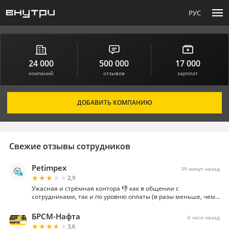
menu
РУС
24 000
500 000
17 000
компаний
отзывов
зарплат
ДОБАВИТЬ КОМПАНИЮ
Свежие отзывы сотрудников
Petimpex
39 минут назад
★★★★★
★★★★★
2,9
Ужасная и стрёмная контора 👎 как в общении с
сотрудниками, так и по уровню оплаты (в разы меньше, чем
обещают)…
БРСМ-Нафта
4 часа назад
★★★★★
★★★★★
3,6