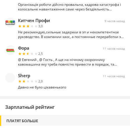
Організація роботи дійсно провальна, кадрова катастрофа і
колосальне навантаження саме через бездіяльність
львівської пані. Ризик подальших наслідків і звільнень
загрожує…
Китчен Профи
9 часов назад
★★★★★
★★★★★
3,0
Не рекомендую,сильные задержки в зп и некомпетентное
руководство. В компании хаос, а постоянные переработки это
норма
Фора
11 часов назад
★★★★★
★★★★★
2,5
@ Евгений , @ Гость , А ще на нічному охороннику
кавомашина яку треба повністю привести в порядок, та
привести…
Sherp
11 часов назад
★★★★★
★★★★★
2,0
Давно не було цікавенького
Зарплатный рейтинг
ПЛАТЯТ БОЛЬШЕ