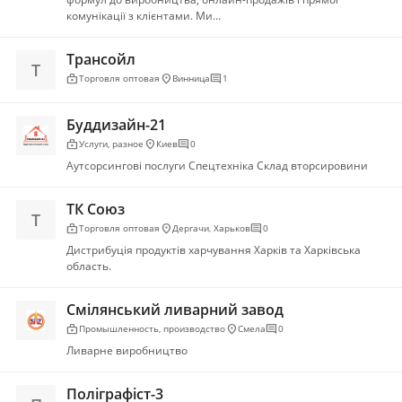
комунікації з клієнтами. Ми…
Трансойл
Т
enterprise
location_on
comment
Торговля оптовая
Винница
1
Буддизайн-21
enterprise
location_on
comment
Услуги, разное
Киев
0
Аутсорсингові послуги Спецтехніка Склад вторсировини
ТК Союз
Т
enterprise
location_on
comment
Торговля оптовая
Дергачи
,
Харьков
0
Дистрибуція продуктів харчування Харків та Харківська
область.
Смілянський ливарний завод
enterprise
location_on
comment
Промышленность, производство
Смела
0
Ливарне виробництво
Поліграфіст-3