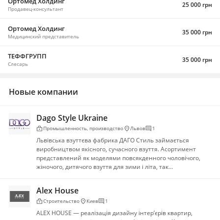
Ортомед Холдинг
25 000 грн
Продавец-консультант
Ортомед Холдинг
35 000 грн
Медицинский представитель
ТЕФФГРУПП
35 000 грн
Слесарь
Новые компании
Dago Style Ukraine
enterprise
location_on
comment
Промышленность, производство
Львов
1
Львівська взуттєва фабрика ДАГО Стиль займається
виробництвом якісного, сучасного взуття. Асортимент
представлений як моделями повсякденного чоловічого,
жіночого, дитячого взуття для зими і літа, так…
Alex House
enterprise
location_on
comment
Строительство
Киев
1
ALEX HOUSE — реалізація дизайну інтер’єрів квартир,