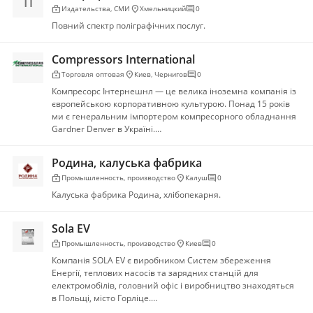
П
enterprise
location_on
comment
Издательства, СМИ
Хмельницкий
0
Повний спектр поліграфічних послуг.
Compressors International
enterprise
location_on
comment
Торговля оптовая
Киев
,
Чернигов
0
Компресорс Інтернешнл — це велика іноземна компанія із
європейською корпоративною культурою. Понад 15 років
ми є генеральним імпортером компресорного обладнання
Gardner Denver в Україні.…
Родина, калуська фабрика
enterprise
location_on
comment
Промышленность, производство
Калуш
0
Калуська фабрика Родина, хлібопекарня.
Sola EV
enterprise
location_on
comment
Промышленность, производство
Киев
0
Компанія SOLA EV є виробником Систем збереження
Енергії, теплових насосів та зарядних станцій для
електромобілів, головний офіс і виробництво знаходяться
в Польщі, місто Горліце.…