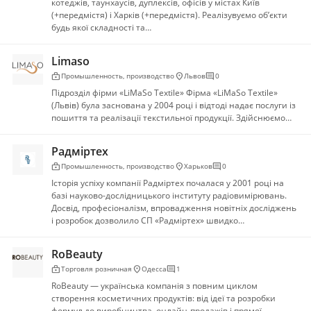
котеджів, таунхаусів, дуплексів, офісів у містах Київ
(+передмістя) і Харків (+передмістя). Реалізувуємо об’єкти
будь якої складності та…
Limaso
enterprise
location_on
comment
Промышленность, производство
Львов
0
Підрозділ фірми «LiMaSo Textile» Фірма «LiMaSo Textile»
(Львів) була заснована у 2004 році і відтоді надає послуги із
пошиття та реалізації текстильної продукції. Здійснюємо…
Радміртех
enterprise
location_on
comment
Промышленность, производство
Харьков
0
Історія успіху компанії Радміртех почалася у 2001 році на
базі науково-дослідницького інституту радіовимірювань.
Досвід, професіоналізм, впровадження новітніх досліджень
і розробок дозволило СП «Радміртех» швидко…
RoBeauty
enterprise
location_on
comment
Торговля розничная
Одесса
1
RoBeauty — українська компанія з повним циклом
створення косметичних продуктів: від ідеї та розробки
формул до виробництва, онлайн-продажів і прямої