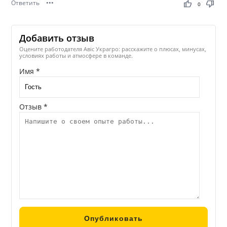
Ответить
•••
thumb_up
thumb_down
0
Добавить отзыв
Оцените работодателя Авіс Украгро: расскажите о плюсах, минусах,
условиях работы и атмосфере в команде.
Имя *
Отзыв *