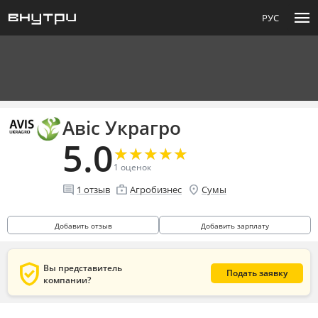
menu
РУС
Авіс Украгро
5.0
★
★
★
★
★
★
★
★
★
★
1
оценок
comment
enterprise
location_on
1
отзыв
Агробизнес
Сумы
Добавить отзыв
Добавить зарплату
verified_user
Вы представитель
Подать заявку
компании?