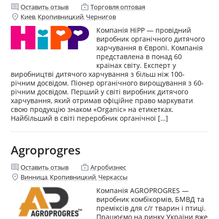
comment
enterprise
Оставить отзыв
Торговля оптовая
location_on
Киев
Кропивницкий
Чернигов
,
,
Компанія HiPP — провідний
виробник органічного дитячого
харчування в Європі. Компанія
представлена в понад 60
країнах світу. Експерт у
виробництві дитячого харчування з більш ніж 100-
річним досвідом. Піонер органічного вирощування з 60-
річним досвідом. Перший у світі виробник дитячого
харчування, який отримав офіційне право маркувати
свою продукцію знаком «Organic» на етикетках.
Найбільший в світі переробник органічної […]
Agroprogres
comment
enterprise
Оставить отзыв
Агробизнес
location_on
Винница
Кропивницкий
Черкассы
,
,
Компанія AGROPROGRES —
виробник комбікормів, БМВД та
преміксів для с/г тварин і птиці.
Працюємо на ринку України вже