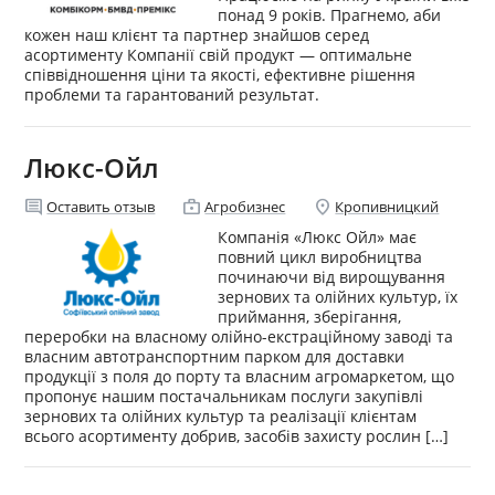
понад 9 років. Прагнемо, аби
кожен наш клієнт та партнер знайшов серед
асортименту Компанії свій продукт — оптимальне
співвідношення ціни та якості, ефективне рішення
проблеми та гарантований результат.
Люкс-Ойл
comment
enterprise
location_on
Оставить отзыв
Агробизнес
Кропивницкий
Компанія «Люкс Ойл» має
повний цикл виробництва
починаючи від вирощування
зернових та олійних культур, їх
приймання, зберігання,
переробки на власному олійно-екстраційному заводі та
власним автотранспортним парком для доставки
продукції з поля до порту та власним агромаркетом, що
пропонує нашим постачальникам послуги закупівлі
зернових та олійних культур та реалізації клієнтам
всього асортименту добрив, засобів захисту рослин […]