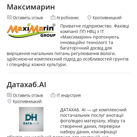
Максимарин
comment
enterprise
location_on
Оставить отзыв
Агробизнес
Кропивницкий
Приватне підприємство. Фахівці
компанії ПП НВЦ з ІТ
«Максимарин» пропонують
інноваційні технології та
багаторічний досвід для
вирішення нагальних питань регулювання вологи,
здійснюючи комплексний підхід до особливостей грунтів
і специфіці кожної культури.
Датахаб.АІ
comment
enterprise
Оставить отзыв
IT индустрия
location_on
Кропивницкий
ДАТАХАБ. АІ — це комплексний
постачальник послуг анотації
фото/відео матеріалу, збору та
створення даних, перевірки
набору даних, класифікації