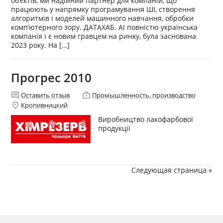
об’єктів, ми надійний партнер для компаній, що
працюють у напрямку програмування ШІ, створення
алгоритмів і моделей машинного навчання, обробки
комп’ютерного зору. ДАТАХАБ. АІ повністю українська
компанія і є новим гравцем на ринку, була заснована
2023 року. На […]
Прогрес 2010
comment
enterprise
Оставить отзыв
Промышленность, производство
location_on
Кропивницкий
Виробництво лакофарбової
продукції
Следующая страница »