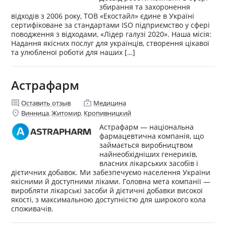
збирання та захоронення
відходів з 2006 року, ТОВ «Екостайл» єдине в Україні
сертифіковане за стандартами ISO підприємство у сфері
поводження з відходами, «Лідер галузі 2020». Наша місія:
Надання якісних послуг для українців, створення цікавої
та улюбленої роботи для наших […]
Астрафарм
comment
enterprise
Оставить отзыв
Медицина
location_on
Винница
Житомир
Кропивницкий
,
,
Астрафарм — національна
фармацевтична компанія, що
займається виробництвом
найнеобхідніших генериків,
власних лікарських засобів і
дієтичних добавок. Ми забезпечуємо населення України
якісними й доступними ліками.​ Головна мета компанії —
виробляти лікарські засоби й дієтичні добавки високої
якості, з максимальною доступністю для широкого кола
споживачів.