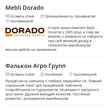
Mebli Dorado
comment
enterprise
Оставить отзыв
Промышленность, производство
location_on
Кропивницкий
Історія нашої компанії бере
початок у 2005 році, а тому ми
можемо з упевненістю говорити
про свій великий досвід в
технологіях виробництва
якісних меблів на замовлення.
Фалькон Агро Групп
comment
enterprise
location_on
Оставить отзыв
Агробизнес
Кропивницкий
Процвітаюча компанія з глибокої переробки сої. Повний
соціальний пакет для працівників. Навчання
співробітників на підприємстві. Можливості кар’єрного
зростання. Дружній молодий колектив. Постійний
розвиток і розширення виробництва.