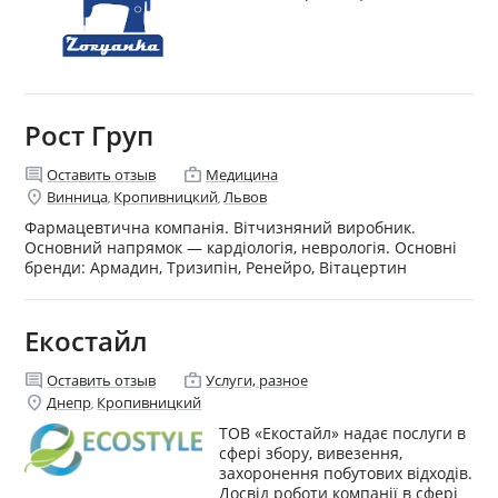
Рост Груп
comment
enterprise
Оставить отзыв
Медицина
location_on
Винница
Кропивницкий
Львов
,
,
Фармацевтична компанія. Вітчизняний виробник.
Основний напрямок — кардіологія, неврологія. Основні
бренди: Армадин, Тризипін, Ренейро, Вітацертин
Екостайл
comment
enterprise
Оставить отзыв
Услуги, разное
location_on
Днепр
Кропивницкий
,
ТОВ «Екостайл» надає послуги в
сфері збору, вивезення,
захоронення побутових відходів.
Досвід роботи компанії в сфері