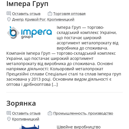
Імпера Груп
comment
enterprise
Оставить отзыв
Торговля оптовая
location_on
Днепр
Кривой Рог
Кропивницкий
,
,
Імпера Груп — торгово-
складський комплекс України,
що постачає широкий
асортимент металопрокату від
виробника до споживача.
Компанія Імпера Груп — торгово-складський комплекс
України, що постачає широкий асортимент
металопрокату від виробника до споживача. Основні
напрямки діяльності: Кольоровий металопрокат
Прецизійні сплави Спеціальні сталі та сплав Імпера груп
заснована у 2013 році. Основним видом діяльності є
оптова і дрібнооптова […]
Зорянка
comment
enterprise
Оставить отзыв
Промышленность, производство
location_on
Кропивницкий
Швейне виробництво