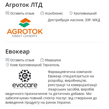
Агроток ЛТД
comment
enterprise
location_on
Оставить отзыв
Агробизнес
Кропивницкий
Дистрибуція насіння, ЗЗР, МКД
Евокеар
comment
enterprise
Оставить отзыв
Медицина
location_on
Киев
Кропивницкий
Тернополь
,
,
Фармацевтична компанія
Евокеар спеціалізується на
розробці, виробництві,
реєстрації та комерціалізації
лікарських засобів, виробів
медичного призначення та дієтичних добавок. Ми
забезпечуємо повний спектр послуг, від створення до
виведення продукту на ринок України.