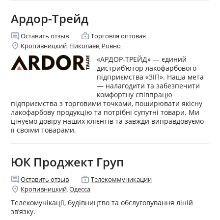
Ардор-Трейд
comment
enterprise
Оставить отзыв
Торговля оптовая
location_on
Кропивницкий
Николаев
Ровно
,
,
«АРДОР-ТРЕЙД» — єдиний
дистриб’ютор лакофарбового
підприємства «ЗІП». Наша мета
— налагодити та забезпечити
комфортну співпрацю
підприємства з торговими точками, поширювати якісну
лакофарбову продукцію та потрібні супутні товари. Ми
цінуємо довіру наших клієнтів та завжди виправдовуємо
її своїми товарами.
ЮК Проджект Груп
comment
enterprise
Оставить отзыв
Телекоммуникации
location_on
Кропивницкий
Одесса
,
Телекомунікації, будівництво та обслуговування ліній
зв’язку.