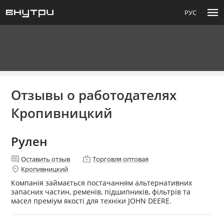
menu
РУС
Отзывы о работодателях
Кропивницкий
Рулен
comment
enterprise
Оставить отзыв
Торговля оптовая
location_on
Кропивницкий
Компанія займається постачанням альтернативних
запасних частин, ременів, підшипників, фільтрів та
масел преміум якості для техніки JOHN DEERE.