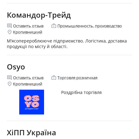
Командор-Трейд
comment
enterprise
Оставить отзыв
Промышленность, производство
location_on
Кропивницкий
М’ясоперероблююче підприємство. Логістика, доставка
продукції по місту й області.
Osyo
comment
enterprise
Оставить отзыв
Торговля розничная
location_on
Кропивницкий
Роздрібна торгівля
ХіПП Україна