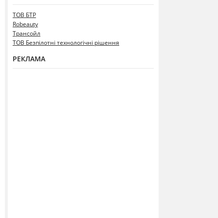
ТОВ БТР
Robeauty
Трансойл
ТОВ Безпілотні технологічні рішення
РЕКЛАМА