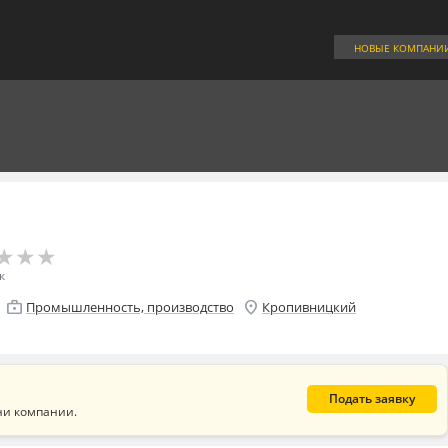
НОВЫЕ КОМПАНИ
★
★
★
★
★
★
к
enterprise
location_on
Промышленность, производство
Кропивницкий
Подать заявку
ни компании.