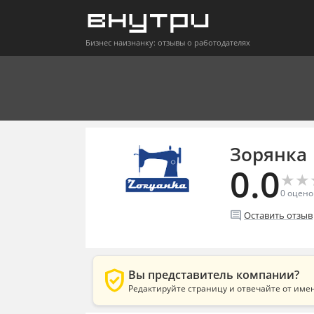
Бизнес наизнанку: отзывы о работодателях
Зорянка
0.0
★
★
★
★
0
оцено
comment
Оставить отзыв
verified_user
Вы представитель компании?
Редактируйте страницу и отвечайте от име