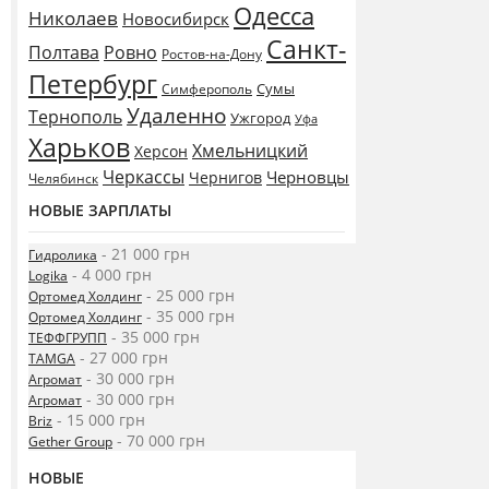
Одесса
Николаев
Новосибирск
Санкт-
Полтава
Ровно
Ростов-на-Дону
Петербург
Сумы
Симферополь
Удаленно
Тернополь
Ужгород
Уфа
Харьков
Хмельницкий
Херсон
Черкассы
Черновцы
Чернигов
Челябинск
НОВЫЕ ЗАРПЛАТЫ
- 21 000 грн
Гидролика
- 4 000 грн
Logika
- 25 000 грн
Ортомед Холдинг
- 35 000 грн
Ортомед Холдинг
- 35 000 грн
ТЕФФГРУПП
- 27 000 грн
TAMGA
- 30 000 грн
Агромат
- 30 000 грн
Агромат
- 15 000 грн
Briz
- 70 000 грн
Gether Group
НОВЫЕ