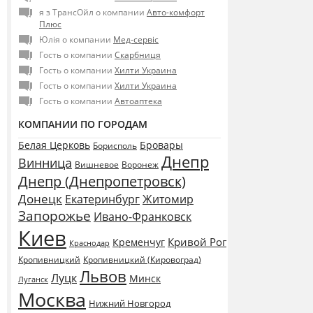
я з ТрансОйл о компании
Авто-комфорт
Плюс
Юлія о компании
Мед-сервіс
Гость о компании
Скарбниця
Гость о компании
Хилти Украина
Гость о компании
Хилти Украина
Гость о компании
Автоаптека
КОМПАНИИ ПО ГОРОДАМ
Белая Церковь
Бровары
Борисполь
Днепр
Винница
Воронеж
Вишневое
Днепр (Днепропетровск)
Донецк
Екатеринбург
Житомир
Запорожье
Ивано-Франковск
Киев
Кривой Рог
Кременчуг
Краснодар
Кропивницкий
Кропивницкий (Кировоград)
Львов
Луцк
Минск
Луганск
Москва
Нижний Новгород