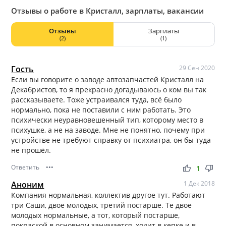
Отзывы о работе в Кристалл, зарплаты, вакансии
Отзывы
Зарплаты
(2)
(1)
Гость
29 Сен 2020
Если вы говорите о заводе автозапчастей Кристалл на
Декабристов, то я прекрасно догадываюсь о ком вы так
рассказываете. Тоже устраивался туда, всё было
нормально, пока не поставили с ним работать. Это
психически неуравновешенный тип, которому место в
психушке, а не на заводе. Мне не понятно, почему при
устройстве не требуют справку от психиатра, он бы туда
не прошёл.
Ответить
•••
thumb_up
thumb_down
1
Аноним
1 Дек 2018
Компания нормальная, коллектив другое тут. Работают
три Саши, двое молодых, третий постарше. Те двое
молодых нормальные, а тот, который постарше,
покраской в основном занимается, ходит в кепке и в