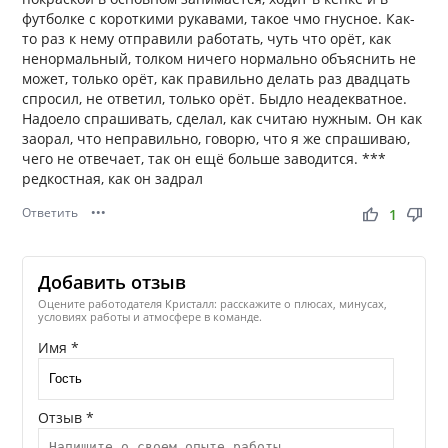
футболке с короткими рукавами, такое чмо гнусное. Как-
то раз к нему отправили работать, чуть что орёт, как
ненормальный, толком ничего нормально объяснить не
может, только орёт, как правильно делать раз двадцать
спросил, не ответил, только орёт. Быдло неадекватное.
Надоело спрашивать, сделал, как считаю нужным. Он как
заорал, что неправильно, говорю, что я же спрашиваю,
чего не отвечает, так он ещё больше заводится. ***
редкостная, как он задрал
Ответить
•••
thumb_up
thumb_down
1
Добавить отзыв
Оцените работодателя Кристалл: расскажите о плюсах, минусах,
условиях работы и атмосфере в команде.
Имя *
Отзыв *