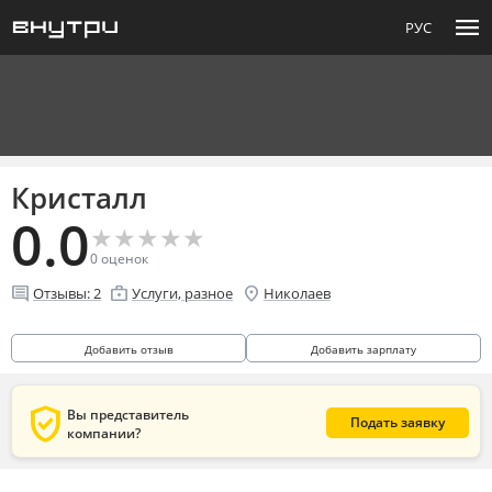
menu
РУС
Кристалл
0.0
★
★
★
★
★
★
★
★
★
★
0
оценок
comment
enterprise
location_on
Отзывы:
2
Услуги, разное
Николаев
Добавить отзыв
Добавить зарплату
verified_user
Вы представитель
Подать заявку
компании?