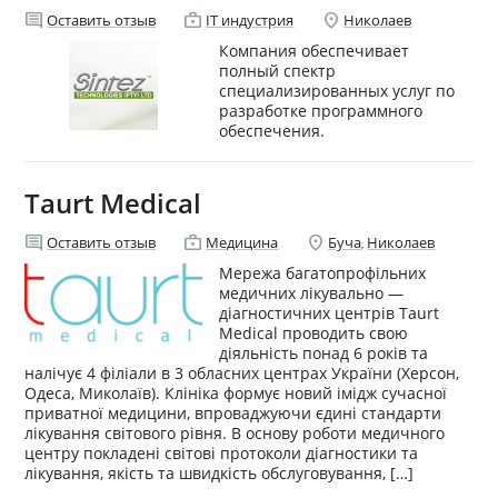
comment
enterprise
location_on
Оставить отзыв
IT индустрия
Николаев
Компания обеспечивает
полный спектр
специализированных услуг по
разработке программного
обеспечения.
Taurt Medical
comment
enterprise
location_on
Оставить отзыв
Медицина
Буча
Николаев
,
Мережа багатопрофільних
медичних лікувально —
діагностичних центрів Taurt
Medical проводить свою
діяльність понад 6 років та
налічує 4 філіали в 3 обласних центрах України (Херсон,
Одеса, Миколаїв). Клініка формує новий імідж сучасної
приватної медицини, впроваджуючи єдині стандарти
лікування світового рівня. В основу роботи медичного
центру покладені світові протоколи діагностики та
лікування, якість та швидкість обслуговування, […]