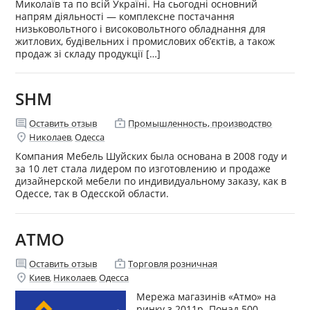
Миколаїв та по всій Україні. На сьогодні основний
напрям діяльності — комплексне постачання
низьковольтного і високовольтного обладнання для
житлових, будівельних і промислових об’єктів, а також
продаж зі складу продукції […]
SHM
comment
enterprise
Оставить отзыв
Промышленность, производство
location_on
Николаев
Одесса
,
Компания Мебель Шуйских была основана в 2008 году и
за 10 лет стала лидером по изготовлению и продаже
дизайнерской мебели по индивидуальному заказу, как в
Одессе, так в Одесской области.
АТМО
comment
enterprise
Оставить отзыв
Торговля розничная
location_on
Киев
Николаев
Одесса
,
,
Мережа магазинів «Атмо» на
ринку з 2011р. Понад 500