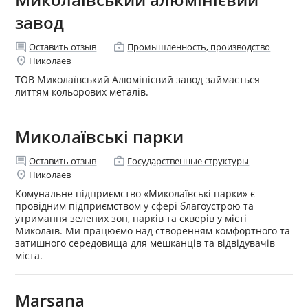
завод
comment
enterprise
Оставить отзыв
Промышленность, производство
location_on
Николаев
ТОВ Миколаївський Алюмінієвий завод займається
литтям кольорових металів.
Миколаївські парки
comment
enterprise
Оставить отзыв
Государственные структуры
location_on
Николаев
Комунальне підприємство «Миколаївські парки» є
провідним підприємством у сфері благоустрою та
утримання зелених зон, парків та скверів у місті
Миколаїв. Ми працюємо над створенням комфортного та
затишного середовища для мешканців та відвідувачів
міста.
Marsana