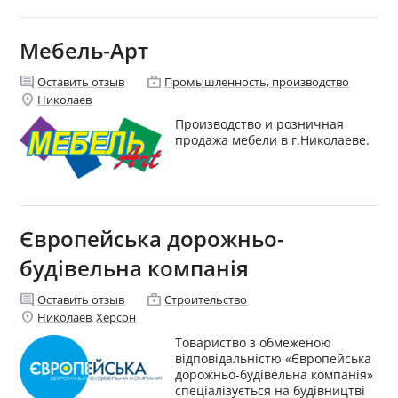
Мебель-Арт
comment
enterprise
Оставить отзыв
Промышленность, производство
location_on
Николаев
Производство и розничная
продажа мебели в г.Николаеве.
Європейська дорожньо-
будівельна компанія
comment
enterprise
Оставить отзыв
Строительство
location_on
Николаев
Херсон
,
Товариство з обмеженою
відповідальністю «Європейська
дорожньо-будівельна компанія»
спеціалізується на будівництві