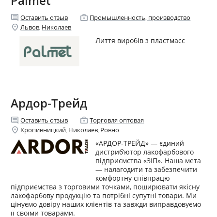
Palmet
comment
enterprise
Оставить отзыв
Промышленность, производство
location_on
Львов
Николаев
,
Лиття виробів з пластмасс
Ардор-Трейд
comment
enterprise
Оставить отзыв
Торговля оптовая
location_on
Кропивницкий
Николаев
Ровно
,
,
«АРДОР-ТРЕЙД» — єдиний
дистриб’ютор лакофарбового
підприємства «ЗІП». Наша мета
— налагодити та забезпечити
комфортну співпрацю
підприємства з торговими точками, поширювати якісну
лакофарбову продукцію та потрібні супутні товари. Ми
цінуємо довіру наших клієнтів та завжди виправдовуємо
її своїми товарами.