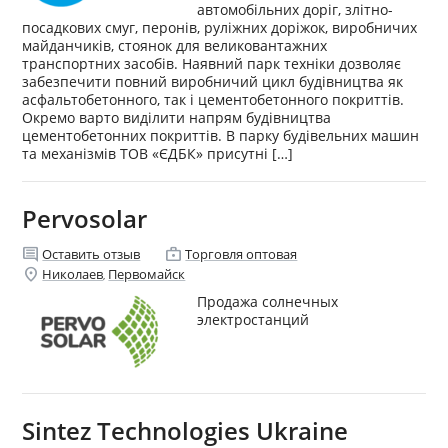
автомобільних доріг, злітно-
посадкових смуг, перонів, руліжних доріжок, виробничих
майданчиків, стоянок для великовантажних
транспортних засобів. Наявний парк техніки дозволяє
забезпечити повний виробничий цикл будівництва як
асфальтобетонного, так і цементобетонного покриттів.
Окремо варто виділити напрям будівництва
цементобетонних покриттів. В парку будівельних машин
та механізмів ТОВ «ЄДБК» присутні […]
Pervosolar
comment
enterprise
Оставить отзыв
Торговля оптовая
location_on
Николаев
Первомайск
,
Продажа солнечных
электростанций
Sintez Technologies Ukraine