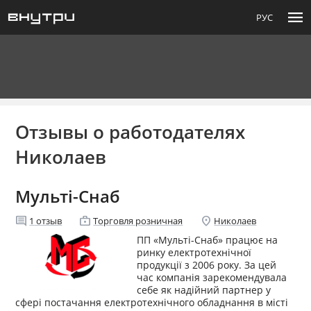
menu
РУС
Отзывы о работодателях
Николаев
Мульті-Снаб
comment
enterprise
location_on
1
отзыв
Торговля розничная
Николаев
ПП «Мульті-Снаб» працює на
ринку електротехнічної
продукції з 2006 року. За цей
час компанія зарекомендувала
себе як надійний партнер у
сфері постачання електротехнічного обладнання в місті