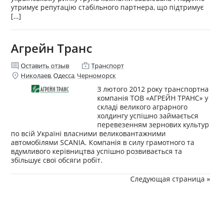
утримує репутацію стабільного партнера, що підтримує
[…]
Агрейн Транс
comment
enterprise
Оставить отзыв
Транспорт
location_on
Николаев
Одесса
Черноморск
,
,
З лютого 2012 року транспортна
компанія ТОВ «АГРЕЙН ТРАНС» у
складі великого аграрного
холдингу успішно займається
перевезенням зернових культур
по всій Україні власними великовантажними
автомобілями SCANIA. Компанія в силу грамотного та
вдумливого керівництва успішно розвивається та
збільшує свої обсяги робіт.
Следующая страница »