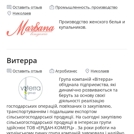
comment
enterprise
Оставить отзыв
Промышленность, производство
location_on
Николаев
Производство женского белья и
купальников.
Витерра
comment
enterprise
location_on
Оставить отзыв
Агробизнес
Николаев
Група компаній «Вітерра»
об’єднала підприємства, які
динамічно розвиваються та
беруть за основу своєї
діяльності реалізацію
господарських операцій, пов’язаних із закупівлею,
транспортуванням і подальшим експортом
сільськогосподарської продукції. На сьогодні закупівлю
сільськогосподарської продукції в інтересах групи
здійснює ТОВ «ЕРІДАН-КОМЕРЦ» . За роки роботи на
українському ринку група компаній завоювала і надійно