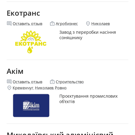
Екотранс
comment
enterprise
location_on
Оставить отзыв
Агробизнес
Николаев
Завод з переробки насіння
соняшнику
Акім
comment
enterprise
Оставить отзыв
Строительство
location_on
Кременчуг
Николаев
Ровно
,
,
Проєктування промислових
об’єктів
Миколаївський алюмінієвий