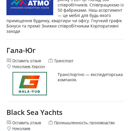
співробітників. Співпрацюємо із
50 фабриками. Наш асортимент
— це меблі для будь-якого
приміщення будинку, квартири чи офісу. Гнучкий графік
Бонуси та премії Знижки співробітникам Корпоративні
заходи
Гала-Юг
comment
enterprise
Оставить отзыв
Транспорт
location_on
Николаев
Херсон
,
Транспортно — експедиторська
компанія.
Black Sea Yachts
comment
enterprise
Оставить отзыв
Промышленность, производство
location_on
Николаев