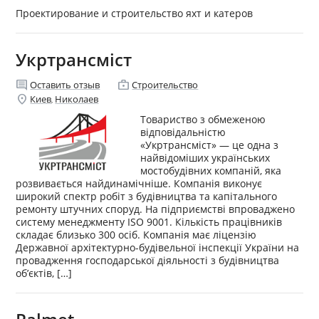
Проектирование и строительство яхт и катеров
Укртрансміст
comment
enterprise
Оставить отзыв
Строительство
location_on
Киев
Николаев
,
Товариство з обмеженою
відповідальністю
«Укртрансміст» — це одна з
найвідоміших українських
мостобудівних компаній, яка
розвивається найдинамічніше. Компанія виконує
широкий спектр робіт з будівництва та капітального
ремонту штучних споруд. На підприємстві впроваджено
систему менеджменту ISO 9001. Кількість працівників
складає близько 300 осіб. Компанія має ліцензію
Державної архітектурно-будівельної інспекції України на
провадження господарської діяльності з будівництва
об’єктів, […]