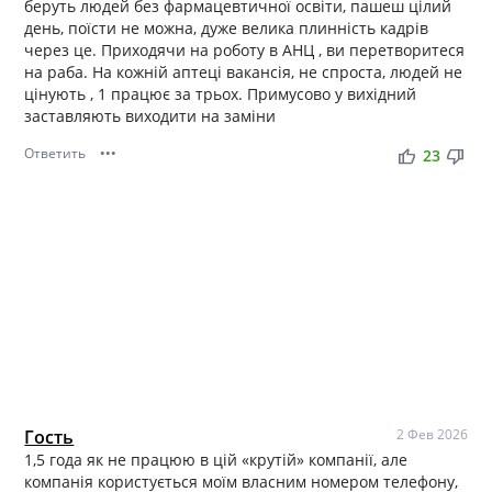
беруть людей без фармацевтичної освіти, пашеш цілий
день, поїсти не можна, дуже велика плинність кадрів
через це. Приходячи на роботу в АНЦ , ви перетворитеся
на раба. На кожній аптеці вакансія, не спроста, людей не
цінують , 1 працює за трьох. Примусово у вихідний
заставляють виходити на заміни
Ответить
•••
thumb_up
thumb_down
23
Гость
2 Фев 2026
1,5 года як не працюю в цій «крутій» компанії, але
компанія користується моїм власним номером телефону,