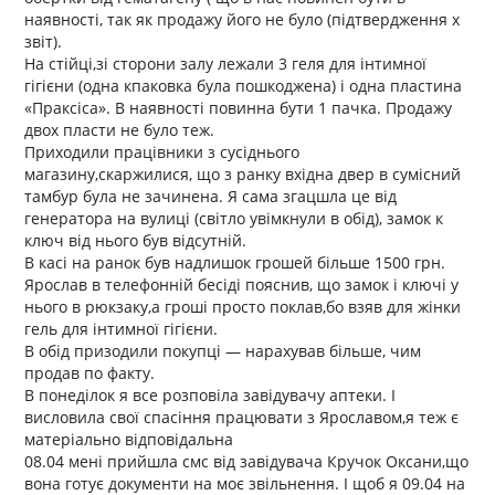
наявності, так як продажу його не було (підтвердження x
звіт).
На стійці,зі сторони залу лежали 3 геля для інтимної
гігієни (одна кпаковка була пошкоджена) і одна пластина
«Праксіса». В наявності повинна бути 1 пачка. Продажу
двох пласти не було теж.
Приходили працівники з сусіднього
магазину,скаржилися, що з ранку вхідна двер в сумісний
тамбур була не зачинена. Я сама згацшла це від
генератора на вулиці (світло увімкнули в обід), замок к
ключ від нього був відсутній.
В касі на ранок був надлишок грошей більше 1500 грн.
Ярослав в телефонній бесіді пояснив, що замок і ключі у
нього в рюкзаку,а гроші просто поклав,бо взяв для жінки
гель для інтимної гігієни.
В обід призодили покупці — нарахував більше, чим
продав по факту.
В понеділок я все розповіла завідувачу аптеки. І
висловила свої спасіння працювати з Ярославом,я теж є
матеріально відповідальна
08.04 мені прийшла смс від завідувача Кручок Оксани,що
вона готує документи на моє звільнення. І щоб я 09.04 на