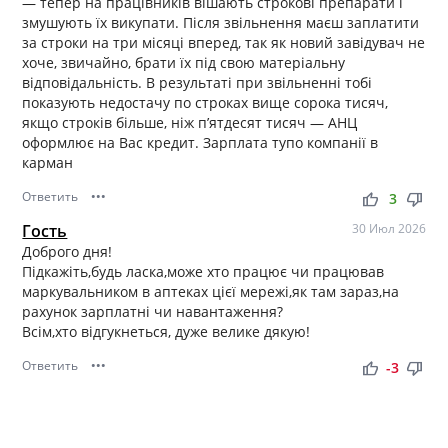
— тепер на працівників вішають строкові препарати і
змушують їх викупати. Після звільнення маєш заплатити
за строки на три місяці вперед, так як новий завідувач не
хоче, звичайно, брати їх під свою матеріальну
відповідальність. В результаті при звільненні тобі
показують недостачу по строках вище сорока тисяч,
якщо строків більше, ніж пʼятдесят тисяч — АНЦ
оформлює на Вас кредит. Зарплата тупо компанії в
карман
Ответить
•••
thumb_up
thumb_down
3
Гость
30 Июл 2026
Доброго дня!
Підкажіть,будь ласка,може хто працює чи працював
маркувальником в аптеках цієї мережі,як там зараз,на
рахунок зарплатні чи навантаження?
Всім,хто відгукнеться, дуже велике дякую!
Ответить
•••
thumb_up
thumb_down
-3