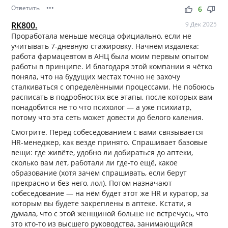
Ответить
•••
thumb_up
thumb_down
6
RK800.
9 Дек 2025
Проработала меньше месяца официально, если не
учитывать 7-дневную стажировку. Начнём издалека:
работа фармацевтом в АНЦ была моим первым опытом
работы в принципе. И благодаря этой компании я чётко
поняла, что на будущих местах точно не захочу
сталкиваться с определёнными процессами. Не побоюсь
расписать в подробностях все этапы, после которых вам
понадобится не то что психолог — а уже психиатр,
потому что эта сеть может довести до белого каления.
Смотрите. Перед собеседованием с вами связывается
HR-менеджер, как везде принято. Спрашивает базовые
вещи: где живёте, удобно ли добираться до аптеки,
сколько вам лет, работали ли где-то ещё, какое
образование (хотя зачем спрашивать, если берут
прекрасно и без него, лол). Потом назначают
собеседование — на нём будет этот же HR и куратор, за
которым вы будете закреплены в аптеке. Кстати, я
думала, что с этой женщиной больше не встречусь, что
это кто-то из высшего руководства, занимающийся