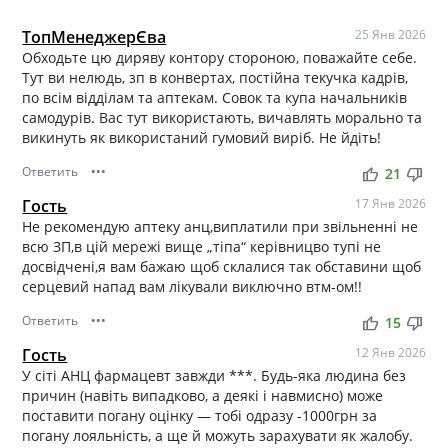
ТопМенеджерЄва
25 Янв 2026
Обходьте цю диряву контору стороною, поважайте себе.
Тут ви нелюдь, зп в конвертах, постійна текучка кадрів,
по всім відділам та аптекам. Совок та купа начальників
самодурів. Вас тут використають, вичавлять морально та
викинуть як використаний гумовий виріб. Не йдіть!
Ответить
•••
thumb_up
thumb_down
21
Гость
17 Янв 2026
Не рекомендую аптеку анц,виплатили при звільненні не
всю ЗП,в цій мережі вище „тіпа“ керівницво тупі не
досвідчені,я вам бажаю щоб склалися так обставини щоб
серцевий напад вам лікували виключно втм-ом!!
Ответить
•••
thumb_up
thumb_down
15
Гость
12 Янв 2026
У сіті АНЦ фармацевт завжди ***. Будь-яка людина без
причин (навіть випадково, а деякі і навмисно) може
поставити погану оцінку — тобі одразу -1000грн за
погану лояльність, а ще й можуть зарахувати як жалобу.