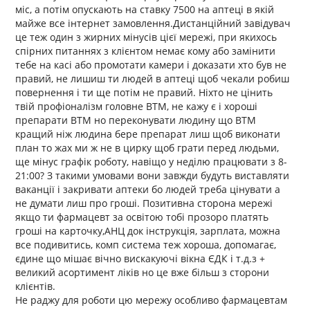
міс, а потім опускають на ставку 7500 на аптеці в якій
майже все інтернет замовлення.Дистанційний завідувач
це теж один з жирних мінусів цієї мережі, при якихось
спірних питаннях з клієнтом немає кому або замінити
тебе на касі або промотати камери і доказати хто був не
правий, не лишиш ти людей в аптеці щоб чекали робиш
повернення і ти ще потім не правий. Ніхто не цінить
твій профіоналізм головне ВТМ, не кажу є і хороші
препарати ВТМ но переконувати людину що ВТМ
кращий ніж людина бере препарат лиш щоб виконати
план то жах ми ж не в цирку щоб грати перед людьми,
ще мінус графік роботу, навіщо у неділю працювати з 8-
21:00? З такими умовами вони завжди будуть виставляти
ваканції і закривати аптеки бо людей треба цінувати а
не думати лиш про гроші. Позитивна сторона мережі
якщо ти фармацевт за освітою тобі прозоро платять
гроші на карточку,АНЦ док інструкція, зарплата, можна
все подивитись, комп система теж хороша, допомагає,
єдине що мішає вічно вискакуючі вікна ЄДК і т.д.з +
великий асортимент ліків но це вже більш з сторони
клієнтів.
Не раджу для роботи цю мережу особливо фармацевтам