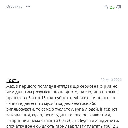
Ответить
•••
thumb_up
thumb_down
25
Гость
29 Май 2026
Жах, з першого погляду виглядає що серйозна фірма но
чим далі тим розумієш що це дно, одна людина на зміні
працює за 3-х по 13 год, субота, неділя включно,поїсти
якщо і вдається то мусиш задавлюватись або
випльовувати, те саме з туалетом, купа людей, інтернет
замовлення,задач, ноги гудять голова розколюється,
лікарняний нема як взяти бо тебе небуде ким підмінити,
спочатку вони обіцяють гарну зарплату платять тобі 2-3