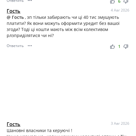
Ответить
•••
thumb_up
thumb_down
6
Гость
4 Авг 2026
@ Гость
, зп тільки забирають чи ці 40 тис змушують
платити? Як вони можуть оформити уредит без вашої
згоди? Тоді ці кошти мають між всім колективом
рлзприділятися чи ні?
Ответить
•••
thumb_up
thumb_down
1
Гость
3 Авг 2026
Шановні власники та керуючі !