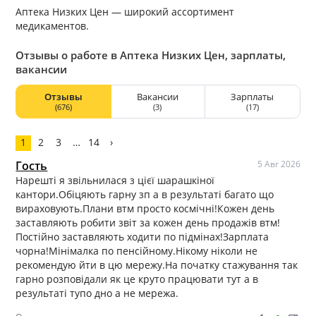
Аптека Низких Цен — широкий ассортимент
медикаментов.
Отзывы о работе в Аптека Низких Цен, зарплаты,
вакансии
Отзывы
Вакансии
Зарплаты
(676)
(3)
(17)
1
2
3
…
14
›
Гость
5 Авг 2026
Нарешті я звільнилася з цієї шарашкіної
кантори.Обіцяють гарну зп а в результаті багато що
вираховують.Плани втм просто космічні!Кожен день
заставляють робити звіт за кожен день продажів втм!
Постійно заставляють ходити по підмінах!Зарплата
чорна!Мінімалка по пенсійному.Нікому ніколи не
рекомендую йти в цю мережу.На початку стажування так
гарно розповідали як це круто працювати тут а в
результаті тупо дно а не мережа.