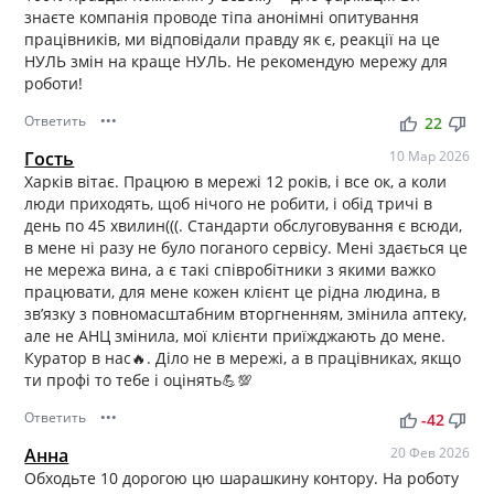
знаєте компанія проводе тіпа анонімні опитування
працівників, ми відповідали правду як є, реакції на це
НУЛЬ змін на краще НУЛЬ. Не рекомендую мережу для
роботи!
Ответить
•••
thumb_up
thumb_down
22
Гость
10 Мар 2026
Харків вітає. Працюю в мережі 12 років, і все ок, а коли
люди приходять, щоб нічого не робити, і обід тричі в
день по 45 хвилин(((. Стандарти обслуговування є всюди,
в мене ні разу не було поганого сервісу. Мені здається це
не мережа вина, а є такі співробітники з якими важко
працювати, для мене кожен клієнт це рідна людина, в
зв’язку з повномасштабним вторгненням, змінила аптеку,
але не АНЦ змінила, мої клієнти приїжджають до мене.
Куратор в нас🔥. Діло не в мережі, а в працівниках, якщо
ти профі то тебе і оцінять💪💯
Ответить
•••
thumb_up
thumb_down
-42
Анна
20 Фев 2026
Обходьте 10 дорогою цю шарашкину контору. На роботу