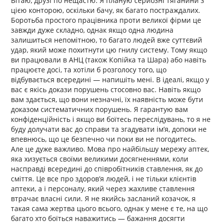
Вітаю, друзі по нещастю. Я планую серйозні тяганини з
цією конторою, оскільки бачу, як багато постраждалих.
Боротьба простого працівника проти великої фірми це
завжди дуже складно, однак якщо одна людина
залишиться непомітною, то багато людей вже суттєвий
удар, який може похитнути цю гнилу систему. Тому якщо
ви працювали в АНЦ (також Копійка та Шара) або навіть
працюєте досі, та хотіли б розголосу того, що
відбувається всередині — напишіть мені. В ідеалі, якщо у
вас є якісь докази порушень стосовно вас. Навіть якщо
вам здається, що вони незначні, їх наявність може бути
доказом систематичних порушень. Я гарантую вам
конфіденційність і якщо ви боїтесь переслідувань, то я не
буду долучати вас до справи та згадувати імʼя, допоки не
впевнюсь, що це безпечно чи поки ви не погодитесь.
Але це дуже важливо. Мова про найбільшу мережу аптек,
яка хизується своїми великими досягненнями, коли
насправді всередині до співробітників ставлення, як до
сміття. Це все про здоровʼя людей, і не тільки клієнтів
аптеки, а і персоналу, який через жахливе ставлення
втрачає власні сили. Я не якийсь засланий козачок, я
такая сама жертва цього всього, однак у мене є те, на що
багато хто боїться наважитись — бажання досягти