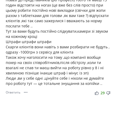
годин відстояти на ногах (це вже без слів просто) при
цьому робити постійно нові викладки (свічки для жопи
разом з таблетками для голови ,як вам таке ?) відпускати
клієнтів ,які так само зажерлися і вважають за норму
послати тебе ..
Тут за вами будуть постійно слідкувати,камери зі звуком
на кожному кроці
Штрафи штрафи штрафи
Скарги клієнтів вони навіть з вами розбирати не будуть ,
одразу -1000грн з сервісу для клієнта
Також хочу наголосити на тому ,що компанії вообще
похер на своїх співробітників,після обстрілу ,коли ти
взагалі не спав ти маєш вийти на роботу рівно у 8 і ні
хвилиною пізніше інакше штраф і мінус із зп)
Люди ,ви у себе одні ,цінуйте себе і ніколи не думайте
про роботу тут — це тотальне знущання за копійки ..
Ответить
•••
thumb_up
thumb_down
29