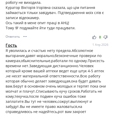
роботу не виходила.
Куратор Вікторія Ігорівна сказала, що цім питання
займається тільки завідувач. Підтвердження моїх слів є
записи відеокамер.
Ось такий в мене опит праці в АНЦ!
Тому 💯 подумайте йти туди працувати.
Ответить
•••
thumb_up
thumb_down
8
Гость
1 Апр 2026
Я уволилась и счастью нету предела.Абсолютное
выгорание,давят морально,безконечные проверки по
камерах,обьяснительные,работали по одному.Присесть
времени нет.Заведующая дистанционно.Человек
который кроме вашей аптеки ведет еще штук 4-5 аптек
,не несет материальной ответственности.Всю работу
которая обычно делает заведующая,она будет давать
вам.Берут в основном очень молодых и терпят пока они
молчат и плачут.Списывають кучу сроков.Работать не
кому,текучка,после подмен куча ошибок-тоже
заплатите.Вы тут не человек,сожрут,выплюнут и
забудут.Вы не имеете право жаловаться,на
справедливось не надейтесь,рот вам закроет