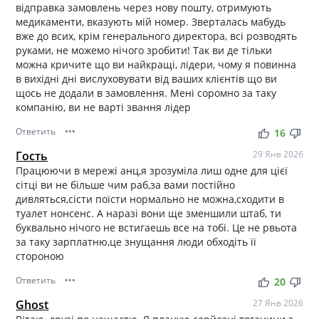
відправка замовлень через нову пошту, отримують
медикаменти, вказують мій номер. Зверталась мабудь
вже до всих, крім генерального директора, всі розводять
руками, не можемо нічого зробити! Так ви де тільки
можна кричите що ви найкращі, лідери, чому я повинна
в вихідні дні вислуховувати від ваших клієнтів що ви
щось не додали в замовлення. Мені соромно за таку
компанію, ви не варті звання лідер
Ответить
•••
thumb_up
thumb_down
16
Гость
29 Янв 2026
Працюючи в мережі анц,я зрозуміла лиш одне для цієї
сітці ви не більше чим раб,за вами постійно
дивляться,сісти поїсти нормально не можна,сходити в
туалет нонсенс. А наразі вони ще зменшили штаб, ти
буквально нічого не встигаешь все на тобі. Це не рвьота
за таку зарплатню,це знущання люди обходіть її
стороною
Ответить
•••
thumb_up
thumb_down
20
Ghost
27 Янв 2026