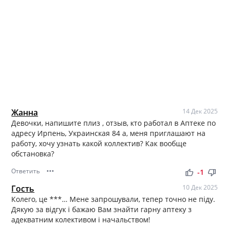
Жанна
14 Дек 2025
Девочки, напишите плиз , отзыв, кто работал в Аптеке по
адресу Ирпень, Украинская 84 а, меня приглашают на
работу, хочу узнать какой коллектив? Как вообще
обстановка?
Ответить
•••
thumb_up
thumb_down
-1
Гость
10 Дек 2025
Колего, це ***… Мене запрошували, тепер точно не піду.
Дякую за відгук і бажаю Вам знайти гарну аптеку з
адекватним колективом і начальством!