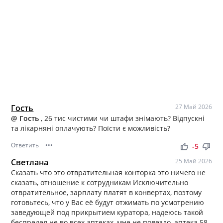
Гость
27 Май 2026
@ Гость
, 26 тис чистими чи штафи знімають? Відпускні
та лікарняні оплачують? Поїсти є можливість?
Ответить
•••
thumb_up
thumb_down
-5
Светлана
25 Май 2026
Сказать что это отвратительная конторка это ничего не
сказать, отношение к сотрудникам Исключительно
отвратительное, зарплату платят в конвертах, поэтому
готовьтесь, что у Вас её будут отжимать по усмотрению
заведующей под прикрытием куратора, надеюсь такой
беспредел не во всех аптеках, мне не повезло, аптека 58