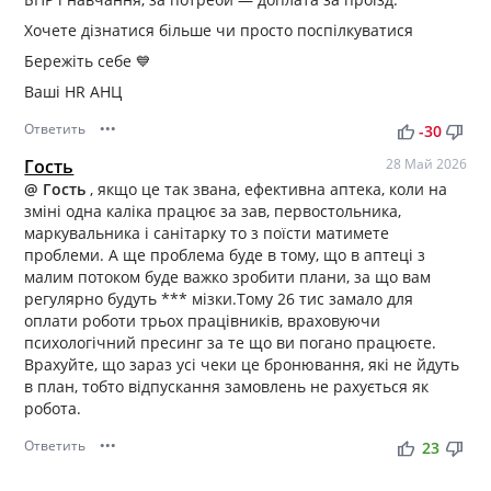
Хочете дізнатися більше чи просто поспілкуватися
Бережіть себе 💙
Ваші HR АНЦ
Ответить
•••
thumb_up
thumb_down
-30
Гость
28 Май 2026
@ Гость
, якщо це так звана, ефективна аптека, коли на
зміні одна каліка працює за зав, первостольника,
маркувальника і санітарку то з поїсти матимете
проблеми. А ще проблема буде в тому, що в аптеці з
малим потоком буде важко зробити плани, за що вам
регулярно будуть *** мізки.Тому 26 тис замало для
оплати роботи трьох працівників, враховуючи
психологічний пресинг за те що ви погано працюєте.
Врахуйте, що зараз усі чеки це бронювання, які не йдуть
в план, тобто відпускання замовлень не рахується як
робота.
Ответить
•••
thumb_up
thumb_down
23