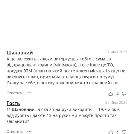
Шановний
27 Июл 2026
А це залежить скільки виторгуєшь, тобто є сума за
відпрацьовані години (мінімаока), а все інше це ТО,
продаж ВТМ (план на який росте кожен місяць, і якщо не
виконуєш план, призначають ідіоцкі курси по зуму).
Скажу за себе, в аптеку повернутися то страшний сон.
Ответить
•••
thumb_up
thumb_down
4
Гость
25 Июл 2026
@ Шановний
, а яка зп на руки виходить — 19, чи як в
адд дурять і дають 13 на руки? Чи можуть просто так
звільнити?
Ответить
•••
thumb_up
thumb_down
0