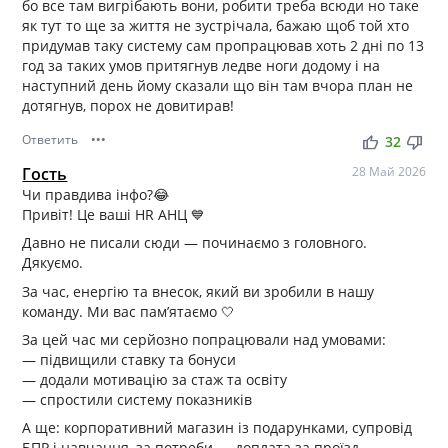
бо все там вигрібають вони, робити треба всюди но таке
як тут то ще за життя не зустрічала, бажаю щоб той хто
придумав таку систему сам пропрацював хоть 2 дні по 13
год за таких умов притягнув ледве ноги додому і на
наступний день йому сказали що він там вчора план не
дотягнув, порох не довитирав!
Ответить
•••
thumb_up
thumb_down
32
Гость
28 Май 2026
Чи правдива інфо?😂
Привіт! Це ваші HR АНЦ 💙
Давно не писали сюди — починаємо з головного.
Дякуємо.
За час, енергію та внесок, який ви зробили в нашу
команду. Ми вас пам’ятаємо 🤍
За цей час ми серйозно попрацювали над умовами:
— підвищили ставку та бонуси
— додали мотивацію за стаж та освіту
— спростили систему показників
А ще: корпоративний магазин із подарунками, супровід
БПР і навчання, за потреби — доплата за проїзд.