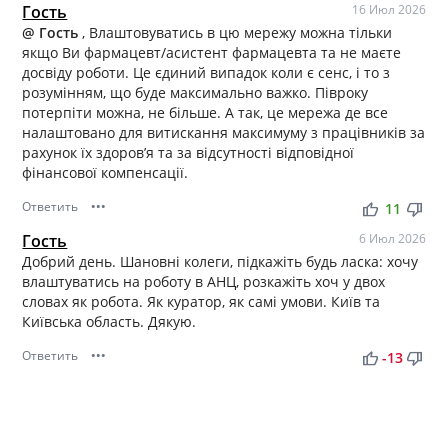
Гость
16 Июл 2026
@ Гость
, Влаштовуватись в цю мережу можна тільки
якщо Ви фармацевт/асистент фармацевта та не маєте
досвіду роботи. Це єдиний випадок коли є сенс, і то з
розумінням, що буде максимально важко. Півроку
потерпіти можна, не більше. А так, це мережа де все
налаштовано для витискання максимуму з працівників за
рахунок їх здоров’я та за відсутності відповідної
фінансової компенсації.
Ответить
•••
thumb_up
thumb_down
11
Гость
6 Июл 2026
Добрий день. Шановні колеги, підкажіть будь ласка: хочу
влаштуватись на роботу в АНЦ, розкажіть хоч у двох
словах як робота. Як куратор, як самі умови. Київ та
Київська область. Дякую.
Ответить
•••
thumb_up
thumb_down
-13