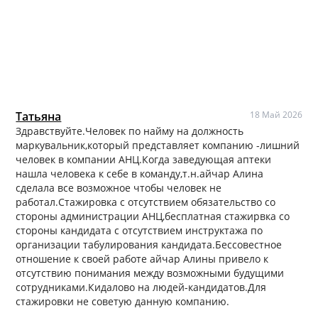
Татьяна
18 Май 2026
Здравствуйте.Человек по найму на должность
маркувальник,который представляет компанию -лишний
человек в компании АНЦ.Когда заведующая аптеки
нашла человека к себе в команду,т.н.айчар Алина
сделала все возможное чтобы человек не
работал.Стажировка с отсутствием обязательство со
стороны администрации АНЦ,бесплатная стажирвка со
стороны кандидата с отсутствием инструктажа по
организации табулирования кандидата.Бессовестное
отношение к своей работе айчар Алины привело к
отсутствию понимания между возможными будущими
сотрудниками.Кидалово на людей-кандидатов.Для
стажировки не советую данную компанию.