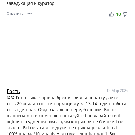
заведующая и куратор.
Ответить
•••
thumb_up
thumb_down
18
Гость
12 Мар 2026
@
@ Гость
, яка чарівна брехня, ви для початку дайте
хоть 20 хвилин поїсти фармацевту за 13-14 годин роботи
хоть один раз. Обід взагалі не передбачений. Ви не
шановна жіночко менше фантазуйте і не давайте свої
оціночні судження тим людям котрих ви не бачили і не
знаєте. Всі негативні відгуки, це прикра реальність і
100% правда! Компанія у всьому = дно фармації. Ви