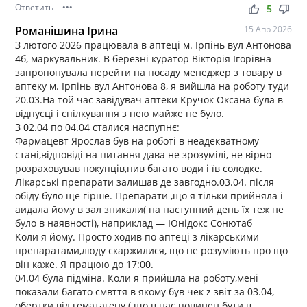
Ответить
•••
thumb_up
thumb_down
5
Романішина Ірина
15 Апр 2026
З лютого 2026 працювала в аптеці м. Ірпінь вул Антонова
4б, маркувальник. В березні куратор Вікторія Ігорівна
запропонувала перейти на посаду менеджер з товару в
аптеку м. Ірпінь вул Антонова 8, я вийшла на роботу туди
20.03.На той час завідувач аптеки Кручок Оксана була в
відпусці і спілкування з нею майже не було.
З 02.04 по 04.04 сталися наспупнє:
Фармацевт Ярослав був на роботі в неадекватному
стані,відповіді на питання дава не зрозумілі, не вірно
розраховував покупців,пив багато води і їв солодке.
Лікарські препарати залишав де завгодно.03.04. після
обіду було ще гірше. Препарати ,що я тільки прийняла і
аидала йому в зал зникали( на наступний день їх теж не
було в наявності), наприклад — Юнідокс Сонютаб
Коли я йому. Просто ходив по аптеці з лікарськими
препаратами,люду скаржилися, що не розуміють про що
він каже. Я працюю до 17:00.
04.04 була підміна. Коли я прийшла на роботу,мені
показали багато смвття в якому був чек z звіт за 03.04,
обертки від гематагену ( що в нас повинен бути в