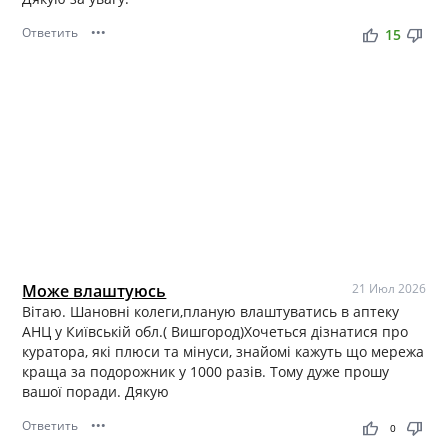
Ответить
•••
thumb_up
thumb_down
15
Може влаштуюсь
21 Июл 2026
Вітаю. Шановні колеги,планую влаштуватись в аптеку
АНЦ у Київській обл.( Вишгород)Хочеться дізнатися про
куратора, які плюси та мінуси, знайомі кажуть що мережа
краща за подорожник у 1000 разів. Тому дуже прошу
вашої поради. Дякую
Ответить
•••
thumb_up
thumb_down
0