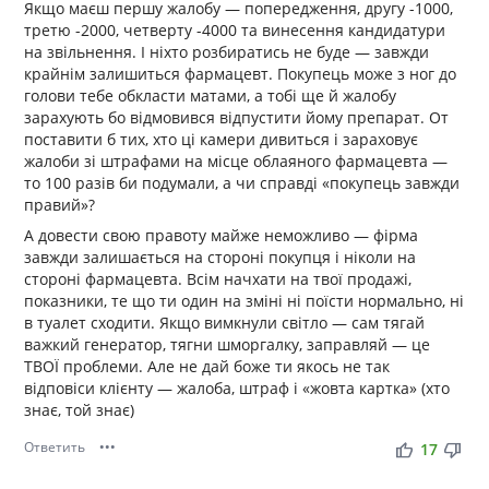
Якщо маєш першу жалобу — попередження, другу -1000,
третю -2000, четверту -4000 та винесення кандидатури
на звільнення. І ніхто розбиратись не буде — завжди
крайнім залишиться фармацевт. Покупець може з ног до
голови тебе обкласти матами, а тобі ще й жалобу
зарахують бо відмовився відпустити йому препарат. От
поставити б тих, хто ці камери дивиться і зараховує
жалоби зі штрафами на місце облаяного фармацевта —
то 100 разів би подумали, а чи справді «покупець завжди
правий»?
А довести свою правоту майже неможливо — фірма
завжди залишається на стороні покупця і ніколи на
стороні фармацевта. Всім начхати на твої продажі,
показники, те що ти один на зміні ні поїсти нормально, ні
в туалет сходити. Якщо вимкнули світло — сам тягай
важкий генератор, тягни шморгалку, заправляй — це
ТВОЇ проблеми. Але не дай боже ти якось не так
відповіси клієнту — жалоба, штраф і «жовта картка» (хто
знає, той знає)
Ответить
•••
thumb_up
thumb_down
17