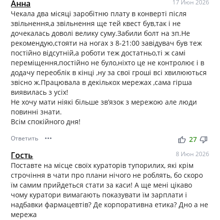
Анна
17 Июн 2026
Чекала два місяці заробітню плату в конверті після
звільнення,а звільнення ще тей квест був,так і не
дочекалась доволі велику суму.Забили болт на зп.Не
рекомендую,стояти на ногах з 8-21:00 завідувач був теж
постійно відсутній,а роботи теж достатньо,ті ж самі
переміщення,постійно не було,ніхто це не контролює і в
додачу переоблік в кінці ,ну за свої гроші всі хвилюються
звісно ж.Працювала в декількох мережах ,сама гірша
виявилась з усіх!
Не хочу мати ніякі більше звʼязок з мережою але люди
повинні знати.
Всім спокійного дня!
Ответить
•••
thumb_up
thumb_down
27
Гость
8 Июн 2026
Поставте на місце своїх кураторів тупорилих, які крім
строчіння в чати про плани нічого не роблять, бо скоро
їм самим прийдеться стати за каси! А ще мені цікаво
чому куратори вимагають показувати їм зарплати і
надбавки фармацевтів? Де корпоративна етика? Дно а не
мережа