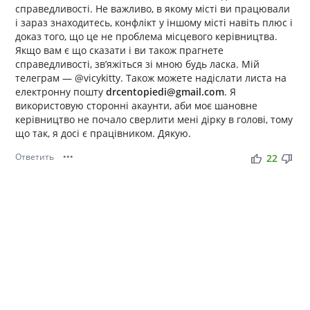
справедливості. Не важливо, в якому місті ви працювали
і зараз знаходитесь, конфлікт у іншому місті навіть плюс і
доказ того, що це не проблема місцевого керівництва.
Якщо вам є що сказати і ви також прагнете
справедливості, звʼяжіться зі мною будь ласка. Мій
телеграм — @vicykitty. Також можете надіслати листа на
електронну пошту
drcentopiedi@gmail.com
. Я
використовую сторонні акаунти, аби моє шановне
керівництво не почало сверлити мені дірку в голові, тому
що так, я досі є працівником. Дякую.
Ответить
•••
thumb_up
thumb_down
22