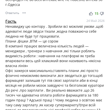
г.Одесса
Ответить
•••
thumb_up
thumb_down
15
Гость
24 Май 2026
Ненавиджу цю контору . Зробили всі можливі умови ,щоб
адекватні люди звідси тікали ,жодна поважаюча себе
людина не буде тут працювати.
Плани ,фішки ,ВТМ — це сором
В компанії працює величезна кількість людей —
менеджери , тренери з навчання ,які тільки роблять
видимість роботи : навчання на платформі як треба
впарювати весь цей хлам,який вони називають «якісна
власна лінія»
Офіс зажерся максимально,ставлять плани ,які просто
фізично неможливо виконати ,все зводиться до того,щоб
фармацевт залишав тут пів своєї зарплати аби в кінці
місяця не робили мозок завідуючі та безтолкові куратори
До речі ,про зарплати . Ви реально вважаєте ,що 26
тисяч чи адекватна оплата роботи фармацевта за 180
годин праці ? Адської праці ! Чому людина з освітою має
таку саму зарплату ,як касир супермаркету?(при всій
повазі до представників цієї професії) тобто ти маєш 13