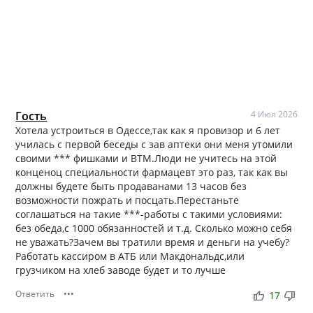
Гость
4 Июл 2026
Хотела устроиться в Одессе,так как я провизор и 6 лет
училась с первой беседы с зав аптеки они меня утомили
своими *** фишками и ВТМ.Люди не учитесь на этой
конценоц специальности фармацевт это раз, так как вы
должны будете быть продаванами 13 часов без
возможности пожрать и посцать.Перестаньте
соглашаться на такие ***-работы с такими условиями:
без обеда,с 1000 обязанностей и т.д. Сколько можно себя
не уважать?Зачем вы тратили время и деньги на учебу?
Работать кассиром в АТБ или Макдональдс,или
грузчиком на хлеб заводе будет и то лучше
Ответить
•••
thumb_up
thumb_down
17