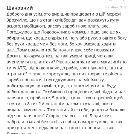
Шановний
22 Июл 2026
Доброго дня усім, хто вирішив працювати в цій мережі.
Зрозуміло, що на етапі співбесіди, вам розкажуть купу
всього, наобіцяють високу заробітною плату, але.
Погоджуюсь, що Подорожник в чомусь гірше, але це як
обирати, що краще відрізати, ногу або руку, з одного боку
без руки краще чим без ноги, бо хоч зможеш ходити,
але…Тому вважаю треба почати вже себе поважати.
Досить погоджуватись на такі умови праці, чого ви
вчепилися в ці аптеки? Рівень зарплати як в магазині (по
типу АТБ), відношення як до рабів, тож підкажіть, що ви
втратите? Невже не зрозуміло, що ви створюєте рівень
заробітної плати, і погоджуючись на мінімалку,
роботодавцю зрозуміло, що, а, нічого міняти не буду,
раби працюють. Особливо ті працівники, які віддали час
навчанню, пробачте, 5 років, і гроші…купа грошей, щоб
стояти за 8 тис.? А останнім часом то узагалі, чисто
видача замовлень. Тож запитайте себе, цього ви бажали
під час навчання? Скоріше за все — ні. Люди яких
набрали взагалі без якоїсь освіти, вам зрозуміло, не так
прикро, а мені, віддавши час, гроші та нерви — так.
Дякую за увагу.