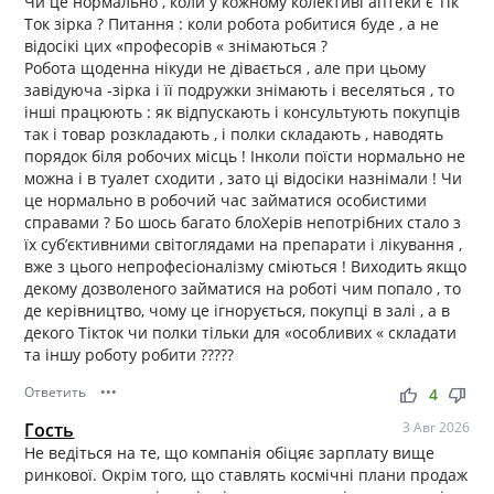
Чи це нормально , коли у кожному колективі аптеки є Тік
Ток зірка ? Питання : коли робота робитися буде , а не
відосікі цих «професорів « знімаються ?
Робота щоденна нікуди не дівається , але при цьому
завідуюча -зірка і її подружки знімають і веселяться , то
інші працюють : як відпускають і консультують покупців
так і товар розкладають , і полки складають , наводять
порядок біля робочих місць ! Інколи поїсти нормально не
можна і в туалет сходити , зато ці відосіки назнімали ! Чи
це нормально в робочий час займатися особистими
справами ? Бо шось багато блоХерів непотрібних стало з
їх субʼєктивними світоглядами на препарати і лікування ,
вже з цього непрофесіоналізму сміються ! Виходить якщо
декому дозволеного займатися на роботі чим попало , то
де керівництво, чому це ігнорується, покупці в залі , а в
декого Тікток чи полки тільки для «особливих « складати
та іншу роботу робити ?????
Ответить
•••
thumb_up
thumb_down
4
Гость
3 Авг 2026
Не ведіться на те, що компанія обіцяє зарплату вище
ринкової. Окрім того, що ставлять космічні плани продаж