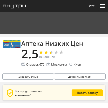
menu
РУС
Аптека Низких Цен
2.5
★
★
★
★
★
★
★
★
★
★
163
оценок
comment
enterprise
location_on
Отзывы:
676
Медицина
Киев
Добавить отзыв
Добавить зарплату
verified_user
Вы представитель
Подать заявку
компании?