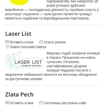
підприємство, яке напротязі 20
років успішно здійснює
виробничо — господарську діяльність, приймає участь у
реалізації соціально — культурних проектів громад і
являється надійним та відповідальним партнером.
Laser List
comment
enterprise
Оставить отзыв
Услуги, разное
location_on
Львов
Николаев
Одесса
,
,
Мережа студій лазерної епіляціі
в Україні Працюємо на нових,
сучасних, потужних,
сертифікованих, діодних
лазерах Надаємо послуги з
видалення небажаного волосся на якісному обладнанні
за доступними цінами.
Zlata Pech
comment
enterprise
Оставить отзыв
Гостиницы, рестораны, кафе