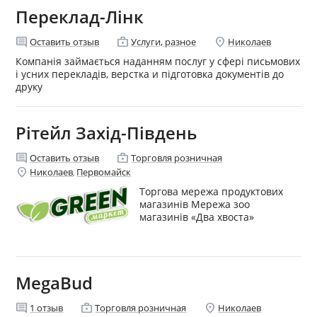
Переклад-Лінк
comment
enterprise
location_on
Оставить отзыв
Услуги, разное
Николаев
Компанія займається наданням послуг у сфері письмових
і усних перекладів, верстка и підготовка документів до
друку
Рітейл Захід-Південь
comment
enterprise
Оставить отзыв
Торговля розничная
location_on
Николаев
Первомайск
,
Торгова мережа продуктових
магазинів Мережа зоо
магазинів «Два хвоста»
MegaBud
comment
enterprise
location_on
1
отзыв
Торговля розничная
Николаев