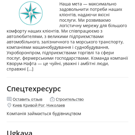
Наша мета — максимально
задовольнити потреби наших
клієнтів, надаючи якісні
послуги. Ми розвиваємо
логістичну мережу для більшого
комфорту наших клієнтів. Ми співпрацюємо з
автолюбителями, з великими підприємствами
автомобільного, залізничного та морського транспорту,
компаніями машинобудування і суднобудування,
Укроборонпром, підприємствами торгівлі та сфери
послуг, фермерськими господарствами. Команда компанії
Кворум-Нафта — це чуйні, уважні і амбітні люди,
справжні […]
Спецтехресурс
comment
enterprise
Оставить отзыв
Строительство
location_on
Киев
Кривой Рог
Николаев
,
,
Компанія займається будівництвом
Ugkava