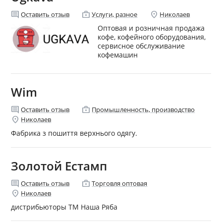
comment
enterprise
location_on
Оставить отзыв
Услуги, разное
Николаев
Оптовая и розничная продажа
кофе, кофейного оборудования,
сервисное обслуживание
кофемашин
Wim
comment
enterprise
Оставить отзыв
Промышленность, производство
location_on
Николаев
Фабрика з пошиття верхнього одягу.
Золотой Естамп
comment
enterprise
Оставить отзыв
Торговля оптовая
location_on
Николаев
дистрибьюторы ТМ Наша Ряба