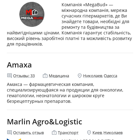
Компанія «MegaBud» —
міжнародна компанія, мережа
сучасних гіпермаркетів, де Ви
знайдете товари, необхідні для
ремонту та будівництва за
найвигіднішими цінами. Компанія гарантує cтабільність,
високий рівень заробітної платні та можливість розвитку
для працівників.
Amaxa
comment
enterprise
location_on
Отзывы:
33
Медицина
Николаев
Одесса
,
Амакса — фармацевтическая компания,
специализирующфаяся на продукции для онкологии,
гематологии, неонатологии и широком круге
безрецептурных препаратов.
Marlin Agro&Logistic
comment
enterprise
location_on
Оставить отзыв
Транспорт
Киев
Николаев
,