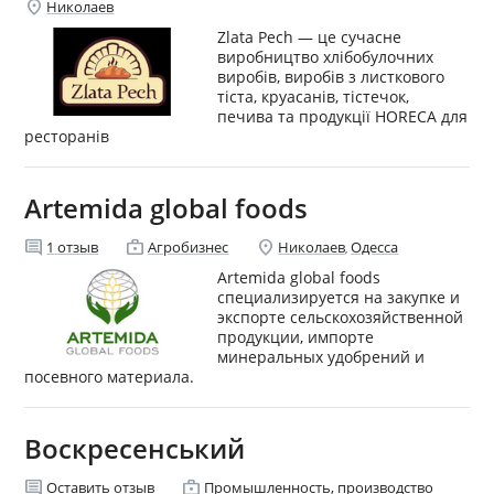
location_on
Николаев
Zlata Pech — це сучасне
виробництво хлібобулочних
виробів, виробів з листкового
тіста, круасанів, тістечок,
печива та продукції HORECA для
ресторанів
Artemida global foods
comment
enterprise
location_on
1
отзыв
Агробизнес
Николаев
Одесса
,
Artemida global foods
специализируется на закупке и
экспорте сельскохозяйственной
продукции, импорте
минеральных удобрений и
посевного материала.
Воскресенський
comment
enterprise
Оставить отзыв
Промышленность, производство