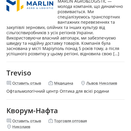
MARLIN AGRO&LOGISTIC —
молода компанія, що динамічно
розвивається. Ми
спеціалізуємось транспортних
вантажних перевезеннях та
закупівлі зернових, олійних та інших культур від
сільгоспвиробників з усіх регіонів України.
Використовуючи власний автопарк, ми забезпечуємо
швидку та надійну доставку товарів. Компанія була
заснована у місті Маріуполь понад 5 років тому, а після
успішного розвитку у цьому регіоні, відновила свою […]
Treviso
comment
enterprise
location_on
Оставить отзыв
Медицина
Львов
Николаев
,
Офтальмологічний центр Оптика для всієї родини
Кворум-Нафта
comment
enterprise
Оставить отзыв
Торговля оптовая
location_on
Николаев