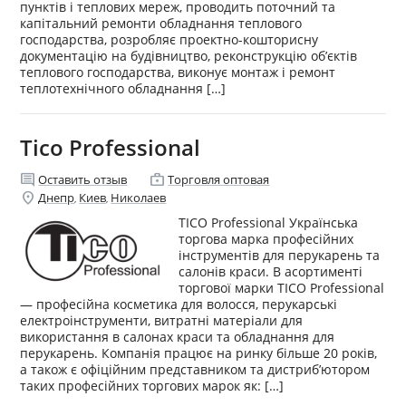
пунктів і теплових мереж, проводить поточний та
капітальний ремонти обладнання теплового
господарства, розробляє проектно-кошторисну
документацію на будівництво, реконструкцію об’єктів
теплового господарства, виконує монтаж і ремонт
теплотехнічного обладнання […]
Tico Professional
comment
enterprise
Оставить отзыв
Торговля оптовая
location_on
Днепр
Киев
Николаев
,
,
TICO Professional Українська
торгова марка професійних
інструментів для перукарень та
салонів краси. В асортименті
торгової марки TICO Professional
— професійна косметика для волосся, перукарські
електроінструменти, витратні матеріали для
використання в салонах краси та обладнання для
перукарень. Компанія працює на ринку більше 20 років,
а також є офіційним представником та дистриб’ютором
таких професійних торгових марок як: […]