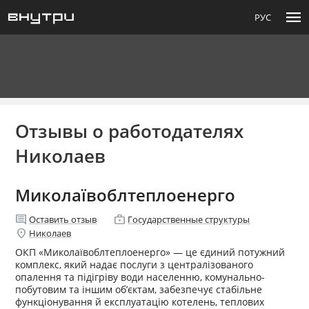
menu
РУС
Отзывы о работодателях
Николаев
Миколаївоблтеплоенерго
comment
enterprise
Оставить отзыв
Государственные структуры
location_on
Николаев
ОКП «Миколаївоблтеплоенерго» — це єдиний потужний
комплекс, який надає послуги з централізованого
опалення та підігріву води населенню, комунально-
побутовим та іншим об’єктам, забезпечує стабільне
функціонування й експлуатацію котелень, теплових