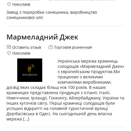
location_on
Николаев
Завод з переробки соняшника, виробництво
соняшникової олії
Мармеладний Джек
comment
enterprise
Оставить отзыв
Торговля розничная
location_on
Николаев
Українська мережа крамниць
солодощів «Мармеладний Джек»
з європейським продуктом.Ми
працюємо з великими
компаніями-виробниками,
досвід яких складає більш ніж 100 років. В наших
крамницях представлена продукція з Іспанії, Італії,
Німеччини, Ірландії, Гонконгу, Айзербайджану, України та
інших куточків світу. Перші крамниці солодощів були
успішно відкритті на головній туристичній вулиці
Дерібасівська в Одесі. На сьогоднішній день власна
мережа […]