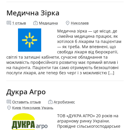
Медична Зірка
comment
enterprise
location_on
1
отзыв
Медицина
Николаев
Медична зірка — це місце, де
сімейна медицина працює, як
хотілося б лікарям та пацієнтам
— як треба. Ми впевнені, що
свобода лікаря від бюрократії,
світлі та затишні кабінети, сучасне обладнання та
можливість професійного розвитку має прямий вплив і
на пацієнта. Пацієнти так само отримують безкоштовні
послуги лікаря, але тепер без черг і з можливістю […]
Дукра Агро
comment
enterprise
Оставить отзыв
Агробизнес
location_on
Киев
Николаев
Умань
,
,
ТОВ «ДУКРА АГРО» 20 років на
аграрному ринку України.
Провідне сільськогосподарське