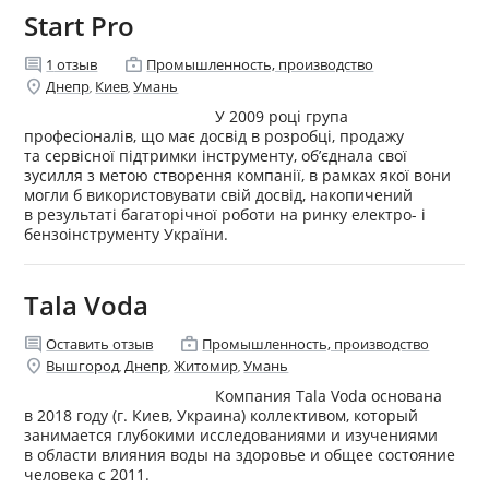
Start Pro
comment
enterprise
1
отзыв
Промышленность, производство
location_on
Днепр
Киев
Умань
,
,
У 2009 році група
професіоналів, що має досвід в розробці, продажу
та сервісної підтримки інструменту, об’єднала свої
зусилля з метою створення компанії, в рамках якої вони
могли б використовувати свій досвід, накопичений
в результаті багаторічної роботи на ринку електро- і
бензоінструменту України.
Tala Voda
comment
enterprise
Оставить отзыв
Промышленность, производство
location_on
Вышгород
Днепр
Житомир
Умань
,
,
,
Компания Tala Voda основана
в 2018 году (г. Киев, Украина) коллективом, который
занимается глубокими исследованиями и изучениями
в области влияния воды на здоровье и общее состояние
человека с 2011.