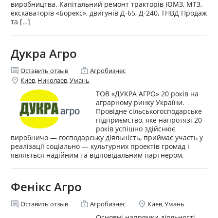
виробництва. Капітальний ремонт тракторів ЮМЗ, МТЗ,
екскаваторів «Борекс», двигунів Д-65, Д-240, ТНВД Продаж
та […]
Дукра Агро
comment
enterprise
Оставить отзыв
Агробизнес
location_on
Киев
Николаев
Умань
,
,
ТОВ «ДУКРА АГРО» 20 років на
аграрному ринку України.
Провідне сільськогосподарське
підприємство, яке напротязі 20
років успішно здійснює
виробничо — господарську діяльність, приймає участь у
реалізації соціально — культурних проектів громад і
являється надійним та відповідальним партнером.
Фенікс Агро
comment
enterprise
location_on
Оставить отзыв
Агробизнес
Киев
Умань
,
Основні напрямки діяльності