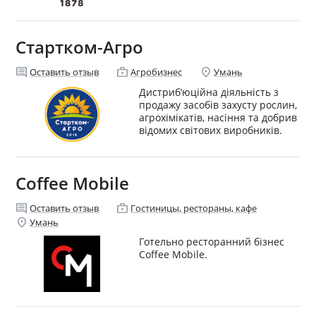
Стартком-Агро
comment
enterprise
location_on
Оставить отзыв
Агробизнес
Умань
Дистриб’юційна діяльність з
продажу засобів захусту рослин,
агрохімікатів, насіння та добрив
відомих світових виробників.
Coffee Mobile
comment
enterprise
Оставить отзыв
Гостиницы, рестораны, кафе
location_on
Умань
Готельно ресторанний бізнес
Coffee Mobile.