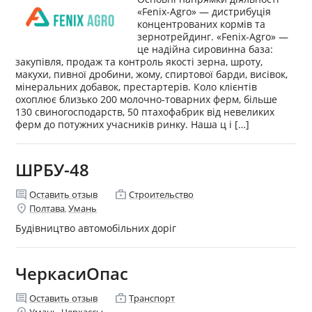
«Fenix-Agro» — дистрибуція
концентрованих кормів та
зернотрейдинг. «Fenix-Agrо» —
це надійна сировинна база:
закупівля, продаж та контроль якості зерна, шроту,
макухи, пивної дробини, жому, спиртової барди, висівок,
мінеральних добавок, престартерів. Коло клієнтів
охоплює близько 200 молочно-товарних ферм, більше
130 свиногосподарств, 50 птахофабрик від невеликих
ферм до потужних учасників ринку. Наша ц і […]
ШРБУ-48
comment
enterprise
Оставить отзыв
Строительство
location_on
Полтава
Умань
,
Будівництво автомобільних доріг
ЧеркасиОпас
comment
enterprise
Оставить отзыв
Транспорт
location_on
Умань
Черкассы