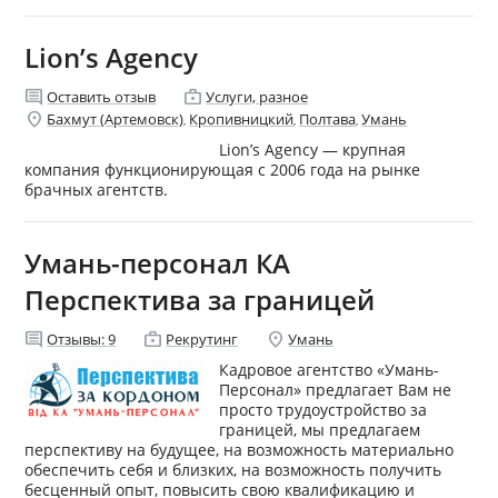
Lion’s Agency
comment
enterprise
Оставить отзыв
Услуги, разное
location_on
Бахмут (Артемовск)
Кропивницкий
Полтава
Умань
,
,
,
Lion’s Agency — крупная
компания функционирующая с 2006 года на рынке
брачных агентств.
Умань-персонал КА
Перспектива за границей
comment
enterprise
location_on
Отзывы:
9
Рекрутинг
Умань
Кадровое агентство «Умань-
Персонал» предлагает Вам не
просто трудоустройство за
границей, мы предлагаем
перспективу на будущее, на возможность материально
обеспечить себя и близких, на возможность получить
бесценный опыт, повысить свою квалификацию и