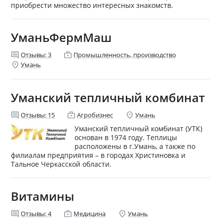
приобрести множество интересных знакомств.
УманьФермМаш
comment
enterprise
Отзывы:
3
Промышленность, производство
location_on
Умань
Уманский тепличный комбинат
comment
enterprise
location_on
Отзывы:
15
Агробизнес
Умань
Уманский тепличный комбинат (УТК)
основан в 1974 году. Теплицы
расположены в г.Умань, а также по
филиалам предприятия – в городах Христиновка и
Тальное Черкасской области.
Витамины
comment
enterprise
location_on
Отзывы:
4
Медицина
Умань