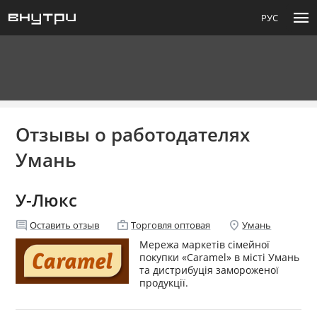
menu
РУС
Отзывы о работодателях
Умань
У-Люкс
comment
enterprise
location_on
Оставить отзыв
Торговля оптовая
Умань
Мережа маркетів сімейної
покупки «Caramel» в місті Умань
та дистрибуція замороженої
продукції.