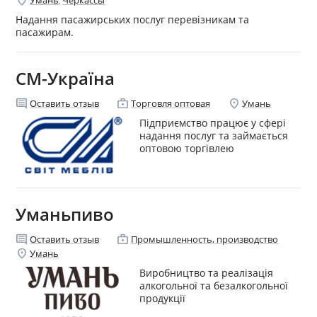
,
Надання пасажирських послуг перевізникам та
пасажирам.
СМ-Україна
comment
enterprise
location_on
Оставить отзыв
Торговля оптовая
Умань
Підприємство працює у сфері
надання послуг та займається
оптовою торгівлею
Уманьпиво
comment
enterprise
Оставить отзыв
Промышленность, производство
location_on
Умань
Виробництво та реалізація
алкогольної та безалкогольної
продукції