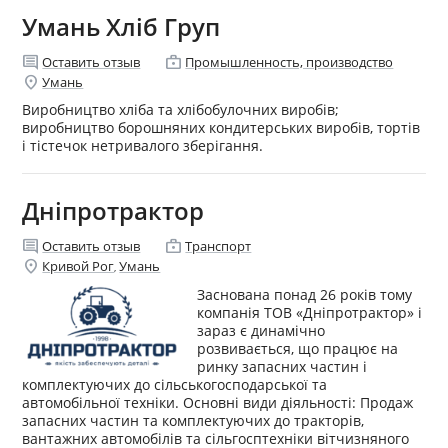
Умань Хліб Груп
comment
enterprise
Оставить отзыв
Промышленность, производство
location_on
Умань
Виробництво хліба та хлібобулочних виробів;
виробництво борошняних кондитерських виробів, тортів
і тістечок нетривалого зберігання.
Дніпротрактор
comment
enterprise
Оставить отзыв
Транспорт
location_on
Кривой Рог
Умань
,
Заснована понад 26 років тому
компанія ТОВ «Дніпротрактор» і
зараз є динамічно
розвивається, що працює на
ринку запасних частин і
комплектуючих до сільськогосподарської та
автомобільної техніки. Основні види діяльності: Продаж
запасних частин та комплектуючих до тракторів,
вантажних автомобілів та сільгосптехніки вітчизняного