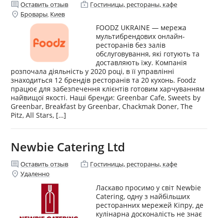
comment
enterprise
Оставить отзыв
Гостиницы, рестораны, кафе
location_on
Бровары
Киев
,
FOODZ UKRAINE — мережа
мультибрендових онлайн-
ресторанів без залів
обслуговування, які готують та
доставляють їжу. Компанія
розпочала діяльність у 2020 році, в її управлінні
знаходиться 12 брендів ресторанів та 20 кухонь. Foodz
працює для забезпечення клієнтів готовим харчуванням
найвищої якості. ​Наші бренди: Greenbar Cafe, Sweets by
Greenbar, Breakfast by Greenbar, Chackmak Doner, The
Pitz, All Stars, […]
Newbie Catering Ltd
comment
enterprise
Оставить отзыв
Гостиницы, рестораны, кафе
location_on
Удаленно
Ласкаво просимо у світ Newbie
Catering, одну з найбільших
ресторанних мережей Кіпру, де
кулінарна досконалість не знає