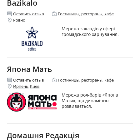
Bazikalo
comment
enterprise
Оставить отзыв
Гостиницы, рестораны, кафе
location_on
Ровно
Мережа закладів у сфері
громадського харчування.
Япона Мать
comment
enterprise
Оставить отзыв
Гостиницы, рестораны, кафе
location_on
Ирпень
Киев
,
Мережа рол-барів «Япона
Мати», що динамічно
розвивається.
Домашня Редакція