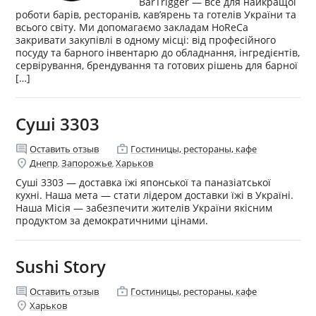
BarTrigger — все для найкращої
роботи барів, ресторанів, кав’ярень та готелів України та
всього світу. Ми допомагаємо закладам HoReCa
закривати закупівлі в одному місці: від професійного
посуду та барного інвентарю до обладнання, інгредієнтів,
сервірування, брендування та готових рішень для барної
[…]
Суші 3303
comment
enterprise
Оставить отзыв
Гостиницы, рестораны, кафе
location_on
Днепр
Запорожье
Харьков
,
,
Суші 3303 — доставка їжі японської та паназіатської
кухні. Наша мета — стати лідером доставки їжі в Україні.
Наша Місія — забезпечити жителів України якісним
продуктом за демократичними цінами.
Sushi Story
comment
enterprise
Оставить отзыв
Гостиницы, рестораны, кафе
location_on
Харьков