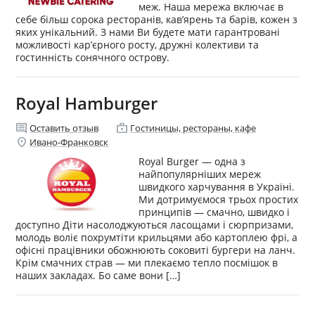
меж. Наша мережа включає в
себе більш сорока ресторанів, кав’ярень та барів, кожен з
яких унікальний. З нами Ви будете мати гарантровані
можливості кар’єрного росту, дружні колективи та
гостинність сонячного острову.
Royal Hamburger
comment
enterprise
Оставить отзыв
Гостиницы, рестораны, кафе
location_on
Ивано-Франковск
Royal Burger — одна з
найпопулярніших мереж
швидкого харчування в Україні.
Ми дотримуємося трьох простих
принципів — смачно, швидко і
доступно Діти насолоджуються ласощами і сюрпризами,
молодь воліє похрумтіти крильцями або картоплею фрі, а
офісні працівники обожнюють соковиті бургери на ланч.
Крім смачних страв — ми плекаємо тепло посмішок в
наших закладах. Бо саме вони […]