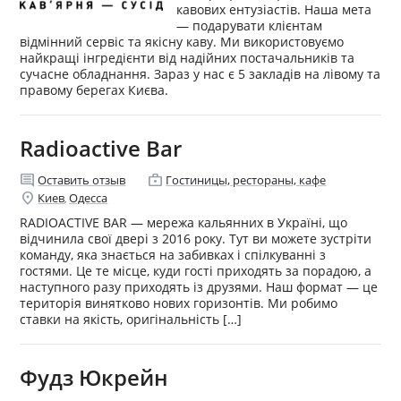
кавових ентузіастів. Наша мета
— подарувати клієнтам
відмінний сервіс та якісну каву. Ми використовуємо
найкращі інгредієнти від надійних постачальників та
сучасне обладнання. Зараз у нас є 5 закладів на лівому та
правому берегах Києва.
Radioactive Bar
comment
enterprise
Оставить отзыв
Гостиницы, рестораны, кафе
location_on
Киев
Одесса
,
RADIOACTIVE BAR — мережа кальянних в Україні, що
відчинила свої двері з 2016 року. Тут ви можете зустріти
команду, яка знається на забивках і спілкуванні з
гостями. Це те місце, куди гості приходять за порадою, а
наступного разу приходять із друзями. Наш формат — це
територія винятково нових горизонтів. Ми робимо
ставки на якість, оригінальність […]
Фудз Юкрейн