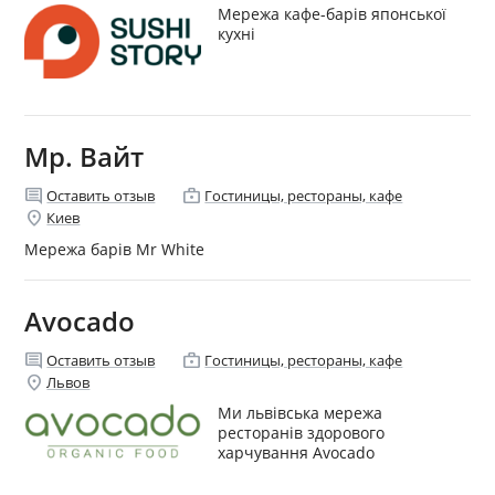
Мережа кафе-барів японської
кухні
Мр. Вайт
comment
enterprise
Оставить отзыв
Гостиницы, рестораны, кафе
location_on
Киев
Мережа барів Mr White
Avocado
comment
enterprise
Оставить отзыв
Гостиницы, рестораны, кафе
location_on
Львов
Ми львівська мережа
ресторанів здорового
харчування Avocado