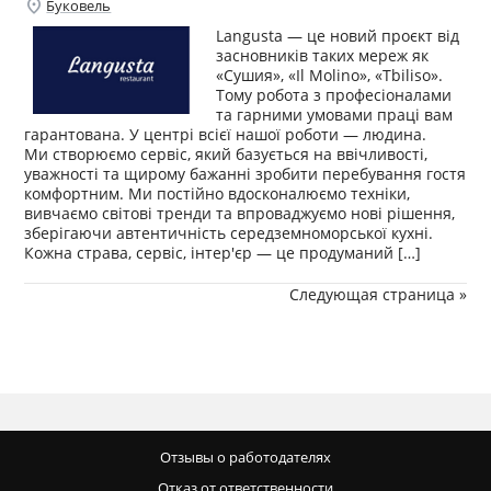
location_on
Буковель
Langusta — це новий проєкт від
засновників таких мереж як
«Сушия», «Il Molino», «Tbiliso».
Тому робота з професіоналами
та гарними умовами праці вам
гарантована. У центрі всієї нашої роботи — людина.
Ми створюємо сервіс, який базується на ввічливості,
уважності та щирому бажанні зробити перебування гостя
комфортним. Ми постійно вдосконалюємо техніки,
вивчаємо світові тренди та впроваджуємо нові рішення,
зберігаючи автентичність середземноморської кухні.
Кожна страва, сервіс, інтер'єр — це продуманий […]
Следующая страница »
Отзывы о работодателях
Отказ от ответственности