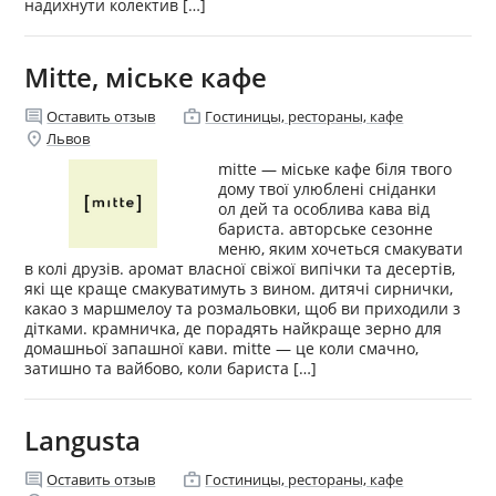
надихнути колектив […]
Mitte, міське кафе
comment
enterprise
Оставить отзыв
Гостиницы, рестораны, кафе
location_on
Львов
mitte — міське кафе біля твого
дому твої улюблені сніданки
ол дей та особлива кава від
бариста. авторське сезонне
меню, яким хочеться смакувати
в колі друзів. аромат власної свіжої випічки та десертів,
які ще краще смакуватимуть з вином. дитячі сирнички,
какао з маршмелоу та розмальовки, щоб ви приходили з
дітками. крамничка, де порадять найкраще зерно для
домашньої запашної кави. mitte — це коли смачно,
затишно та вайбово, коли бариста […]
Langusta
comment
enterprise
Оставить отзыв
Гостиницы, рестораны, кафе