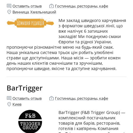
comment
enterprise
Оставить отзыв
Гостиницы, рестораны, кафе
location_on
Винница
Хмельницкий
,
Ми заклад швидкого харчування
з форматом шведської лінії, що
вже налічує 6 затишних
закладів! Ми поєднуємо смаки
Європи та рідної України,
пропонуючи різноманітне меню на будь-який смак.
Наша унікальна система трьох цін робить улюблені
страви ще доступнішими. Наша місія — зробити кожен
день наших клієнтів смачнішим та зручнішим,
пропонуючи швидке, якісне та доступне харчування.
BarTrigger
comment
enterprise
Оставить отзыв
Гостиницы, рестораны, кафе
location_on
Киев
BarTrigger (F&B Trigger Group) —
комплексний постачальник
товарів для барів, ресторанів,
готелів і кав’ярень Компания