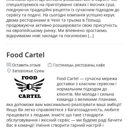
спеціалізуємося на приготуванні свіжих і якісних суші,
поєднуючи традиційні рецепти із сучасним підходом до
сервісу та подачі. На сьогодні компанія успішно керує
двома ресторанами в Чехії та трьома в Польщі,
продовжуючи активно розширювати свою присутність
на європейському ринку. Ми впевнено зростаємо,
відкриваємо нові заклади та посилюємо […]
Food Cartel
comment
enterprise
Оставить отзыв
Гостиницы, рестораны, кафе
location_on
Запорожье
Сумы
,
Food Cartel — сучасна мережа
доставки з класним сервісом і
нормальним підходом до
клієнтів. Ми молода і сильна
команда з великими планами,
яка допоможе вам максимально реалізувати ваші амбіції!
Якщо Ви легко справляєтеся з багатозадачність, любите
працювати з людьми, знаєте що таке стандарти
обслуговування і якісний сервіс — ми будемо раді бачити
Вас в команді! Уміння створити гарний настрій і