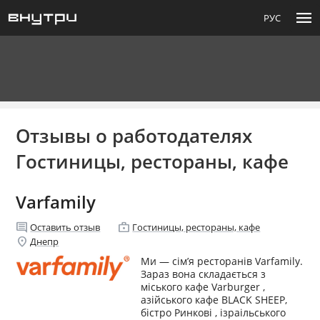
menu
РУС
Отзывы о работодателях
Гостиницы, рестораны, кафе
Varfamily
comment
enterprise
Оставить отзыв
Гостиницы, рестораны, кафе
location_on
Днепр
Ми — сім’я ресторанів Varfamily.
Зараз вона складається з
міського кафе Varburger ,
азійського кафе BLACK SHEEP,
бістро Ринкові , ізраільського