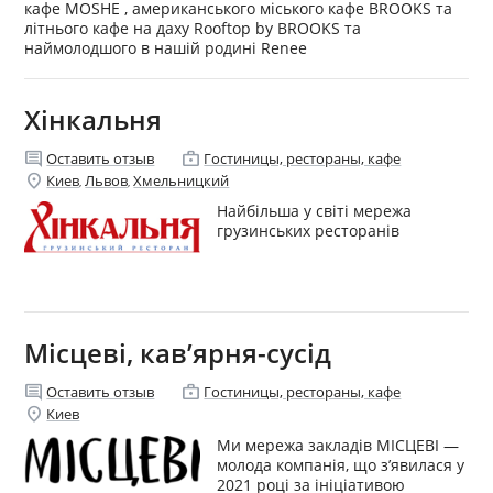
кафе MOSHE , американського міського кафе BROOKS та
літнього кафе на даху Rooftop by BROOKS та
наймолодшого в нашій родині Renee
Хінкальня
comment
enterprise
Оставить отзыв
Гостиницы, рестораны, кафе
location_on
Киев
Львов
Хмельницкий
,
,
Найбільша у світі мережа
грузинських ресторанів
Місцеві, кав’ярня-сусід
comment
enterprise
Оставить отзыв
Гостиницы, рестораны, кафе
location_on
Киев
Ми мережа закладів МІСЦЕВІ —
молода компанія, що з’явилася у
2021 році за ініціативою