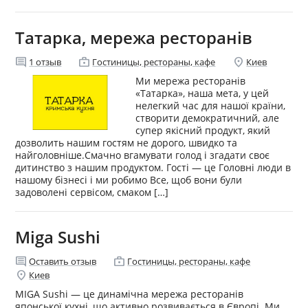
Татарка, мережа ресторанів
comment
enterprise
location_on
1
отзыв
Гостиницы, рестораны, кафе
Киев
Ми мережа ресторанів
«Татарка», наша мета, у цей
нелегкий час для нашої країни,
створити демократичний, але
супер якісний продукт, який
дозволить нашим гостям не дорого, швидко та
найголовніше.Смачно вгамувати голод і згадати своє
дитинство з нашим продуктом. Гості — це Головні люди в
нашому бізнесі і ми робимо Все, щоб вони були
задоволені сервісом, смаком […]
Miga Sushi
comment
enterprise
Оставить отзыв
Гостиницы, рестораны, кафе
location_on
Киев
MIGA Sushi — це динамічна мережа ресторанів
японської кухні, що активно розвивається в Європі. Ми