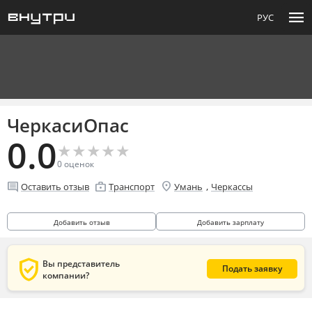
menu
РУС
ЧеркасиОпас
0.0
★
★
★
★
★
★
★
★
★
★
0
оценок
location_on
comment
enterprise
,
Оставить отзыв
Транспорт
Умань
Черкассы
Добавить отзыв
Добавить зарплату
verified_user
Вы представитель
Подать заявку
компании?