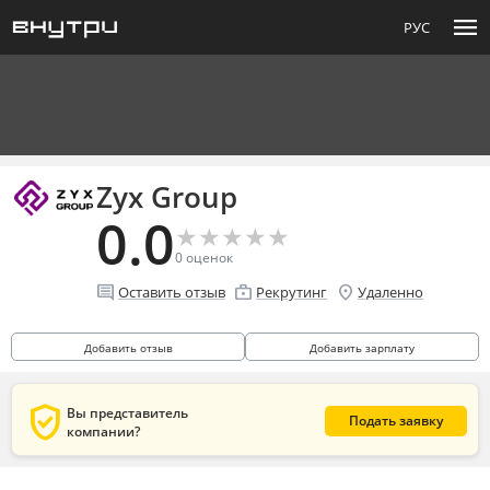
menu
РУС
Zyx Group
0.0
★
★
★
★
★
★
★
★
★
★
0
оценок
comment
enterprise
location_on
Оставить отзыв
Рекрутинг
Удаленно
Добавить отзыв
Добавить зарплату
verified_user
Вы представитель
Подать заявку
компании?