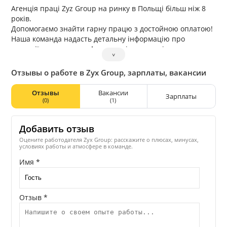
Агенція праці Zyz Group на ринку в Польщі більш ніж 8
років.
Допомогаємо знайти гарну працю з достойною оплатою!
Наша команда надасть детальну інформацію про
вакансії, допоможе в оформленні документів, надасть
˅
житло та опікується Вами с початку і до кінця співпраці.
Отзывы о работе в Zyx Group, зарплаты, вакансии
Отзывы
Вакансии
Зарплаты
(0)
(1)
Добавить отзыв
Оцените работодателя Zyx Group: расскажите о плюсах, минусах,
условиях работы и атмосфере в команде.
Имя *
Отзыв *