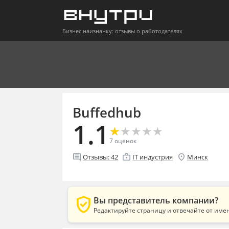
Бизнес наизнанку: отзывы о работодателях
Buffedhub
1.1
★
★
★
★
★
★
★
★
★
★
7
оценок
comment
enterprise
location_on
Отзывы:
42
IT индустрия
Минск
verified_user
Вы представитель компании?
Редактируйте страницу и отвечайте от име