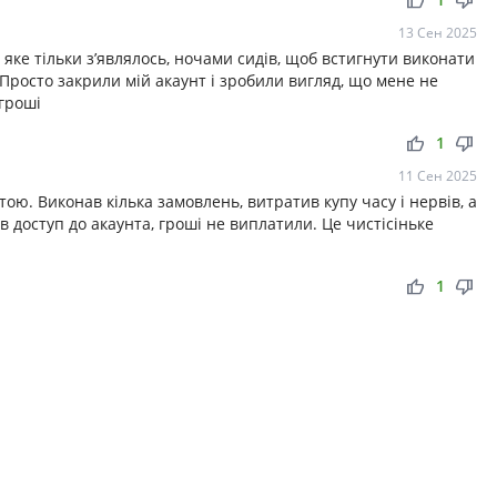
thumb_up
thumb_down
13 Сен 2025
яке тільки з’являлось, ночами сидів, щоб встигнути виконати
 Просто закрили мій акаунт і зробили вигляд, що мене не
 гроші
thumb_up
thumb_down
1
11 Сен 2025
ою. Виконав кілька замовлень, витратив купу часу і нервів, а
ав доступ до акаунта, гроші не виплатили. Це чистісіньке
thumb_up
thumb_down
1