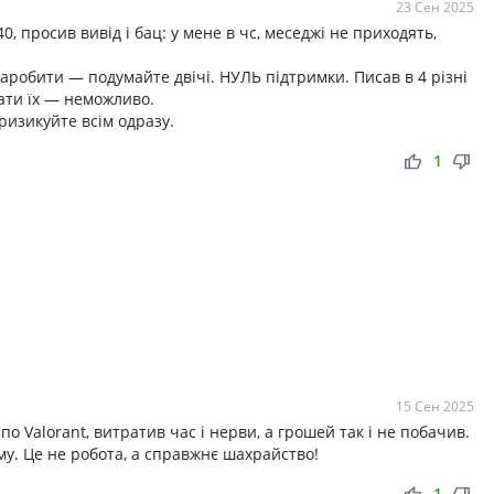
23 Сен 2025
 просив вивід і бац: у мене в чс, меседжі не приходять,
аробити — подумайте двічі. НУЛЬ підтримки. Писав в 4 різні
ати їх — неможливо.
ризикуйте всім одразу.
thumb_up
thumb_down
1
15 Сен 2025
 Valorant, витратив час і нерви, а грошей так і не побачив.
му. Це не робота, а справжнє шахрайство!
1