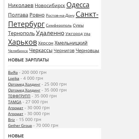
Одесса
Николаев
Новосибирск
Санкт-
Полтава
Ровно
Ростов-на-Дону
Петербург
Сумы
Симферополь
Удаленно
Тернополь
Ужгород
Уфа
Харьков
Хмельницкий
Херсон
Черкассы
Черновцы
Чернигов
Челябинск
НОВЫЕ ЗАРПЛАТЫ
- 200 000 грн
ВиЯр
- 4 000 грн
Logika
- 25 000 грн
Ортомед Холдинг
- 35 000 грн
Ортомед Холдинг
- 35 000 грн
ТЕФФГРУПП
- 27 000 грн
TAMGA
- 30 000 грн
Агромат
- 30 000 грн
Агромат
- 15 000 грн
Briz
- 70 000 грн
Gether Group
НОВЫЕ