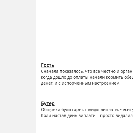
Гость
Сначала показалось, что всё честно и орга
когда дошло до оплаты начали кормить обещ
денег, и с испорченным настроением.
Бутер
Обіцянки були гарні: швидкі виплати, чесні
Коли настав день виплати – просто видалили