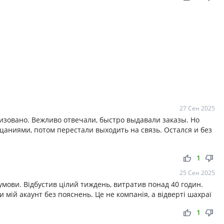
27 Сен 2025
низовано. Вежливо отвечали, быстро выдавали заказы. Но
аниями, потом перестали выходить на связь. Остался и без
thumb_up
thumb_down
1
25 Сен 2025
 умови. Відбустив цілий тиждень, витратив понад 40 годин.
 мій акаунт без пояснень. Це не компанія, а відверті шахраї
thumb_up
thumb_down
1