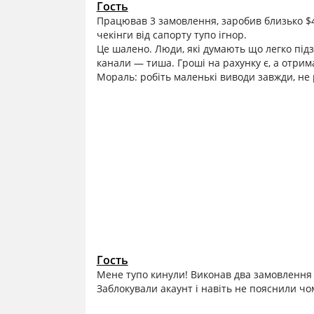
Гость
Працював 3 замовлення, заробив близько $40,
чекінги від сапорту тупо ігнор.
Це шалено. Люди, які думають що легко підз
канали — тиша. Гроші на рахунку є, а отрим
Мораль: робіть маленькі виводи завжди, не 
Гость
Мене тупо кинули! Виконав два замовлення по
Заблокували акаунт і навіть не пояснили чо