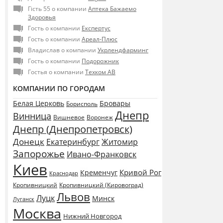
Гість 55 о компании
Аптека Бажаемо
Здоровья
Гость о компании
Експертус
Гость о компании
Ареал-Плюс
Владислав о компании
Укрлендфарминг
Гость о компании
Подорожник
Гостья о компании
Техком АВ
КОМПАНИИ ПО ГОРОДАМ
Белая Церковь
Бровары
Борисполь
Днепр
Винница
Воронеж
Вишневое
Днепр (Днепропетровск)
Донецк
Екатеринбург
Житомир
Запорожье
Ивано-Франковск
Киев
Кривой Рог
Кременчуг
Краснодар
Кропивницкий
Кропивницкий (Кировоград)
Львов
Луцк
Минск
Луганск
Москва
Нижний Новгород