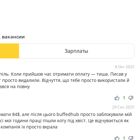
, вакансии
Зарплаты
8 Окт 2025
піль. Коли прийшов час отримати оплату — тиша. Писав у
нт просто видалили. Відчуття, що тебе просто використали й
ався на повну
thumb_up
thumb_down
1
29 Сен 2025
мати 84$, але після цього buffedhub просто заблокували мій
і мої години праці пішли коту під хвіст. Це відчувається як
 компанія їх просто вкрала
thumb_up
thumb_down
1