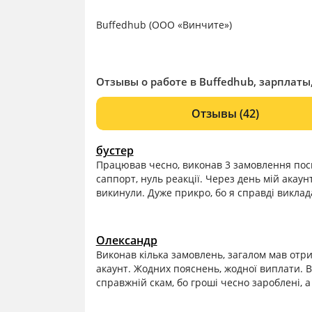
Buffedhub (ООО «Винчите»)
Отзывы о работе в Buffedhub, зарплаты
Отзывы
(42)
бустер
Працював чесно, виконав 3 замовлення пос
саппорт, нуль реакції. Через день мій акау
викинули. Дуже прикро, бо я справді виклад
Олександр
Виконав кілька замовлень, загалом мав отри
акаунт. Жодних пояснень, жодної виплати. Вс
справжній скам, бо гроші чесно зароблені, а