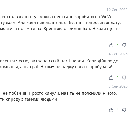
10 Сен 2025
 він сказав, що тут можна непогано заробити на WoW.
узіазм. Але коли виконав кілька бустів і попросив оплату,
дмовки, а потім тиша. Зрештою отримав бан. Ніколи ще не
thumb_up
thumb_down
1
4 Сен 2025
влення чесно, витрачав свій час і нерви. Коли дійшло до
омпанія, а шахраї. Нікому не раджу навіть пробувати!
thumb_up
thumb_down
1
3 Сен 2025
і не побачив. Просто кинули, навіть не пояснили нічого.
ти справу з такими людьми
thumb_up
thumb_down
1