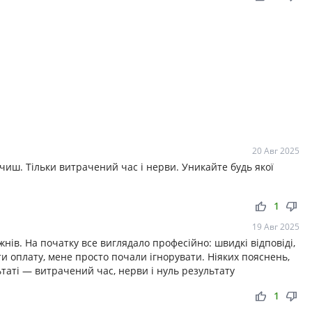
20 Авг 2025
ш. Тільки витрачений час і нерви. Уникайте будь якої
thumb_up
thumb_down
1
19 Авг 2025
нів. На початку все виглядало професійно: швидкі відповіді,
ати оплату, мене просто почали ігнорувати. Ніяких пояснень,
ьтаті — витрачений час, нерви і нуль результату
thumb_up
thumb_down
1