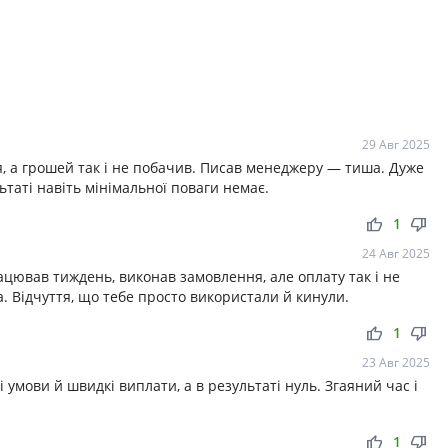
29 Авг 2025
 а грошей так і не побачив. Писав менеджеру — тиша. Дуже
ьтаті навіть мінімальної поваги немає.
thumb_up
thumb_down
1
24 Авг 2025
ював тиждень, виконав замовлення, але оплату так і не
. Відчуття, що тебе просто використали й кинули.
thumb_up
thumb_down
1
23 Авг 2025
і умови й швидкі виплати, а в результаті нуль. Згаяний час і
thumb_up
thumb_down
1