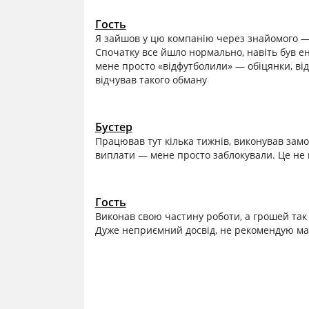
Гость
Я зайшов у цю компанію через знайомого —
Спочатку все йшло нормально, навіть був ент
мене просто «відфутболили» — обіцянки, ві
відчував такого обману
Бустер
Працював тут кілька тижнів, виконував замо
виплати — мене просто заблокували. Це не к
Гость
Виконав свою частину роботи, а грошей так 
Дуже неприємний досвід, не рекомендую ма