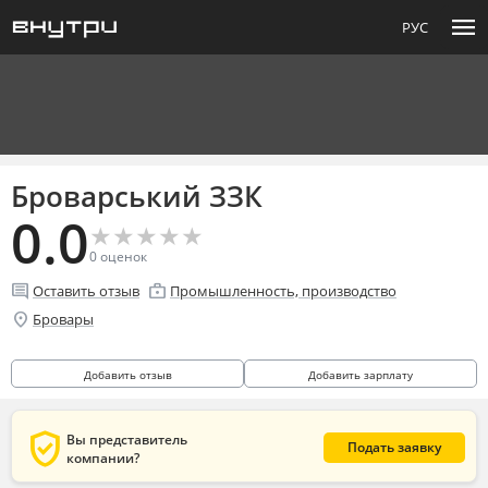
menu
РУС
Броварський ЗЗК
0.0
★
★
★
★
★
★
★
★
★
★
0
оценок
comment
enterprise
Оставить отзыв
Промышленность, производство
location_on
Бровары
Добавить отзыв
Добавить зарплату
verified_user
Вы представитель
Подать заявку
компании?