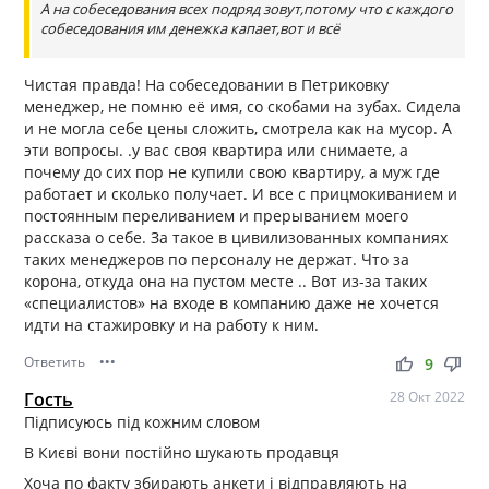
А на собеседования всех подряд зовут,потому что с каждого
собеседования им денежка капает,вот и всё
Чистая правда! На собеседовании в Петриковку
менеджер, не помню её имя, со скобами на зубах. Сидела
и не могла себе цены сложить, смотрела как на мусор. А
эти вопросы. .у вас своя квартира или снимаете, а
почему до сих пор не купили свою квартиру, а муж где
работает и сколько получает. И все с прицмокиванием и
постоянным переливанием и прерыванием моего
рассказа о себе. За такое в цивилизованных компаниях
таких менеджеров по персоналу не держат. Что за
корона, откуда она на пустом месте .. Вот из-за таких
«специалистов» на входе в компанию даже не хочется
идти на стажировку и на работу к ним.
Ответить
•••
thumb_up
thumb_down
9
Гость
28 Окт 2022
Підписуюсь під кожним словом
В Києві вони постійно шукають продавця
Хоча по факту збирають анкети і відправляють на