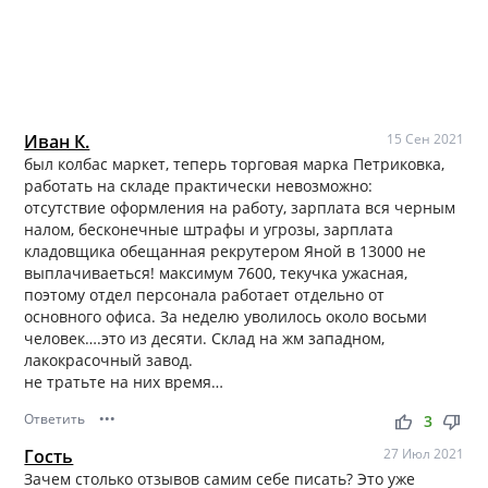
Иван К.
15 Сен 2021
был колбас маркет, теперь торговая марка Петриковка,
работать на складе практически невозможно:
отсутствие оформления на работу, зарплата вся черным
налом, бесконечные штрафы и угрозы, зарплата
кладовщика обещанная рекрутером Яной в 13000 не
выплачиваеться! максимум 7600, текучка ужасная,
поэтому отдел персонала работает отдельно от
основного офиса. За неделю уволилось около восьми
человек….это из десяти. Склад на жм западном,
лакокрасочный завод.
не тратьте на них время…
Ответить
•••
thumb_up
thumb_down
3
Гость
27 Июл 2021
Зачем столько отзывов самим себе писать? Это уже