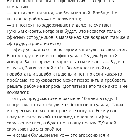
Некоторым предлагают оформить ФОП за доплату
компании;
— нет такого понятия, как больничный. Вообще. Не
вышел на работу — не получил зп;
— зп постоянно задерживают и даже не считают
нужным сказать, когда она будет. Это касается только
офисных сотрудников, в магазинах все вовремя (там же и
оф трудоустройство есть);
— офису устраивают новогодние каникулы за свой счёт.
В этом году почти весь офис гулял с 25 декабря по 8
января. За это время с зарплаты сняли часть — 3 дня с
отпуска, 3 дня за свой счёт. Возможности выйти,
поработать и заработать деньги нет, но если какая-то
проблема, то руководство может позвонить и требовать
решать рабочие вопросы (доплаты за это так никто и не
дождался);
— отпуск предусмотрен в размере 10 дней в году. В
конце года отпуск обнуляется (если не отгуляли). Также
интересная схема при просчете отпуска. Если у вас
получается за какой-то период неполная цифра,
округление всегда будет не в вашу пользу (5,9 дней
округляют до 5 спокойно)
— и самый большой минус — это агрессивная и