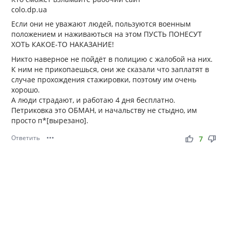
colo.dp.ua
Если они не уважают людей, пользуются военным
положением и наживаються на этом ПУСТЬ ПОНЕСУТ
ХОТЬ КАКОЕ-ТО НАКАЗАНИЕ!
Никто наверное не пойдёт в полицию с жалобой на них.
К ним не прикопаешься, они же сказали что заплатят в
случае прохождения стажировки, поэтому им очень
хорошо.
А люди страдают, и работаю 4 дня бесплатно.
Петриковка это ОБМАН, и начальству не стыдно, им
просто п*[вырезано].
Ответить
•••
thumb_up
thumb_down
7