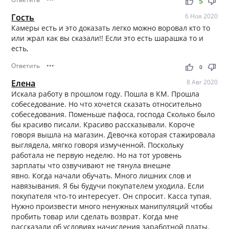
thumb_up
thumb_down
5
Гость
6 Ноя 2020
Камеры есть и это доказать легко можно воровал кто то
или жрал как вы сказали!! Если это есть шарашка то и
есть,
Ответить
•••
thumb_up
thumb_down
0
Елена
8 Авг 2020
Искала работу в прошлом году. Пошла в КМ. Прошла
собеседование. Но что хочется сказать относительно
собеседования. Поменьше пафоса, господа Сколько было
бы красиво писали. Красиво рассказывали. Короче
говоря вышла на магазин. Девочка которая стажировала
выглядела, мягко говоря измученной. Поскольку
работала не первую неделю. Но на тот уровень
зарплаты что озвучивают не тянула внешне
явно. Когда начали обучать. Много лишних слов и
навязывания. Я бы будучи покупателем уходила. Если
покупателя что-то интересует. Он спросит. Касса тупая.
Нужно произвести много ненужных манипуляций чтобы
пробить товар или сделать возврат. Когда мне
рассказали об условиях начисления заработной платы.