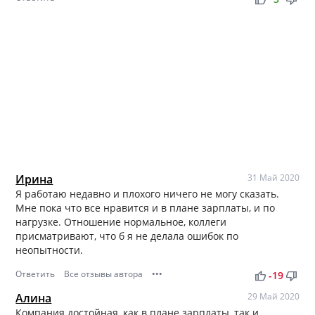
Ирина
31 Май 2020
Я работаю недавно и плохого ничего не могу сказать.
Мне пока что все нравится и в плане зарплаты, и по
нагрузке. Отношение нормальное, коллеги
присматривают, что б я не делала ошибок по
неопытности.
Ответить
Все отзывы автора
•••
thumb_up
thumb_down
-19
Алина
29 Май 2020
Компания достойная, как в плане зарплаты, так и