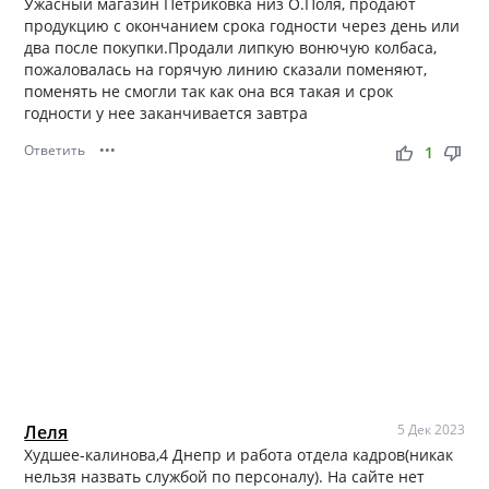
Ужасный магазин Петриковка низ О.Поля, продают
продукцию с окончанием срока годности через день или
два после покупки.Продали липкую вонючую колбаса,
пожаловалась на горячую линию сказали поменяют,
поменять не смогли так как она вся такая и срок
годности у нее заканчивается завтра
Ответить
•••
thumb_up
thumb_down
1
Леля
5 Дек 2023
Худшее-калинова,4 Днепр и работа отдела кадров(никак
нельзя назвать службой по персоналу). На сайте нет