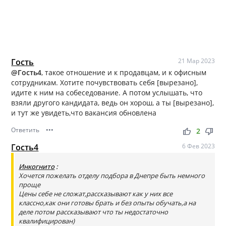
Гость
21 Мар 2023
@Гость4
, такое отношение и к продавцам, и к офисным
сотрудникам. Хотите почувствовать себя [вырезано],
идите к ним на собеседование. А потом услышать, что
взяли другого кандидата, ведь он хорош, а ты [вырезано],
и тут же увидеть,что вакансия обновлена
Ответить
•••
thumb_up
thumb_down
2
Гость4
6 Фев 2023
Инкогнито
:
Хочется пожелать отделу подбора в Днепре быть немного
проще
Цены себе не сложат,рассказывают как у них все
классно,как они готовы брать и без опыты обучать,а на
деле потом рассказывают что ты недостаточно
квалифицирован)