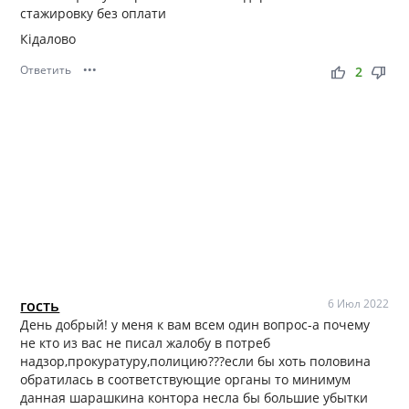
стажировку без оплати
Кідалово
Ответить
•••
thumb_up
thumb_down
2
гость
6 Июл 2022
День добрый! у меня к вам всем один вопрос-а почему
не кто из вас не писал жалобу в потреб
надзор,прокуратуру,полицию???если бы хоть половина
обратилась в соответствующие органы то минимум
данная шарашкина контора несла бы большие убытки