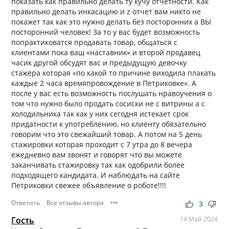
показать как правильно делать ту кучу отчётности. Как
правильно делать инкасацию и z отчет вам никто не
покажет так как это нужно делать без посторонних а ВЫ
посторонний человек! За то у вас будет возможность
попрактиковатся продавать товар, общаться с
клиентами пока ваш «наставник» и второй продавец
часик другой обсудят вас и предыдущую девочку
стажёра которая «по какой то причине виходила плакать
каждые 2 часа времяпровождение в Петриковке». А
после у вас есть возможность послушать нравоучения о
том что нужно было продать сосиски не с витрины а с
холодильника так как у них сегодня истекает срок
придатности к употреблению, но клиенту обязательно
говорим что это свежайший товар. А потом на 5 день
стажировки которая проходит с 7 утра до 8 вечера
ежедневно вам звонят и говорят что вы можете
заканчивать стажировку так как одобрили более
подходящего кандидата. И наблюдать на сайте
Петриковки свежее объявление о роботе!!!!
Ответить
Все отзывы автора
•••
thumb_up
thumb_down
3
Гость
14 Май 2024