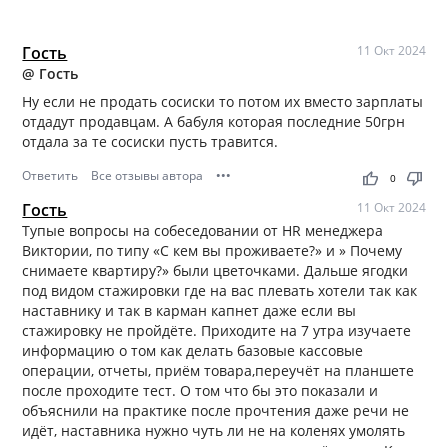
Гость
11 Окт 2024
@ Гость
Ну если не продать сосиски то потом их вместо зарплаты
отдадут продавцам. А бабуля которая последние 50грн
отдала за те сосиски пусть травится.
Ответить
Все отзывы автора
•••
thumb_up
thumb_down
0
Гость
11 Окт 2024
Тупые вопросы на собеседовании от HR менеджера
Виктории, по типу «С кем вы проживаете?» и » Почему
снимаете квартиру?» были цветочками. Дальше ягодки
под видом стажировки где на вас плевать хотели так как
наставнику и так в карман капнет даже если вы
стажировку не пройдёте. Приходите на 7 утра изучаете
информацию о том как делать базовые кассовые
операции, отчеты, приём товара,переучёт на планшете
после проходите тест. О том что бы это показали и
объяснили на практике после прочтения даже речи не
идёт, наставника нужно чуть ли не на коленях умолять