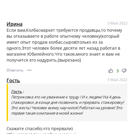
Ирина
3 Май 2022
Если вам,Колбасмаркет требуются продавцы,то почему
вы отказываете в работе опытному человеку(который
имеет опыт продаж колбас,сыров)только из за
одного.Этот человек более десяти лет назад работал в
магазине Юбилейного.Что такое,много знает и вам не
получится его надурить.[вырезано]
Ответить
•••
thumb_up
thumb_down
3
Гость
3 Май 2022
Гость
:
Петриковка это не уважение к труду ! И к людям! На 4 день
стажировки ,в конце дня позвонить и прервать стажировку!
Это жесть! Человек всему научился! Работал на уровне! Это
первая такая компания в моей жизни!
Скажите спасибо,что прервали)