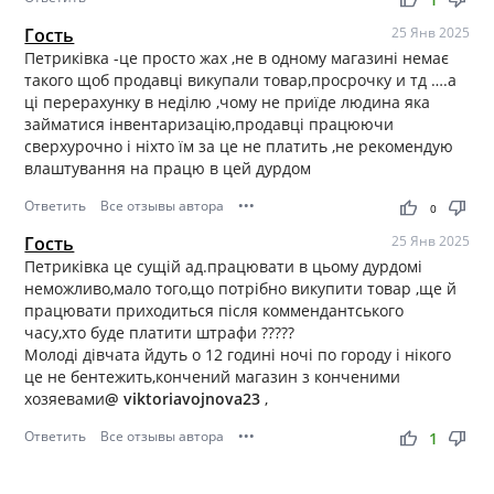
Гость
25 Янв 2025
Петриківка -це просто жах ,не в одному магазині немає
такого щоб продавці викупали товар,просрочку и тд ….а
ці перерахунку в неділю ,чому не приїде людина яка
займатися інвентаризацію,продавці працюючи
сверхурочно і ніхто їм за це не платить ,не рекомендую
влаштування на працю в цей дурдом
Ответить
Все отзывы автора
•••
thumb_up
thumb_down
0
Гость
25 Янв 2025
Петриківка це сущій ад.працювати в цьому дурдомі
неможливо,мало того,що потрібно викупити товар ,ще й
працювати приходиться після коммендантського
часу,хто буде платити штрафи ?????
Молоді дівчата йдуть о 12 годині ночі по городу і нікого
це не бентежить,кончений магазин з конченими
хозяевами
@ viktoriavojnova23
,
Ответить
Все отзывы автора
•••
thumb_up
thumb_down
1