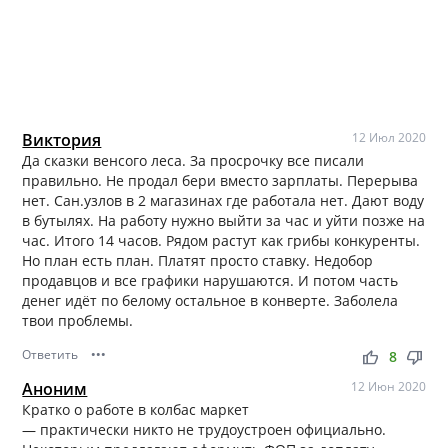
Виктория
12 Июл 2020
Да сказки венсого леса. За просрочку все писали
правильно. Не продал бери вместо зарплаты. Перерыва
нет. Сан.узлов в 2 магазинах где работала нет. Дают воду
в бутылях. На работу нужно выйти за час и уйти позже на
час. Итого 14 часов. Рядом растут как грибы конкуренты.
Но план есть план. Платят просто ставку. Недобор
продавцов и все графики нарушаются. И потом часть
денег идёт по белому остальное в конверте. Заболела
твои проблемы.
Ответить
•••
thumb_up
thumb_down
8
Аноним
12 Июн 2020
Кратко о работе в колбас маркет
— практически никто не трудоустроен официально.