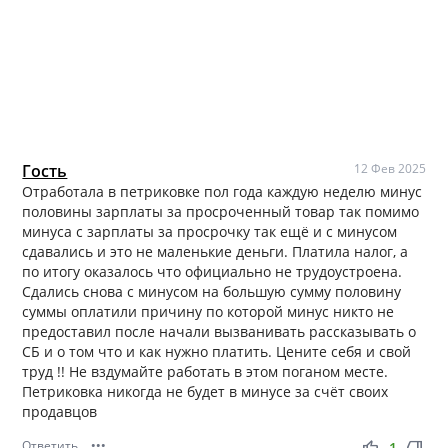
Гость
12 Фев 2025
Отработала в петриковке пол года каждую неделю минус
половины зарплаты за просроченный товар так помимо
минуса с зарплаты за просрочку так ещё и с минусом
сдавались и это не маленькие деньги. Платила налог, а
по итогу оказалось что официально не трудоустроена.
Сдались снова с минусом на большую сумму половину
суммы оплатили причину по которой минус никто не
предоставил после начали вызванивать рассказывать о
СБ и о том что и как нужно платить. Цените себя и свой
труд !! Не вздумайте работать в этом поганом месте.
Петриковка никогда не будет в минусе за счёт своих
продавцов
Ответить
•••
thumb_up
thumb_down
1