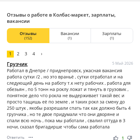
Отзывы о работе в Колбас-маркет, зарплаты,
вакансии
Отзывы
Вакансии
Зарплаты
(152)
(1)
(1)
1
2
3
4
›
Грузчик
5 Май 2026
Работал в Днепре / приднепровск, ужасная вакансия
работа сутки /2 , но это враньё , сутки отработал и на
следующий день на работу т.к нету рабочих , работа для
обезьян , по 5 тонн на роклу ложат и тянуть в грузовик ,
понятное дело что рокла не выдерживает такой вес и
просто тащишь её по земле , и таких рокл за смену до
250 штук , якобы разрешали спать так как должно быть 4
грузчика , но те двое придумали что они дворяне и
спали всю ночь , пока мы работали , свалил оттуда в 3
ночи, сказал бригадирше чтобы сама работала
Ответить
•••
thumb_up
thumb_down
1