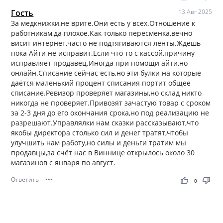
Гость
13 Авг 2025
За медкнижки,не врите.Они есть у всех.Отношение к
работникам,да плохое.Как только пересменка,вечно
висит интернет,часто не подтягиваются ленты.Ждешь
пока Айти не исправит.Если что то с кассой,причину
исправляет продавец.Иногда при помощи айти,но
онлайн.Списание сейчас есть,но эти булки на которые
даётся маленький процент списания портит общее
списание.Ревизор проверяет магазины,но склад никто
никогда не проверяет.Привозят зачастую товар с сроком
за 2-3 дня до его окончания срока,но под реализацию не
разрешают.Управлялки нам сказки рассказывают,что
якобы директора столько сил и денег тратят,чтобы
улучшить нам работу,но силы и деньги тратим мы
продавцы,за счёт нас в Виннице открылось около 30
магазинов с января по август.
Ответить
•••
thumb_up
thumb_down
0