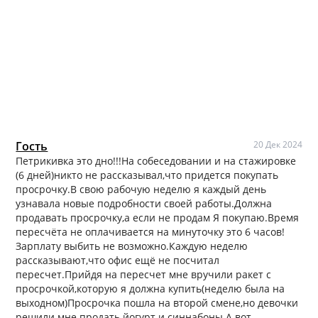
Гость
20 Дек 2024
Петрикивка это дно!!!На собеседовании и на стажировке
(6 дней)никто не рассказывал,что придется покупать
просрочку.В свою рабочую неделю я каждый день
узнавала новые подробности своей работы.Должна
продавать просрочку,а если не продам Я покупаю.Время
пересчёта не оплачивается на минуточку это 6 часов!
Зарплату выбить не возможно.Каждую неделю
рассказывают,что офис ещё не посчитал
пересчет.Прийдя на пересчет мне вручили ракет с
просрочкой,которую я должна купить(неделю была на
выходном)Просрочка пошла на второй смене,но девочки
решили мне продать йогурт и синнабоны.А вот