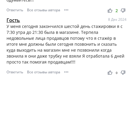
Ответить
Все отзывы автора
•••
thumb_up
thumb_down
2
Гость
8 Дек 2024
У меня сегодня закончился шестой день стажировки я с
7:30 утра до 21:30 была в магазине. Терпела
недовольные лица продавцов потому что я стажёр в
итоге мне должны были сегодня позвонить и сказать
куда выходить на магазин мне не позвонили когда
звонила я они даже трубку не взяли Я отработала 6 дней
просто так помогая продавцам!!!!
Ответить
Все отзывы автора
•••
thumb_up
thumb_down
0