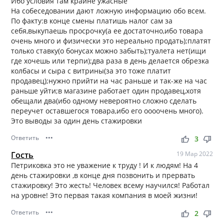
Ибо условия там крайне ужасные
На собеседовании дают ложную информацию обо всем.
По факту:в конце смены платишь налог сам за
себя,выкупаешь просрочку(а ее достаточно,ибо товара
очень много и физически это нереально продать);платят
только ставку(о бонусах можно забыть);туалета нет(ищи
где хочешь или терпи);два раза в день делается обрезка
колбасы и сыра с витрины(за это тоже платит
продавец);нужно прийти на час раньше и так-же на час
раньше уйти;в магазине работает один продавец,хотя
обещали два(ибо одному невероятно сложно сделать
переучет оставшегося товара,ибо его оооочень много).
Это выводы за один день стажировки
Ответить
•••
thumb_up
thumb_down
3
Гость
19 Мар 2022
Петриковка это не уважение к труду ! И к людям! На 4
день стажировки ,в конце дня позвонить и прервать
стажировку! Это жесть! Человек всему научился! Работал
на уровне! Это первая такая компания в моей жизни!
Ответить
•••
thumb_up
thumb_down
2