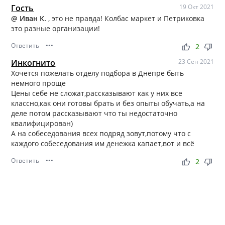
Гость
19 Окт 2021
@ Иван К.
, это не правда! Колбас маркет и Петриковка
это разные организации!
Ответить
•••
thumb_up
thumb_down
2
Инкогнито
23 Сен 2021
Хочется пожелать отделу подбора в Днепре быть
немного проще
Цены себе не сложат,рассказывают как у них все
классно,как они готовы брать и без опыты обучать,а на
деле потом рассказывают что ты недостаточно
квалифицирован)
А на собеседования всех подряд зовут,потому что с
каждого собеседования им денежка капает,вот и всё
Ответить
•••
thumb_up
thumb_down
2