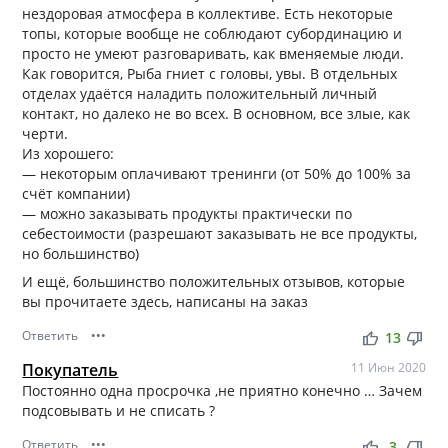
нездоровая атмосфера в коллективе. Есть некоторые
топы, которые вообще не соблюдают субординацию и
просто не умеют разговаривать, как вменяемые люди.
Как говорится, Рыба гниет с головы, увы. В отдельных
отделах удаётся наладить положительный личный
контакт, но далеко не во всех. В основном, все злые, как
черти.
Из хорошего:
— некоторым оплачивают тренинги (от 50% до 100% за
счёт компании)
— можно заказывать продукты практически по
себестоимости (разрешают заказывать не все продукты,
но большинство)
И ещё, большинство положительных отзывов, которые
вы прочитаете здесь, написаны на заказ
Ответить
•••
thumb_up
thumb_down
13
Покупатель
11 Июн 2020
Постоянно одна просрочка ,не приятно конечно … Зачем
подсовывать и не списать ?
Ответить
•••
thumb_up
thumb_down
3