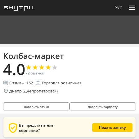
menu
РУС
Колбас-маркет
4.0
★
★
★
★
★
★
★
★
★
★
72
оценок
comment
enterprise
Отзывы:
152
Торговля розничная
location_on
Днепр (Днепропетровск)
Добавить отзыв
Добавить зарплату
verified_user
Вы представитель
Подать заявку
компании?