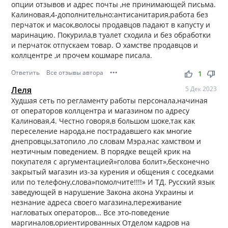
опции отзывов и адрес почты ,не принимающей письма.
Калиновая,4-дополнительно:антисанитария,работа без
перчаток и масок,волосы продавцов падают в капусту и
маринацию. Покурила,в туалет сходила и без обработки
и перчаток отпускаем товар. О хамстве продавцов и
коллцентре ,и прочем кошмаре писала.
Ответить
Все отзывы автора
•••
thumb_up
thumb_down
1
Леля
5 Дек 2023
Худшая сеть по регламенту работы персонала,начиная
от операторов коллцентра и магазином по адресу
Калиновая,4. Честно говоря,в большом шоке,так как
переселение народа,не пострадавшего как многие
днепровцы,затопило ,по словам Мэра,нас хамством и
неэтичным поведением. В порядке вещей крик на
покупателя с аргументацией»голова болит»,бесконечно
закрытый магазин из-за курения и общения с соседками
или по телефону,слова»помолчите!!!!» И ТД. Русский язык
заведующей в нарушение Закона акона Украины и
незнание адреса своего магазина,переживание
нагловатых операторов… Все это-поведение
маргиналов,ориентированных Отделом кадров на