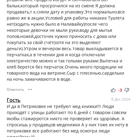
балык,который просрочился на из смене Я должна
продавать,т к.сняли дату и упаковку.Это нормально,все
равно же в акции.Условий для работы никаких Туалета
нет(ходить нужно было в Наливайку)после чего
некоторые девочки не мыли руки,воду для мытья
полов,ножей,досточек нужно приносить с дома или
покупать за свой счёт(хотя на это выделяют
деньги).Утром и вечером весь товар выкладывается в
перчатках,а в течении дня и когда отключали
электричество можно и так голыми руками.Выпечка и
хлеб берется без перчаток.Очень много продукции не
товарного вида на витрине.Сыр с плесенью,сардельки
на ночь замачиваются в воде.
Ответить
•••
thumb_up
thumb_down
-3
Гость
8 Дек 2024
И да в Петриковке не требуют мед книжки!!! Люди
приходят с улицы работают по 6 дней с товаром совсем
якобы стажируются никто не проверяет их здоровье. А
спросишь у продавцов медкнижки А у них тоже их нету в
петриковке все работают без мед осмотра люди
одумайтесь!!!