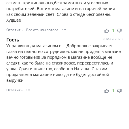
сегмент криминальных,безграмотных и уголовных
потребителей. Вот им-в магазине и на горячей линии
как своим-зеленый свет. Слова о стыде-бесполезны.
Худшее
Ответить
Все отзывы автора
•••
thumb_up
thumb_down
1
Гость
8 Май 2023
Управляющая магазином в г. Доброполье закрывает
глаза на пьянство сотрудников, как не придеш в магазин
вечно готовые!!!! За порядком в магазине вообще не
следят, как то была на стажировке, перекрестилась и
ушла. Срач и пьянство, особенно Наташа. С таким
продавцом в магазине никогда не будет достойной
выручки
Ответить
•••
thumb_up
thumb_down
1