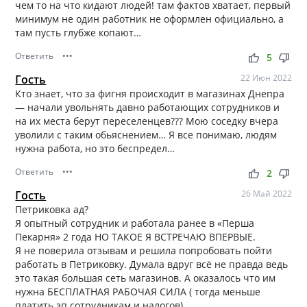
чем то на что кидают людей! там фактов хватает, первый
минимум не один работник не оформлен официально, а
там пусть глубже копают…
Ответить
•••
thumb_up
thumb_down
5
Гость
22 Июн 2022
Кто знает, что за фигня происходит в магазинах Днепра
— начали увольнять давно работающих сотрудников и
на их места берут переселенцев??? Мою соседку вчера
уволили с таким обьяснением… Я все понимаю, людям
нужна работа, но это беспредел…
Ответить
•••
thumb_up
thumb_down
2
Гость
26 Май 2022
Петриковка ад?
Я опытный сотрудник и работала ранее в «Перша
Пекарня» 2 года НО ТАКОЕ Я ВСТРЕЧАЮ ВПЕРВЫЕ.
Я не поверила отзывам и решила попробовать пойти
работать в Петриковку. Думала вдруг всё не правда ведь
это такая большая сеть магазинов. А оказалось что им
нужна БЕСПЛАТНАЯ РАБОЧАЯ СИЛА ( тогда меньше
платить зп сотрудникам и налогов).