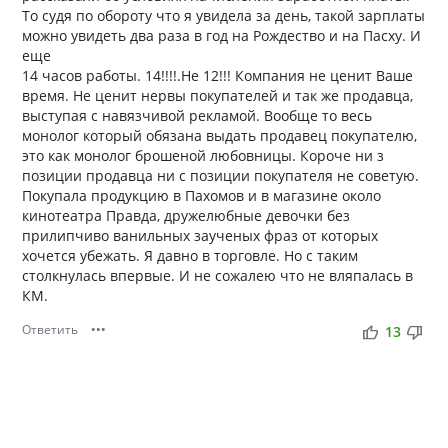
То судя по обороту что я увидела за день, такой зарплаты
можно увидеть два раза в год на Рождество и на Пасху. И
еще
14 часов работы. 14!!!!.Не 12!!! Компания не ценит Ваше
время. Не ценит нервы покупателей и так же продавца,
выступая с навязчивой рекламой. Вообще то весь
монолог который обязана выдать продавец покупателю,
это как монолог брошеной любовницы. Короче ни з
позиции продавца ни с позиции покупателя не советую.
Покупала продукцию в Пахомов и в магазине около
кинотеатра Правда, дружелюбные девочки без
прилипчиво ванильных заученых фраз от которых
хочется убежать. Я давно в торговле. Но с таким
столкнулась впервые. И не сожалею что не вляпалась в
КМ.
Ответить
•••
thumb_up
thumb_down
13