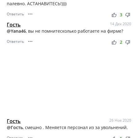
палевно. АСТАНАВИТЕСЬ!))))
Ответить
•••
thumb_up
thumb_down
3
Гость
14 Дек 2020
@Yana46
, вы не помнитесколько работаете на фирме?
Ответить
•••
thumb_up
thumb_down
2
Гость
26 Ноя 2020
@Гость
, смешно . Меняется персонал из за увольнений.
Ответить
•••