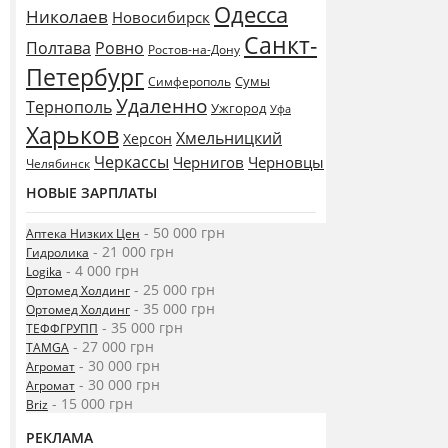
Одесса
Николаев
Новосибирск
Санкт-
Полтава
Ровно
Ростов-на-Дону
Петербург
Сумы
Симферополь
Удаленно
Тернополь
Ужгород
Уфа
Харьков
Хмельницкий
Херсон
Черкассы
Чернигов
Черновцы
Челябинск
НОВЫЕ ЗАРПЛАТЫ
- 50 000 грн
Аптека Низких Цен
- 21 000 грн
Гидролика
- 4 000 грн
Logika
- 25 000 грн
Ортомед Холдинг
- 35 000 грн
Ортомед Холдинг
- 35 000 грн
ТЕФФГРУПП
- 27 000 грн
TAMGA
- 30 000 грн
Агромат
- 30 000 грн
Агромат
- 15 000 грн
Briz
РЕКЛАМА