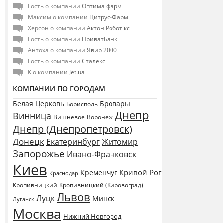
Гость о компании
Оптима фарм
Максим о компании
Цитрус-Фарм
Херсон о компании
Актон Роботікс
Гость о компании
ПриватБанк
Антоха о компании
Явир 2000
Гость о компании
Сталекс
К о компании
Jet.ua
КОМПАНИИ ПО ГОРОДАМ
Белая Церковь
Бровары
Борисполь
Днепр
Винница
Воронеж
Вишневое
Днепр (Днепропетровск)
Донецк
Екатеринбург
Житомир
Запорожье
Ивано-Франковск
Киев
Кривой Рог
Кременчуг
Краснодар
Кропивницкий
Кропивницкий (Кировоград)
Львов
Луцк
Минск
Луганск
Москва
Нижний Новгород