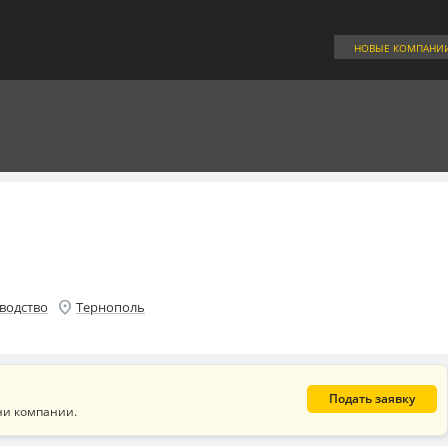
НОВЫЕ КОМПАНИ
location_on
водство
Тернополь
Подать заявку
ни компании.