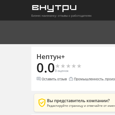
Бизнес наизнанку: отзывы о работодателях
Нептун+
0.0
★
★
★
★
★
★
★
★
★
★
0
оценок
comment
enterprise
Оставить отзыв
Промышленность, произ
verified_user
Вы представитель компании?
Редактируйте страницу и отвечайте от име