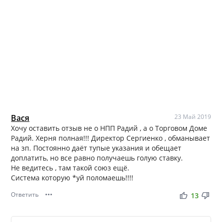
Вася
23 Май 2019
Хочу оставить отзыв не о НПП Радий , а о Торговом Доме
Радий. Херня полная!!! Директор Сергиенко , обманывает
на зп. Постоянно даёт тупые указания и обещает
доплатить, но все равно получаешь голую ставку.
Не ведитесь , там такой союз ещё.
Система которую *уй поломаешь!!!!
Ответить
•••
thumb_up
thumb_down
13