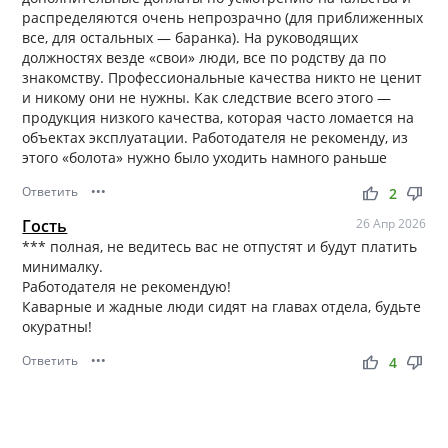
распределяются очень непрозрачно (для приближенных
все, для остальных — баранка). На руководящих
должностях везде «свои» люди, все по родству да по
знакомству. Профессиональные качества никто не ценит
и никому они не нужны. Как следствие всего этого —
продукция низкого качества, которая часто ломается на
объектах эксплуатации. Работодателя не рекоменду, из
этого «болота» нужно было уходить намного раньше
Ответить
•••
thumb_up
thumb_down
2
Гость
26 Апр 2026
*** полная, не ведитесь вас не отпустят и будут платить
минималку.
Работодателя не рекомендую!
Каварные и жадные люди сидят на главах отдела, будьте
окуратны!
Ответить
•••
thumb_up
thumb_down
4