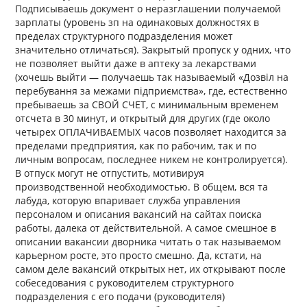
Подписываешь документ о неразглашении получаемой
зарплаты (уровень зп на одинаковых должностях в
пределах структурного подразделения может
значительно отличаться). Закрытый пропуск у одних, что
не позволяет выйти даже в аптеку за лекарствами
(хочешь выйти — получаешь так называемый «Дозвіл на
перебування за межами підприємства», где, естественно
пребываешь за СВОЙ СЧЕТ, с минимальным временем
отсчета в 30 минут, и открытый для других (где около
четырех ОПЛАЧИВАЕМЫХ часов позволяет находится за
пределами предприятия, как по рабочим, так и по
личным вопросам, последнее никем не контролируется).
В отпуск могут не отпустить, мотивируя
производственной необходимостью. В общем, вся та
лабуда, которую впаривает служба управления
персоналом и описания вакансий на сайтах поиска
работы, далека от действительной. А самое смешное в
описании вакансии дворника читать о так называемом
карьерном росте, это просто смешно. Да, кстати, на
самом деле вакансий открытых нет, их открывают после
собеседования с руководителем структурного
подразделения с его подачи (руководителя)