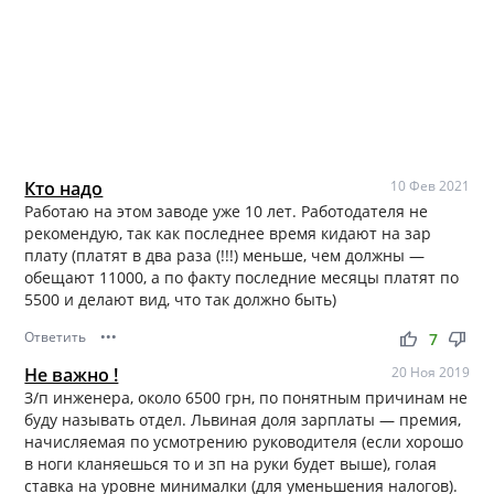
Кто надо
10 Фев 2021
Работаю на этом заводе уже 10 лет. Работодателя не
рекомендую, так как последнее время кидают на зар
плату (платят в два раза (!!!) меньше, чем должны —
обещают 11000, а по факту последние месяцы платят по
5500 и делают вид, что так должно быть)
Ответить
•••
thumb_up
thumb_down
7
Не важно !
20 Ноя 2019
З/п инженера, около 6500 грн, по понятным причинам не
буду называть отдел. Львиная доля зарплаты — премия,
начисляемая по усмотрению руководителя (если хорошо
в ноги кланяешься то и зп на руки будет выше), голая
ставка на уровне минималки (для уменьшения налогов).