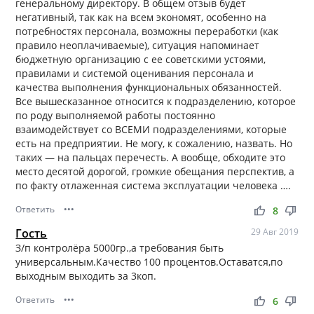
генеральному директору. В общем отзыв будет
негативный, так как на всем экономят, особенно на
потребностях персонала, возможны переработки (как
правило неоплачиваемые), ситуация напоминает
бюджетную организацию с ее советскими устоями,
правилами и системой оценивания персонала и
качества выполнения функциональных обязанностей.
Все вышесказанное относится к подразделению, которое
по роду выполняемой работы постоянно
взаимодействует со ВСЕМИ подразделениями, которые
есть на предприятии. Не могу, к сожалению, назвать. Но
таких — на пальцах перечесть. А вообще, обходите это
место десятой дорогой, громкие обещания перспектив, а
по факту отлаженная система эксплуатации человека ….
Ответить
•••
thumb_up
thumb_down
8
Гость
29 Авг 2019
З/п контролёра 5000гр.,а требования быть
универсальным.Качество 100 процентов.Оставатся,по
выходным выходить за 3коп.
Ответить
•••
thumb_up
thumb_down
6