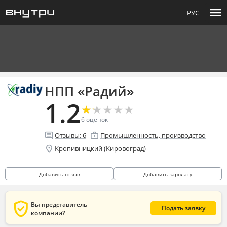
menu
РУС
НПП «Радий»
1.2
★
★
★
★
★
★
★
★
★
★
6
оценок
comment
enterprise
Отзывы:
6
Промышленность, производство
location_on
Кропивницкий (Кировоград)
Добавить отзыв
Добавить зарплату
verified_user
Вы представитель
Подать заявку
компании?