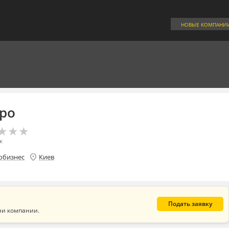
НОВЫЕ КОМПАНИ
ро
★
★
★
★
★
★
к
location_on
обизнес
Киев
Подать заявку
ни компании.