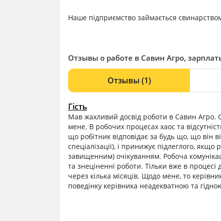
Наше підприємство займається свинарство
Отзывы о работе в Савин Агро, зарплат
Отзывы
(1)
Гість
Мав жахливий досвід роботи в Савин Агро. Оп
мене. В робочих процесах хаос та відсутніст
що робітник відповідає за будь що, що він ві
спеціалізації), і принижує підлеглого, якщо 
завищенним) очікуванням. Робоча комунікаці
та знеціненні роботи. Тільки вже в процесі
через кілька місяців. Щодо мене, то керівни
поведінку керівника неадекватною та гідною