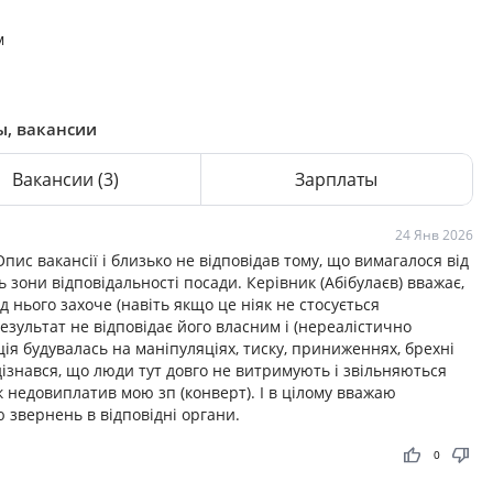
м
ы, вакансии
Вакансии
(3)
Зарплаты
24 Янв 2026
ис вакансії і близько не відповідав тому, що вимагалося від
ь зони відповідальності посади. Керівник (Абібулаєв) вважає,
д нього захоче (навіть якщо це ніяк не стосується
результат не відповідає його власним і (нереалістично
я будувалась на маніпуляціях, тиску, приниженнях, брехні
 дізнався, що люди тут довго не витримують і звільняються
к недовиплатив мою зп (конверт). І в цілому вважаю
 звернень в відповідні органи.
thumb_up
thumb_down
0