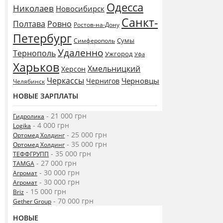
Одесса
Николаев
Новосибирск
Санкт-
Полтава
Ровно
Ростов-на-Дону
Петербург
Сумы
Симферополь
Удаленно
Тернополь
Ужгород
Уфа
Харьков
Хмельницкий
Херсон
Черкассы
Черновцы
Чернигов
Челябинск
НОВЫЕ ЗАРПЛАТЫ
- 21 000 грн
Гидролика
- 4 000 грн
Logika
- 25 000 грн
Ортомед Холдинг
- 35 000 грн
Ортомед Холдинг
- 35 000 грн
ТЕФФГРУПП
- 27 000 грн
TAMGA
- 30 000 грн
Агромат
- 30 000 грн
Агромат
- 15 000 грн
Briz
- 70 000 грн
Gether Group
НОВЫЕ