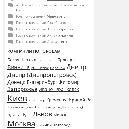
я з ТрансОйл о компании
Авто-комфорт
Плюс
Юлія о компании
Мед-сервіс
Гость о компании
Скарбниця
Гость о компании
Хилти Украина
Гость о компании
Хилти Украина
Гость о компании
Автоаптека
КОМПАНИИ ПО ГОРОДАМ
Белая Церковь
Бровары
Борисполь
Днепр
Винница
Воронеж
Вишневое
Днепр (Днепропетровск)
Донецк
Екатеринбург
Житомир
Запорожье
Ивано-Франковск
Киев
Кривой Рог
Кременчуг
Краснодар
Кропивницкий
Кропивницкий (Кировоград)
Львов
Луцк
Минск
Луганск
Москва
Нижний Новгород