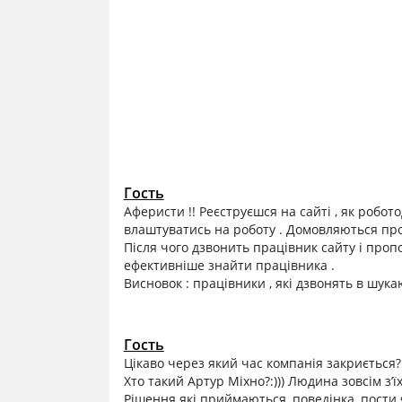
Гость
Аферисти !! Реєструєшся на сайті , як робот
влаштуватись на роботу . Домовляються про с
Після чого дзвонить працівник сайту і проп
ефективніше знайти працівника .
Висновок : працівники , які дзвонять в шукаю
Гость
Цікаво через який час компанія закриється?
Хто такий Артур Міхно?:))) Людина зовсім з’
Рішення які приймаються, поведінка, пости 