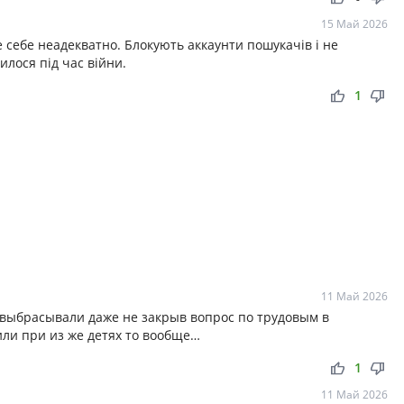
15 Май 2026
 себе неадекватно. Блокують аккаунти пошукачів і не
лося під час війни.
thumb_up
thumb_down
1
11 Май 2026
к выбрасывали даже не закрыв вопрос по трудовым в
рили при из же детях то вообще…
thumb_up
thumb_down
1
11 Май 2026