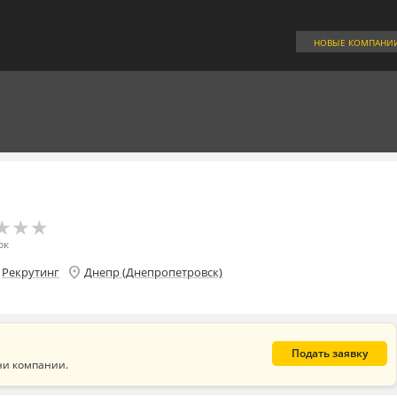
НОВЫЕ КОМПАНИ
★
★
★
★
★
★
ок
location_on
Рекрутинг
Днепр (Днепропетровск)
Подать заявку
ни компании.