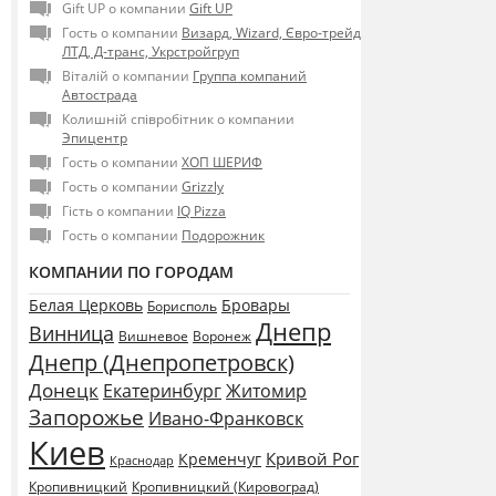
Gift UP о компании
Gift UP
Гость о компании
Визард, Wizard, Євро-трейд
ЛТД, Д-транс, Укрстройгруп
Віталій о компании
Группа компаний
Автострада
Колишній співробітник о компании
Эпицентр
Гость о компании
ХОП ШЕРИФ
Гость о компании
Grizzly
Гість о компании
IQ Pizza
Гость о компании
Подорожник
КОМПАНИИ ПО ГОРОДАМ
Белая Церковь
Бровары
Борисполь
Днепр
Винница
Воронеж
Вишневое
Днепр (Днепропетровск)
Донецк
Екатеринбург
Житомир
Запорожье
Ивано-Франковск
Киев
Кривой Рог
Кременчуг
Краснодар
Кропивницкий
Кропивницкий (Кировоград)