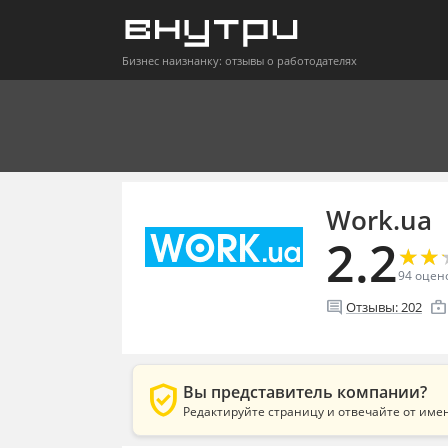
Бизнес наизнанку: отзывы о работодателях
Work.ua
2.2
★
★
★
★
94
оцен
comment
enterprise
Отзывы:
202
verified_user
Вы представитель компании?
Редактируйте страницу и отвечайте от име