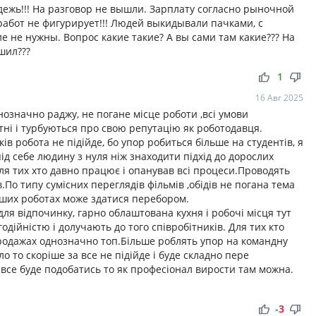
дежь!!! На разговор не вышли. Зарплату согласно рыночной
работ не фигурирует!!! Людей выкидывали пачками, с
 не нужны. Вопрос какие такие? А вы сами там какие??? На
шил???
thumb_up
thumb_down
1
16 Авг 2025
нозначно раджу, не погане місце роботи ,всі умови
тні і турбуються про свою репутацію як роботодавця.
ів робота не підійде, бо упор робиться більше на студентів, я
ід себе людину з нуля ніж знаходити підхід до дорослих
ля тих хто давно працює і опанував всі процеси.Проводять
ів.По типу сумісних переглядів фільмів ,обідів не погана тема
інших роботах може здатися перебором.
 для відпочинку, гарно облаштована кухня і робочі місця тут
годійністю і долучають до того співробітників. Для тих кто
родажах однозначно топ.Більше роблять упор на командну
 то скоріше за все не підійде і буде складно пере
 все буде подобатись то як професіонал вирости там можна.
thumb_up
thumb_down
-3