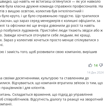
швидко, що навіть не встигаєш оглянутися — як усе навколо
дажів була класна дружня команда справжніх професіоналів. На
в з вищою освітою, колектив був інтелігентний і
 було круто, і це було справжньою гордістю. Що трапилося
класна», що зараз серед менеджерів є колишні офіціанти, за
лі та офісники які ще вчора дзвонили до росії та навіть
о позбулися лудоманів. Пристойні люди тікають звідси або ж
ю. Завжди хочеться оточувати себе людьми, які кращі,
х. Зараз у колективі хочеться просто менше спілкуватися з
ні.
ухою і замість того, щоб розвивати свою компанію, вирішив
thumb_up
thumb_down
14
14 Дек 2024
ла своїми досягненнями, культурою та ставленням до
лися. Відчувається, що компанія втратила зв’язок із тим, що
працівників і для клієнтів.
итань. Складається враження, що підхід до управління
б співробітників. Відсутність діалогу та реакції на зворотний
мпанії.