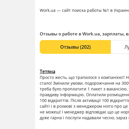
Work.ua — сайт поиска работы №1 в Украин
Отзывы о работе в Work.ua, зарплаты, 
Отзывы
(202)
Л
Тетяна
Просто жесть, що трапилося з компанією!! 
стало! Змінили умови, подорожчання на 300%
треба було проплатити 1 пакет з вакансією, 
правдиву інформацію. Оплатили розміщення в
100 відкриттів. Після активації 100 відкри
сайті і в розмові з менеджером ніхто про ц
не можеш! І менеджер відповідає що це нор
дуже гарна і послуги надавали чесно, зараз