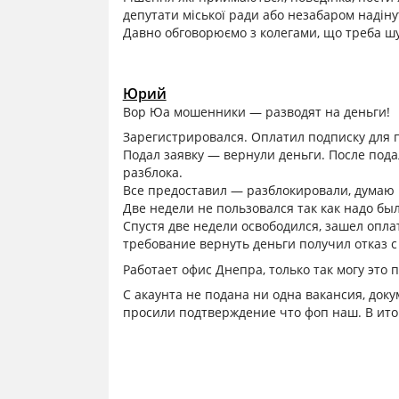
депутати міської ради або незабаром надінут
Давно обговорюємо з колегами, що треба шу
Юрий
Вор Юа мошенники — разводят на деньги!
Зарегистрировался. Оплатил подписку для п
Подал заявку — вернули деньги. После пода
разблока.
Все предоставил — разблокировали, думаю н
Две недели не пользовался так как надо бы
Спустя две недели освободился, зашел опла
требование вернуть деньги получил отказ 
Работает офис Днепра, только так могу это п
С акаунта не подана ни одна вакансия, док
просили подтверждение что фоп наш. В итог