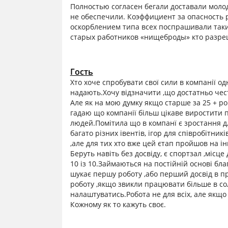
Полностью согласен бегали доставали моло
не обеспечили. Коэффициент за опасность 
оскорблением типа всех поспрашивали такие
старых работников «нищеброды» кто разре
Гость
Хто хоче спробувати свої сили в компанії од
надають.Хочу відзначити ,що достатньо чес
Але як на мою думку якщо старше за 25 + рок
гадаю що компанії більш цікаве виростити п
людей.Помітила що в компанї є зростання д
багато різних івентів, ігор для співробітник
,але для тих хто вже цей єтап пройшов на 
Беруть навіть без досвіду, є спортзал ,місце
10 із 10.Займаються на постійній основі бла
шукає першу роботу ,або перший досвід в п
роботу ,якщо звикли працювати більше в соло
налаштуватись.Робота не для всіх, але якщо
Кожному як то кажуть своє.