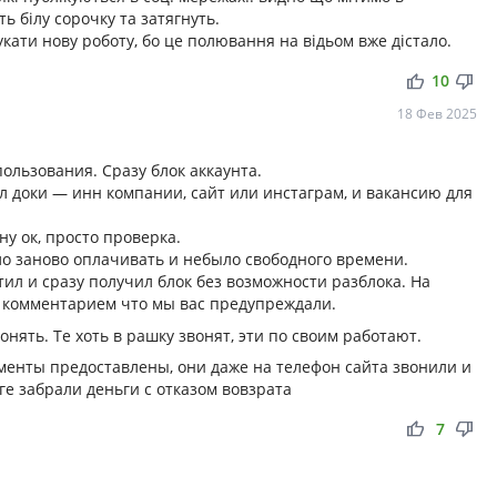
ь білу сорочку та затягнуть.
кати нову роботу, бо це полювання на відьом вже дістало.
thumb_up
thumb_down
10
18 Фев 2025
ользования. Сразу блок аккаунта.
л доки — инн компании, сайт или инстаграм, и вакансию для
у ок, просто проверка.
ло заново оплачивать и небыло свободного времени.
тил и сразу получил блок без возможности разблока. На
с комментарием что мы вас предупреждали.
онять. Те хоть в рашку звонят, эти по своим работают.
ументы предоставлены, они даже на телефон сайта звонили и
е забрали деньги с отказом вовзрата
thumb_up
thumb_down
7