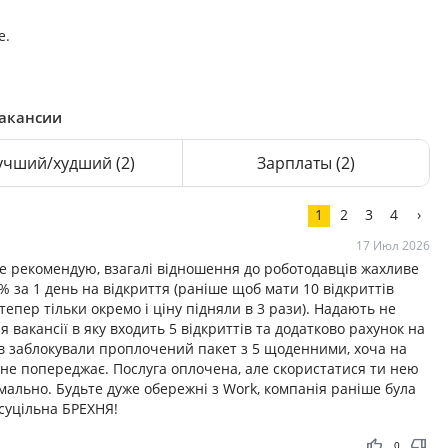
е.
вакансии
учший/худший
(2)
Зарплаты
(2)
1
2
3
4
›
17 Июл 2026
Не рекомендую, взагалі відношення до роботодавців жахливе
 за 1 день на відкриття (раніше щоб мати 10 відкриттів
тепер тільки окремо і ціну підняли в 3 рази). Надають не
акансії в яку входить 5 відкриттів та додатково рахунок на
ттів заблокували проплочений пакет з 5 щоденними, хоча на
е не попереджає. Послуга оплочена, але скористатися ти нею
мально. Будьте дуже обережні з Work, компанія раніше була
 суцільна БРЕХНЯ!
thumb_up
thumb_down
0