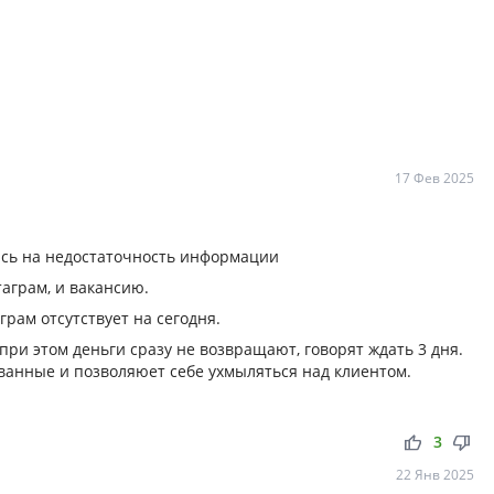
17 Фев 2025
ись на недостаточность информации
аграм, и вакансию.
грам отсутствует на сегодня.
ри этом деньги сразу не возвращают, говорят ждать 3 дня.
ванные и позволяюет себе ухмыляться над клиентом.
thumb_up
thumb_down
3
22 Янв 2025