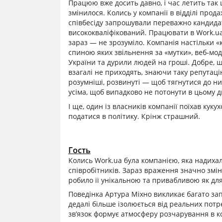
Працюю вже досить давно, і час летить так 
змінилося. Колись у компанії в відділі про
співбесіду запрошували переважно кандидаті
висококваліфікований. Працювати в Work.ua
зараз — не зрозуміло. Компанія настільки «
спиною яких звільнення за «мутки», веб-моде
України та дурили людей на гроші. Добре, щ
взагалі не приходять, знаючи таку репутаці
розумніші, розвинуті — щоб тягнутися до ни
усіма, щоб випадково не потонути в цьому д
І ще, один із власників компанії поїхав кук
податися в політику. Крінж страшний.
Гость
Колись Work.ua була компанією, яка надиха
співробітників. Зараз враження значно зміни
робило її унікальною та привабливою як для 
Поведінка Артура Міхно викликає багато зап
дедалі більше ізолюється від реальних потре
зв’язок формує атмосферу розчарування в ко