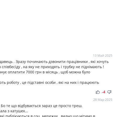
13 Май 2025
одавець . Зразу починають дзвонити працівники , які хочуть
півбесіду , на яку не приходять і трубку не піднімають !
онує оплатити 7000 грн в місяць , щоб можна було
ть роботу , це підставні особи , які на них і працюють
thumb_up
thumb_down
-4
28 Мар 2025
 Бо те що відбувається зараз це просто треш.
їхала з катушек…
які публікуються в соц. мережах.. видно що мітимо в