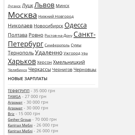
Львов
Луцк
Минск
Луганск
Москва
Нижний Новгород
Одесса
Николаев
Новосибирск
Санкт-
Полтава
Ровно
Ростов-на-Дону
Петербург
Сумы
Симферополь
Удаленно
Тернополь
Ужгород
Уфа
Харьков
Хмельницкий
Херсон
Черкассы
Черновцы
Чернигов
Челябинск
НОВЫЕ ЗАРПЛАТЫ
- 35 000 грн
ТЕФФГРУПП
- 27 000 грн
TAMGA
- 30 000 грн
Агромат
- 30 000 грн
Агромат
- 15 000 грн
Briz
- 70 000 грн
Gether Group
- 26 000 грн
Капітал Меблі
- 26 000 грн
Капітал Меблі