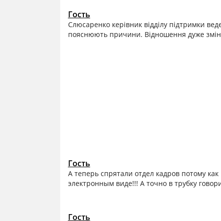
Гость
Слюсаренко керівник відділу підтримки веде
пояснюють причини. Відношення дуже зміни
Гость
А теперь спрятали отдел кадров потому ка
электронным виде!!! А точно в трубку гово
Гость