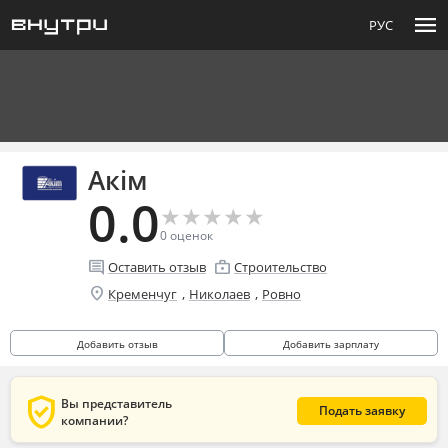
menu
РУС
Акім
0.0
★
★
★
★
★
★
★
★
★
★
0
оценок
comment
enterprise
Оставить отзыв
Строительство
location_on
,
,
Кременчуг
Николаев
Ровно
Добавить отзыв
Добавить зарплату
verified_user
Вы представитель
Подать заявку
компании?