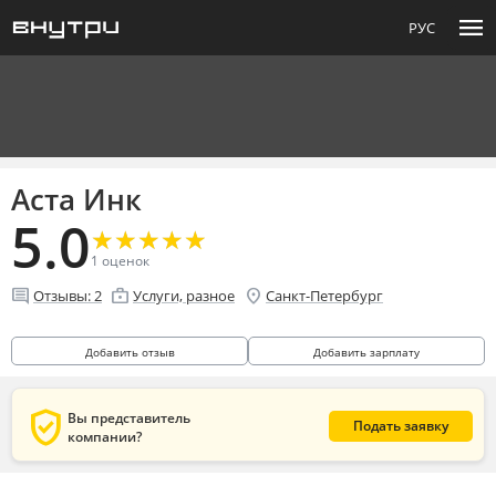
menu
РУС
Аста Инк
5.0
★
★
★
★
★
★
★
★
★
★
1
оценок
comment
enterprise
location_on
Отзывы:
2
Услуги, разное
Санкт-Петербург
Добавить отзыв
Добавить зарплату
verified_user
Вы представитель
Подать заявку
компании?