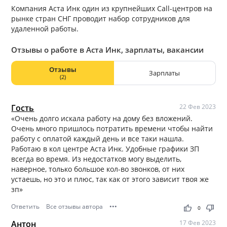
Компания Аста Инк один из крупнейших Call-центров на
рынке стран СНГ проводит набор сотрудников для
удаленной работы.
Отзывы о работе в Аста Инк, зарплаты, вакансии
Отзывы
Зарплаты
(2)
Гость
22 Фев 2023
«Очень долго искала работу на дому без вложений.
Очень много пришлось потратить времени чтобы найти
работу с оплатой каждый день и все таки нашла.
Работаю в кол центре Аста Инк. Удобные графики ЗП
всегда во время. Из недостатков могу выделить,
наверное, только большое кол-во звонков, от них
устаешь, но это и плюс, так как от этого зависит твоя же
зп»
Ответить
Все отзывы автора
•••
thumb_up
thumb_down
0
Антон
17 Фев 2023