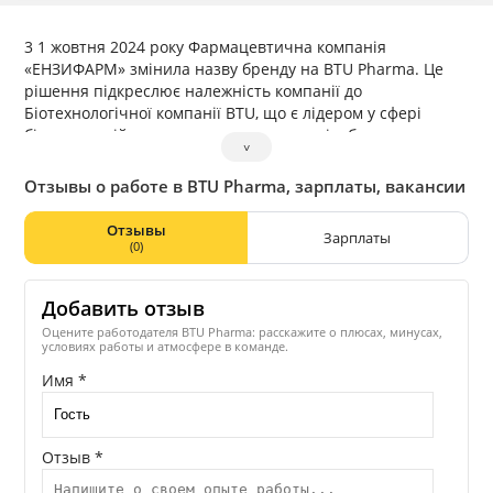
3 1 жовтня 2024 року Фармацевтична компанія
«ЕНЗИФАРМ» змінила назву бренду на BTU Pharma. Це
рішення підкреслює належність компанії до
Біотехнологічної компанії BTU, що є лідером у сфері
біотехнологій та дозволить ще краще відображати
˅
спільну місію, цінності та наукові досягнення.
Серед наших препаратів: імуномодулятори,
Отзывы о работе в BTU Pharma, зарплаты, вакансии
гепатопротектор, синбіотики для поліпшення
функціонування шлунково-кишкового тракту, для
Отзывы
Зарплаты
збагачення мікрофлори та мікробіоценозу в організмі.
(0)
Високоякісні, натуральні, біологічні препарати широко
застосовуються в клінічній практиці при самих різних
Добавить отзыв
захворюваннях. Щороку ми вдосконалюємо якість
препаратів. Ефективність та безпеку доводимо в цілому
Оцените работодателя BTU Pharma: расскажите о плюсах, минусах,
условиях работы и атмосфере в команде.
ряді досліджень на базі науково-дослідницьких
інститутів.
Имя *
Отзыв *