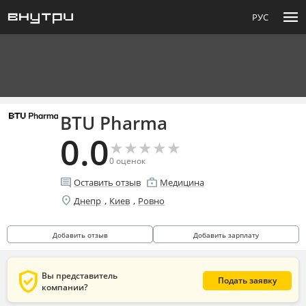
menu
РУС
BTU Pharma
0.0
★
★
★
★
★
★
★
★
★
★
0
оценок
comment
enterprise
Оставить отзыв
Медицина
location_on
,
,
Днепр
Киев
Ровно
Добавить отзыв
Добавить зарплату
verified_user
Вы представитель
Подать заявку
компании?