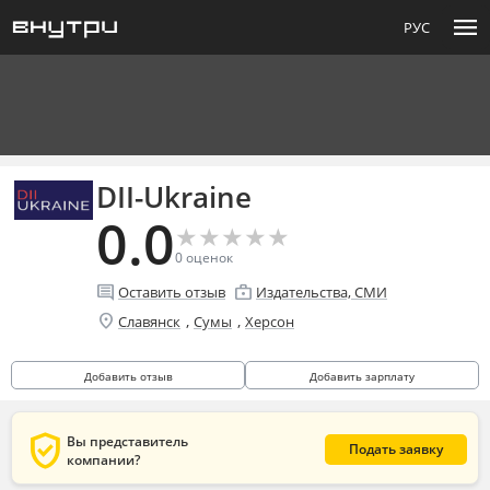
menu
РУС
DII-Ukraine
0.0
★
★
★
★
★
★
★
★
★
★
0
оценок
comment
enterprise
Оставить отзыв
Издательства, СМИ
location_on
,
,
Славянск
Сумы
Херсон
Добавить отзыв
Добавить зарплату
verified_user
Вы представитель
Подать заявку
компании?