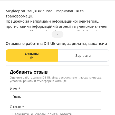
Медіаорганізація якісного інформування та
трансформації.
Працюємо за напрямами інформаційної реінтеграції,
протистояння інформаційній агресії та унеможливлення
повторення війни, ролі медіа у повоєнній відбудові та
˅
розвитку незалежного медіасередовища в Україні. Серед
наших проєктів: ІА «Новини Донбасу», Donbas Media
Отзывы о работе в DII-Ukraine, зарплаты, вакансии
Forum, «Обличчя війни»
Отзывы
Зарплаты
(0)
Добавить отзыв
Оцените работодателя DII-Ukraine: расскажите о плюсах, минусах,
условиях работы и атмосфере в команде.
Имя *
Отзыв *