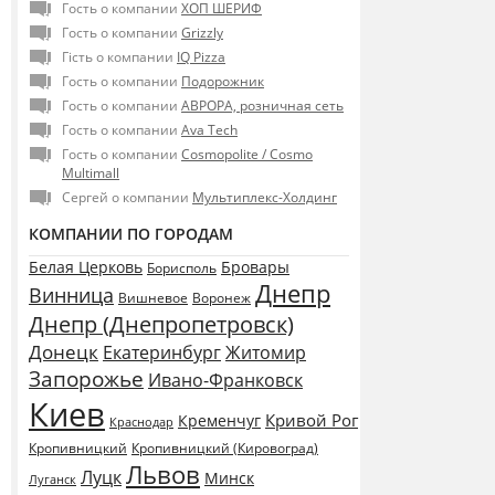
Гость о компании
ХОП ШЕРИФ
Гость о компании
Grizzly
Гість о компании
IQ Pizza
Гость о компании
Подорожник
Гость о компании
АВРОРА, розничная сеть
Гость о компании
Ava Tech
Гость о компании
Сosmopolite / Cosmo
Multimall
Сергей о компании
Мультиплекс-Холдинг
КОМПАНИИ ПО ГОРОДАМ
Белая Церковь
Бровары
Борисполь
Днепр
Винница
Воронеж
Вишневое
Днепр (Днепропетровск)
Донецк
Екатеринбург
Житомир
Запорожье
Ивано-Франковск
Киев
Кривой Рог
Кременчуг
Краснодар
Кропивницкий
Кропивницкий (Кировоград)
Львов
Луцк
Минск
Луганск