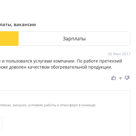
платы, вакансии
Зарплаты
26 Июн 2017
 и пользовался услугами компании. По работе претензий
акже доволен качеством обогревательной продукции.
thumb_up
thumb_down
0
плюсах, минусах, условиях работы и атмосфере в команде.