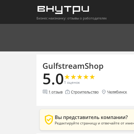
Бизнес наизнанку: отзывы о работодателях
GulfstreamShop
5.0
★
★
★
★
★
★
★
★
★
★
1
оценок
comment
enterprise
location_on
1
отзыв
Строительство
Челябинск
verified_user
Вы представитель компании?
Редактируйте страницу и отвечайте от име