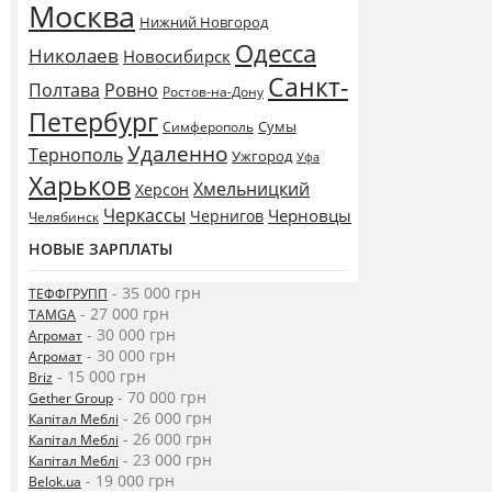
Москва
Нижний Новгород
Одесса
Николаев
Новосибирск
Санкт-
Полтава
Ровно
Ростов-на-Дону
Петербург
Сумы
Симферополь
Удаленно
Тернополь
Ужгород
Уфа
Харьков
Хмельницкий
Херсон
Черкассы
Черновцы
Чернигов
Челябинск
НОВЫЕ ЗАРПЛАТЫ
- 35 000 грн
ТЕФФГРУПП
- 27 000 грн
TAMGA
- 30 000 грн
Агромат
- 30 000 грн
Агромат
- 15 000 грн
Briz
- 70 000 грн
Gether Group
- 26 000 грн
Капітал Меблі
- 26 000 грн
Капітал Меблі
- 23 000 грн
Капітал Меблі
- 19 000 грн
Belok.ua