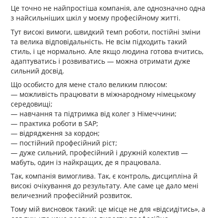
Це точно не найпростіша компанія, але однозначно одна
з найсильніших шкіл у моєму професійному житті.
Тут високі вимоги, швидкий темп роботи, постійні зміни
та велика відповідальність. Не всім підходить такий
стиль, і це нормально. Але якщо людина готова вчитись,
адаптуватись і розвиватись — можна отримати дуже
сильний досвід.
Що особисто для мене стало великим плюсом:
— можливість працювати в міжнародному німецькому
середовищі;
— навчання та підтримка від колег з Німеччини;
— практика роботи в SAP;
— відрядження за кордон;
— постійний професійний ріст;
— дуже сильний, професійний і дружній колектив —
мабуть, один із найкращих, де я працювала.
Так, компанія вимоглива. Так, є контроль, дисципліна й
високі очікування до результату. Але саме це дало мені
величезний професійний розвиток.
Тому мій висновок такий: це місце не для «відсидітись», а