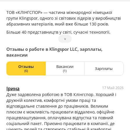
ТОВ «КЛІНГСПОР» — частина міжнародної німецької
групи Klingspor, одного зі світових лідерів у виробництві
абразивних матеріалів, який вже більше 130 років.
Більше 40 представництв у світі, сучасні технології,
європейські стандарти управління та багаторічна
˅
репутація роблять компанію надійним роботодавцем і
Отзывы о работе в Klingspor LLC, зарплаты,
сильним гравцем міжнародного ринку.
вакансии
Українське виробництво компанії розташоване у місті
Великі Мости поблизу Львова та об’єднує понад 200
Отзывы
Вакансии
Зарплаты
працівників. Це сучасне підприємство, де поєднані
(6)
(1)
автоматизовані процеси, виробнича культура
європейського рівня та команда професіоналів, які
працюють на результат.
Ірина
17 Май 2026
Дуже задоволена роботою в ТОВ Клінгспор. Хороший і
Тут цінують відповідальність, професійність, розвиток та
дружній колектив, комфортні умови праці та
здорову робочу атмосферу. Тут можна не просто
відповідальне ставлення до працівників. Великим
працювати, а будувати кар’єру у міжнародній компанії з
плюсом є можливість працювати віддалено, офіційне
високими стандартами та реальними можливостями для
працевлаштування, оплачувана відпустка та повний
професійного росту.
соціальний пакет. Приємно працювати в компанії, де
цінують людей та створюють стабільні й комфортні