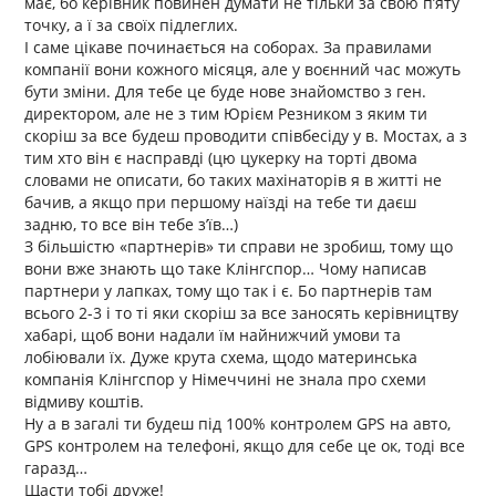
має, бо керівник повинен думати не тільки за свою п’яту
точку, а ї за своїх підлеглих.
І саме цікаве починається на соборах. За правилами
компанії вони кожного місяця, але у воєнний час можуть
бути зміни. Для тебе це буде нове знайомство з ген.
директором, але не з тим Юрієм Резником з яким ти
скоріш за все будеш проводити співбесіду у в. Мостах, а з
тим хто він є насправді (цю цукерку на торті двома
словами не описати, бо таких махінаторів я в житті не
бачив, а якщо при першому наїзді на тебе ти даєш
задню, то все він тебе з’їв…)
З більшістю «партнерів» ти справи не зробиш, тому що
вони вже знають що таке Клінгспор… Чому написав
партнери у лапках, тому що так і є. Бо партнерів там
всього 2-3 і то ті яки скоріш за все заносять керівництву
хабарі, щоб вони надали їм найнижчий умови та
лобіювали їх. Дуже крута схема, щодо материнська
компанія Клінгспор у Німеччині не знала про схеми
відмиву коштів.
Ну а в загалі ти будеш під 100% контролем GPS на авто,
GPS контролем на телефоні, якщо для себе це ок, тоді все
гаразд…
Щасти тобі друже!