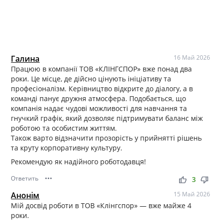
Галина
16 Май 2026
Працюю в компанії ТОВ «КЛІНГСПОР» вже понад два
роки. Це місце, де дійсно цінують ініціативу та
професіоналізм. Керівництво відкрите до діалогу, а в
команді панує дружня атмосфера. Подобається, що
компанія надає чудові можливості для навчання та
гнучкий графік, який дозволяє підтримувати баланс між
роботою та особистим життям.
Також варто відзначити прозорість у прийнятті рішень
та круту корпоративну культуру.
Рекомендую як надійного роботодавця!
Ответить
•••
thumb_up
thumb_down
3
Анонім
15 Май 2026
Мій досвід роботи в ТОВ «Клінгспор» — вже майже 4
роки.