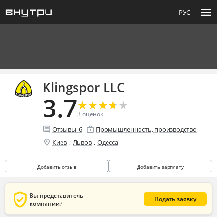
menu
РУС
Klingspor LLC
3.7
★
★
★
★
★
★
★
★
★
★
3
оценок
comment
enterprise
Отзывы:
6
Промышленность, производство
location_on
,
,
Киев
Львов
Одесса
Добавить отзыв
Добавить зарплату
verified_user
Вы представитель
Подать заявку
компании?