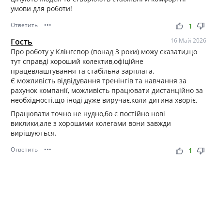
умови для роботи!
Ответить
•••
thumb_up
thumb_down
1
Гость
16 Май 2026
Про роботу у Клінгспор (понад 3 роки) можу сказати,що
тут справді хороший колектив,офіційне
працевлаштування та стабільна зарплата.
Є можливість відвідування тренінгів та навчання за
рахунок компанії, можливість працювати дистанційно за
необхідності,що іноді дуже виручає,коли дитина хворіє.
Працювати точно не нудно,бо є постійно нові
виклики,але з хорошими колегами вони завжди
вирішуються.
Ответить
•••
thumb_up
thumb_down
1