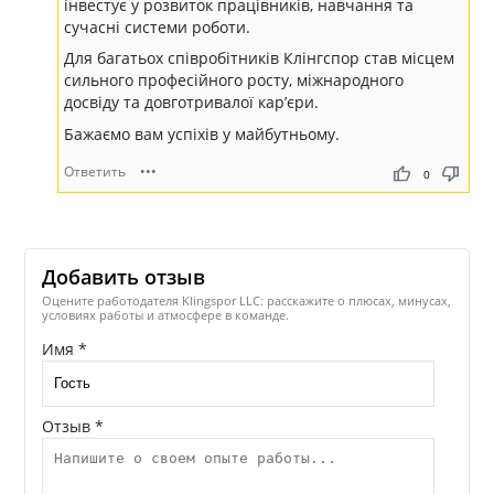
інвестує у розвиток працівників, навчання та
сучасні системи роботи.
Для багатьох співробітників Клінгспор став місцем
сильного професійного росту, міжнародного
досвіду та довготривалої кар’єри.
Бажаємо вам успіхів у майбутньому.
Ответить
•••
thumb_up
thumb_down
0
Добавить отзыв
Оцените работодателя Klingspor LLC: расскажите о плюсах, минусах,
условиях работы и атмосфере в команде.
Имя *
Отзыв *