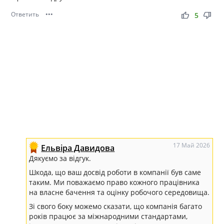
Ответить
•••
thumb_up
thumb_down
5
17 Май 2026
Ельвіра Давидова
Дякуємо за відгук.
Шкода, що ваш досвід роботи в компанії був саме
таким. Ми поважаємо право кожного працівника
на власне бачення та оцінку робочого середовища.
Зі свого боку можемо сказати, що компанія багато
років працює за міжнародними стандартами,