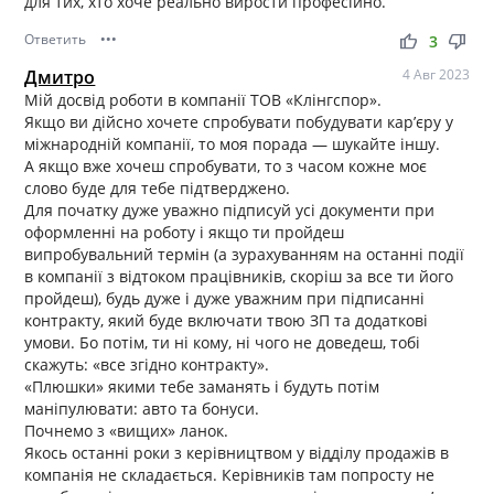
для тих, хто хоче реально вирости професійно.
Ответить
•••
thumb_up
thumb_down
3
Дмитро
4 Авг 2023
Мій досвід роботи в компанії ТОВ «Клінгспор».
Якщо ви дійсно хочете спробувати побудувати кар’єру у
міжнародній компанії, то моя порада — шукайте іншу.
А якщо вже хочеш спробувати, то з часом кожне моє
слово буде для тебе підтверджено.
Для початку дуже уважно підписуй усі документи при
оформленні на роботу і якщо ти пройдеш
випробувальний термін (а зурахуванням на останні події
в компанії з відтоком працівників, скоріш за все ти його
пройдеш), будь дуже і дуже уважним при підписанні
контракту, який буде включати твою ЗП та додаткові
умови. Бо потім, ти ні кому, ні чого не доведеш, тобі
скажуть: «все згідно контракту».
«Плюшки» якими тебе заманять і будуть потім
маніпулювати: авто та бонуси.
Почнемо з «вищих» ланок.
Якось останні роки з керівництвом у відділу продажів в
компанія не складається. Керівників там попросту не