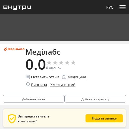
menu
РУС
Меділабс
0.0
★
★
★
★
★
★
★
★
★
★
0
оценок
comment
enterprise
Оставить отзыв
Медицина
location_on
,
Винница
Хмельницкий
Добавить отзыв
Добавить зарплату
verified_user
Вы представитель
Подать заявку
компании?