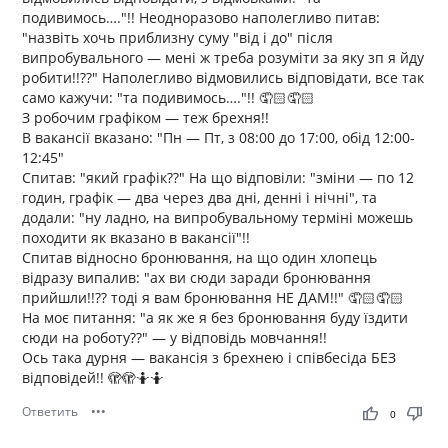
подивимось…."!! Неодноразово наполегливо питав:
"назвіть хочь приблизну суму "від і до" після
випробувального — мені ж треба розуміти за яку зп я йду
робити!!??" Наполегливо відмовились відповідати, все так
само кажучи: "та подивимось…."!! 🤦🏻🤦🏻
З робочим графіком — теж брехня!!
В вакансії вказано: "Пн — Пт, з 08:00 до 17:00, обід 12:00-
12:45"
Спитав: "який графік??" На що відповіли: "зміни — по 12
годин, графік — два через два дні, денні і нічні", та
додали: "ну ладно, на випробувальному терміні можешь
походити як вказано в вакансії"!!
Спитав відносно бронювання, на що один хлопець
відразу випалив: "ах ви сюди заради бронювання
прийшли!!?? тоді я вам бронювання НЕ ДАМ!!" 🤦🏻🤦🏻
На моє питання: "а як же я без бронювання буду їздити
сюди на роботу??" — у відповідь мовчання!!
Ось така дурня — вакансія з брехнею і співбесіда БЕЗ
відповідей!! 🫣🫣🤷🤷
Ответить
•••
thumb_up
thumb_down
0