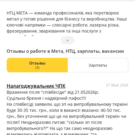
НТЦ МЕТА — команда професіоналів, яка перетворює
метал у готові рішення для бізнесу та виробництва. Наші
ключові напрямки — слюсарні роботи, лазерна різка,
фрезерування, зварювання та інші послуги з
металообробки.
˅
Сучасне обладнання, точність до мікрона та
багаторічний досвід дозволяють нам реалізовувати
Отзывы о работе в Мета, НТЦ, зарплаты, вакансии
проєкти будь-якої складності — від індивідуальних
деталей до серійного виробництва.
Отзывы
Зарплаты
Ми працюємо з різними видами металу, гарантуємо
(1)
високу якість обробки та дотримання термінів. Наш
підхід простий: увага до деталей, технологічність та
надійність у кожному виробі.
Налагоджувальник ЧПК
21 Май 2026
Враження після "співбесіди" від 21.052026р.
Суцільна брехня і надмірний пафос!!!!
На співбесіді заявили, що зп на випробувальному терміні
буде 30-35 тис. грн., коли в вакансії вказано: 40-50 тис.
грн., без уточнення що це на випробувальний термін чи
після!! Неодноразово питав: "скільки зп після
випробувального??" На що так само неодноразово
відмовились відповідати, з відмовками: "та