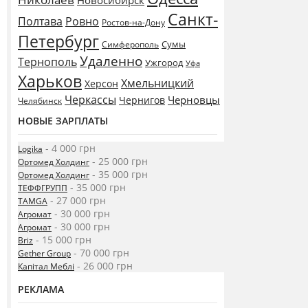
Новосибирск
Санкт-
Полтава
Ровно
Ростов-на-Дону
Петербург
Сумы
Симферополь
Удаленно
Тернополь
Ужгород
Уфа
Харьков
Хмельницкий
Херсон
Черкассы
Черновцы
Чернигов
Челябинск
НОВЫЕ ЗАРПЛАТЫ
- 4 000 грн
Logika
- 25 000 грн
Ортомед Холдинг
- 35 000 грн
Ортомед Холдинг
- 35 000 грн
ТЕФФГРУПП
- 27 000 грн
TAMGA
- 30 000 грн
Агромат
- 30 000 грн
Агромат
- 15 000 грн
Briz
- 70 000 грн
Gether Group
- 26 000 грн
Капітал Меблі
РЕКЛАМА