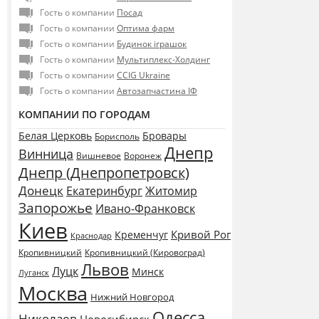
Гость о компании
Посад
Гость о компании
Оптима фарм
Гость о компании
Будинок іграшок
Гость о компании
Мультиплекс-Холдинг
Гость о компании
CCIG Ukraine
Гость о компании
Автозапчастина ІФ
КОМПАНИИ ПО ГОРОДАМ
Белая Церковь
Бровары
Борисполь
Днепр
Винница
Воронеж
Вишневое
Днепр (Днепропетровск)
Донецк
Екатеринбург
Житомир
Запорожье
Ивано-Франковск
Киев
Кривой Рог
Кременчуг
Краснодар
Кропивницкий
Кропивницкий (Кировоград)
Львов
Луцк
Минск
Луганск
Москва
Нижний Новгород
Одесса
Николаев