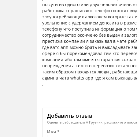
по сути из одного или двух человек очень не
работника спрашивают телефон и хотят вид
злоупотребляющих алкоголем которые так и
увольнение с удержанием депозита в размер
телефону что поступила информация о том ч
сотрудничество окончено без выдачи залого
престижа компании я заказывал в чате ребя
где ватс апп можно брать и выкладывать зая
сфере я бы порекомендовал тем кто перев
компании ибо там имеется гарантия сохран
повреждения а тем кто перевозит остально
таким образом находятся люди , работающи
админа чата whatts app где я сам выкладыва
.
Добавить отзыв
Оцените работодателя А Грузчик: расскажите о плюса
Имя *