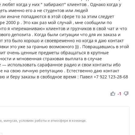
 любят когда у них " забирают" клиентов . Однако когда у
еть именно его а не студентов или людей
ли иначе попадаются в этой сфере то за этим следует
е 2000 р . Это как раз мой случай , мне сообщили по
то я «переманиваю» клиентов и грузчиков в свой чат и что
вого депозита . Когда были ситуации что для их заказа и
т это было хорошо и своевременно но когда я даю контакт
вки это уже за гранью возможного ))) . Повращавшись в этой
озит очень ценные предметы обращаться в крупные
ности и мгновенная страховая выплата в случае
е — использовать сарафанное радио и свои контакты ибо
е на свою личную репутацию . Естественно даю контакт
ю и беру заказы в свободное время : Павел +7 922 123-28-68
thumb_up
thumb_down
-1
х, минусах, условиях работы и атмосфере в команде.