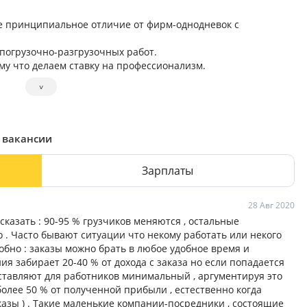
е принципиальное отличие от фирм-однодневок с
погрузочно-разгрузочных работ.
му что делаем ставку на профессионализм.
˅
, вакансии
Зарплаты
28 Авг 2020
 сказать : 90-95 % грузчиков меняются , остальные
 . Часто бывают ситуации что некому работать или некого
добно : заказы можно брать в любое удобное время и
я забирает 20-40 % от дохода с заказа но если попадается
ыставляют для работников минимальный , аргументируя это
более 50 % от полученной прибыли , естественно когда
казы ) . Такие маленькие компании-посредники , состоящие