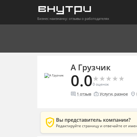
Бизнес наизнанку: отзывы о работодателях
А Грузчик
0.0
★
★
★
★
★
★
★
★
★
★
0
оценок
comment
enterprise
location_on
1
отзыв
Услуги, разное
verified_user
Вы представитель компании?
Редактируйте страницу и отвечайте от име