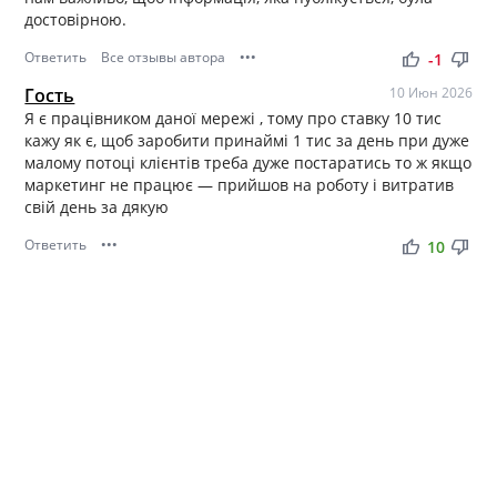
достовірною.
Ответить
Все отзывы автора
•••
thumb_up
thumb_down
-1
Гость
10 Июн 2026
Я є працівником даної мережі , тому про ставку 10 тис
кажу як є, щоб заробити принаймі 1 тис за день при дуже
малому потоці клієнтів треба дуже постаратись то ж якщо
маркетинг не працює — прийшов на роботу і витратив
свій день за дякую
Ответить
•••
thumb_up
thumb_down
10