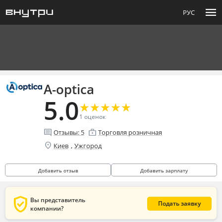
menu
РУС
A-optica
5.0
★
★
★
★
★
★
★
★
★
★
1
оценок
comment
enterprise
Отзывы:
5
Торговля розничная
location_on
,
Киев
Ужгород
Добавить отзыв
Добавить зарплату
verified_user
Вы представитель
Подать заявку
компании?