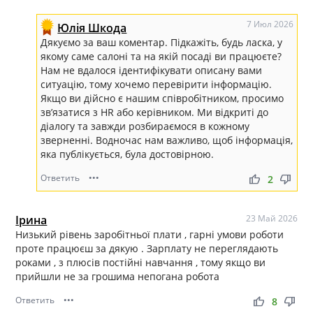
7 Июл 2026
Юлія Шкода
Дякуємо за ваш коментар. Підкажіть, будь ласка, у
якому саме салоні та на якій посаді ви працюєте?
Нам не вдалося ідентифікувати описану вами
ситуацію, тому хочемо перевірити інформацію.
Якщо ви дійсно є нашим співробітником, просимо
зв’язатися з HR або керівником. Ми відкриті до
діалогу та завжди розбираємося в кожному
зверненні. Водночас нам важливо, щоб інформація,
яка публікується, була достовірною.
Ответить
•••
thumb_up
thumb_down
2
Ірина
23 Май 2026
Низький рівень заробітньої плати , гарні умови роботи
проте працюєш за дякую . Зарплату не переглядають
роками , з плюсів постійні навчання , тому якщо ви
прийшли не за грошима непогана робота
Ответить
•••
thumb_up
thumb_down
8