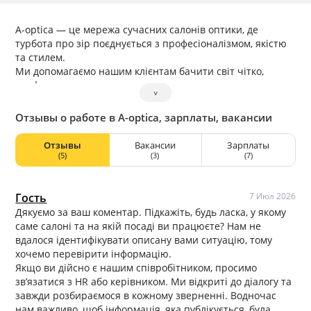
A-optica — це мережа сучасних салонів оптики, де
турбота про зір поєднується з професіоналізмом, якістю
та стилем.
Ми допомагаємо нашим клієнтам бачити світ чітко,
комфортно та впевнено щодня.
˅
У салонах «A-optica» Ви знайдете широкий вибір
окулярів, оправ та контактних лінз від перевірених
Отзывы о работе в A-optica, зарплаты, вакансии
виробників, а також отримаєте кваліфіковану
консультацію спеціалістів. Ми використовуємо сучасне
Отзывы
Вакансии
Зарплаты
обладнання для перевірки зору та індивідуально
(5)
(3)
(7)
підбираємо рішення відповідно до потреб кожного
клієнта.
Наша команда — це досвідчені оптометристи та
Гость
7 Июл 2026
консультанти, які уважно ставляться до деталей і
Дякуємо за ваш коментар. Підкажіть, будь ласка, у якому
поєднують медичну точність з естетикою.
саме салоні та на якій посаді ви працюєте? Нам не
Мережа салонів представлена у Києві, Львові та
вдалося ідентифікувати описану вами ситуацію, тому
Ужгороді, щоб якісна турбота про зір була доступною ще
хочемо перевірити інформацію.
більшій кількості людей.
Якщо ви дійсно є нашим співробітником, просимо
«A-optica» — це не просто окуляри. Це комфорт,
зв’язатися з HR або керівником. Ми відкриті до діалогу та
впевненість та професійна турбота про ваш зір.
завжди розбираємося в кожному зверненні. Водночас
нам важливо, щоб інформація, яка публікується, була