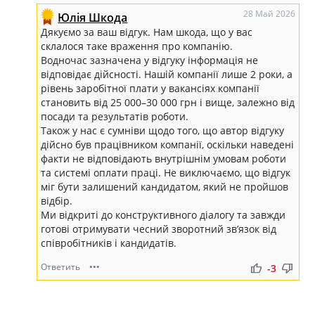
28 Май 2026
Юлія Шкода
Дякуємо за ваш відгук. Нам шкода, що у вас
склалося таке враження про компанію.
Водночас зазначена у відгуку інформація не
відповідає дійсності. Нашій компанії лише 2 роки, а
рівень заробітної плати у вакансіях компанії
становить від 25 000–30 000 грн і вище, залежно від
посади та результатів роботи.
Також у нас є сумніви щодо того, що автор відгуку
дійсно був працівником компанії, оскільки наведені
факти не відповідають внутрішнім умовам роботи
та системі оплати праці. Не виключаємо, що відгук
міг бути залишений кандидатом, який не пройшов
відбір.
Ми відкриті до конструктивного діалогу та завжди
готові отримувати чесний зворотний зв’язок від
співробітників і кандидатів.
Ответить
•••
thumb_up
thumb_down
-3