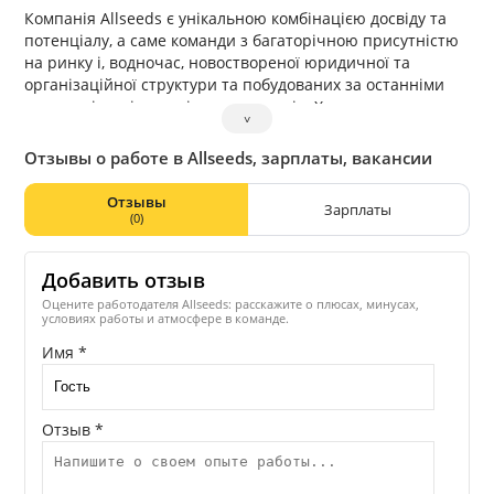
Компанія Allseeds є унікальною комбінацією досвіду та
потенціалу, а саме команди з багаторічною присутністю
на ринку і, водночас, новоствореної юридичної та
організаційної структури та побудованих за останніми
технологіями індустріальних активів. Хоча торгова марка
˅
та керівництво компанії відомі на ринку вже понад 15
років (раніше як «Зерноторговельна компанія»), у своїй
Отзывы о работе в Allseeds, зарплаты, вакансии
новій формі Олсідз існує з 2010 року.
Отзывы
Зарплаты
(0)
Добавить отзыв
Оцените работодателя Allseeds: расскажите о плюсах, минусах,
условиях работы и атмосфере в команде.
Имя *
Отзыв *