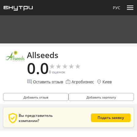
menu
РУС
Allseeds
0.0
★
★
★
★
★
★
★
★
★
★
0
оценок
comment
enterprise
location_on
Оставить отзыв
Агробизнес
Киев
Добавить отзыв
Добавить зарплату
verified_user
Вы представитель
Подать заявку
компании?