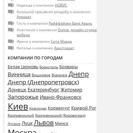
Надежда о компании
НОВУС
Колишній працівник роздрібу о компании
Агромат
Гость о компании
Райффайзен Банк Аваль
Анастасия о компании
Donna, дизайн-студия
мебели
Ирина о компании
Сита Морда
Наталья о компании
Аристократ
КОМПАНИИ ПО ГОРОДАМ
Белая Церковь
Бровары
Борисполь
Днепр
Винница
Воронеж
Вишневое
Днепр (Днепропетровск)
Донецк
Екатеринбург
Житомир
Запорожье
Ивано-Франковск
Киев
Кривой Рог
Кременчуг
Краснодар
Кропивницкий
Кропивницкий (Кировоград)
Львов
Луцк
Минск
Луганск
Москва