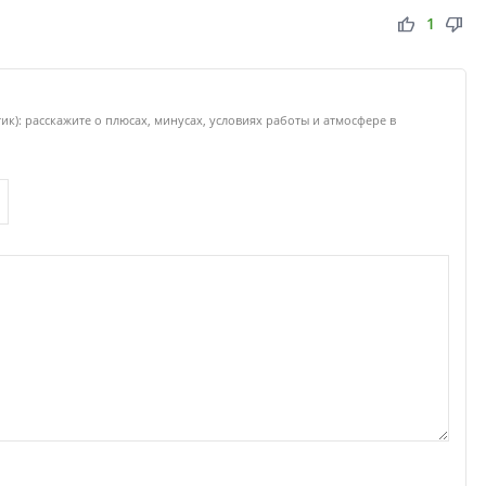
thumb_up
thumb_down
1
ик): расскажите о плюсах, минусах, условиях работы и атмосфере в