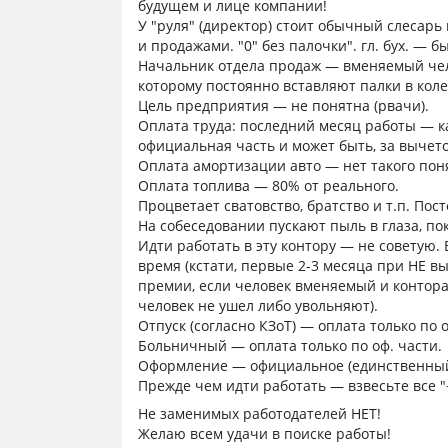
будущем и лице компании!
У "руля" (директор) стоит обычный слесар
и продажами. "0" без палочки". гл. бух. — 
Начальник отдела продаж — вменяемый чел
которому постоянно вставляют палки в коле
Цель предприятия — не понятна (рвачи).
Оплата труда: последний месяц работы — ка
официальная часть и может быть, за вычето
Оплата амортизации авто — нет такого пон
Оплата топлива — 80% от реального.
Процветает сватовство, братство и т.п. Пос
На собеседовании пускают пыль в глаза, по
Идти работать в эту контору — не советую. 
время (кстати, первые 2-3 месяца при НЕ
премии, если человек вменяемый и контора
человек не ушел либо увольняют).
Отпуск (согласно КЗоТ) — оплата только по о
Больничный — оплата только по оф. части.
Оформление — официальное (единственны
Прежде чем идти работать — взвесьте все "+"
Не заменимых работодателей НЕТ!
Желаю всем удачи в поиске работы!