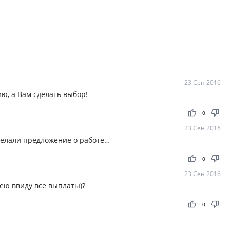
23 Сен 2016
ю, а Вам сделать выбор!
thumb_up
thumb_down
0
23 Сен 2016
сделали предложение о работе…
thumb_up
thumb_down
0
23 Сен 2016
ею ввиду все выплаты)?
thumb_up
thumb_down
0