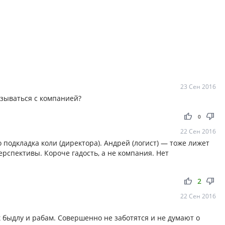
23 Сен 2016
язываться с компанией?
thumb_up
thumb_down
0
22 Сен 2016
 подкладка коли (директора). Андрей (логист) — тоже лижет
ерспективы. Короче гадость, а не компания. Нет
thumb_up
thumb_down
2
22 Сен 2016
 быдлу и рабам. Совершенно не заботятся и не думают о