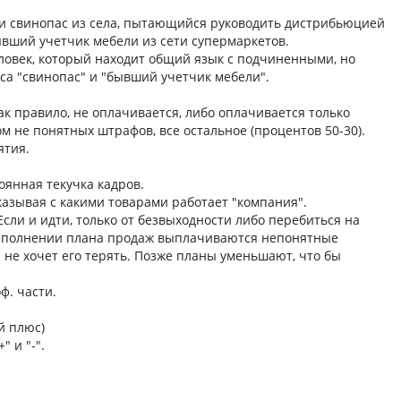
ь и свинопас из села, пытающийся руководить дистрибьюцией
бывший учетчик мебели из сети супермаркетов.
овек, который находит общий язык с подчиненными, но
са "свинопас" и "бывший учетчик мебели".
к правило, не оплачивается, либо оплачивается только
м не понятных штрафов, все остальное (процентов 50-30).
ятия.
тоянная текучка кадров.
казывая с какими товарами работает "компания".
Если и идти, только от безвыходности либо перебиться на
 выполнении плана продаж выплачиваются непонятные
 не хочет его терять. Позже планы уменьшают, что бы
ф. части.
й плюс)
 и "-".