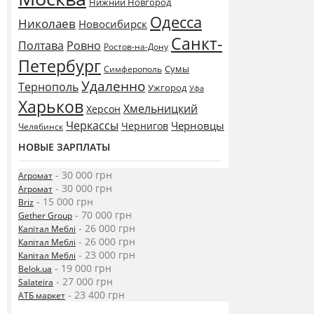
Нижний Новгород
Одесса
Николаев
Новосибирск
Санкт-
Полтава
Ровно
Ростов-на-Дону
Петербург
Сумы
Симферополь
Удаленно
Тернополь
Ужгород
Уфа
Харьков
Хмельницкий
Херсон
Черкассы
Черновцы
Чернигов
Челябинск
НОВЫЕ ЗАРПЛАТЫ
- 30 000 грн
Агромат
- 30 000 грн
Агромат
- 15 000 грн
Briz
- 70 000 грн
Gether Group
- 26 000 грн
Капітал Меблі
- 26 000 грн
Капітал Меблі
- 23 000 грн
Капітал Меблі
- 19 000 грн
Belok.ua
- 27 000 грн
Salateira
- 23 400 грн
АТБ маркет