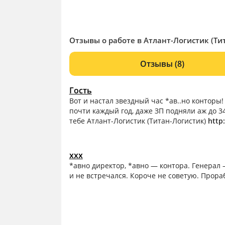
Отзывы о работе в Атлант-Логистик (Ти
Отзывы
(8)
Гость
Вот и настал звездный час *ав..но конторы
почти каждый год, даже ЗП подняли аж до 3
тебе Атлант-Логистик (Титан-Логистик)
http:
ххх
*авно директор, *авно — контора. Генерал
и не встречался. Короче не советую. Прора