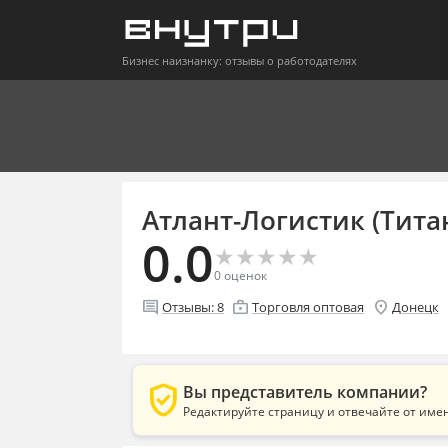
Бизнес наизнанку: отзывы о работодателях
Атлант-Логистик (Тита
0.0
★
★
★
★
★
★
★
★
★
★
0
оценок
comment
enterprise
location_on
Отзывы:
8
Торговля оптовая
Донецк
verified_user
Вы представитель компании?
Редактируйте страницу и отвечайте от име