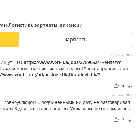
тан-Логистик), зарплаты, вакансии
Зарплаты
13 Июн 2018
! Ищут НТО
https://www.work.ua/jobs/2759062/
(меняется
4т.р.), команда полностью поменялась! *ав..нопроцветания
//www.vnutri.org/atlant-logistik-titan-logistik/
!!!
thumb_up
thumb_down
0
27 Сен 2016
 — *овноублюдок! С подчиненными ни разу не разговаривал
ботала 3 дня, все стало понятно. Ушла даже не оформлялась.
thumb_up
thumb_down
2