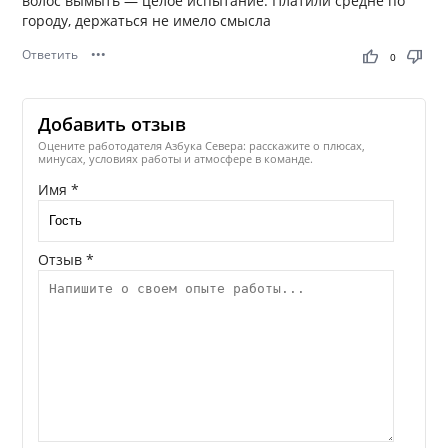
волос вымыть — целое испытание. Платили средне по
городу, держаться не имело смысла
Ответить
•••
thumb_up
thumb_down
0
Добавить отзыв
Оцените работодателя Азбука Севера: расскажите о плюсах,
минусах, условиях работы и атмосфере в команде.
Имя *
Отзыв *