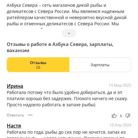
Азбука Севера – сеть магазинов дикой рыбы и
деликатесов с Севера России. Мы являемся надежным
ритейлером качественной и невероятно вкусной дикой
рыбы и отменных деликатесов с Севера России. Мы
знаем, что в любом продукте питания качество превыше
˅
всего, поэтому у нас оно всегда на высоте.
Отзывы о работе в Азбука Севера, зарплаты,
вакансии
Отзывы
Зарплаты
(2)
Ирина
14 Мар 2025
Работала потому что было удобно добираться, да и зп
платили хорошо без задержек. Плохого ничего не скажу.
Просто надоело работать в запахе рыбы)
Ответить
•••
thumb_up
thumb_down
0
Настя
10 Апр 2024
Работала по года, рыбы до сих пор не хочется, запах из