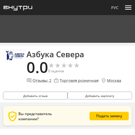
menu
РУС
Азбука Севера
0.0
★
★
★
★
★
★
★
★
★
★
0
оценок
comment
enterprise
location_on
Отзывы:
2
Торговля розничная
Москва
Добавить отзыв
Добавить зарплату
verified_user
Вы представитель
Подать заявку
компании?