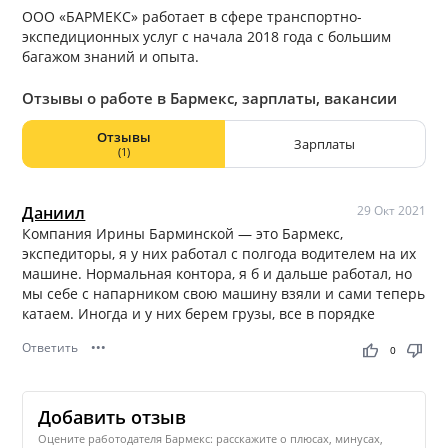
ООО «БАРМЕКС» работает в сфере транспортно-
экспедиционных услуг с начала 2018 года с большим
багажом знаний и опыта.
Отзывы о работе в Бармекс, зарплаты, вакансии
Отзывы
Зарплаты
(1)
Даниил
29 Окт 2021
Компания Ирины Барминской — это Бармекс,
экспедиторы, я у них работал с полгода водителем на их
машине. Нормальная контора, я б и дальше работал, но
мы себе с напарником свою машину взяли и сами теперь
катаем. Иногда и у них берем грузы, все в порядке
Ответить
•••
thumb_up
thumb_down
0
Добавить отзыв
Оцените работодателя Бармекс: расскажите о плюсах, минусах,