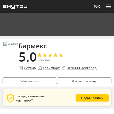
menu
РУС
Бармекс
5.0
★
★
★
★
★
★
★
★
★
★
3
оценок
comment
enterprise
location_on
1
отзыв
Транспорт
Нижний Новгород
Добавить отзыв
Добавить зарплату
verified_user
Вы представитель
Подать заявку
компании?