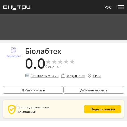
menu
РУС
Біолабтех
0.0
★
★
★
★
★
★
★
★
★
★
0
оценок
comment
enterprise
location_on
Оставить отзыв
Медицина
Киев
Добавить отзыв
Добавить зарплату
verified_user
Вы представитель
Подать заявку
компании?