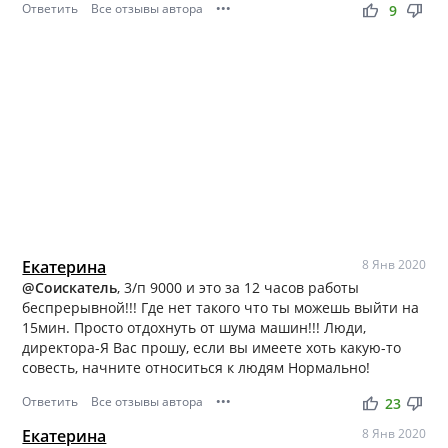
Ответить
Все отзывы автора
•••
thumb_up
thumb_down
9
Екатерина
8 Янв 2020
@Соискатель
, 3/п 9000 и это за 12 часов работы
беспрерывной!!! Где нет такого что ты можешь выйти на
15мин. Просто отдохнуть от шума машин!!! Люди,
директора-Я Вас прошу, если вы имеете хоть какую-то
совесть, начните относиться к людям Нормально!
Ответить
Все отзывы автора
•••
thumb_up
thumb_down
23
Екатерина
8 Янв 2020