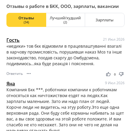
Отзывы о работе в БКК, ООО, зарплаты, вакансии
Отзывы
Лучший/худший
Зарплаты
(34)
(2)
Гость
21 Июл 2026
«медики» тов бкк відмовили в працевлаштуванні взагалі
в харчову промисловість, порушивши наказ Моз та інше
законодавство, поодав скаргу до Омбудсмена,
подивимось…яка буде реакція і пояснення.
Ответить
•••
thumb_up
thumb_down
0
Яна
9 Июл 2026
Компания Бкк ***, роботники компании к роботникам
относяться как ничтожиством ездят на людях.Как
зарплаты маленькие. Зато им надо план от людей.
Короче люди не видитесь, на этуу роботу.Это еще одна
верховная рада. Они буду себе корманы набивать за щет
вас, а вы свое здоровье на этой роботе положите. И вам
спасибо не кто нескажет. Зато они не чего не делая на
мальдивах отдыхать будут