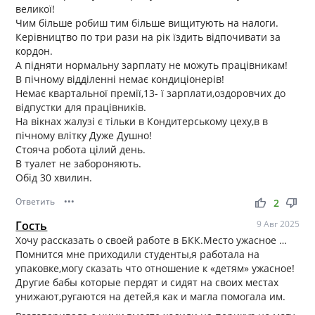
великої!
Чим більше робиш тим більше вищитують на налоги.
Керівництво по три рази на рік їздить відпочивати за
кордон.
А підняти нормальну зарплату не можуть працівникам!
В пічному відділенні немає кондиціонерів!
Немає квартальної премії,13- ї зарплати,оздоровчих до
відпустки для працівників.
На вікнах жалузі є тільки в Кондитерському цеху,в в
пічному влітку Дуже Душно!
Стояча робота цілий день.
В туалет не забороняють.
Обід 30 хвилин.
Ответить
•••
thumb_up
thumb_down
2
Гость
9 Авг 2025
Хочу рассказать о своей работе в БКК.Место ужасное …
Помнится мне приходили студенты,я работала на
упаковке,могу сказать что отношение к «детям» ужасное!
Другие бабы которые пердят и сидят на своих местах
унижают,ругаются на детей,я как и магла помогала им.