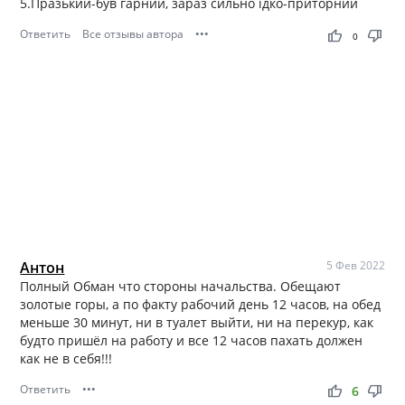
5.Празький-був гарний, зараз сильно їдко-приторний
Ответить
Все отзывы автора
•••
thumb_up
thumb_down
0
Антон
5 Фев 2022
Полный Обман что стороны начальства. Обещают
золотые горы, а по факту рабочий день 12 часов, на обед
меньше 30 минут, ни в туалет выйти, ни на перекур, как
будто пришёл на работу и все 12 часов пахать должен
как не в себя!!!
Ответить
•••
thumb_up
thumb_down
6