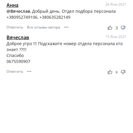
Анна
26 Янв 2021
@Вячеслав
, Добрый день. Отдел подбора персонала
+380952749106, +380635282149
Ответить
Все отзывы автора
•••
thumb_up
thumb_down
3
Вячеслав
15 Янв 2021
Доброе утро !!! Подскажите номер отдела персонала кто
знает ??!!!
Спасибо
0675590907
Ответить
•••
thumb_up
thumb_down
0