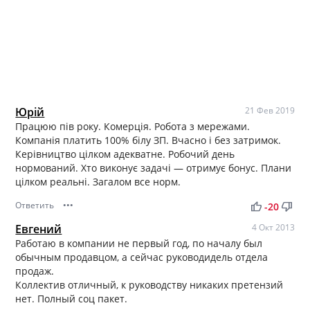
Юрій
21 Фев 2019
Працюю пів року. Комерція. Робота з мережами.
Компанія платить 100% білу ЗП. Вчасно і без затримок.
Керівництво цілком адекватне. Робочий день
нормований. Хто виконує задачі — отримує бонус. Плани
цілком реальні. Загалом все норм.
Ответить
•••
thumb_up
thumb_down
-20
Евгений
4 Окт 2013
Работаю в компании не первый год, по началу был
обычным продавцом, а сейчас руководидель отдела
продаж.
Коллектив отличный, к руководству никаких претензий
нет. Полный соц пакет.