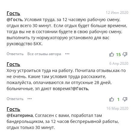
Гость
12 Июн 2020
@Гость
, Условия труда, за 12 часовую рабочую смену,
отдых всего 30 минут. Если отдых будет больше времени,
тогда вы не в состоянии будете в свою рабочую смену,
выполнить ту норму,которую установило для вас
руководство БКК.
Ответить
Все отзывы автора
•••
thumb_up
thumb_down
15
Гость
6 Апр 2020
Хочу устроиться туда на работу. Почитала отзывы,как-то
не очень. Какие там условия труда расскажите,
пожалуйста, оплачиваются ли отпускные 28 дней,
больничные, зп дают вовремя?
@Гость
,
Ответить
•••
thumb_up
thumb_down
1
Гость
16 Мар 2020
@Екатерина
, Согласен с вами, поработал там
бандерольщиком, за 12 часов беспрерывной работы,
отдых только 30 минут.