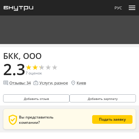
menu
РУС
БКК, ООО
2.3
★
★
★
★
★
★
★
★
★
★
7
оценок
comment
enterprise
location_on
Отзывы:
34
Услуги, разное
Киев
Добавить отзыв
Добавить зарплату
verified_user
Вы представитель
Подать заявку
компании?