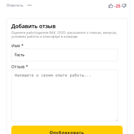
Ответить
•••
thumb_up
thumb_down
-25
Добавить отзыв
Оцените работодателя БКК, ООО: расскажите о плюсах, минусах,
условиях работы и атмосфере в команде.
Имя *
Отзыв *