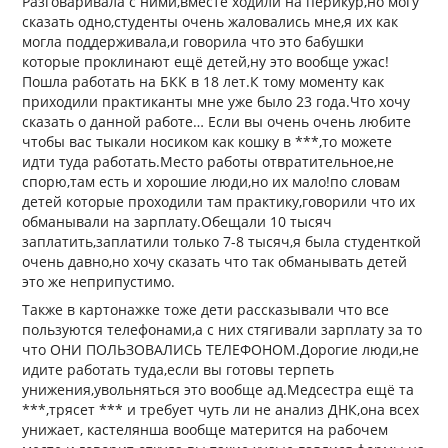
Разговаривала с ними,вместе ходили на перикур,но могу
сказать одно,студенты очень жаловались мне,я их как
могла поддерживала,и говорила что это бабушки
которые проклинают ещё детей,ну это вообще ужас!
Пошла работать на БКК в 18 лет.К тому моменту как
приходили практиканты мне уже было 23 года.Что хочу
сказать о данной работе… Если вы очень очень любите
чтобы вас тыкали носиком как кошку в ***,то можете
идти туда работать.Место работы отвратительное,не
спорю,там есть и хорошие люди,но их мало!по словам
детей которые проходили там практику,говорили что их
обманывали на зарплату.Обещали 10 тысяч
заплатить,заплатили только 7-8 тысяч,я была студенткой
очень давно,но хочу сказать что так обманывать детей
это же неприпустимо.
Также в картонажке тоже дети рассказывали что все
пользуются телефонами,а с них стягивали зарплату за то
что ОНИ ПОЛЬЗОВАЛИСЬ ТЕЛЕФОНОМ.Дорогие люди,не
идите работать туда,если вы готовы терпеть
унижения,увольняться это вообще ад.Медсестра ещё та
***,трясет *** и требует чуть ли не анализ ДНК,она всех
унижает, кастелянша вообще матерится на рабочем