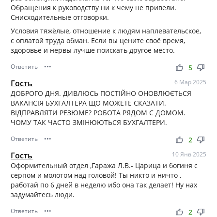
Обращения к руководству ни к чему не привели.
Снисходительные отговорки.
Условия тяжёлые, отношение к людям наплевательское,
с оплатой труда обман. Если вы цените своё время,
здоровье и нервы лучше поискать другое место.
Ответить
•••
thumb_up
thumb_down
5
Гость
6 Мар 2025
ДОБРОГО ДНЯ. ДИВЛЮСЬ ПОСТІЙНО ОНОВЛЮЄТЬСЯ
ВАКАНСІЯ БУХГАЛТЕРА ЩО МОЖЕТЕ СКАЗАТИ.
ВІДПРАВЛЯТИ РЕЗЮМЕ? РОБОТА РЯДОМ С ДОМОМ.
ЧОМУ ТАК ЧАСТО ЗМІНЮЮТЬСЯ БУХГАЛТЕРИ.
Ответить
•••
thumb_up
thumb_down
2
Гость
10 Янв 2025
Оформительный отдел ,Гаража Л.В.- Царица и богиня с
серпом и молотом над головой! Ты никто и ничто ,
работай по 6 дней в неделю ибо она так делает! Ну нах
задумайтесь люди.
Ответить
•••
thumb_up
thumb_down
2