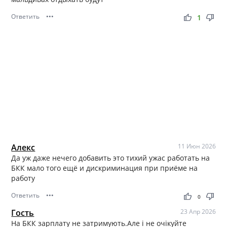
Ответить
•••
thumb_up
thumb_down
1
Алекс
11 Июн 2026
Да уж даже нечего добавить это тихий ужас работать на
БКК мало того ещё и дискриминация при приёме на
работу
Ответить
•••
thumb_up
thumb_down
0
Гость
23 Апр 2026
На БКК зарплату не затримують.Але і не очікуйте