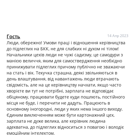
Гость
14 Апр 2023
Люди, обережно! Умови праці і відношення керівництва
до підлеглих на БКК, не для слабких ні духом ні тілом!
Начальники цехів люди не чужі садизму, це самодури з
манією величчя, яким для самоствердження необхідно
принижувати підлеглих причому публічно не зважаючи
на стать і вік. Текучка страшна, деякі звільняються в
день влаштування, від навантажень люди втрачають
свідомість, але на це керівництву начхати, якщо часто
хворієте ви тут не потрібні, зарплата не відповідає
обіцяному, працювати будете куди пошлють, постійного
місця не буде, і перечити не дадуть. Працюють в
основному іногородні, люди у яких нема іншого виходу.
Єдиним виключенням може бути картонажний цех,
зарплата не дуже велика, але керівник людина
адекватна, до підлеглих відноситься з повагою і володіє
емоційним інтелектом.