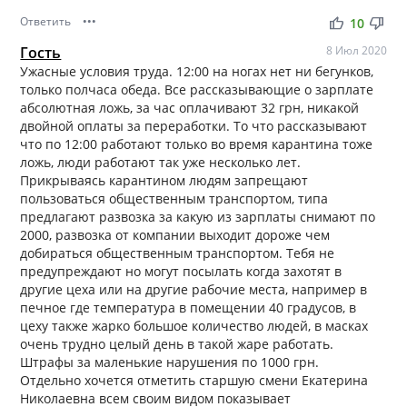
Ответить
•••
thumb_up
thumb_down
10
Гость
8 Июл 2020
Ужасные условия труда. 12:00 на ногах нет ни бегунков,
только полчаса обеда. Все рассказывающие о зарплате
абсолютная ложь, за час оплачивают 32 грн, никакой
двойной оплаты за переработки. То что рассказывают
что по 12:00 работают только во время карантина тоже
ложь, люди работают так уже несколько лет.
Прикрываясь карантином людям запрещают
пользоваться общественным транспортом, типа
предлагают развозка за какую из зарплаты снимают по
2000, развозка от компании выходит дороже чем
добираться общественным транспортом. Тебя не
предупреждают но могут посылать когда захотят в
другие цеха или на другие рабочие места, например в
печное где температура в помещении 40 градусов, в
цеху также жарко большое количество людей, в масках
очень трудно целый день в такой жаре работать.
Штрафы за маленькие нарушения по 1000 грн.
Отдельно хочется отметить старшую смени Екатерина
Николаевна всем своим видом показывает