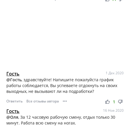
Гость
1 Дек 2020
@Гость
, здравствуйте! Напишите пожалуйста график
работы соблюдается, Вы успеваете отдохнуть на своих
выходных, не вызывают ли на подработки?
Ответить
Все отзывы автора
•••
thumb_up
thumb_down
1
Гость
16 Ноя 2020
@Оля
, За 12 часовую рабочую смену, отдых только 30
минут. Работа всю смену на ногах.