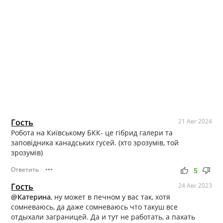
Гость
21 Авг 2024
Робота на Київському БКК- це гібрид галери та
заповідника канадських гусей. (хто зрозумів, той
зрозумів)
Ответить
•••
thumb_up
thumb_down
5
Гость
24 Авг 2023
@Катерина
, ну может в печном у вас так, хотя
сомневаюсь, да даже сомневаюсь что такуш все
отдыхали заграницей. Да и тут не работать, а пахать