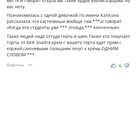
месте и говорит откула вы такие худые взялися,формы на
вас нету.
Познакомилась с одной девочкой по имени Катя,она
рассказала что кастелянша вообще там ***,и говорит
«Когда эти студенты уже *** отсюда,*** конченные»
Таких людей надо оттуда гнать в шею.Такжн кто покупает
торты от БКК знайте,крем с вашего торта едят прям с
коржей,слюнявыми пальцами лезут к крему.ОДНИМ
СЛОВОМ ***.
Ответить
•••
thumb_up
thumb_down
6