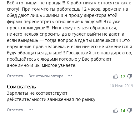
Всё что пишут не правда!!! К работникам относятся как к
скоту!! При том что ты работаешь 12 часов, времени на
обед дают лишь 30мин.!!!! Я прошу директора этой
фирмы пересмотреть отношение к людям!!! Это уже
просто крик души!!!! Ни к кому нельзя обращаться,
ничего нельзя спросить, да в туалет выйти не дают, а
если выйдешь — тогда вопрос а где ты шляешься?!!! Это
нарушение прав человека, и если ничего не изменится я
буду обращаться дальше!!! Гвоздецкий это наш директор,
пообщайтесь с людьми которые у Вас работают
анонимно-и Вы многое узнаете.
Ответить
Все отзывы автора
•••
thumb_up
thumb_down
17
Соискатель
10 Июн 2019
Зарплаты не соответствуют
действительности,заниженная по рынку
Ответить
•••
thumb_up
thumb_down
14