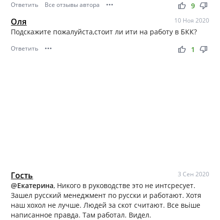
Ответить
Все отзывы автора
•••
thumb_up
thumb_down
9
Оля
10 Ноя 2020
Подскажите пожалуйста,стоит ли ити на работу в БКК?
Ответить
•••
thumb_up
thumb_down
1
Гость
3 Сен 2020
@Екатерина
, Никого в руководстве это не интсресует.
Зашел русский менеджмент по русски и работают. Хотя
наш хохол не лучше. Людей за скот считают. Все вьіше
написанное правда. Там работал. Видел.