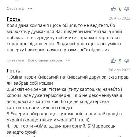
Ответить
•••
thumb_up
thumb_down
6
Гость
26 Апр 2022
Коли дана компанія щось обіцяє, то не ведіться, бо
малюють у думках для Вас шедеври мистецтва, а коли
побадає те в середину-побачите справжні зарплати і
справжнє відношення. Люди які мало щось розуміють
наверху і використовують розум своїх підлеглих
Ответить
Все отзывы автора
•••
thumb_up
thumb_down
5
Гость
26 Апр 2022
1.Зміна назви Київський на Київський дарунок із-за прав,
які забрав собі Рошен
2.Бісквітно-кремові тістечка (типу картошка) начебто і
хороші, але дуже термоядерні, і я б не рекомендував її
асоціювати з картошкою бо це не кондитерська
картошка, вони сильно солодкі
3.Еклери-найкраще що є у компанії і вони найкращі в
Україні (краще тільки у Франції і Італії)
4.Нові торти -А)Мальдіви-приторний, Б)Марракеш-
занадто сухий