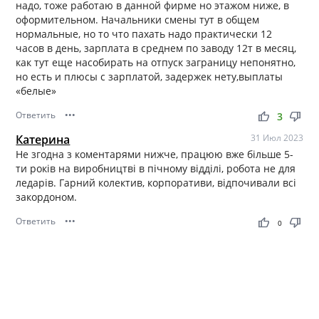
надо, тоже работаю в данной фирме но этажом ниже, в
оформительном. Начальники смены тут в общем
нормальные, но то что пахать надо практически 12
часов в день, зарплата в среднем по заводу 12т в месяц,
как тут еще насобирать на отпуск заграницу непонятно,
но есть и плюсы с зарплатой, задержек нету,выплаты
«белые»
Ответить
•••
thumb_up
thumb_down
3
Катерина
31 Июл 2023
Не згодна з коментарями нижче, працюю вже більше 5-
ти років на виробництві в пічному відділі, робота не для
ледарів. Гарний колектив, корпоративи, відпочивали всі
закордоном.
Ответить
•••
thumb_up
thumb_down
0