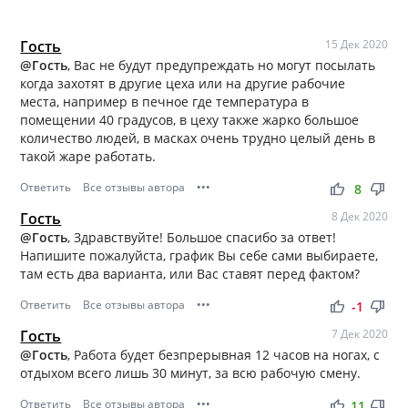
Гость
15 Дек 2020
@Гость
, Вас не будут предупреждать но могут посылать
когда захотят в другие цеха или на другие рабочие
места, например в печное где температура в
помещении 40 градусов, в цеху также жарко большое
количество людей, в масках очень трудно целый день в
такой жаре работать.
Ответить
Все отзывы автора
•••
thumb_up
thumb_down
8
Гость
8 Дек 2020
@Гость
, Здравствуйте! Большое спасибо за ответ!
Напишите пожалуйста, график Вы себе сами выбираете,
там есть два варианта, или Вас ставят перед фактом?
Ответить
Все отзывы автора
•••
thumb_up
thumb_down
-1
Гость
7 Дек 2020
@Гость
, Работа будет безпрерывная 12 часов на ногах, с
отдыхом всего лишь 30 минут, за всю рабочую смену.
Ответить
Все отзывы автора
•••
thumb_up
thumb_down
11