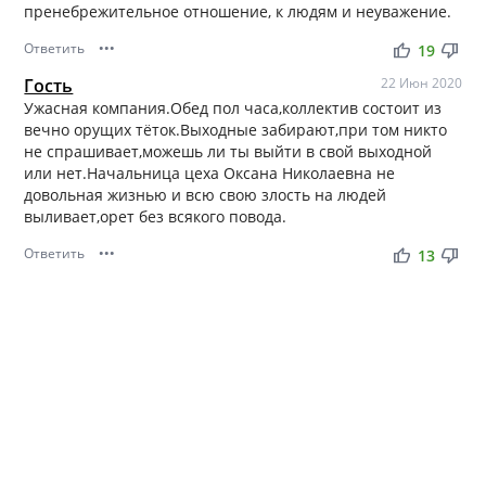
пренебрежительное отношение, к людям и неуважение.
Ответить
•••
thumb_up
thumb_down
19
Гость
22 Июн 2020
Ужасная компания.Обед пол часа,коллектив состоит из
вечно орущих тёток.Выходные забирают,при том никто
не спрашивает,можешь ли ты выйти в свой выходной
или нет.Начальница цеха Оксана Николаевна не
довольная жизнью и всю свою злость на людей
выливает,орет без всякого повода.
Ответить
•••
thumb_up
thumb_down
13