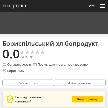
menu
РУС
Бориспільський хлібопродукт
0.0
★
★
★
★
★
★
★
★
★
★
0
оценок
comment
enterprise
Оставить отзыв
Промышленность, производство
location_on
Борисполь
Добавить отзыв
Добавить зарплату
verified_user
Вы представитель
Подать заявку
компании?